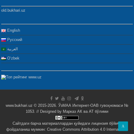
old.bukhari.uz
English
Русский
العربية
Oʻzbek
www.bukhari.uz © 2015-2026. ЎзМАА Интернет-ОАВ гувоҳномаси №
1053. // Designed by
Марказ АК ва АТ бўлими
Сайтдаги барча материаллардан қуйидаги лицензия бўйича
A
фойдаланиш мумкин:
Creative Commons Attribution 4.0 International