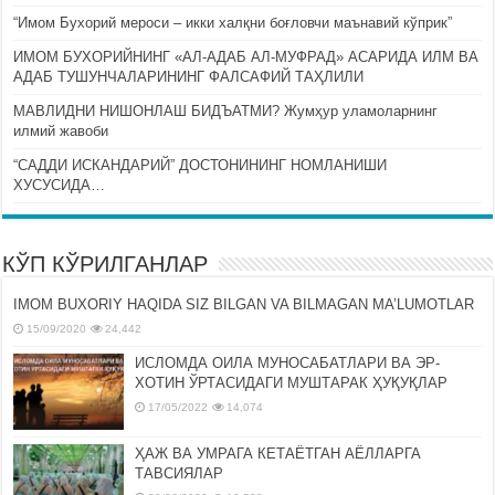
“Имом Бухорий мероси – икки халқни боғловчи маънавий кўприк”
ИМОМ БУХОРИЙНИНГ «АЛ-АДАБ АЛ-МУФРАД» АСАРИДА ИЛМ ВА
АДАБ ТУШУНЧАЛАРИНИНГ ФАЛСАФИЙ ТАҲЛИЛИ
МАВЛИДНИ НИШОНЛАШ БИДЪАТМИ? Жумҳур уламоларнинг
илмий жавоби
“САДДИ ИСКАНДАРИЙ” ДОСТОНИНИНГ НОМЛАНИШИ
ХУСУСИДА…
КЎП КЎРИЛГАНЛАР
IMOM BUXORIY HAQIDA SIZ BILGAN VA BILMAGAN MA’LUMOTLAR
15/09/2020
24,442
ИСЛОМДА ОИЛА МУНОСАБАТЛАРИ ВА ЭР-
ХОТИН ЎРТАСИДАГИ МУШТАРАК ҲУҚУҚЛАР
17/05/2022
14,074
ҲАЖ ВА УМРАГА КЕТАЁТГАН АЁЛЛАРГА
ТАВСИЯЛАР