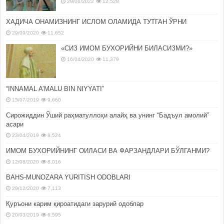
29/06/2022
12,528
ХАДИЧА ОНАМИЗНИНГ ИСЛОМ ОЛАМИДА ТУТГАН ЎРНИ
29/09/2020
11,652
«СИЗ ИМОМ БУХОРИЙНИ БИЛАСИЗМИ?»
16/04/2020
11,379
“INNAMAL A’MALU BIN NIYYATI”
15/07/2019
9,660
Сирожиддин Ўший раҳматуллоҳи алайҳ ва унинг “Бадъул амолий”
асари
23/04/2019
8,524
ИМОМ БУХОРИЙНИНГ ОИЛАСИ ВА ФАРЗАНДЛАРИ БЎЛГАНМИ?
12/08/2020
8,016
BAHS-MUNOZARA YURITISH ODOBLARI
29/12/2020
7,113
Қуръони карим қироатидаги зарурий одоблар
20/03/2019
6,595