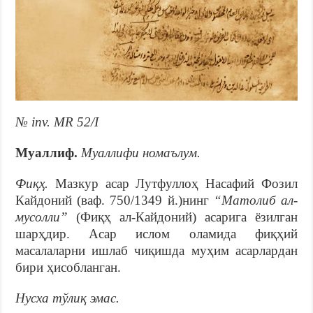
№ inv. MR 52/I
Муаллиф.
Муаллифи номаълум.
Фиқҳ.
Мазкур асар Лутфуллоҳ Насафий Фозил
Кайдоний (ваф. 750/1349 й.)нинг
“Матолиб ал-
мусолли”
(Фиқҳ ал-Кайдоний) асарига ёзилган
шарҳдир. Асар ислом оламида фиқҳий
масалаларни ишлаб чиқишда муҳим асарлардан
бири ҳисобланган.
Нусха тўлиқ эмас.