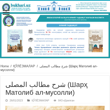
Home
/
ҚЎЛЁЗМАЛАР
/
شرح مطالب المصلى (Шарҳ Матолиб ал-
мусолли)
شرح مطالب المصلى (Шарҳ
Матолиб ал-мусолли)
26/01/2023
ҚЎЛЁЗМАЛАР
843 кўрилган