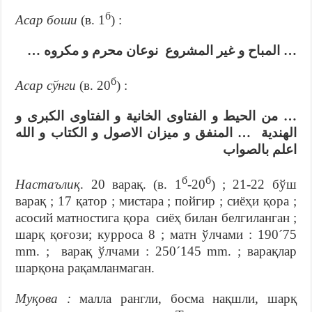
б
Асар боши
(в. 1
) :
… المباح و غير المشروع نوعان محرم و مكروه …
б
Асар сўнги
(в. 20
) :
… من الحيط و الفتاوى الخانية و الفتاوى الكبرى و
الهندية … المنفق و ميزان الاصول و الكتاب و الله
اعلم بالصواب
б
б
Настаълиқ
. 20 варақ. (в. 1
-20
) ; 21-22 бўш
варақ ; 17 қатор ; мистара ; пойгир ; сиёҳи қора ;
асосий матностига қора сиёҳ билан белгиланган ;
шарқ қоғози; курроса 8 ; матн ўлчами : 190´75
mm. ; варақ ўлчами : 250´145 mm. ; варақлар
шарқона рақамланмаган.
Муқова :
малла рангли, босма нақшли, шарқ