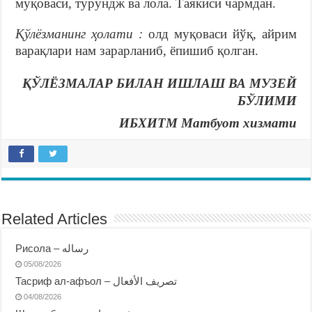
муқоваси, турундж ва лола. Таякиси чармдан.
Қўлёзманинг ҳолати :
олд муқоваси йўқ, айрим
варақлари нам зарарланиб, ёпишиб қолган.
ҚЎЛЁЗМАЛАР БИЛАН ИШЛАШ ВА МУЗЕЙ
БЎЛИМИ
ИБХИТМ Матбуот хизмати
Related Articles
Рисола – رساله
05/08/2026
Тасриф ал-афъол – تصريف الأفعال
04/08/2026