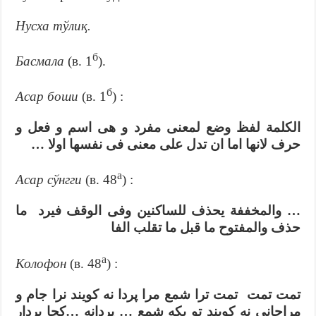
Нусха тўлиқ.
б
Басмала
(в. 1
).
б
Асар боши
(в. 1
) :
الكلمة لفظ وضع لمعنى مفرد و هى اسم و فعل و
حرف لانها اما ان تدل على معنى فى نفسها اولا …
а
Асар сўнгги
(в. 48
) :
… والمخففة يحذف للساكنين وفى الوقف فيرد ما
حذف والمفتوح ما قبل ما تقلب الفا
а
Колофон
(в. 48
) :
تمت تمت تمت ترا شمع مرا پردا نه کویند نرا جام و
مراجانی نه کویند تو یکه شمع … پردانه …کچا بردار