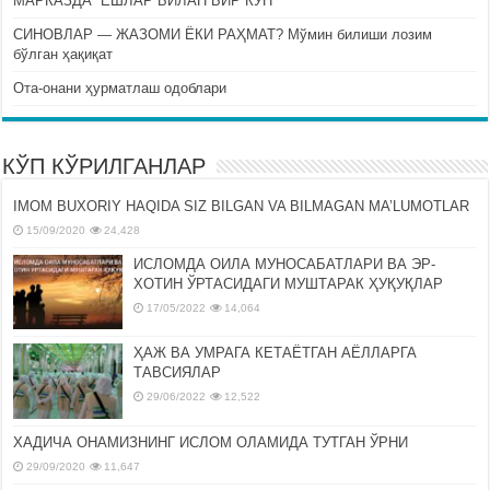
МАРКАЗДА “ЁШЛАР БИЛАН БИР КУН”
СИНОВЛАР — ЖАЗОМИ ЁКИ РАҲМАТ? Мўмин билиши лозим
бўлган ҳақиқат
Ота-онани ҳурматлаш одоблари
КЎП КЎРИЛГАНЛАР
IMOM BUXORIY HAQIDA SIZ BILGAN VA BILMAGAN MA’LUMOTLAR
15/09/2020
24,428
ИСЛОМДА ОИЛА МУНОСАБАТЛАРИ ВА ЭР-
ХОТИН ЎРТАСИДАГИ МУШТАРАК ҲУҚУҚЛАР
17/05/2022
14,064
ҲАЖ ВА УМРАГА КЕТАЁТГАН АЁЛЛАРГА
ТАВСИЯЛАР
29/06/2022
12,522
ХАДИЧА ОНАМИЗНИНГ ИСЛОМ ОЛАМИДА ТУТГАН ЎРНИ
29/09/2020
11,647