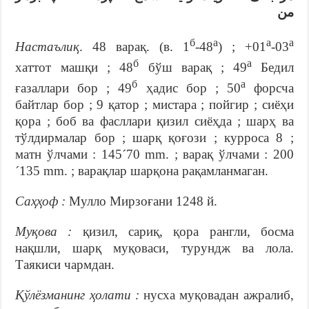
من
б
а
а
а
Настаълиқ
. 48 варақ. (в. 1
-48
) ; +01
-03
б
а
хаттот машқи ; 48
бўш варақ ; 49
Бедил
б
а
ғазаллари бор ; 49
ҳадис бор ; 50
форсча
байтлар бор ; 9 қатор ; мистара ; пойгир ; сиёҳи
қора ; боб ва фасллари қизил сиёҳда ; шарҳ ва
тўлдирмалар бор ; шарқ қоғози ; курроса 8 ;
матн ўлчами : 145´70 mm. ; варақ ўлчами : 200
´135 mm. ; варақлар шарқона рақамланмаган.
Саҳҳоф :
Мулло Мирзоғани 1248 й.
Муқова :
қизил, сариқ, қора рангли, босма
нақшли, шарқ муқоваси, турундж ва лола.
Таякиси чармдан.
Қўлёзманинг ҳолати :
нусха муқовадан ажралиб,