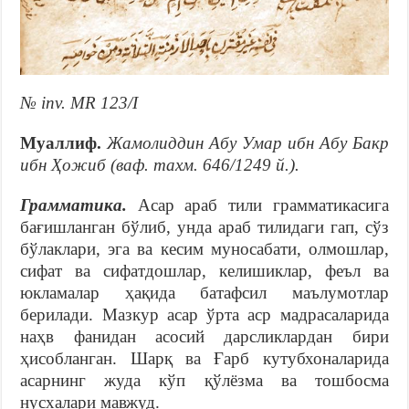
№ inv. MR 123/I
Муаллиф.
Жамолиддин Абу Умар ибн Абу Бакр
ибн Ҳожиб (ваф. тахм. 646/1249 й.).
Грамматика.
Асар араб тили грамматикасига
бағишланган бўлиб, унда араб тилидаги гап, сўз
бўлаклари, эга ва кесим муносабати, олмошлар,
сифат ва сифатдошлар, келишиклар, феъл ва
юкламалар ҳақида батафсил маълумотлар
берилади. Мазкур асар ўрта аср мадрасаларида
наҳв фанидан асосий дарсликлардан бири
ҳисобланган. Шарқ ва Ғарб кутубхоналарида
асарнинг жуда кўп қўлёзма ва тошбосма
нусхалари мавжуд.