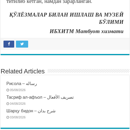
титилиб кетган, намдан зарарланган.
ҚЎЛЁЗМАЛАР БИЛАН ИШЛАШ ВА МУЗЕЙ
БЎЛИМИ
ИБХИТМ Матбуот хизмати
Related Articles
Рисола – رساله
05/08/2026
Тасриф ал-афъол – تصريف الأفعال
04/08/2026
Шарҳу бидон – شرح بدان
03/08/2026