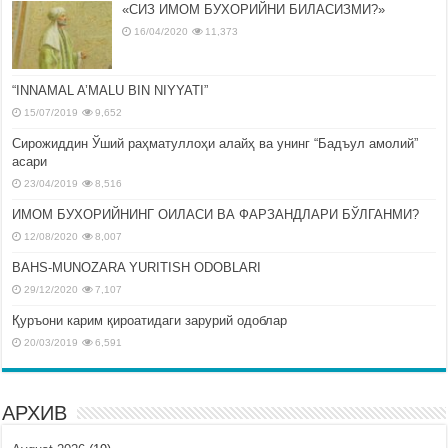
«СИЗ ИМОМ БУХОРИЙНИ БИЛАСИЗМИ?»
16/04/2020
11,373
“INNAMAL A’MALU BIN NIYYATI”
15/07/2019
9,652
Сирожиддин Ўший раҳматуллоҳи алайҳ ва унинг “Бадъул амолий”
асари
23/04/2019
8,516
ИМОМ БУХОРИЙНИНГ ОИЛАСИ ВА ФАРЗАНДЛАРИ БЎЛГАНМИ?
12/08/2020
8,007
BAHS-MUNOZARA YURITISH ODOBLARI
29/12/2020
7,107
Қуръони карим қироатидаги зарурий одоблар
20/03/2019
6,591
АРХИВ