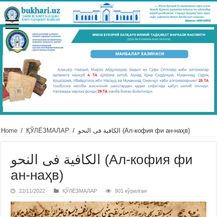
Home
/
ҚЎЛЁЗМАЛАР
/
الكافية فى النحو (Ал-кофия фи ан-наҳв)
الكافية فى النحو (Ал-кофия фи
ан-наҳв)
22/11/2022
ҚЎЛЁЗМАЛАР
901 кўрилган