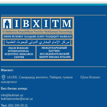
Манзил:
141306, Самарқанд вилояти, Пайариқ тумани Хўжа Исмоил
шаҳарчаси
Биз билан алоқа:
info@bukhari.uz
bukharicenter@exat.uz
Тел:
(66) 240-20-11