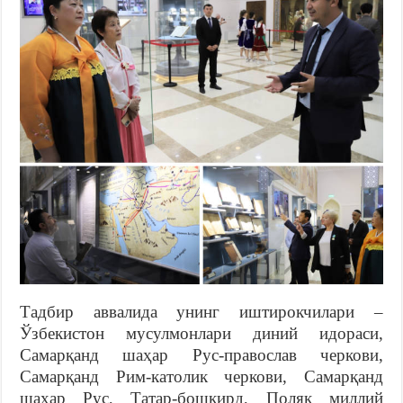
Тадбир аввалида унинг иштирокчилари –
Ўзбекистон мусулмонлари диний идораси,
Самарқанд шаҳар Рус-православ черкови,
Самарқанд Рим-католик черкови, Самарқанд
шаҳар Рус, Татар-бошқирд, Поляк миллий