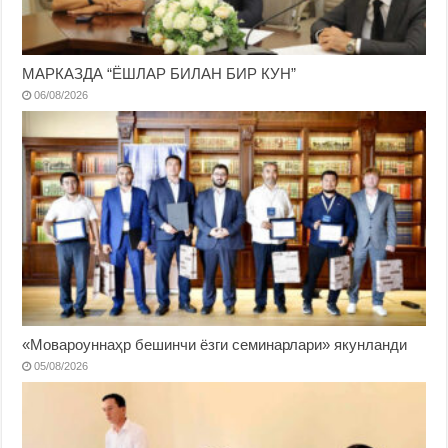
МАРКАЗДА “ЁШЛАР БИЛАН БИР КУН”
06/08/2026
«Мовароуннаҳр бешинчи ёзги семинарлари» якунланди
05/08/2026