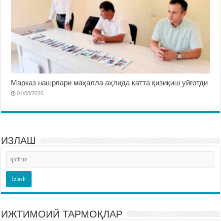
Марказ нашрлари маҳалла аҳлида катта қизиқиш уйғотди
04/08/2026
ИЗЛАШ
ИЖТИМОИЙ ТАРМОҚЛАР