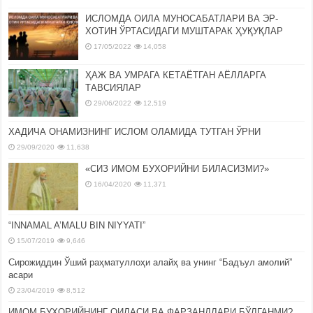
ИСЛОМДА ОИЛА МУНОСАБАТЛАРИ ВА ЭР-
ХОТИН ЎРТАСИДАГИ МУШТАРАК ҲУҚУҚЛАР
17/05/2022
14,058
ҲАЖ ВА УМРАГА КЕТАЁТГАН АЁЛЛАРГА
ТАВСИЯЛАР
29/06/2022
12,519
ХАДИЧА ОНАМИЗНИНГ ИСЛОМ ОЛАМИДА ТУТГАН ЎРНИ
29/09/2020
11,638
«СИЗ ИМОМ БУХОРИЙНИ БИЛАСИЗМИ?»
16/04/2020
11,371
“INNAMAL A’MALU BIN NIYYATI”
15/07/2019
9,646
Сирожиддин Ўший раҳматуллоҳи алайҳ ва унинг “Бадъул амолий”
асари
23/04/2019
8,512
ИМОМ БУХОРИЙНИНГ ОИЛАСИ ВА ФАРЗАНДЛАРИ БЎЛГАНМИ?