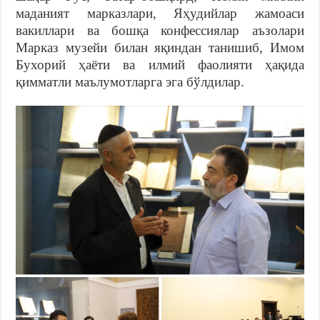
маданият марказлари, Яҳудийлар жамоаси
вакиллари ва бошқа конфессиялар аъзолари
Марказ музейи билан яқиндан танишиб, Имом
Бухорий ҳаёти ва илмий фаолияти ҳақида
қимматли маълумотларга эга бўлдилар.