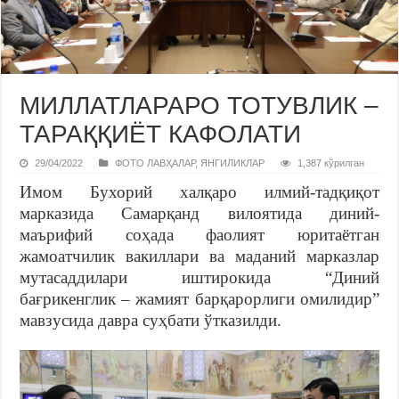
МИЛЛАТЛАРАРО ТОТУВЛИК –
ТАРАҚҚИЁТ КАФОЛАТИ
29/04/2022
ФОТО ЛАВҲАЛАР
,
ЯНГИЛИКЛАР
1,387 кўрилган
Имом Бухорий халқаро илмий-тадқиқот
марказида Самарқанд вилоятида диний-
маърифий соҳада фаолият юритаётган
жамоатчилик вакиллари ва маданий марказлар
мутасаддилари иштирокида “Диний
бағрикенглик – жамият барқарорлиги омилидир”
мавзусида давра суҳбати ўтказилди.