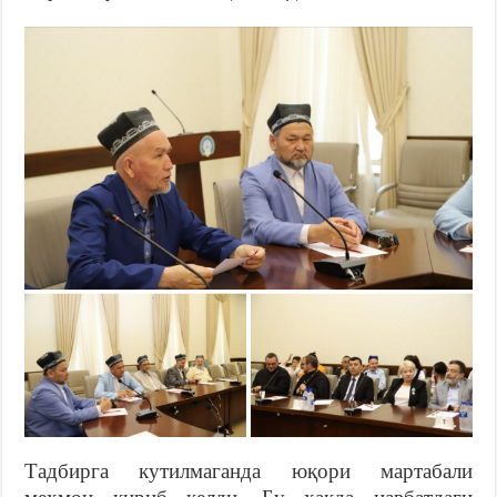
Тадбирга кутилмаганда юқори мартабали