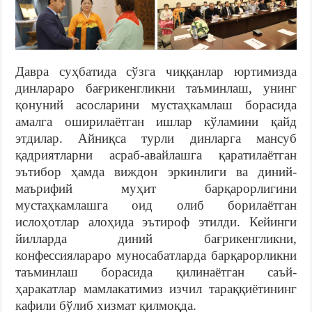
Давра суҳбатида сўзга чиққанлар юртимизда
динлараро бағрикенгликни таъминлаш, унинг
қонуний асосларини мустаҳкамлаш борасида
амалга оширилаётган ишлар кўламини қайд
этдилар. Айниқса турли динларга мансуб
қадриятларни асраб-авайлашга қаратилаётган
эътибор ҳамда виждон эркинлиги ва диний-
маърифий муҳит барқарорлигини
мустаҳкамлашга оид олиб борилаётган
ислоҳотлар алоҳида эътироф этилди. Кейинги
йилларда диний бағрикенгликни,
конфессиялараро муносабатларда барқарорликни
таъминлаш борасида қилинаётган саъй-
ҳаракатлар мамлакатимиз изчил тараққиётининг
кафили бўлиб хизмат қилмоқда.