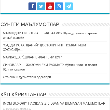
СЎНГГИ МАЪЛУМОТЛАР
МАВЛИДНИ НИШОНЛАШ БИДЪАТМИ? Жумҳур уламоларнинг
илмий жавоби
“САДДИ ИСКАНДАРИЙ” ДОСТОНИНИНГ НОМЛАНИШИ
ХУСУСИДА…
МАРКАЗДА “ЁШЛАР БИЛАН БИР КУН”
СИНОВЛАР — ЖАЗОМИ ЁКИ РАҲМАТ? Мўмин билиши лозим
бўлган ҳақиқат
Ота-онани ҳурматлаш одоблари
КЎП КЎРИЛГАНЛАР
IMOM BUXORIY HAQIDA SIZ BILGAN VA BILMAGAN MA’LUMOTLAR
15/09/2020
24,417