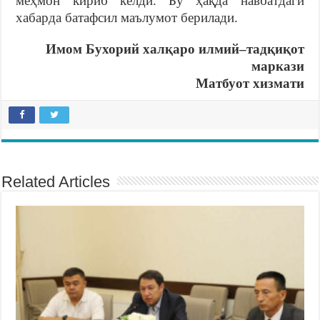
меҳмон кириб келди. Бу ҳақда навбатдаги
хабарда батафсил маълумот берилади.
Имом Бухорий халқаро илмий
–
тадқиқот
маркази
Матбуот хизмати
Related Articles