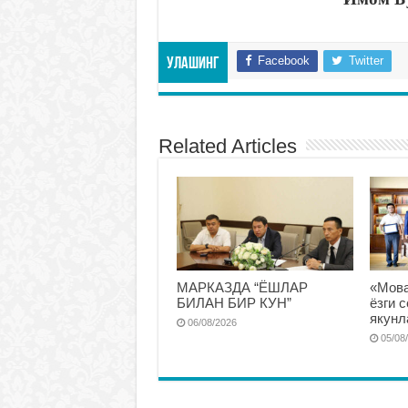
Facebook
Twitter
Улашинг
Related Articles
МАРКАЗДА “ЁШЛАР
«Мова
БИЛАН БИР КУН”
ёзги 
якунл
06/08/2026
05/08