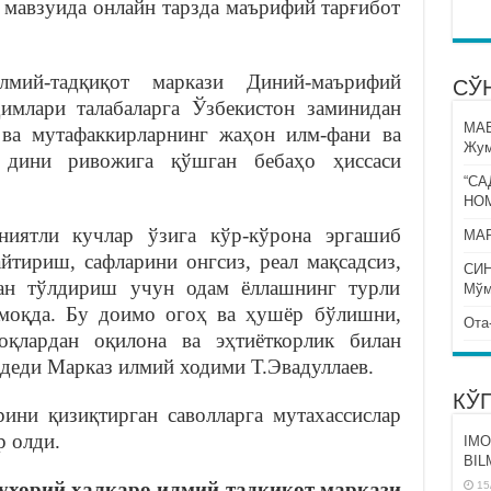
 мавзуида онлайн тарзда маърифий тарғибот
мий-тадқиқот маркази Диний-маърифий
СЎ
имлари талабаларга Ўзбекистон заминидан
МА
ва мутафаккирларнинг жаҳон илм-фани ва
Жум
 дини ривожига қўшган бебаҳо ҳиссаси
“СА
НО
ниятли кучлар ўзига кўр-кўрона эргашиб
МАР
йтириш, сафларини онгсиз, реал мақсадсиз,
СИ
лан тўлдириш учун одам ёллашнинг турли
Мўм
нмоқда. Бу доимо огоҳ ва ҳушёр бўлишни,
Ота
оқлардан оқилона ва эҳтиёткорлик билан
 деди Марказ илмий ходими Т.Эвадуллаев.
КЎ
ини қизиқтирган саволларга мутахассислар
 олди.
IMO
BIL
хорий халқаро илмий-тадқиқот маркази
15