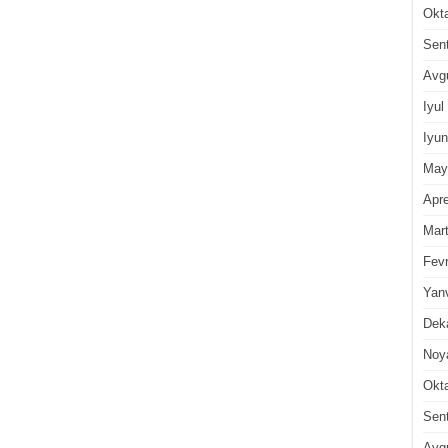
Okt
Sen
Avg
Iyul
Iyun
May
Apre
Mar
Fevr
Yan
Dek
Noy
Okt
Sen
Avg