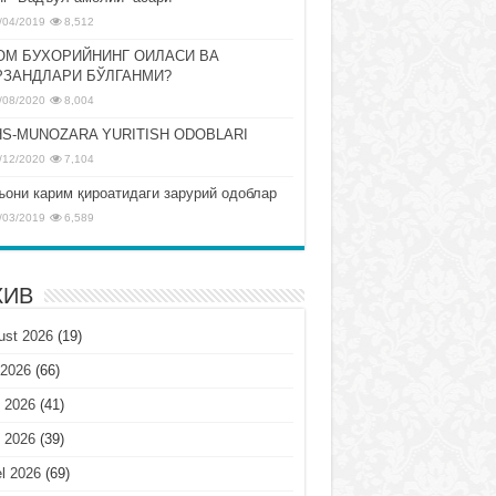
/04/2019
8,512
ОМ БУХОРИЙНИНГ ОИЛАСИ ВА
РЗАНДЛАРИ БЎЛГАНМИ?
/08/2020
8,004
S-MUNOZARA YURITISH ODOBLARI
/12/2020
7,104
ъони карим қироатидаги зарурий одоблар
/03/2019
6,589
ХИВ
ust 2026
(19)
 2026
(66)
 2026
(41)
 2026
(39)
l 2026
(69)