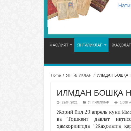
ФАОЛИЯТ
ЯНГИЛИКЛАР
ЖАҲОЛАТ
Home
/
ЯНГИЛИКЛАР
/
ИЛМДАН БОШҚА Н
ИЛМДАН БОШҚА Н
29/04/2021
ЯНГИЛИКЛАР
1,888 к
Жорий йил 29 апрель куни Им
ва Тошкент давлат иқтисо
ҳамкорлигида “Жаҳолатга қ