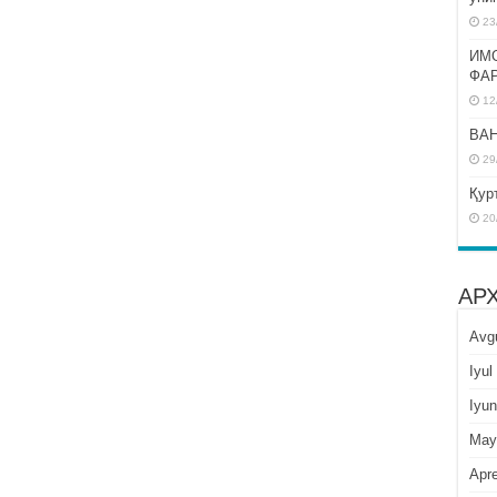
23
ИМ
ФА
12
BAH
29
Қур
20
АР
Avg
Iyul
Iyun
May
Apre