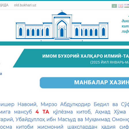
ҚИДА
old.bukhari.uz