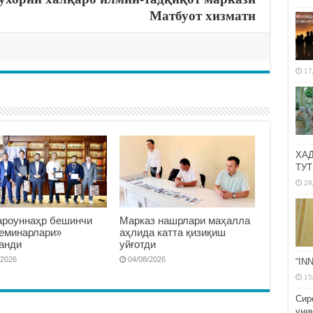
Матбуот хизмати
17
ХА
ТУТ
29
роуннаҳр бешинчи
Марказ нашрлари маҳалла
семинарлари»
аҳлида катта қизиқиш
анди
уйғотди
/2026
04/08/2026
“IN
15
Сир
уни