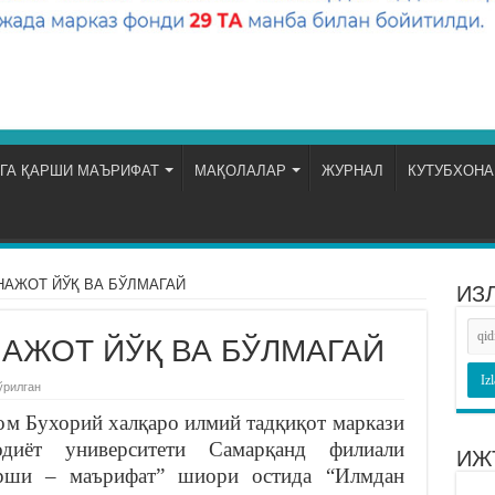
ГА ҚАРШИ МАЪРИФАТ
МАҚОЛАЛАР
ЖУРНАЛ
КУТУБХОНА
АЖОТ ЙЎҚ ВА БЎЛМАГАЙ
ИЗ
АЖОТ ЙЎҚ ВА БЎЛМАГАЙ
ўрилган
ом Бухорий халқаро илмий тадқиқот маркази
диёт университети Самарқанд филиали
ИЖ
арши – маърифат” шиори остида “Илмдан