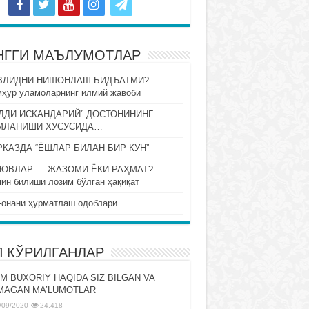
НГГИ МАЪЛУМОТЛАР
ВЛИДНИ НИШОНЛАШ БИДЪАТМИ?
ҳур уламоларнинг илмий жавоби
ДДИ ИСКАНДАРИЙ” ДОСТОНИНИНГ
МЛАНИШИ ХУСУСИДА…
КАЗДА “ЁШЛАР БИЛАН БИР КУН”
НОВЛАР — ЖАЗОМИ ЁКИ РАҲМАТ?
ин билиши лозим бўлган ҳақиқат
-онани ҳурматлаш одоблари
П КЎРИЛГАНЛАР
M BUXORIY HAQIDA SIZ BILGAN VA
MAGAN MA’LUMOTLAR
/09/2020
24,418