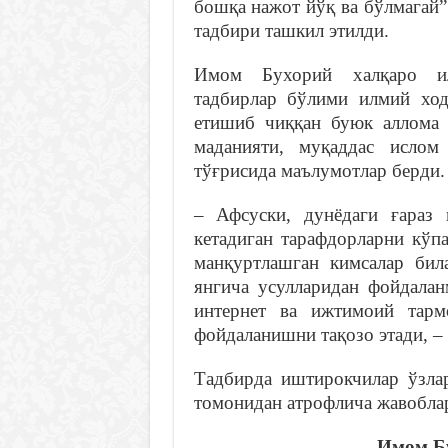
бошқа нажот йўқ ва бўлмагай”
тадбири ташкил этилди.
Имом Бухорий халқаро ил
тадбирлар бўлими илмий ход
етишиб чиққан буюк аллома 
маданияти, муқаддас ислом
тўғрисида маълумотлар берди.
– Афсуски, дунёдаги ғараз 
кетадиган тарафдорларни кўпа
манқуртлашган кимсалар би
янгича усулларидан фойдала
интернет ва ижтимоий тарм
фойдаланишни тақозо этади, –
Тадбирда иштирокчилар ўзлар
томонидан атрофлича жавоблар
Имом Бу