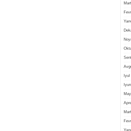
Mar
Fevr
Yan
Dek
Noy
Okt
Sen
Avg
Iyul
Iyun
May
Apre
Mar
Fevr
Yan