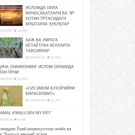
ИСЛОМДА ОИЛА
МУНОСАБАТЛАРИ ВА ЭР-
ХОТИН ЎРТАСИДАГИ
МУШТАРАК ҲУҚУҚЛАР
/05/2022
14,058
ҲАЖ ВА УМРАГА
КЕТАЁТГАН АЁЛЛАРГА
ТАВСИЯЛАР
29/06/2022
12,519
ДИЧА ОНАМИЗНИНГ ИСЛОМ ОЛАМИДА
ГАН ЎРНИ
/09/2020
11,638
«СИЗ ИМОМ БУХОРИЙНИ
БИЛАСИЗМИ?»
16/04/2020
11,371
NAMAL A’MALU BIN NIYYATI”
/07/2019
9,646
ожиддин Ўший раҳматуллоҳи алайҳ ва
нг “Бадъул амолий” асари