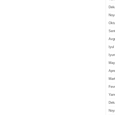
Dek
Noy
Okt
Sen
Avg
Iyul
Iyun
May
Apre
Mar
Fevr
Yan
Dek
Noy