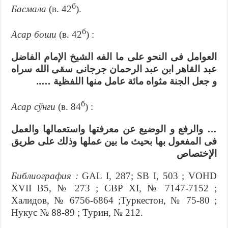
б
Басмала
(в. 42
).
б
Асар боши
(в. 42
) :
العوامل فى النحو على ما الفه الشيخ الإمام الفاضل
عبد القاهر ابن عبد الرحمان جرجانى سقى الله سراه
و جعل الجنة مثواه مائة عامل منها اللفظية …..
б
Асар сўнги
(в. 84
) :
… والرفع و الوضيع عن معرفتها واستعمالها والعمل
فى المفعول بها بحيث ما بين عملها وذلك على طريق
الإختصاص
Библиография
:
GAL I, 287; SB I, 503 ; VOHD
XVII В5, № 273 ; СВР ХI, № 7147-7152 ;
Халидов, № 6756-6864 ;Туркестон, № 75-80 ;
Нукус № 88-89 ; Турин, № 212.