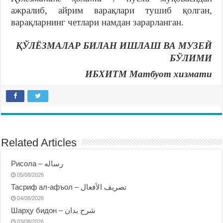
ажралиб, айрим варақлари тушиб қолган,
варақларнинг четлари намдан зарарланган.
ҚЎЛЁЗМАЛАР БИЛАН ИШЛАШ ВА МУЗЕЙ
БЎЛИМИ
ИБХИТМ Матбуот хизмати
Related Articles
Рисола – رساله
05/08/2026
Тасриф ал-афъол – تصريف الأفعال
04/08/2026
Шарҳу бидон – شرح بدان
03/08/2026