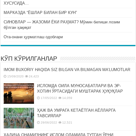
ХУСУСИДА…
МАРКАЗДА “ЁШЛАР БИЛАН БИР КУН”
СИНОВЛАР — ЖАЗОМИ ЁКИ РАҲМАТ? Мўмин билиши лозим
бўлган ҳақиқат
Ота-онани ҳурматлаш одоблари
КЎП КЎРИЛГАНЛАР
IMOM BUXORIY HAQIDA SIZ BILGAN VA BILMAGAN MA’LUMOTLAR
15/09/2020
24,423
ИСЛОМДА ОИЛА МУНОСАБАТЛАРИ ВА ЭР-
ХОТИН ЎРТАСИДАГИ МУШТАРАК ҲУҚУҚЛАР
17/05/2022
14,059
ҲАЖ ВА УМРАГА КЕТАЁТГАН АЁЛЛАРГА
ТАВСИЯЛАР
29/06/2022
12,521
ХАДИЧА ОНАМИЗНИНГ ИСЛОМ ОЛАМИДА ТУТГАН ЎРНИ