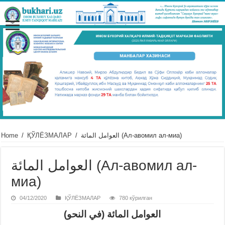
Home
/
ҚЎЛЁЗМАЛАР
/
العوامل المائة (Ал-авомил ал-миа)
العوامل المائة (Ал-авомил ал-
миа)
04/12/2020
ҚЎЛЁЗМАЛАР
780 кўрилган
العوامل المائة (في النحو)