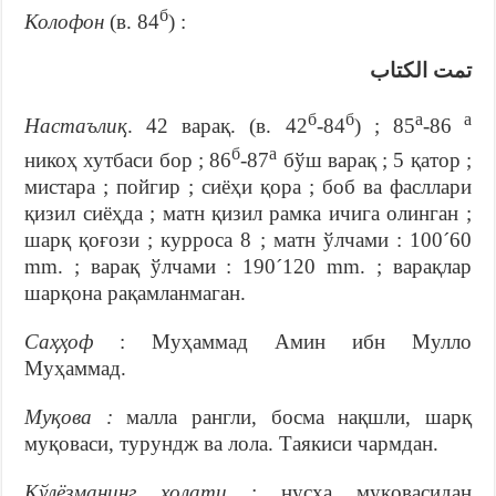
б
Колофон
(в. 84
) :
تمت الكتاب
б
б
а
а
Настаълиқ
. 42 варақ. (в. 42
-84
) ; 85
-86
б
а
никоҳ хутбаси бор ; 86
-87
бўш варақ ; 5 қатор ;
мистара ; пойгир ; сиёҳи қора ; боб ва фасллари
қизил сиёҳда ; матн қизил рамка ичига олинган ;
шарқ қоғози ; курроса 8 ; матн ўлчами : 100´60
mm. ; варақ ўлчами : 190´120 mm. ; варақлар
шарқона рақамланмаган.
Саҳҳоф
: Муҳаммад Амин ибн Мулло
Муҳаммад.
Муқова :
малла рангли, босма нақшли, шарқ
муқоваси, турундж ва лола. Таякиси чармдан.
Қўлёзманинг ҳолати :
нусха муқовасидан