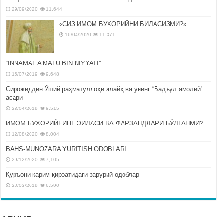
29/09/2020
11,644
«СИЗ ИМОМ БУХОРИЙНИ БИЛАСИЗМИ?»
16/04/2020
11,371
“INNAMAL A’MALU BIN NIYYATI”
15/07/2019
9,648
Сирожиддин Ўший раҳматуллоҳи алайҳ ва унинг “Бадъул амолий”
асари
23/04/2019
8,515
ИМОМ БУХОРИЙНИНГ ОИЛАСИ ВА ФАРЗАНДЛАРИ БЎЛГАНМИ?
12/08/2020
8,004
BAHS-MUNOZARA YURITISH ODOBLARI
29/12/2020
7,105
Қуръони карим қироатидаги зарурий одоблар
20/03/2019
6,590