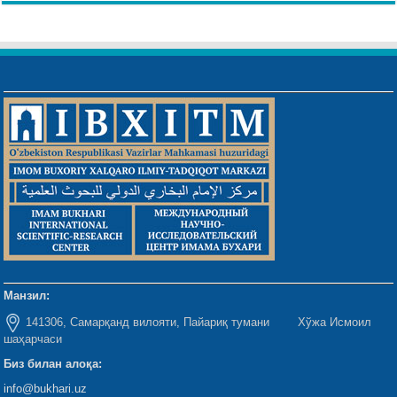
Манзил:
141306, Самарқанд вилояти, Пайариқ тумани Хўжа Исмоил
шаҳарчаси
Биз билан алоқа:
info@bukhari.uz