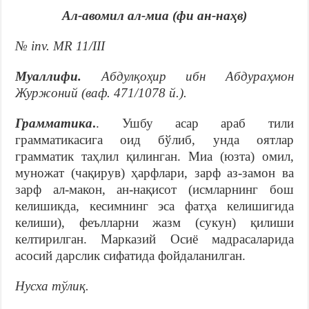
Ал-авомил ал-миа (фи ан-наҳв)
№ inv. MR 11/III
Муаллифи.
Абдулқоҳир ибн Абдураҳмон
Журжоний (ваф. 471/1078 й.).
Грамматика
.
. Ушбу асар араб тили
грамматикасига оид бўлиб, унда оятлар
грамматик таҳлил қилинган. Миа (юзта) омил,
муножат (чақирув) ҳарфлари, зарф аз-замон ва
зарф ал-макон, ан-нақисот (исмларнинг бош
келишикда, кесимнинг эса фатҳа келишигида
келиши), феълларни жазм (сукун) қилиши
келтирилган. Марказий Осиё мадрасаларида
асосий дарслик сифатида фойдаланилган.
Нусха тўлиқ.