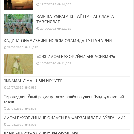
17/05/2022
14,053
ҲАЖ ВА УМРАГА КЕТАЁТГАН АЁЛЛАРГА
ТАВСИЯЛАР
29/06/2022
12,515
ХАДИЧА ОНАМИЗНИНГ ИСЛОМ ОЛАМИДА ТУТГАН ЎРНИ
29/09/2020
11,635
«СИЗ ИМОМ БУХОРИЙНИ БИЛАСИЗМИ?»
16/04/2020
11,369
“INNAMAL A’MALU BIN NIYYATI”
15/07/2019
9,637
Сирожиддин Ўший раҳматуллоҳи алайҳ ва унинг “Бадъул амолий”
асари
23/04/2019
8,506
ИМОМ БУХОРИЙНИНГ ОИЛАСИ ВА ФАРЗАНДЛАРИ БЎЛГАНМИ?
12/08/2020
8,001
BAHS-MUNOZARA YURITISH ODOBLARI