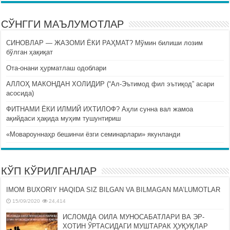
СЎНГГИ МАЪЛУМОТЛАР
СИНОВЛАР — ЖАЗОМИ ЁКИ РАҲМАТ? Мўмин билиши лозим
бўлган ҳақиқат
Ота-онани ҳурматлаш одоблари
АЛЛОҲ МАКОНДАН ХОЛИДИР (“Ал-Эътимод фил эътиқод” асари
асосида)
ФИТНАМИ ЁКИ ИЛМИЙ ИХТИЛОФ? Аҳли сунна вал жамоа
ақийдаси ҳақида муҳим тушунтириш
«Мовароуннаҳр бешинчи ёзги семинарлари» якунланди
КЎП КЎРИЛГАНЛАР
IMOM BUXORIY HAQIDA SIZ BILGAN VA BILMAGAN MA’LUMOTLAR
15/09/2020
24,414
ИСЛОМДА ОИЛА МУНОСАБАТЛАРИ ВА ЭР-
ХОТИН ЎРТАСИДАГИ МУШТАРАК ҲУҚУҚЛАР