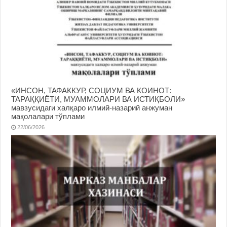
«ИНСОН, ТАФАККУР, СОЦИУМ ВА КОИНОТ:
ТАРАҚҚИЁТИ, МУАММОЛАРИ ВА ИСТИҚБОЛИ»
мавзусидаги халқаро илмий-назарий анжуман
мақолалари тўплами
22/06/2026