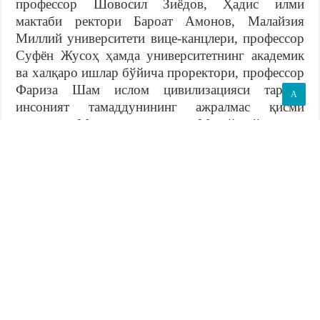
профессор Шовосил Зиёдов, Ҳадис илми
мактаби ректори Бароат Амонов, Малайзия
Миллий университети вице-канцлери, профессор
Суфён Жусоҳ ҳамда университетнинг академик
ва халқаро ишлар бўйича проректори, профессор
Фариза Шам ислом цивилизацияси тарихи
A
инсоният тамаддунининг ажралмас қисми
эканини, Мовароуннаҳр ва Малайя ўлкасида
шаклланган илмий анъаналар эса бугунги кунда
ҳам ўз аҳамиятини йўқотмаганини таъкидлади.