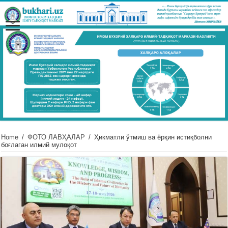
Home
/
ФОТО ЛАВҲАЛАР
/
Ҳикматли ўтмиш ва ёрқин истиқболни
боғлаган илмий мулоқот