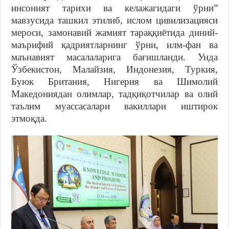
инсоният тарихи ва келажагидаги ўрни”
мавзусида ташкил этилиб, ислом цивилизацияси
мероси, замонавий жамият тараққиётида диний-
маърифий қадриятларнинг ўрни, илм-фан ва
маънавият масалаларига бағишланди. Унда
Ўзбекистон, Малайзия, Индонезия, Туркия,
Буюк Британия, Нигерия ва Шимолий
Македониядан олимлар, тадқиқотчилар ва олий
таълим муассасалари вакиллари иштирок
этмоқда.