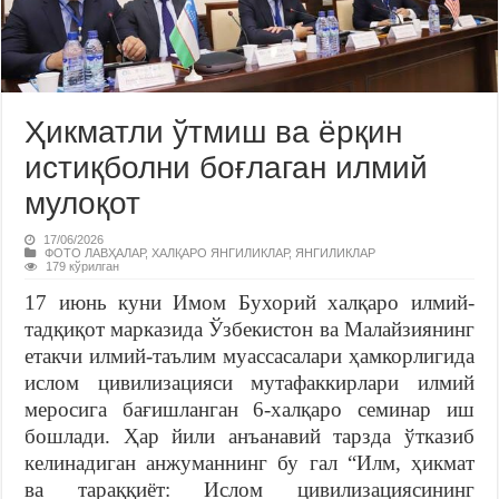
Ҳикматли ўтмиш ва ёрқин
истиқболни боғлаган илмий
мулоқот
17/06/2026
ФОТО ЛАВҲАЛАР
,
ХАЛҚАРО ЯНГИЛИКЛАР
,
ЯНГИЛИКЛАР
179 кўрилган
17 июнь куни Имом Бухорий халқаро илмий-
тадқиқот марказида Ўзбекистон ва Малайзиянинг
етакчи илмий-таълим муассасалари ҳамкорлигида
ислом цивилизацияси мутафаккирлари илмий
меросига бағишланган 6-халқаро семинар иш
бошлади. Ҳар йили анъанавий тарзда ўтказиб
келинадиган анжуманнинг бу гал “Илм, ҳикмат
ва тараққиёт: Ислом цивилизациясининг