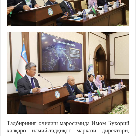
Тадбирнинг очилиш маросимида Имом Бухорий
халқаро илмий-тадқиқот маркази директори,