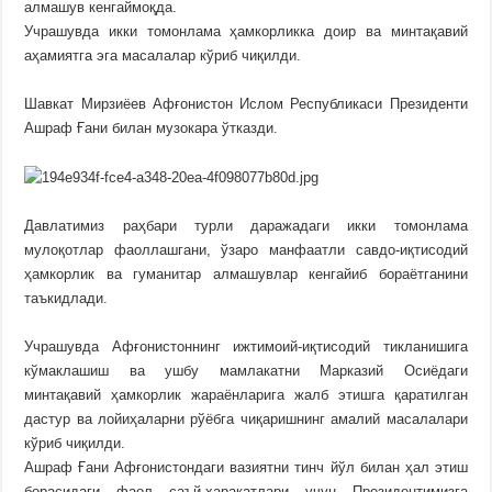
алмашув кенгаймоқда.
Учрашувда икки томонлама ҳамкорликка доир ва минтақавий
аҳамиятга эга масалалар кўриб чиқилди.
Шавкат Мирзиёев Афғонистон Ислом Республикаси Президенти
Ашраф Ғани билан музокара ўтказди.
Давлатимиз раҳбари турли даражадаги икки томонлама
мулоқотлар фаоллашгани, ўзаро манфаатли савдо-иқтисодий
ҳамкорлик ва гуманитар алмашувлар кенгайиб бораётганини
таъкидлади.
Учрашувда Афғонистоннинг ижтимоий-иқтисодий тикланишига
кўмаклашиш ва ушбу мамлакатни Марказий Осиёдаги
минтақавий ҳамкорлик жараёнларига жалб этишга қаратилган
дастур ва лойиҳаларни рўёбга чиқаришнинг амалий масалалари
кўриб чиқилди.
Ашраф Ғани Афғонистондаги вазиятни тинч йўл билан ҳал этиш
борасидаги фаол саъй-ҳаракатлари учун Президентимизга