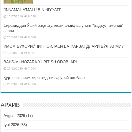
“INNAMAL A’MALU BIN NIYYATI”
15/07/2019
9,638
Сирожиддин Ўший раҳматуллоҳи алайҳ ва унинг “Бадъул амолий”
асари
23/04/2019
8,506
ИМОМ БУХОРИЙНИНГ ОИЛАСИ ВА ФАРЗАНДЛАРИ БЎЛГАНМИ?
12/08/2020
8,001
BAHS-MUNOZARA YURITISH ODOBLARI
29/12/2020
7,094
Қуръони карим қироатидаги зарурий одоблар
20/03/2019
6,586
АРХИВ
Avgust 2026
(17)
Iyul 2026
(66)