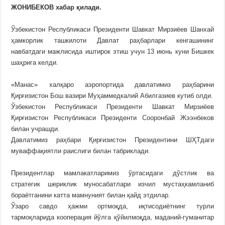
ЖОНИБЕКОВ хабар қилади.
Ўзбекистон Республикаси Президенти Шавкат Мирзиёев Шанхай
ҳамкорлик ташкилоти Давлат раҳбарлари кенгашининг
навбатдаги мажлисида иштирок этиш учун 13 июнь куни Бишкек
шаҳрига келди.
«Манас» халқаро аэропортида давлатимиз раҳбарини
Қирғизистон Бош вазири Муҳаммедкалий Абилгазиев кутиб олди.
Ўзбекистон Республикаси Президенти Шавкат Мирзиёев
Қирғизистон Республикаси Президенти Сооронбай Жээнбеков
билан учрашди.
Давлатимиз раҳбари Қирғизистон Президентини ШҲТдаги
муваффақиятли раислиги билан табриклади.
Президентлар мамлакатларимиз ўртасидаги дўстлик ва
стратегик шериклик муносабатлари изчил мустаҳкамланиб
бораётганини катта мамнуният билан қайд этдилар.
Ўзаро савдо ҳажми ортмоқда, иқтисодиётнинг турли
тармоқларида кооперация йўлга қўйилмоқда, маданий-гуманитар