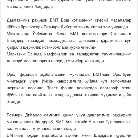
миннатдорлик билдирди.
Давлатимиз раҳбари БМТ Бош котибининг сиёсий масалалар
бўйича ўринбосари Розмари ДиКарло хоним билан ҳам учрашди.
Музокарада Ўзбекистон билан БМТ институтлари ўртасидаги
Барқарор тараққиёт мақсадларига эришишга қаратилган кўп
қиррали шериклик истиқболлари кўриб чиқилди.
Марказий Осиёда хавфсизлик ва тараққиётни таъминлашнинг
долзарб масалаларига алоҳида эътибор қаратилди.
Орол фожиаси оқибатларини, жумладан, БМТнинг Оролбўйи
минтақаси учун Инсон хавфсизлиги бўйича кўп томонлама
шериклик асосида Траст фонди доирасида бартараф этиш
бўйича фаол саъй-ҳаракатларни давом эттириш муҳимлиги қайд
этилди.
Розмари ДиКарло самимий қабул учун давлатимиз раҳбарига
миннатдорлик билдириб, БМТ Бош котиби Антониу Гутерришнинг
саломи ва эзгу тилакларини етказди.
БМТнинг юқори мартабали вакили Яқин Шарқдаги қуролли