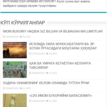
ФИТНАМИ ЁКИ ИЛМИЙ ИХТИЛОФ? Аҳли сунна вал жамоа
ақийдаси ҳақида муҳим тушунтириш
КЎП КЎРИЛГАНЛАР
IMOM BUXORIY HAQIDA SIZ BILGAN VA BILMAGAN MA’LUMOTLAR
15/09/2020
24,415
ИСЛОМДА ОИЛА МУНОСАБАТЛАРИ ВА ЭР-
ХОТИН ЎРТАСИДАГИ МУШТАРАК ҲУҚУҚЛАР
17/05/2022
14,053
ҲАЖ ВА УМРАГА КЕТАЁТГАН АЁЛЛАРГА
ТАВСИЯЛАР
29/06/2022
12,515
ХАДИЧА ОНАМИЗНИНГ ИСЛОМ ОЛАМИДА ТУТГАН ЎРНИ
29/09/2020
11,635
«СИЗ ИМОМ БУХОРИЙНИ БИЛАСИЗМИ?»
16/04/2020
11,369