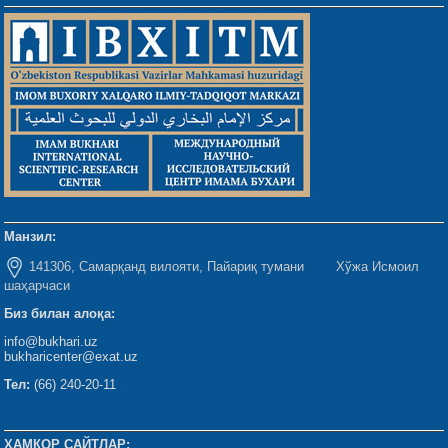
Манзил:
141306, Самарқанд вилояти, Пайариқ тумани Хўжа Исмоил
шаҳарчаси
Биз билан алоқа:
info@bukhari.uz
bukharicenter@exat.uz
Тел:
(66) 240-20-11
ҲАМКОР САЙТЛАР: