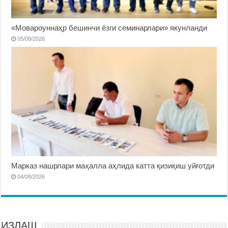
«Мовароуннаҳр бешинчи ёзги семинарлари» якунланди
05/08/2026
Марказ нашрлари маҳалла аҳлида катта қизиқиш уйғотди
04/08/2026
ИЗЛАШ