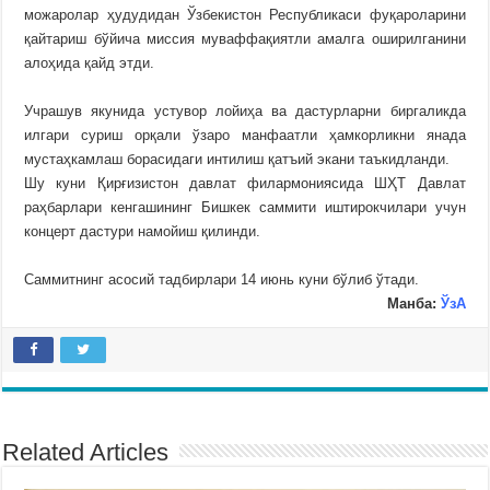
можаролар ҳудудидан Ўзбекистон Республикаси фуқароларини
қайтариш бўйича миссия муваффақиятли амалга оширилганини
алоҳида қайд этди.
Учрашув якунида устувор лойиҳа ва дастурларни биргаликда
илгари суриш орқали ўзаро манфаатли ҳамкорликни янада
мустаҳкамлаш борасидаги интилиш қатъий экани таъкидланди.
Шу куни Қирғизистон давлат филармониясида ШҲТ Давлат
раҳбарлари кенгашининг Бишкек саммити иштирокчилари учун
концерт дастури намойиш қилинди.
Саммитнинг асосий тадбирлари 14 июнь куни бўлиб ўтади.
Манба:
ЎзА
Related Articles