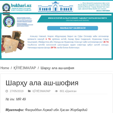
Home
/
ҚЎЛЁЗМАЛАР
/
Шарҳу ала аш-шофия
Шарҳу ала аш-шофия
27/05/2019
ҚЎЛЁЗМАЛАР
801 кўрилган
№ inv. MR 49
Муаллифи:
Фахриддин Аҳмад ибн Ҳасан Жорбардий