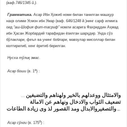
(ваф.746/1345 й.).
Грамматика
.
Асар Ибн Ҳожиб номи билан танилган машҳур
наҳв олими Усмон ибн Умар (ваф. 646/1248 й.)нинг сарф илмига
оид
“аш-Шофия фит-тасриф”
номли асарига Фахриддин Аҳмад
ибн Ҳасан Жорбардий тарафидан ёзилган шарҳдир. Унда сўз
бўлаклари, феъл ва унинг боблари, мавзулар мисоллар билан
келтирилиб, кенг ёритиб берилган.
Нусха тўлиқ эмас
.
а
Асар боши
(в. 1
) :
والامتثال ووعدلهم بالخير ولهناهم والتضبغين
…
تضعيف الثواب والادخال ونهاهم عن الامالة
والتصغيروالابدال ومد القصور لذ وی زيادة الطاعات
..
.
б
Асар сўнги
(в. 175
) :