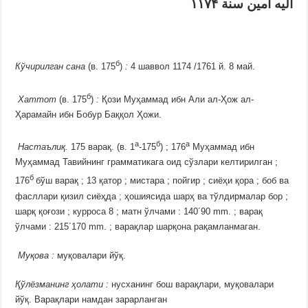
اليه امين سنة ۱۱۷۴
б
Кўчирилган сана
(в. 175
)
:
4 шаввол 1174 /1761 й. 8 май.
б
Хаттот
(в. 175
)
:
Қози Муҳаммад ибн Али ал-Ҳож ал-
Ҳарамайн ибн Бобур Баққол Ҳожи.
а
б
а
Настаълиқ.
175 варақ. (в. 1
-175
) ; 176
Муҳаммад ибн
Муҳаммад Тавийнинг грамматикага оид сўзлари келтирилган ;
б
176
бўш варақ ; 13 қатор ; мистара ; пойгир ; сиёҳи қора ; боб ва
фасллари қизил сиёҳда ; ҳошиясида шарҳ ва тўлдирмалар бор ;
шарқ қоғози ; курроса 8 ; матн ўлчами : 140´90 mm. ; варақ
ўлчами : 215´170 mm. ; варақлар шарқона рақамланмаган.
Муқова :
муқовалари йўқ.
Қўлёзманинг ҳолати :
нусханинг бош варақлари, муқовалари
йўқ. Варақлари намдан зарарланган