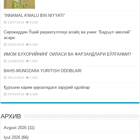
“INNAMAL A’MALU BIN NIYYATI”
15/07/2019
9,636
Сирожиддин Ўший раҳматуллоҳи алайҳ ва унинг “Бадъул амолий”
асари
23/04/2019
8,506
ИМОМ БУХОРИЙНИНГ ОИЛАСИ ВА ФАРЗАНДЛАРИ БЎЛГАНМИ?
12/08/2020
7,997
BAHS-MUNOZARA YURITISH ODOBLARI
29/12/2020
7,091
Қуръони карим қироатидаги зарурий одоблар
20/03/2019
6,586
АРХИВ
Avgust 2026
(11)
Iyul 2026
(66)