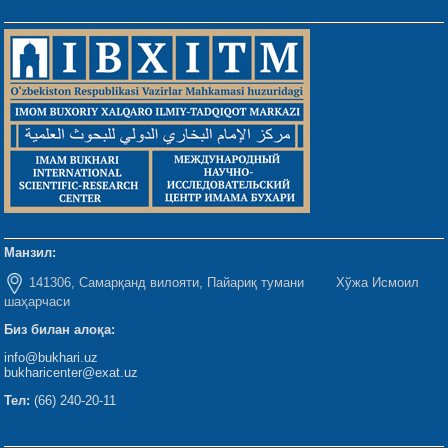
Манзил:
141306, Самарқанд вилояти, Пайариқ тумани Хўжа Исмоил
шаҳарчаси
Биз билан алоқа:
info@bukhari.uz
bukharicenter@exat.uz
Тел:
(66) 240-20-11