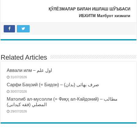
ҚЎЛЁЗМАЛАР БИЛАН ИШЛАШ ШЎЪБАСИ
ИБХИТМ Матбуот хизмати
Related Articles
Аввали илм – اول علم
31/07/2026
Сарфи Баҳоий (= Бидон) – صرف بهائى (بدان)
30/07/2026
Матолиб ал-мусолли (= Фиқҳ ал-Кайдоний) – مطالب
المصلي (فقه كيدانى)
29/07/2026