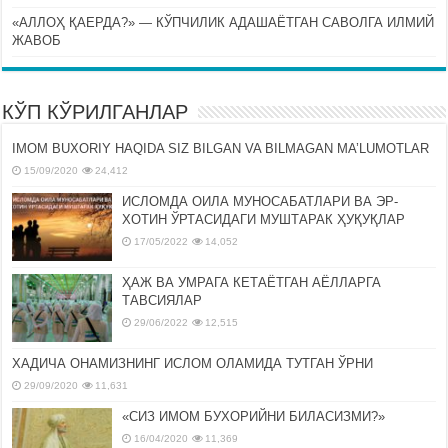
«АЛЛОҲ ҚАЕРДА?» — КЎПЧИЛИК АДАШАЁТГАН САВОЛГА ИЛМИЙ
ЖАВОБ
КЎП КЎРИЛГАНЛАР
IMOM BUXORIY HAQIDA SIZ BILGAN VA BILMAGAN MA’LUMOTLAR
15/09/2020
24,412
ИСЛОМДА ОИЛА МУНОСАБАТЛАРИ ВА ЭР-
ХОТИН ЎРТАСИДАГИ МУШТАРАК ҲУҚУҚЛАР
17/05/2022
14,052
ҲАЖ ВА УМРАГА КЕТАЁТГАН АЁЛЛАРГА
ТАВСИЯЛАР
29/06/2022
12,515
ХАДИЧА ОНАМИЗНИНГ ИСЛОМ ОЛАМИДА ТУТГАН ЎРНИ
29/09/2020
11,631
«СИЗ ИМОМ БУХОРИЙНИ БИЛАСИЗМИ?»
16/04/2020
11,369