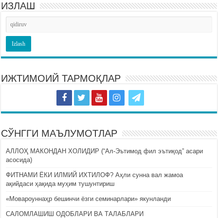
ИЗЛАШ
ИЖТИМОИЙ ТАРМОҚЛАР
СЎНГГИ МАЪЛУМОТЛАР
АЛЛОҲ МАКОНДАН ХОЛИДИР (“Ал-Эътимод фил эътиқод” асари
асосида)
ФИТНАМИ ЁКИ ИЛМИЙ ИХТИЛОФ? Аҳли сунна вал жамоа
ақийдаси ҳақида муҳим тушунтириш
«Мовароуннаҳр бешинчи ёзги семинарлари» якунланди
САЛОМЛАШИШ ОДОБЛАРИ ВА ТАЛАБЛАРИ