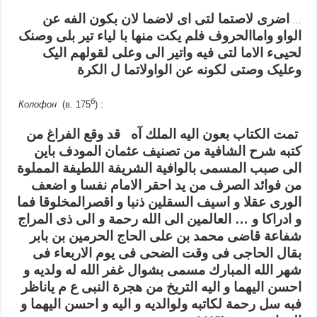
اضری لاصتما لتی ای لاضما لان بکون الفه عن
…
الواو واماالحروف فلم يکت منها با لیاء تير بلی وصنک
لحيیء الاما لتی فيه واتير الی وعلی لقولهم الیک
وعليک وصتی لکونه عن الواولاتما ل الکرة
б
Колофон
(в. 175
) :
تمت الكتاب بعون اليه الملك آه قد وقع الفراغ من
كتبه شرح الشافية من تصنيف عثمان المودف باين
الى صبب المسمى بالوافية الشريفة اللطيفة المملوة
من فوائد الصرف من يد احقر الامام نفسا و اضعف
الورى عقلا و اسيف السقلين ذنبا و اقصرالمخلوقا فما
و ادراكا و … العالمين الى الله رحمة و الى ذى المراج
شفاعة قاضى محمد بن على الحاج الحرمين بن بابر
بقال الحاجى فى وقت الضحى فى يوم الاربعاء فى
شهر الله المبارك مسمى بشوال غفر الله له ولديه و
احسن اليهما و اليه التريخ من هجرة النبى ع م ياناظر
فبه سل رحمة لكاتبه ولوالديه و اليه و احسن اليهما و