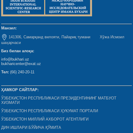
Манзил:
141306, Самарқанд вилояти, Пайариқ тумани Хўжа Исмоил
шаҳарчаси
Биз билан алоқа:
info@bukhari.uz
bukharicenter@exat.uz
Тел:
(66) 240-20-11
ҲАМКОР САЙТЛАР:
ЎЗБЕКИСТОН РЕСПУБЛИКАСИ ПРЕЗИДЕНТИНИНГ МАТБУОТ
ХИЗМАТИ
ЎЗБЕКИСТОН РЕСПУБЛИКАСИ ҲУКУМАТ ПОРТАЛИ
ЎЗБЕКИСТОН МИЛЛИЙ АХБОРОТ АГЕНТЛИГИ
ДИН ИШЛАРИ БЎЙИЧА ҚЎМИТА