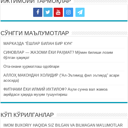
ИЖТИМОИЙ ТАРМОҚЛАР
СЎНГГИ МАЪЛУМОТЛАР
МАРКАЗДА “ЁШЛАР БИЛАН БИР КУН”
СИНОВЛАР — ЖАЗОМИ ЁКИ РАҲМАТ? Мўмин билиши лозим
бўлган ҳақиқат
Ота-онани ҳурматлаш одоблари
АЛЛОҲ МАКОНДАН ХОЛИДИР (“Ал-Эътимод фил эътиқод” асари
асосида)
ФИТНАМИ ЁКИ ИЛМИЙ ИХТИЛОФ? Аҳли сунна вал жамоа
ақийдаси ҳақида муҳим тушунтириш
КЎП КЎРИЛГАНЛАР
IMOM BUXORIY HAQIDA SIZ BILGAN VA BILMAGAN MA’LUMOTLAR