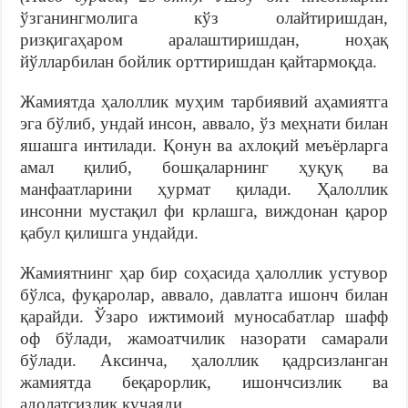
ўзганингмолига кўз олайтиришдан,
ризқигаҳаром аралаштиришдан, ноҳақ
йўлларбилан бойлик орттиришдан қайтармоқда.
Жамиятда ҳалоллик муҳим тарбиявий аҳамиятга
эга бўлиб, ундай инсон, аввало, ўз меҳнати билан
яшашга интилади. Қонун ва ахлоқий меъёрларга
амал қилиб, бошқаларнинг ҳуқуқ ва
манфаатларини ҳурмат қилади. Ҳалоллик
инсонни мустақил фи крлашга, виждонан қарор
қабул қилишга ундайди.
Жамиятнинг ҳар бир соҳасида ҳалоллик устувор
бўлса, фуқаролар, аввало, давлатга ишонч билан
қарайди. Ўзаро ижтимоий муносабатлар шафф
оф бўлади, жамоатчилик назорати самарали
бўлади. Аксинча, ҳалоллик қадрсизланган
жамиятда беқарорлик, ишончсизлик ва
адолатсизлик кучаяди.