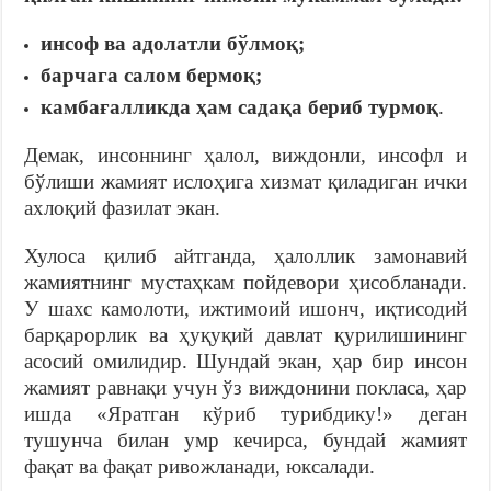
инсоф ва адолатли бўлмоқ;
барчага салом бермоқ;
камбағалликда ҳам садақа бериб турмоқ
.
Демак, инсоннинг ҳалол, виждонли, инсофл и
бўлиши жамият ислоҳига хизмат қиладиган ички
ахлоқий фазилат экан.
Хулоса қилиб айтганда, ҳалоллик замонавий
жамиятнинг мустаҳкам пойдевори ҳисобланади.
У шахс камолоти, ижтимоий ишонч, иқтисодий
барқарорлик ва ҳуқуқий давлат қурилишининг
асосий омилидир. Шундай экан, ҳар бир инсон
жамият равнақи учун ўз виждонини покласа, ҳар
ишда «Яратган кўриб турибдику!» деган
тушунча билан умр кечирса, бундай жамият
фақат ва фақат ривожланади, юксалади.