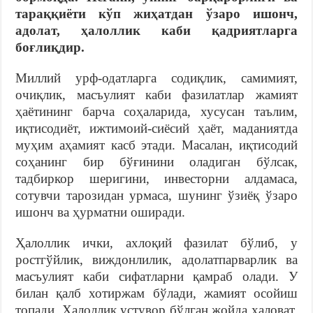
тараққиёти кўп жиҳатдан ўзаро ишонч,
адолат, ҳалоллик
каби қадриятларга
боғлиқдир.
Миллий урф-одатларга содиқлик, самимият,
очиқлик, масъулият каби фазилатлар жамият
ҳаётининг барча соҳаларида, хусусан таълим,
иқтисодиёт, ижтимоий-сиёсий ҳаёт, маданиятда
муҳим аҳамият касб этади. Масалан, иқтисодий
соҳанинг бир бўғинини оладиган бўлсак,
тадбиркор шеригини, инвесторни алдамаса,
сотувчи тарозидан урмаса, шунинг ўзиёқ ўзаро
ишонч ва ҳурматни оширади.
Ҳалоллик ички, ахлоқий фазилат бўлиб, у
ростгўйлик, виждонлилик, адолатпарварлик ва
масъулият каби сифатларни қамраб олади. У
билан қалб хотиржам бўлади, жамият осойиш
топади. Ҳалоллик устувор бўлган жойда ҳаловат,