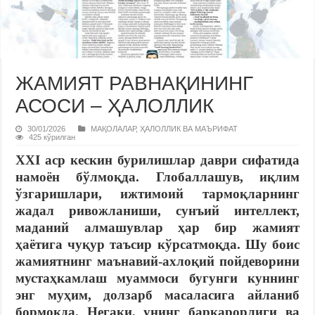
ЖАМИЯТ РАВНАҚИНИНГ
АСОСИ – ҲАЛОЛЛИК
30/01/2026
МАҚОЛАЛАР
,
ҲАЛОЛЛИК ВА МАЪРИФАТ
425 кўрилган
XXI аср кескин бурилишлар даври сифатида
намоён бўлмоқда.
Глобаллашув, иқлим
ўзгаришлари, ижтимоий тармоқларнинг
жадал ривожланиши, сунъий интеллект,
маданий алмашувлар ҳар бир жамият
ҳаётига чуқур таъсир кўрсатмоқда. Шу
боис
жамиятнинг маънавий-ахлоқий пойдеворини
мустаҳкамлаш муаммоси бугунги куннинг
энг муҳим, долзарб
масаласига айланиб
бормоқда. Негаки, унинг барқарорлиги ва