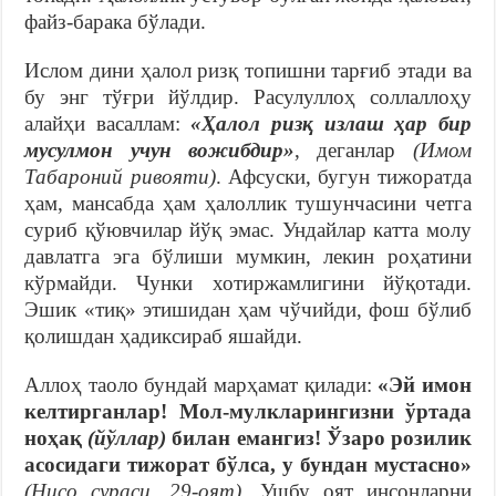
файз-барака бўлади.
Ислом дини ҳалол ризқ топишни тарғиб этади ва
бу энг тўғри йўлдир. Расулуллоҳ соллаллоҳу
алайҳи васаллам:
«Ҳалол ризқ излаш ҳар бир
мусулмон учун вожибдир»
, деганлар
(Имом
Табароний ривояти)
. Афсуски, бугун тижоратда
ҳам, мансабда ҳам ҳалоллик тушунчасини четга
суриб қўювчилар йўқ эмас. Ундайлар катта молу
давлатга эга бўлиши мумкин, лекин роҳатини
кўрмайди. Чунки хотиржамлигини йўқотади.
Эшик «тиқ» этишидан ҳам чўчийди, фош бўлиб
қолишдан ҳадиксираб яшайди.
Аллоҳ таоло бундай марҳамат қилади:
«Эй имон
келтирганлар!
Мол-мулкларингизни ўртада
ноҳақ
(йўллар)
билан емангиз! Ўзаро
розилик
асосидаги тижорат бўлса, у
бундан мустасно»
(Нисо сураси, 29-оят)
. Ушбу оят инсонларни