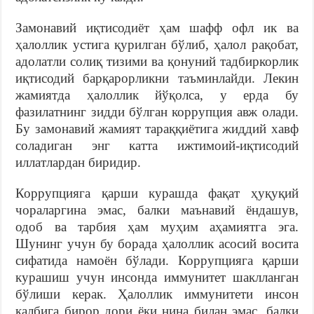
Замонавий иқтисодиёт ҳам шафф офл ик ва
ҳалоллик устига қурилган бўлиб, ҳалол рақобат,
адолатли солиқ тизими ва қонуний тадбиркорлик
иқтисодий барқарорликни таъминлайди. Лекин
жамиятда ҳалоллик йўқолса, у ерда бу
фазилатнинг зидди бўлган коррупция авж олади.
Бу замонавий жамият тараққиётига жиддий хавф
соладиган энг катта ижтимоий-иқтисодий
иллатлардан биридир.
Коррупцияга қарши курашда фақат ҳуқуқий
чораларгина эмас, балки маънавий ёндашув,
одоб ва тарбия ҳам муҳим аҳамиятга эга.
Шунинг учун бу борада ҳалоллик асосий восита
сифатида намоён бўлади. Коррупцияга қарши
курашиш учун инсонда иммунитет шаклланган
бўлиши керак. Ҳалоллик иммунитети инсон
қалбига бирор дори ёки нина билан эмас, балки