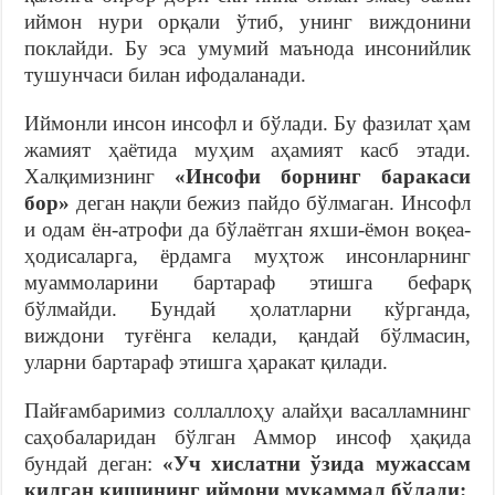
иймон нури орқали ўтиб, унинг виждонини
поклайди. Бу эса умумий маънода инсонийлик
тушунчаси билан ифодаланади.
Иймонли инсон инсофл и бўлади. Бу фазилат ҳам
жамият ҳаётида муҳим аҳамият касб этади.
Халқимизнинг
«Инсофи борнинг баракаси
бор»
деган нақли бежиз пайдо бўлмаган. Инсофл
и одам ён-атрофи да бўлаётган яхши-ёмон воқеа-
ҳодисаларга, ёрдамга муҳтож инсонларнинг
муаммоларини бартараф этишга бефарқ
бўлмайди. Бундай ҳолатларни кўрганда,
виждони туғёнга келади, қандай бўлмасин,
уларни бартараф этишга ҳаракат қилади.
Пайғамбаримиз соллаллоҳу алайҳи васалламнинг
саҳобаларидан бўлган Аммор инсоф ҳақида
бундай деган:
«Уч хислатни ўзида мужассам
қилган кишининг иймони мукаммал бўлади: