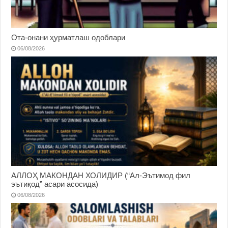
Ота-онани ҳурматлаш одоблари
06/08/2026
АЛЛОҲ МАКОНДАН ХОЛИДИР (“Ал-Эътимод фил
эътиқод” асари асосида)
06/08/2026