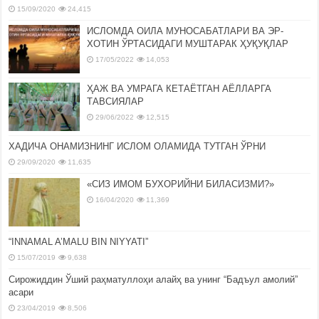
15/09/2020
24,415
ИСЛОМДА ОИЛА МУНОСАБАТЛАРИ ВА ЭР-
ХОТИН ЎРТАСИДАГИ МУШТАРАК ҲУҚУҚЛАР
17/05/2022
14,053
ҲАЖ ВА УМРАГА КЕТАЁТГАН АЁЛЛАРГА
ТАВСИЯЛАР
29/06/2022
12,515
ХАДИЧА ОНАМИЗНИНГ ИСЛОМ ОЛАМИДА ТУТГАН ЎРНИ
29/09/2020
11,635
«СИЗ ИМОМ БУХОРИЙНИ БИЛАСИЗМИ?»
16/04/2020
11,369
“INNAMAL A’MALU BIN NIYYATI”
15/07/2019
9,638
Сирожиддин Ўший раҳматуллоҳи алайҳ ва унинг “Бадъул амолий”
асари
23/04/2019
8,506