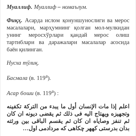
Муаллиф.
Муаллиф
–
номаълум.
Фиқҳ.
Асарда ислом қонуншунослиги ва мерос
масалалари, марҳумнинг қолган мол-мулкидан
унинг меросхўрлари қандай мерос олиш
тартиблари ва даражалари масалалар асосида
баён қилинган.
Нусха тўлиқ.
а
Басмала
(в. 119
).
а
Асар боши
(в. 119
) :
اعلم إذا مات الإنسان أول ما يبدء من التركة تكفينه
وتجهيزه ويهتاج اليه فى ذلك ثم يقضى ديونه ان كان
ثم تنفز وصاياه ان كان ثم يقسم الباقى بين ورثته
بدان بدرستى كههر چکاهی که مردادمی اول…