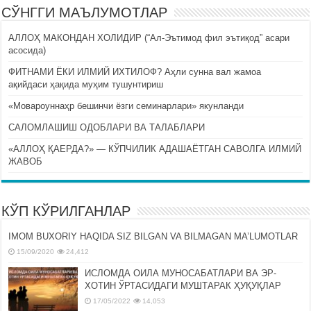
СЎНГГИ МАЪЛУМОТЛАР
АЛЛОҲ МАКОНДАН ХОЛИДИР (“Ал-Эътимод фил эътиқод” асари
асосида)
ФИТНАМИ ЁКИ ИЛМИЙ ИХТИЛОФ? Аҳли сунна вал жамоа
ақийдаси ҳақида муҳим тушунтириш
«Мовароуннаҳр бешинчи ёзги семинарлари» якунланди
САЛОМЛАШИШ ОДОБЛАРИ ВА ТАЛАБЛАРИ
«АЛЛОҲ ҚАЕРДА?» — КЎПЧИЛИК АДАШАЁТГАН САВОЛГА ИЛМИЙ
ЖАВОБ
КЎП КЎРИЛГАНЛАР
IMOM BUXORIY HAQIDA SIZ BILGAN VA BILMAGAN MA’LUMOTLAR
15/09/2020
24,412
ИСЛОМДА ОИЛА МУНОСАБАТЛАРИ ВА ЭР-
ХОТИН ЎРТАСИДАГИ МУШТАРАК ҲУҚУҚЛАР
17/05/2022
14,053