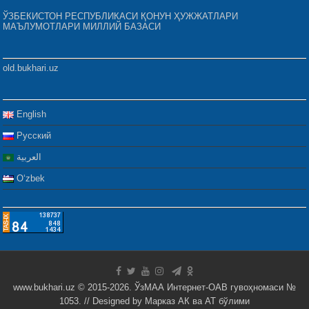
ЎЗБЕКИСТОН РЕСПУБЛИКАСИ ҚОНУН ҲУЖЖАТЛАРИ
МАЪЛУМОТЛАРИ МИЛЛИЙ БАЗАСИ
old.bukhari.uz
English
Русский
العربية
Oʻzbek
www.bukhari.uz © 2015-2026. ЎзМАА Интернет-ОАВ гувоҳномаси №
1053. // Designed by
Марказ АК ва АТ бўлими