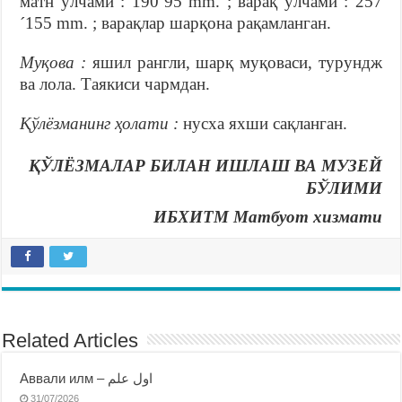
матн ўлчами : 190´95 mm. ; варақ ўлчами : 257
´155 mm. ; варақлар шарқона рақамланган.
Муқова :
яшил рангли, шарқ муқоваси, турундж
ва лола. Таякиси чармдан.
Қўлёзманинг ҳолати :
нусха яхши сақланган.
ҚЎЛЁЗМАЛАР БИЛАН ИШЛАШ ВА МУЗЕЙ
БЎЛИМИ
ИБХИТМ Матбуот хизмати
Related Articles
Аввали илм – اول علم
31/07/2026