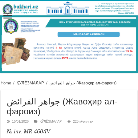
Home
/
ҚЎЛЁЗМАЛАР
/
جواهر الفرائض (Жавоҳир ал-фароиз)
جواهر الفرائض (Жавоҳир ал-
фароиз)
15/01/2026
ҚЎЛЁЗМАЛАР
225 кўрилган
№ inv. MR 460/IV