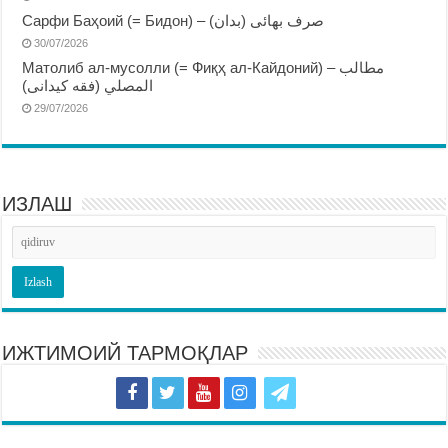
Сарфи Баҳоий (= Бидон) – صرف بهائى (بدان)
30/07/2026
Матолиб ал-мусолли (= Фиқҳ ал-Кайдоний) – مطالب
المصلي (فقه كيدانى)
29/07/2026
ИЗЛАШ
ИЖТИМОИЙ ТАРМОҚЛАР