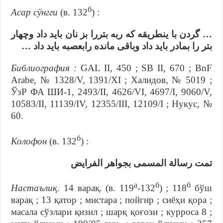
б
Асар сўнгги
(в. 132
) :
… گردن با ینطریقه که ربه بتررا بز نان باید داد وچهار
بتر را بمادر باید داد وباقی مانده رابعصبه باید داد …
Библиография :
GAL II, 450 ; SB II, 670 ; BnF
Arabe, № 1328/V, 1391/XI ; Халидов, № 5019 ;
ЎзР ФА ШИ-1, 2493/II, 4626/VI, 4697/I, 9060/V,
10583/II, 11139/IV, 12355/III, 12109/I ; Нукус, №
60.
б
Колофон
(в. 132
) :
تمت رسالة المسمى بجواهر الفرايض
а
б
б
Настаълиқ
. 14 варақ. (в. 119
-132
) ; 118
бўш
варақ ; 13 қатор ; мистара ; пойгир ; сиёҳи қора ;
масала сўзлари қизил ; шарқ қоғози ; курроса 8 ;