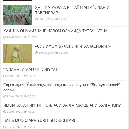
ҲАЖ ВА УМРАГА КЕТАЁТГАН АЁЛЛАРГА
ТАВСИЯЛАР
29/06/2022
12,515
ХАДИЧА ОНАМИЗНИНГ ИСЛОМ ОЛАМИДА ТУТГАН ЎРНИ
29/09/2020
11,634
«СИЗ ИМОМ БУХОРИЙНИ БИЛАСИЗМИ?»
16/04/2020
11,369
“INNAMAL A’MALU BIN NIYYATI”
15/07/2019
9,637
Сирожиддин Ўший раҳматуллоҳи алайҳ ва унинг “Бадъул амолий”
асари
23/04/2019
8,506
ИМОМ БУХОРИЙНИНГ ОИЛАСИ ВА ФАРЗАНДЛАРИ БЎЛГАНМИ?
12/08/2020
7,999
BAHS-MUNOZARA YURITISH ODOBLARI
29/12/2020
7,091