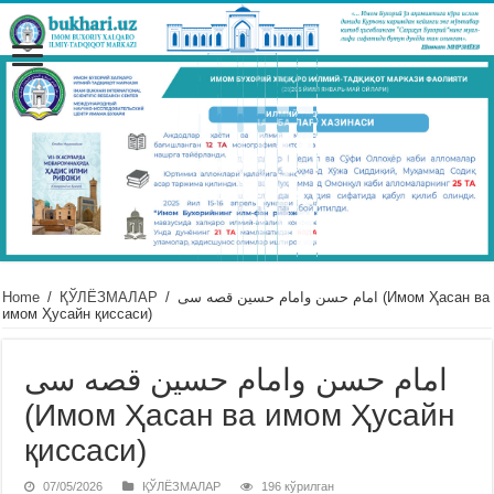
Home
/
ҚЎЛЁЗМАЛАР
/
امام حسن وامام حسین قصه سى (Имом Ҳасан ва
имом Ҳусайн қиссаси)
امام حسن وامام حسین قصه سى
(Имом Ҳасан ва имом Ҳусайн
қиссаси)
07/05/2026
ҚЎЛЁЗМАЛАР
196 кўрилган