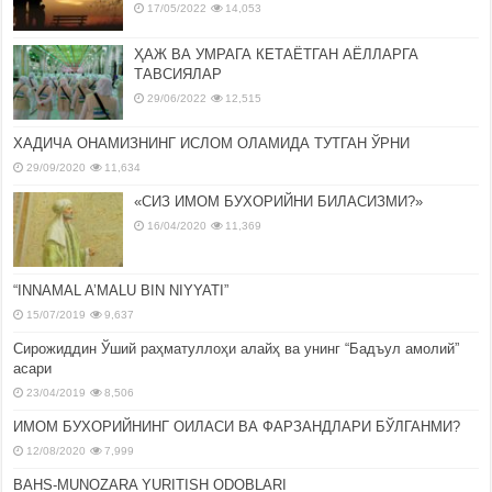
17/05/2022
14,053
ҲАЖ ВА УМРАГА КЕТАЁТГАН АЁЛЛАРГА
ТАВСИЯЛАР
29/06/2022
12,515
ХАДИЧА ОНАМИЗНИНГ ИСЛОМ ОЛАМИДА ТУТГАН ЎРНИ
29/09/2020
11,634
«СИЗ ИМОМ БУХОРИЙНИ БИЛАСИЗМИ?»
16/04/2020
11,369
“INNAMAL A’MALU BIN NIYYATI”
15/07/2019
9,637
Сирожиддин Ўший раҳматуллоҳи алайҳ ва унинг “Бадъул амолий”
асари
23/04/2019
8,506
ИМОМ БУХОРИЙНИНГ ОИЛАСИ ВА ФАРЗАНДЛАРИ БЎЛГАНМИ?
12/08/2020
7,999
BAHS-MUNOZARA YURITISH ODOBLARI