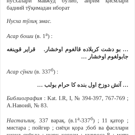
нусхалари мавжуд бўлиб, айрим қисмлари
бадиий тўқимадан иборат
Нусха тўлиқ эмас.
а
Асар боши
(в. 1
) :
… بو دشت كربلاده قالغوم اوخشار. قراير قوينغه
جابولغوم اوخشار …
б
Асар сўнги
(в. 337
) :
… آتش دوزخ اول بنده كا حرام بولب …
Библиография
: Kat. I.R, I, № 394-397, 767-769 ;
А.Навоий, № 83.
а
б
Настаълиқ
. 337 варақ. (в.1
-337
) ; 11 қатор ;
мистара ; пойгир ; сиёҳи қора ;боб ва фасллари
қизил сиёҳда ; шарқ қоғози ; курроса 8 ; матн