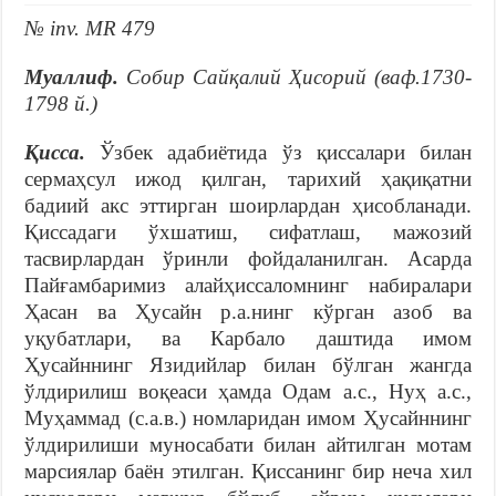
№ inv. MR 479
Муаллиф.
Собир Сайқалий Ҳисорий (ваф.1730-
1798 й.)
Қисса.
Ўзбек адабиётида ўз қиссалари билан
сермаҳсул ижод қилган, тарихий ҳақиқатни
бадиий акс эттирган шоирлардан ҳисобланади.
Қиссадаги ўхшатиш, сифатлаш, мажозий
тасвирлардан ўринли фойдаланилган. Асарда
Пайғамбаримиз алайҳиссаломнинг набиралари
Ҳасан ва Ҳусайн р.а.нинг кўрган азоб ва
уқубатлари, ва Карбало даштида имом
Ҳусайннинг Язидийлар билан бўлган жангда
ўлдирилиш воқеаси ҳамда Одам а.с., Нуҳ а.с.,
Муҳаммад (с.а.в.) номларидан имом Ҳусайннинг
ўлдирилиши муносабати билан айтилган мотам
марсиялар баён этилган. Қиссанинг бир неча хил