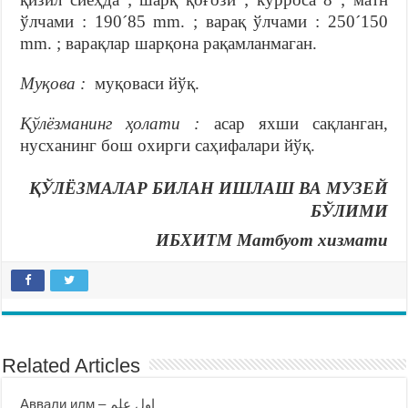
ўлчами : 190´85 mm. ; варақ ўлчами : 250´150
mm. ; варақлар шарқона рақамланмаган.
Муқова :
муқоваси йўқ.
Қўлёзманинг ҳолати :
асар яхши сақланган,
нусханинг бош охирги саҳифалари йўқ.
ҚЎЛЁЗМАЛАР БИЛАН ИШЛАШ ВА МУЗЕЙ
БЎЛИМИ
ИБХИТМ Матбуот хизмати
Related Articles
Аввали илм – اول علم