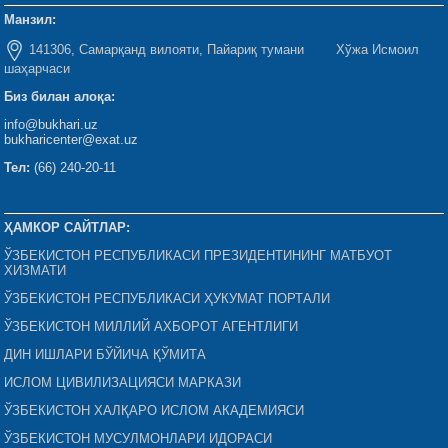
Манзил:
141306, Самарқанд вилояти, Пайариқ тумани Хўжа Исмоил
шаҳарчаси
Биз билан алоқа:
info@bukhari.uz
bukharicenter@exat.uz
Тел:
(66) 240-20-11
ҲАМКОР САЙТЛАР:
ЎЗБЕКИСТОН РЕСПУБЛИКАСИ ПРЕЗИДЕНТИНИНГ МАТБУОТ
ХИЗМАТИ
ЎЗБЕКИСТОН РЕСПУБЛИКАСИ ҲУКУМАТ ПОРТАЛИ
ЎЗБЕКИСТОН МИЛЛИЙ АХБОРОТ АГЕНТЛИГИ
ДИН ИШЛАРИ БЎЙИЧА ҚЎМИТА
ИСЛОМ ЦИВИЛИЗАЦИЯСИ МАРКАЗИ
ЎЗБЕКИСТОН ХАЛҚАРО ИСЛОМ АКАДЕМИЯСИ
ЎЗБЕКИСТОН МУСУЛМОНЛАРИ ИДОРАСИ