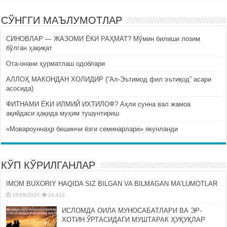
СЎНГГИ МАЪЛУМОТЛАР
СИНОВЛАР — ЖАЗОМИ ЁКИ РАҲМАТ? Мўмин билиши лозим
бўлган ҳақиқат
Ота-онани ҳурматлаш одоблари
АЛЛОҲ МАКОНДАН ХОЛИДИР (“Ал-Эътимод фил эътиқод” асари
асосида)
ФИТНАМИ ЁКИ ИЛМИЙ ИХТИЛОФ? Аҳли сунна вал жамоа
ақийдаси ҳақида муҳим тушунтириш
«Мовароуннаҳр бешинчи ёзги семинарлари» якунланди
КЎП КЎРИЛГАНЛАР
IMOM BUXORIY HAQIDA SIZ BILGAN VA BILMAGAN MA’LUMOTLAR
15/09/2020
24,413
ИСЛОМДА ОИЛА МУНОСАБАТЛАРИ ВА ЭР-
ХОТИН ЎРТАСИДАГИ МУШТАРАК ҲУҚУҚЛАР