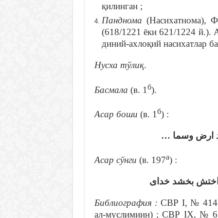
қилинган ;
Панднома
(Насихатнома), 
(618/1221 ёки 621/1224 й.).
диний-ахлоқий насихатлар ба
Нусха тўлиқ
.
б
Басмала
(в. 1
).
б
Асар боши
(в. 1
) :
يد ارض وسما
а
Асар сўнги
(в. 197
) :
اختش بخشد خداى
Библиография :
СВР I, № 414
ал-муслимиин) ; СВР IX, № 6