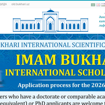
ҚИДА
old.bukhari.uz