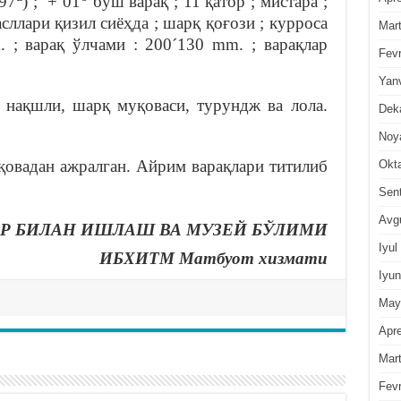
197
) ; + 01
бўш варақ ; 11 қатор ; мистара ;
асллари қизил сиёҳда ; шарқ қоғози ; курроса
Mar
. ; варақ ўлчами : 200´130 mm. ; варақлар
Fevr
Yan
 нақшли, шарқ муқоваси, турундж ва лола.
Dek
Noy
қовадан ажралган. Айрим варақлари титилиб
Okt
Sen
Avg
Р БИЛАН ИШЛАШ ВА МУЗЕЙ БЎЛИМИ
Iyul
ИБХИТМ Матбуот хизмати
Iyun
May
Apre
Mar
Fevr