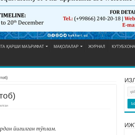
ГА ҚАРШИ МАЪРИФАТ
МАҚОЛАЛАР
ЖУРНАЛ
КУТУБХОН
 китоб)
ИЗ
 китоб)
илган
ИЖ
рдан йиғилган тўплам.