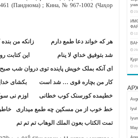
-461 (Панднома) ; Кина, № 967-1002 (Чаҳор
уни
23
ИМ
ФА
12
هر كه خواند دعا طمع دارم زانكه من بنده كن
BAH
29
شد بتوفيق خداي لا ينام اين كتابت روز 
Қур
20
ای
آنکه بملک خویش پاینده توی دروان شب صبح ن
کار من بچاره قوی … شد است بکشای خدایا 
АР
خطيمده کورسنک کوب خطانی اوزم نی سوک 
Avg
خط خوب از من مسكين چه طمع ميدارى خاطر 
Iyul
Iyun
تمت الكتاب بعون الملك الوهاب تم تم تم
May
а
б
Apre