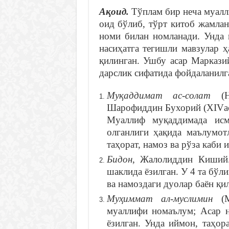
Ақоид.
Тўплам бир неча муалл
оид бўлиб, тўрт китоб жамла
номи билан номланади. Унда и
насиҳатга тегишли мавзулар 
қилинган. Ушбу асар Маркази
дарслик сифатида фойдаланилг
Муқаддимат ас-солат
(На
Шарофиддин Бухорий (XIVаср
Муаллиф муқаддимада исм
олганлиги ҳақида маълумотл
таҳорат, намоз ва рўза каби 
Бидон
, Жалолиддин Киший.
шаклида ёзилган. У 4 та бўл
ва намоздаги дуолар баён қил
Муҳиммат ал-муслимин
(Му
муаллифи номаълум; Асар н
ёзилган. Унда иймон, таҳор