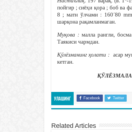
Настаълиқ
. 197 варақ. (в. 1
-
пойгир ; сиёҳи қора ; боб ва ф
8 ; матн ўлчами : 160´80 mm
шарқона рақамланмаган.
Муқова :
малла рангли, босма
Таякиси чармдан.
Қўлёзманинг ҳолати :
асар му
кетган.
ҚЎЛЁЗМАЛА
Facebook
Twitter
Улашинг
Related Articles