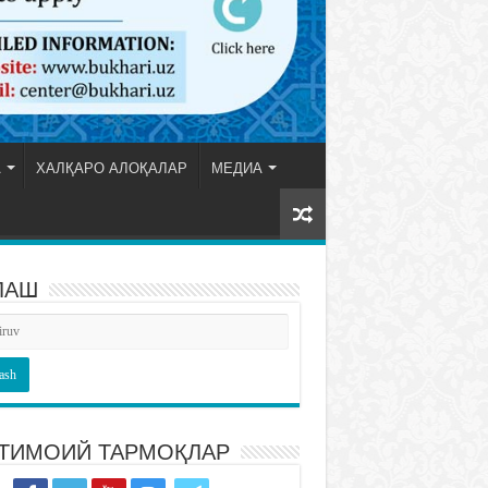
А
ХАЛҚАРО АЛОҚАЛАР
МЕДИА
ЛАШ
ТИМОИЙ ТАРМОҚЛАР