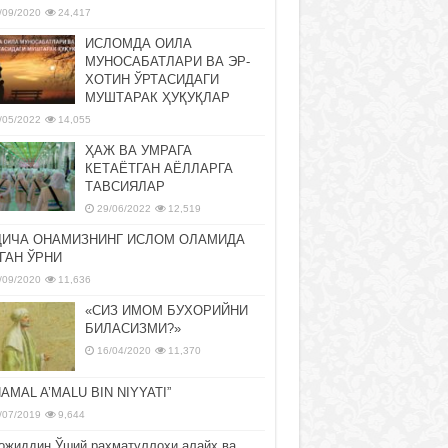
/09/2020
24,417
ИСЛОМДА ОИЛА
МУНОСАБАТЛАРИ ВА ЭР-
ХОТИН ЎРТАСИДАГИ
МУШТАРАК ҲУҚУҚЛАР
/05/2022
14,055
ҲАЖ ВА УМРАГА
КЕТАЁТГАН АЁЛЛАРГА
ТАВСИЯЛАР
29/06/2022
12,519
ДИЧА ОНАМИЗНИНГ ИСЛОМ ОЛАМИДА
ГАН ЎРНИ
/09/2020
11,636
«СИЗ ИМОМ БУХОРИЙНИ
БИЛАСИЗМИ?»
16/04/2020
11,370
NAMAL A’MALU BIN NIYYATI”
/07/2019
9,644
ожиддин Ўший раҳматуллоҳи алайҳ ва