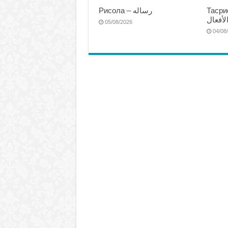
Тасриф
Рисола – رساله
لأفعال
05/08/2026
04/08