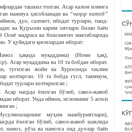
ифлардан ташкил топган. Асар калом илмига
нган мажмуа ҳисобланади ва
“чаҳор китоб”
ймон, дуо, саловот, ибодат турлари, панд-
СЎ
ҳадис ва Қуръони карим оятлари билан баён
й Осиё мадраса ва бошланғич мактабларида
МАР
ан. У қуйидаги қисмлардан иборат:
СИ
Мўм
моз ҳақида муқаддима) (Номи ҳақ),
Ота
). Асар муқаддима ва 10 та бобдан иборат.
АЛЛ
и, туғилган жойи ва Хуросонда таълим
фил
ар келтирган. 10 та бобда ғусл, таяммум,
ФИТ
ибодат турлари келтирилган ;
сун
 Асар насрда ёзилган бўлиб, савол-жавоб
туш
имдан иборат. Унда иймон, исломнинг 5 асоси
инган ;
КЎ
сулмонларнинг муҳим мажбуриятлари),
асрда ёзилган бўлиб, савол-жавоб шаклида
IMO
ат, намоз, рўза ва намозга оид дуолар баён
BIL