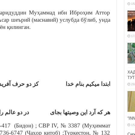
15
Фаридуддин Муҳаммад ибн Иброҳим Аттор
 Асар шеърий (маснавий) услубда бўлиб, унда
ён қилинган.
17
ХА
ТУТ
ابتدا ميكيم بنام خدا كز دو حرف آفر …
29
هر که آرد اين وصيتها بجاى در دو عالم ر
“IN
-417 (Бидон) ; СВР IV, № 3387 (Муҳиммат
15
736-6747 (Чаҳор китоб) ;Туркестон, № 132
Сир