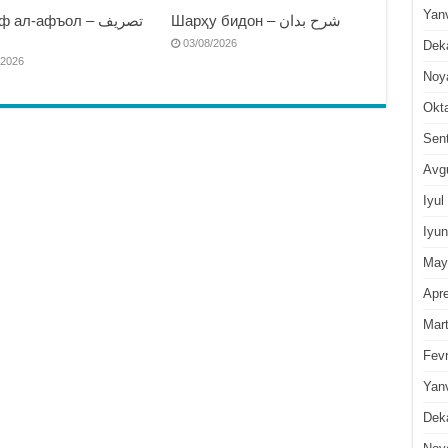
Yan
Шарҳу бидон – شرح بدان
 ал-афъол – تصريف
ا
03/08/2026
Dek
/2026
Noy
Okt
Sen
Avg
Iyul
Iyun
May
Apre
Mar
Fevr
Yan
Dek