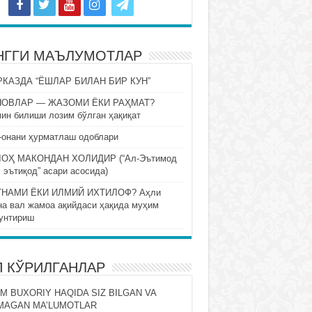
НГГИ МАЪЛУМОТЛАР
КАЗДА “ЁШЛАР БИЛАН БИР КУН”
НОВЛАР — ЖАЗОМИ ЁКИ РАҲМАТ?
ин билиши лозим бўлган ҳақиқат
-онани ҳурматлаш одоблари
ОҲ МАКОНДАН ХОЛИДИР (“Ал-Эътимод
 эътиқод” асари асосида)
НАМИ ЁКИ ИЛМИЙ ИХТИЛОФ? Аҳли
на вал жамоа ақийдаси ҳақида муҳим
унтириш
П КЎРИЛГАНЛАР
M BUXORIY HAQIDA SIZ BILGAN VA
MAGAN MA’LUMOTLAR