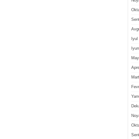
Noy
Okt
Sen
Avg
Iyul
Iyun
May
Apre
Mar
Fevr
Yan
Dek
Noy
Okt
Sen