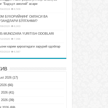
нг “Бадъул амолий” асари
/04/2019
8,509
ОМ БУХОРИЙНИНГ ОИЛАСИ ВА
РЗАНДЛАРИ БЎЛГАНМИ?
/08/2020
8,003
S-MUNOZARA YURITISH ODOBLARI
/12/2020
7,096
ъони карим қироатидаги зарурий одоблар
/03/2019
6,587
ХИВ
ust 2026
(17)
 2026
(66)
 2026
(41)
 2026
(39)
l 2026
(69)