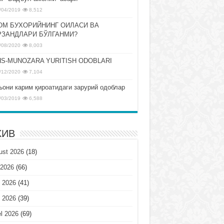
/04/2019
8,512
ОМ БУХОРИЙНИНГ ОИЛАСИ ВА
РЗАНДЛАРИ БЎЛГАНМИ?
/08/2020
8,003
S-MUNOZARA YURITISH ODOBLARI
/12/2020
7,104
ъони карим қироатидаги зарурий одоблар
/03/2019
6,588
ХИВ
ust 2026
(18)
 2026
(66)
 2026
(41)
 2026
(39)
l 2026
(69)