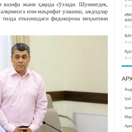
и вазифа экани ҳақида сўзлади. Шунингдек,
23
алқимизга илм-маърифат улашиш, аждодлар
ИМ
 тилда етказишдаги фидокорона меҳнатини
ФА
12
BAH
29
Қур
20
АР
Avg
Iyul
Iyun
May
Apre