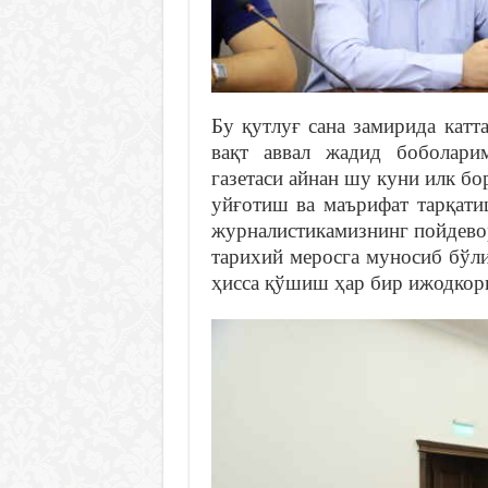
Бу қутлуғ сана замирида катт
вақт аввал жадид боболари
газетаси айнан шу куни илк бо
уйғотиш ва маърифат тарқати
журналистикамизнинг пойдево
тарихий меросга муносиб бўл
ҳисса қўшиш ҳар бир ижодкорн