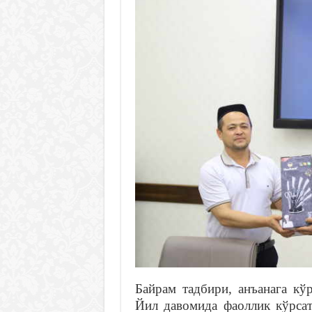
Байрам тадбири, анъанага кў
Йил давомида фаоллик кўрсат