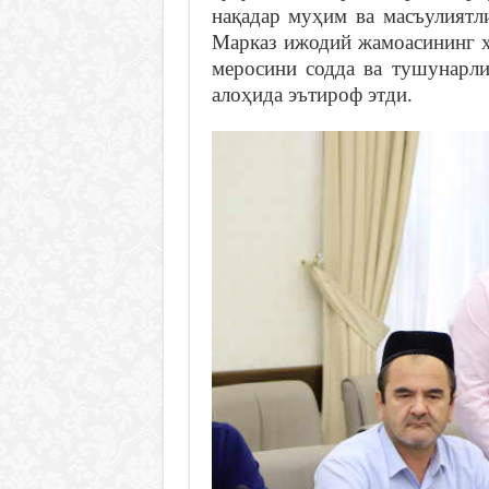
нақадар муҳим ва масъулиятл
Марказ ижодий жамоасининг х
меросини содда ва тушунарли
алоҳида эътироф этди.