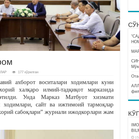
СЎ
“СА
НО
МАР
ром
СИ
Мўм
ЛАР
177 кўрилган
Ота
вий ахборот воситалари ходимлари куни
АЛЛ
орий халқаро илмий-тадқиқот марказида
фил
этилди. Унда Марказ Матбуот хизмати
 ходимлари, сайт ва ижтимоий тармоқлар
орий сабоқлари” журнали ижодкорлари жам
КЎ
IMO
BIL
15