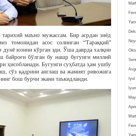
Mar
Fevr
Yan
Dek
а тарихий маъно мужассам. Бир асрдан зиёд
Noy
миз томонидан асос солинган “Тараққий”
р дунё юзини кўрган эди. Ўша даврда халқни
Okt
ш байроғи бўлган бу нашр бугунги миллий
Sen
ри ҳисобланади. Бугунги суҳбатда ҳам ушбу
Avg
иш, сўз қадрини англаш ва жамият ривожига
инг бош бурчи экани таъкидланди.
Iyul
Iyun
May
Apre
Mar
Fevr
Yan