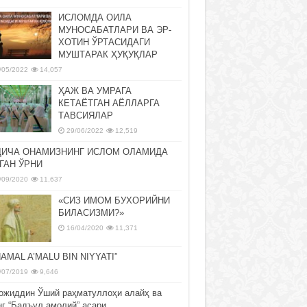
ИСЛОМДА ОИЛА
МУНОСАБАТЛАРИ ВА ЭР-
ХОТИН ЎРТАСИДАГИ
МУШТАРАК ҲУҚУҚЛАР
/05/2022
14,057
ҲАЖ ВА УМРАГА
КЕТАЁТГАН АЁЛЛАРГА
ТАВСИЯЛАР
29/06/2022
12,519
ДИЧА ОНАМИЗНИНГ ИСЛОМ ОЛАМИДА
ГАН ЎРНИ
/09/2020
11,637
«СИЗ ИМОМ БУХОРИЙНИ
БИЛАСИЗМИ?»
16/04/2020
11,371
NAMAL A’MALU BIN NIYYATI”
/07/2019
9,646
ожиддин Ўший раҳматуллоҳи алайҳ ва
нг “Бадъул амолий” асари