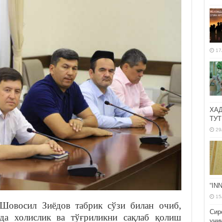
17
ХА
ТУТ
29
“IN
15
Шовосил Зиёдов табрик сўзи билан очиб,
Сир
ида холислик ва тўғриликни сақлаб қолиш
уни