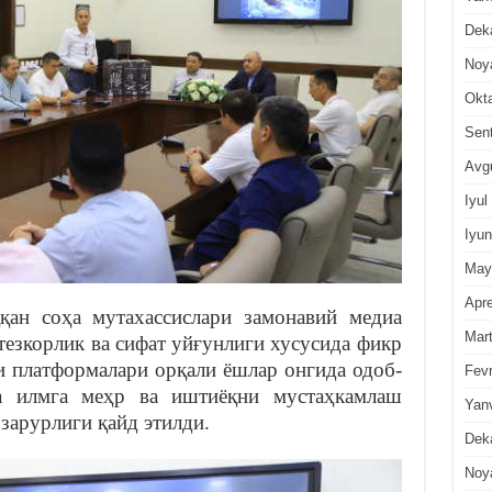
Dek
Noy
Okt
Sen
Avg
Iyul
Iyun
May
Apre
қан соҳа мутахассислари замонавий медиа
Mar
тезкорлик ва сифат уйғунлиги хусусида фикр
и платформалари орқали ёшлар онгида одоб-
Fevr
ва илмга меҳр ва иштиёқни мустаҳкамлаш
Yan
арурлиги қайд этилди.
Dek
Noy