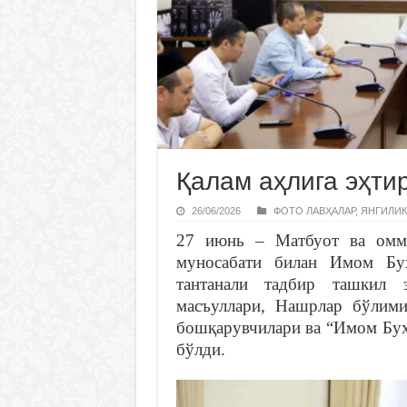
Қалам аҳлига эҳти
26/06/2026
ФОТО ЛАВҲАЛАР
,
ЯНГИЛИК
27 июнь – Матбуот ва омма
муносабати билан Имом Бух
тантанали тадбир ташкил 
масъуллари, Нашрлар бўлими
бошқарувчилари ва “Имом Бух
бўлди.