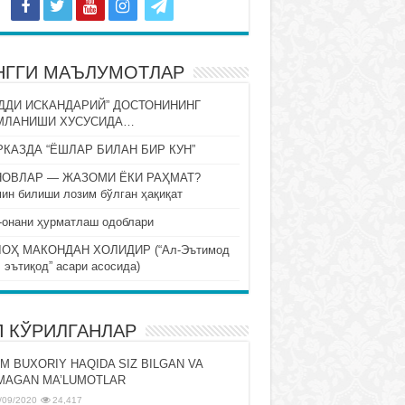
НГГИ МАЪЛУМОТЛАР
ДДИ ИСКАНДАРИЙ” ДОСТОНИНИНГ
МЛАНИШИ ХУСУСИДА…
КАЗДА “ЁШЛАР БИЛАН БИР КУН”
НОВЛАР — ЖАЗОМИ ЁКИ РАҲМАТ?
ин билиши лозим бўлган ҳақиқат
-онани ҳурматлаш одоблари
ОҲ МАКОНДАН ХОЛИДИР (“Ал-Эътимод
 эътиқод” асари асосида)
П КЎРИЛГАНЛАР
M BUXORIY HAQIDA SIZ BILGAN VA
MAGAN MA’LUMOTLAR
/09/2020
24,417