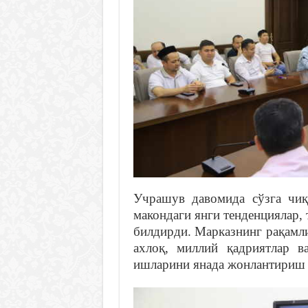
Учрашув давомида сўзга чиқ
макондаги янги тенденциялар, 
билдирди. Марказнинг рақамл
ахлоқ, миллий қадриятлар 
ишларини янада жонлантириш з