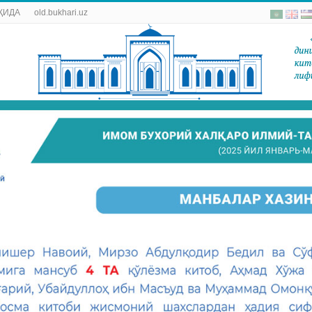
ҚИДА
old.bukhari.uz