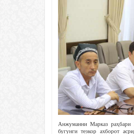
Анжуманни Марказ раҳбари 
бугунги тезкор ахборот аср