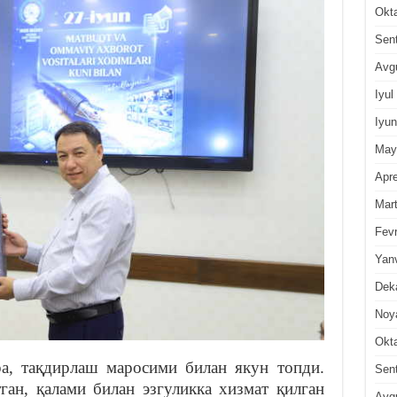
Okt
Sen
Avg
Iyul
Iyun
May
Apre
Mar
Fevr
Yan
Dek
Noy
Okt
ра, тақдирлаш маросими билан якун топди.
Sen
ган, қалами билан эзгуликка хизмат қилган
Avg