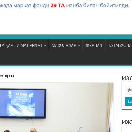
ГА ҚАРШИ МАЪРИФАТ
МАҚОЛАЛАР
ЖУРНАЛ
КУТУБХОНА
эҳтиром
ИЗ
ИЖ