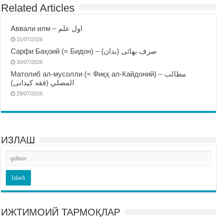
Related Articles
Аввали илм – اول علم
31/07/2026
Сарфи Баҳоий (= Бидон) – صرف بهائى (بدان)
30/07/2026
Матолиб ал-мусолли (= Фиқҳ ал-Кайдоний) – مطالب
المصلي (فقه كيدانى)
29/07/2026
ИЗЛАШ
ИЖТИМОИЙ ТАРМОҚЛАР