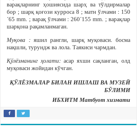
варақларнинг ҳошиясида шарҳ ва тўлдирмалар
бор ; шарқ қоғози курроса 8 ; матн ўлчами : 150
´65 mm. ; варақ ўлчами : 260´155 mm. ; варақлар
шарқона рақамланмаган.
Муқова :
яшил рангли, шарқ муқоваси. босма
нақшли, турундж ва лола. Таякиси чармдан.
Қўлёзманинг ҳолати:
асар яхши сақланган, олд
муқоваси жойидан кўчган.
ҚЎЛЁЗМАЛАР БИЛАН ИШЛАШ ВА МУЗЕЙ
БЎЛИМИ
ИБХИТМ Матбуот хизмати