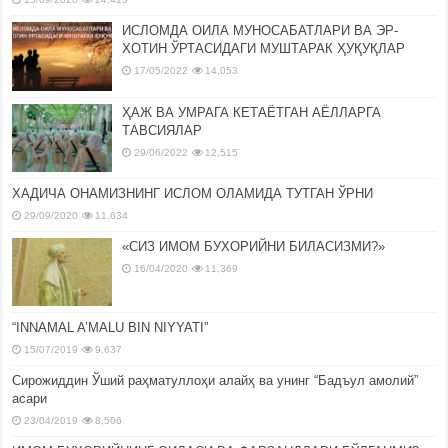
ИСЛОМДА ОИЛА МУНОСАБАТЛАРИ ВА ЭР-
ХОТИН ЎРТАСИДАГИ МУШТАРАК ҲУҚУҚЛАР
17/05/2022
14,053
ҲАЖ ВА УМРАГА КЕТАЁТГАН АЁЛЛАРГА
ТАВСИЯЛАР
29/06/2022
12,515
ХАДИЧА ОНАМИЗНИНГ ИСЛОМ ОЛАМИДА ТУТГАН ЎРНИ
29/09/2020
11,634
«СИЗ ИМОМ БУХОРИЙНИ БИЛАСИЗМИ?»
16/04/2020
11,369
“INNAMAL A’MALU BIN NIYYATI”
15/07/2019
9,637
Сирожиддин Ўший раҳматуллоҳи алайҳ ва унинг “Бадъул амолий”
асари
23/04/2019
8,506