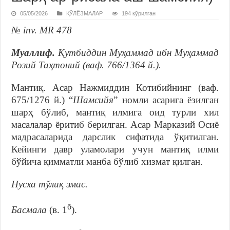
05/05/2026
ҚЎЛЁЗМАЛАР
194 кўрилган
№ inv. MR 478
Муаллиф.
Қутбиддин Муҳаммад ибн Муҳаммад
Розий Таҳтоний (ваф. 766/1364 й
.
).
Мантиқ. Асар Нажмиддин Котибийнинг (ваф.
675/1276 й.) “
Шамсийя
” номли асарига ёзилган
шарҳ бўлиб, мантиқ илмига оид турли хил
масалалар ёритиб берилган. Асар Марказий Осиё
мадрасаларида дарслик сифатида ўқитилган.
Кейинги давр уламолари учун мантиқ илми
бўйича қимматли манба бўлиб хизмат қилган.
Нусха тўлиқ эмас.
б
Басмала
(в. 1
).