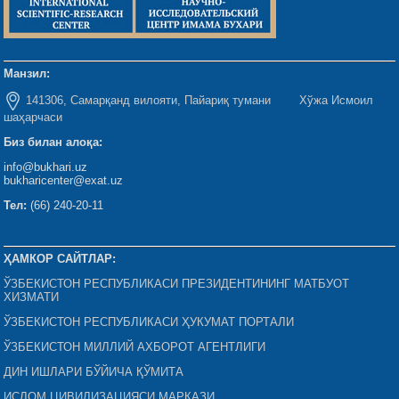
Манзил:
141306, Самарқанд вилояти, Пайариқ тумани Хўжа Исмоил
шаҳарчаси
Биз билан алоқа:
info@bukhari.uz
bukharicenter@exat.uz
Тел:
(66) 240-20-11
ҲАМКОР САЙТЛАР:
ЎЗБЕКИСТОН РЕСПУБЛИКАСИ ПРЕЗИДЕНТИНИНГ МАТБУОТ
ХИЗМАТИ
ЎЗБЕКИСТОН РЕСПУБЛИКАСИ ҲУКУМАТ ПОРТАЛИ
ЎЗБЕКИСТОН МИЛЛИЙ АХБОРОТ АГЕНТЛИГИ
ДИН ИШЛАРИ БЎЙИЧА ҚЎМИТА
ИСЛОМ ЦИВИЛИЗАЦИЯСИ МАРКАЗИ