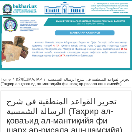
Home
/
ҚЎЛЁЗМАЛАР
/
تحرير القواعد المنطقية فى شرح الرسالة الشمسية
(Таҳрир ал-қоваъид ал-мантиқийя фи шарҳ ар-рисала аш-шамсийя)
تحرير القواعد المنطقية فى شرح
الرسالة الشمسية (Таҳрир ал-
қоваъид ал-мантиқийя фи
шарҳ ар-рисала аш-шамсийя)