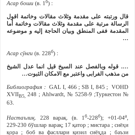
б
Асар боши
(в. 1
) :
قال ورتبته على مقدمة وثلاث مقالات وخاتمة اقول
الرسالة مرتبة على مقدمة وثلاث مقالات وخاتمة أما
المقدمة ففى المنطق وبيان الحاجة إليه و موضوعه
…
б
Ас
ар сўнги
(в. 228
) :
…. قوله وبالفصل عند السيخ قيل انما عدل الشيخ
من مذهب الفرابى واعتبر مع الامكان الثبوت…
Библиография :
GAL I, 466 ; SB I, 845 ; VOHD
XVII
248 ; Ahlwardt, № 5258-9 ;Туркестон №
B5
,
63.
б
б
а
Настаълиқ.
228 варақ. (в. 1
-228
); +01-04
,
229-230 бўшлар варақ; 17 қатор ; мистара ; сиёҳи
қора ; боб ва фасллари қизил сиёҳда ; баъзи