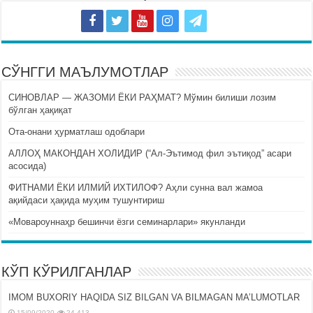
СЎНГГИ МАЪЛУМОТЛАР
СИНОВЛАР — ЖАЗОМИ ЁКИ РАҲМАТ? Мўмин билиши лозим
бўлган ҳақиқат
Ота-онани ҳурматлаш одоблари
АЛЛОҲ МАКОНДАН ХОЛИДИР (“Ал-Эътимод фил эътиқод” асари
асосида)
ФИТНАМИ ЁКИ ИЛМИЙ ИХТИЛОФ? Аҳли сунна вал жамоа
ақийдаси ҳақида муҳим тушунтириш
«Мовароуннаҳр бешинчи ёзги семинарлари» якунланди
КЎП КЎРИЛГАНЛАР
IMOM BUXORIY HAQIDA SIZ BILGAN VA BILMAGAN MA’LUMOTLAR
15/09/2020
24,413