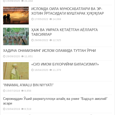
15/09/2020
24,434
ИСЛОМДА ОИЛА МУНОСАБАТЛАРИ ВА ЭР-
ХОТИН ЎРТАСИДАГИ МУШТАРАК ҲУҚУҚЛАР
17/05/2022
14,069
ҲАЖ ВА УМРАГА КЕТАЁТГАН АЁЛЛАРГА
ТАВСИЯЛАР
29/06/2022
12,525
ХАДИЧА ОНАМИЗНИНГ ИСЛОМ ОЛАМИДА ТУТГАН ЎРНИ
29/09/2020
11,651
«СИЗ ИМОМ БУХОРИЙНИ БИЛАСИЗМИ?»
16/04/2020
11,379
“INNAMAL A’MALU BIN NIYYATI”
15/07/2019
9,656
Сирожиддин Ўший раҳматуллоҳи алайҳ ва унинг “Бадъул амолий”
асари
23/04/2019
8,519