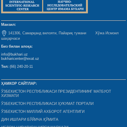
Манзил:
141306, Самарқанд вилояти, Пайариқ тумани Хўжа Исмоил
шаҳарчаси
Биз билан алоқа:
info@bukhari.uz
bukharicenter@exat.uz
Тел:
(66) 240-20-11
ҲАМКОР САЙТЛАР:
ЎЗБЕКИСТОН РЕСПУБЛИКАСИ ПРЕЗИДЕНТИНИНГ МАТБУОТ
ХИЗМАТИ
ЎЗБЕКИСТОН РЕСПУБЛИКАСИ ҲУКУМАТ ПОРТАЛИ
ЎЗБЕКИСТОН МИЛЛИЙ АХБОРОТ АГЕНТЛИГИ
ДИН ИШЛАРИ БЎЙИЧА ҚЎМИТА