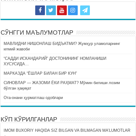
СЎНГГИ МАЪЛУМОТЛАР
МАВЛИДНИ НИШОНЛАШ БИДЪАТМИ? Жумҳур уламоларнинг
илмий жавоби
“САДДИ ИСКАНДАРИЙ” ДОСТОНИНИНГ НОМЛАНИШИ
ХУСУСИДА…
МАРКАЗДА “ЁШЛАР БИЛАН БИР КУН”
СИНОВЛАР — ЖАЗОМИ ЁКИ РАҲМАТ? Мўмин билиши лозим
бўлган ҳақиқат
Ота-онани ҳурматлаш одоблари
КЎП КЎРИЛГАНЛАР
IMOM BUXORIY HAQIDA SIZ BILGAN VA BILMAGAN MA’LUMOTLAR