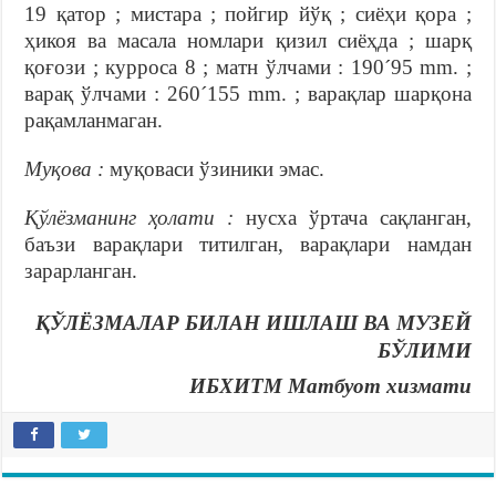
19 қатор ; мистара ; пойгир йўқ ; сиёҳи қора ;
ҳикоя ва масала номлари қизил сиёҳда ; шарқ
қоғози ; курроса 8 ; матн ўлчами : 190´95 mm. ;
варақ ўлчами : 260´155 mm. ; варақлар шарқона
рақамланмаган.
Муқова :
муқоваси ўзиники эмас.
Қўлёзманинг ҳолати :
нусха ўртача сақланган,
баъзи варақлари титилган, варақлари намдан
зарарланган.
ҚЎЛЁЗМАЛАР БИЛАН ИШЛАШ ВА МУЗЕЙ
БЎЛИМИ
ИБХИТМ Матбуот хизмати