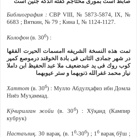
صابط است بمورى محتاجم كفته اندكه جنين است
Библиография :
СВР VIII, № 5873-5874, IX, №
6683 ; Вяткин, № 79 ; Кина I, № 1124-1127.
б
Колофон
(в. 30
) :
تمت هذه النسخة الشريفه اامسمات الحيرت الفقها
در شهر جمادى الثانى فى بادة الخوقند درموصع كمپر
كوب روك فى يد عبدضعيف ملا عبد الحفيظ ابن داملا
نياز محمد غفرالله ذنوبهما و ستر عيوبهما
б
Хаттот
(в. 30
) : Мулло Абдулҳафиз ибн Домла
Ниёз Муҳаммад.
б
Кўчирилган жойи
(в. 30
) : Хўқанд (Кампир
кубрук)
б
б
б
Настаълиқ.
30 варақ. (в. 1
-30
) ; 1
варақ бўш ;