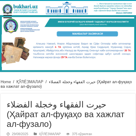
Home
/
ҚЎЛЁЗМАЛАР
/
حيرت الفقهاء وخجلة الفضلاء (Ҳайрат ал-фуқаҳо
ва хажлат ал-фузало)
حيرت الفقهاء وخجلة الفضلاء
(Ҳайрат ал-фуқаҳо ва хажлат
ал-фузало)
29/08/2025
ҚЎЛЁЗМАЛАР
375 кўрилган