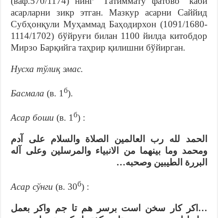
(ваф.570/1174) нинг “Татиммату фатово” каби
асарларни зикр этган. Мазкур асарни Саййид
Субҳонқули Муҳаммад Баҳодирхон (1091/1680-
1114/1702) бўйруғи билан 1100 йилда китобдор
Мирзо Барқийга таҳрир қилишни бўйирган.
Нусха тўлиқ эмас.
б
Басмала
(в. 1
).
б
Асар боши
(в. 1
) :
الحمد لله رب العالمين الصلاة والسلام على آدم
ومحمد وما بينهما من الانبياء والمرسلين وعلى آله
البررة الطيبين وصحبه…
б
Асар сўнги
(в. 30
) :
…اکر کار سخن است برسر هم تا جم واكر بعمل