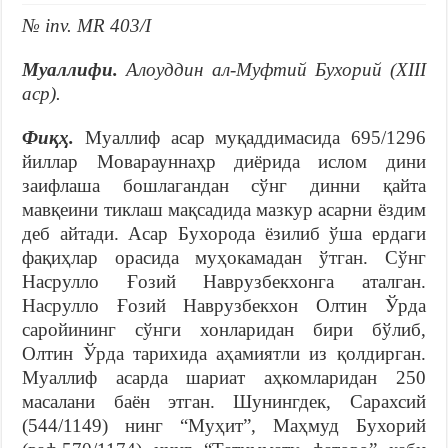
№ inv. MR 403/I
Муаллифи.
Алоуддин ал-Муфтий Бухорий (XIII
аср).
Фиқҳ.
Муаллиф асар муқаддимасида 695/1296
йиллар Моварауннаҳр диёрида ислом дини
заифлаша бошлагандан сўнг динни қайта
мавқеини тиклаш мақсадида мазкур асарни ёздим
деб айтади. Асар Бухорода ёзилиб ўша ердаги
фақиҳлар орасида муҳокамадан ўтган. Сўнг
Насрулло Ғозий Наврузбекхонга аталган.
Насрулло Ғозий Наврузбекхон Олтин Ўрда
саройининг сўнги хонларидан бири бўлиб,
Олтин Ўрда тарихида аҳамиятли из қолдирган.
Муаллиф асарда шариат аҳкомларидан 250
масалани баён этган. Шунингдек, Сарахсий
(544/1149) нинг “Муҳит”, Маҳмуд Бухорий