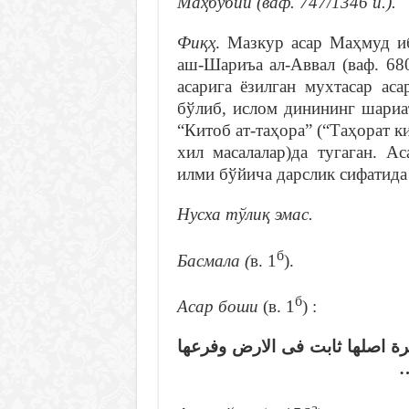
Маҳбубий (ваф. 747/1346 й.).
Фиқҳ
. Мазкур асар Маҳмуд и
аш-Шариъа ал-Аввал (ваф. 68
асарига ёзилган мухтасар ас
бўлиб, ислом динининг шариа
“Китоб ат-таҳора” (“Таҳорат 
хил масалалар)да тугаган. А
илми бўйича дарслик сифатида
Нусха тўлиқ эмас.
б
Басмала (
в. 1
).
б
Асар боши
(в. 1
) :
جرة اصلها ثابت فى الارض وفرعها
د
а