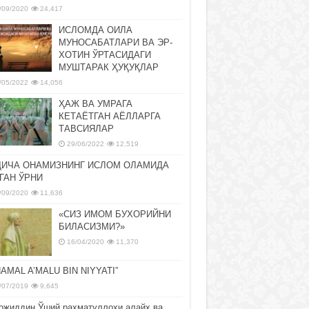
/09/2020
24,417
ИСЛОМДА ОИЛА
МУНОСАБАТЛАРИ ВА ЭР-
ХОТИН ЎРТАСИДАГИ
МУШТАРАК ҲУҚУҚЛАР
/05/2022
14,056
ҲАЖ ВА УМРАГА
КЕТАЁТГАН АЁЛЛАРГА
ТАВСИЯЛАР
29/06/2022
12,519
ДИЧА ОНАМИЗНИНГ ИСЛОМ ОЛАМИДА
ГАН ЎРНИ
/09/2020
11,636
«СИЗ ИМОМ БУХОРИЙНИ
БИЛАСИЗМИ?»
16/04/2020
11,370
NAMAL A’MALU BIN NIYYATI”
/07/2019
9,645
ожиддин Ўший раҳматуллоҳи алайҳ ва