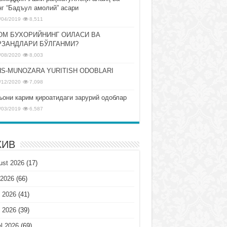
нг “Бадъул амолий” асари
/04/2019
8,511
ОМ БУХОРИЙНИНГ ОИЛАСИ ВА
РЗАНДЛАРИ БЎЛГАНМИ?
/08/2020
8,003
S-MUNOZARA YURITISH ODOBLARI
/12/2020
7,098
ъони карим қироатидаги зарурий одоблар
/03/2019
6,587
ХИВ
ust 2026
(17)
 2026
(66)
 2026
(41)
 2026
(39)
l 2026
(69)