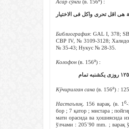
Асар сўнги
(в. 156
) :
… ى اقل تحرى واكل فى الاختيار
Библиография
: GAL I, 378; SB
СВР IV, № 3109-3128; Халидо
№ 35-43; Нукус № 28-35.
а
Колофон
(в. 156
) :
а
Кўчирилган сана
(в. 156
)
:
125
б
Настаълиқ
. 156 варақ. (в. 1
бор ; 7 қатор ; мистара ; пойг
матн орасида ва ҳошиясида из
ўлчами : 205´90 mm. ; варақ 