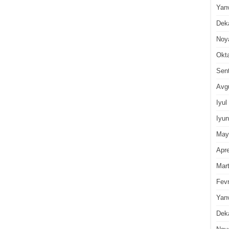
Yan
Dek
Noy
Okt
Sen
Avg
Iyul
Iyun
May
Apre
Mar
Fevr
Yan
Dek