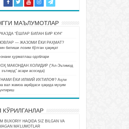
НГГИ МАЪЛУМОТЛАР
КАЗДА “ЁШЛАР БИЛАН БИР КУН”
НОВЛАР — ЖАЗОМИ ЁКИ РАҲМАТ?
ин билиши лозим бўлган ҳақиқат
-онани ҳурматлаш одоблари
ОҲ МАКОНДАН ХОЛИДИР (“Ал-Эътимод
 эътиқод” асари асосида)
НАМИ ЁКИ ИЛМИЙ ИХТИЛОФ? Аҳли
на вал жамоа ақийдаси ҳақида муҳим
унтириш
П КЎРИЛГАНЛАР
M BUXORIY HAQIDA SIZ BILGAN VA
MAGAN MA’LUMOTLAR