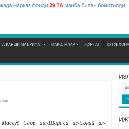
ГА ҚАРШИ МАЪРИФАТ
МАҚОЛАЛАР
ЖУРНАЛ
КУТУБХОН
ИЗ
илган
ИЖ
н Масъуд Садр аш-Шариъа ас-Соний ал-