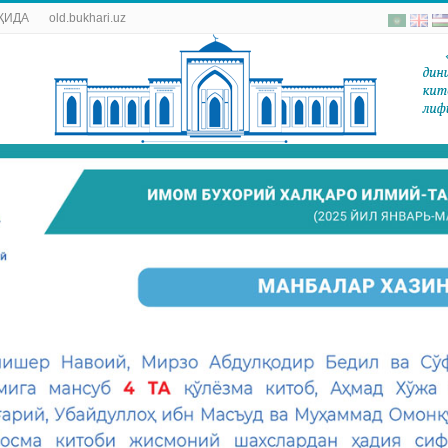
ҚИДА
old.bukhari.uz