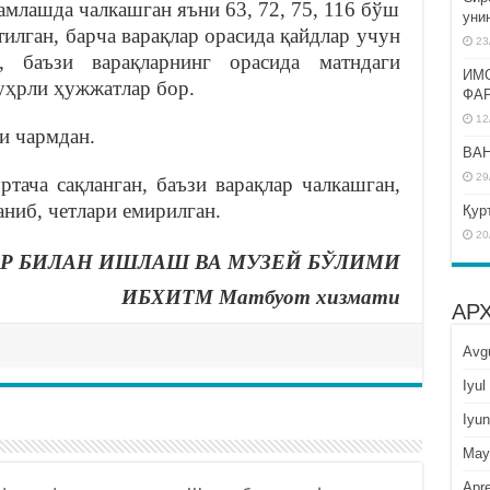
амлашда чалкашган яъни 63, 72, 75, 116 бўш
уни
тилган, барча варақлар орасида қайдлар учун
23
, баъзи варақларнинг орасида матндаги
ИМ
муҳрли ҳужжатлар бор.
ФА
12
и чармдан.
BAH
29
ртача сақланган, баъзи варақлар чалкашган,
аниб, четлари емирилган.
Қур
20
Р БИЛАН ИШЛАШ ВА МУЗЕЙ БЎЛИМИ
ИБХИТМ Матбуот хизмати
АР
Avg
Iyul
Iyun
May
Apre