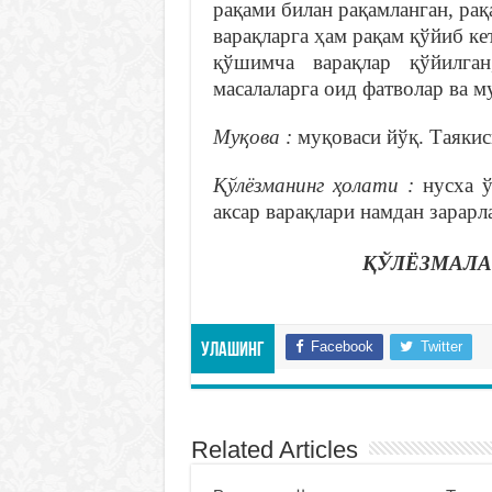
рақами билан рақамланган, рақ
варақларга ҳам рақам қўйиб ке
қўшимча варақлар қўйилган
масалаларга оид фатволар ва 
Муқова :
муқоваси йўқ. Таякис
Қўлёзманинг ҳолати :
нусха ў
аксар варақлари намдан зарарл
ҚЎЛЁЗМАЛА
Facebook
Twitter
Улашинг
Related Articles