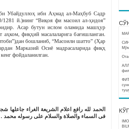
бн Убайдуллоҳ ибн Аҳмад ал-Маҳбуб Садр
0/1281 й.)нинг “Виқоя фи масоил ал-ҳидоя”
СЎ
аридир. Асар бутун ислом оламида машҳур
т аҳком, фиқҳий масалаларига бағишланган.
МАР
китоби”)дан бошланиб, “Масоили шатто” (Ҳар
СИ
сардан Марказий Осиё мадрасаларида фиқҳ
Мўм
 кенг фойдаланилган.
Ота
АЛЛ
фил
ФИТ
сун
туш
الحمد لله رافع اعلام الشريعة الغراء جاعلها ش
КЎ
فى السماء والصلاة والسلام على رسوله محم …
IMO
BIL