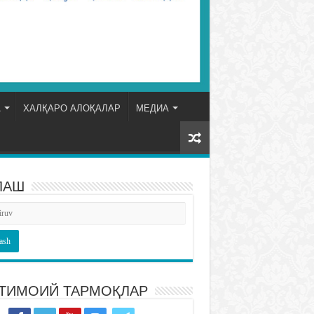
А
ХАЛҚАРО АЛОҚАЛАР
МЕДИА
ЛАШ
ТИМОИЙ ТАРМОҚЛАР