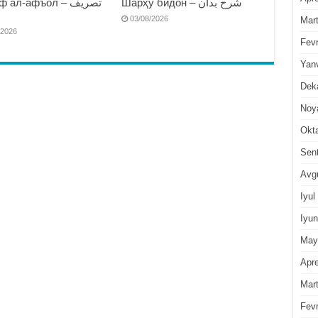
Шарҳу бидон – شرح بدان
 ал-афъол – تصريف
ا
03/08/2026
Mar
/2026
Fevr
Yan
Dek
Noy
Okt
Sen
Avg
Iyul
Iyun
May
Apre
Mar
Fevr