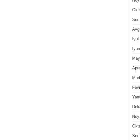
Noy
Okt
Sen
Avg
Iyul
Iyun
May
Apre
Mar
Fevr
Yan
Dek
Noy
Okt
Sen