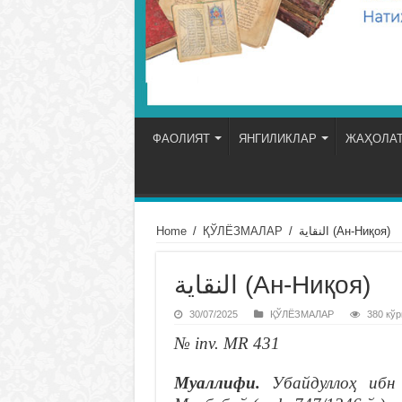
ФАОЛИЯТ
ЯНГИЛИКЛАР
ЖАҲОЛАТ
Home
/
ҚЎЛЁЗМАЛАР
/
النقاية (Ан-Ниқоя)
النقاية (Ан-Ниқоя)
30/07/2025
ҚЎЛЁЗМАЛАР
380 кўр
№ inv. MR 431
Муаллифи.
Убайдуллоҳ иб