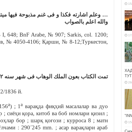
15
وعلم اشارته فكذا و فى غنم مذبوحة فيها ميتة ه
والله اعلم بالصواب
 I, 648; BnF Arabe, № 907; Sarkis, col. 1200;
17
в, № 4050-4106; Қарши, № 8-12;Туркестон,
ХА
تمت الكتاب بعون الملك الوهاب فى شهر سنه ١٢٥٢ روزى يكشنبه تمام
ТУТ
29
2/1836 й.
а
а
-156
) ; 1
варақда фиқҳий масалалар ва дуо
ир ; сиёҳи қора, китоб ва боб номлари қизил ;
“IN
оҳлар бор ; шарқ қоғози ; курроса 8 ; матн
15
ўлчами : 290´245 mm. ; асар варақлари араб
Сир