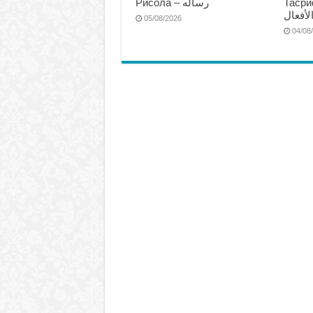
Тасриф
Рисола – رساله
لأفعال
05/08/2026
04/08