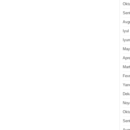
Okt
Sen
Avg
Iyul
Iyun
May
Apre
Mar
Fevr
Yan
Dek
Noy
Okt
Sen
Avg