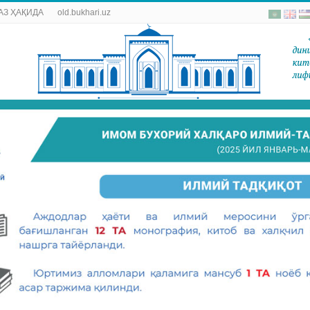
АЗ ҲАҚИДА
old.bukhari.uz