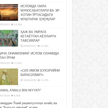
ИСЛОМДА ОИЛА
МУНОСАБАТЛАРИ ВА ЭР-
ХОТИН ЎРТАСИДАГИ
МУШТАРАК ҲУҚУҚЛАР
/05/2022
14,069
ҲАЖ ВА УМРАГА
КЕТАЁТГАН АЁЛЛАРГА
ТАВСИЯЛАР
29/06/2022
12,525
ДИЧА ОНАМИЗНИНГ ИСЛОМ ОЛАМИДА
ГАН ЎРНИ
/09/2020
11,651
«СИЗ ИМОМ БУХОРИЙНИ
БИЛАСИЗМИ?»
16/04/2020
11,379
NAMAL A’MALU BIN NIYYATI”
/07/2019
9,656
ожиддин Ўший раҳматуллоҳи алайҳ ва
нг “Бадъул амолий” асари