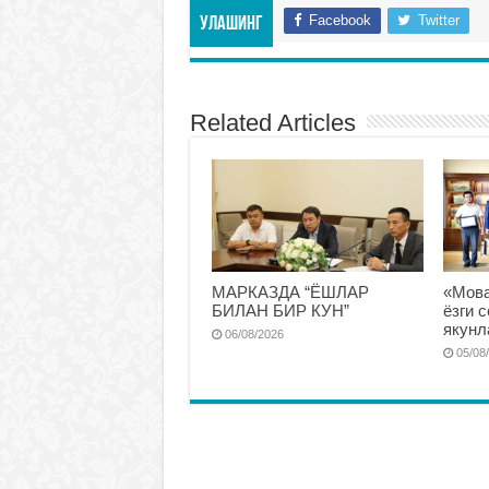
Facebook
Twitter
Улашинг
Related Articles
МАРКАЗДА “ЁШЛАР
«Мова
БИЛАН БИР КУН”
ёзги 
якунл
06/08/2026
05/08