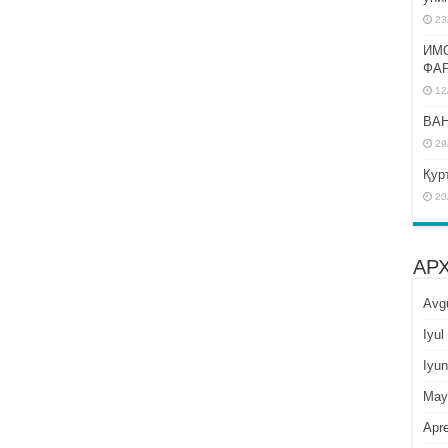
23
ИМ
ФА
12
BAH
29
Қур
20
АР
Avg
Iyul
Iyun
May
Apre