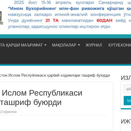
ГА ҚАРШИ МАЪРИФАТ
МАҚОЛАЛАР
ЖУРНАЛ
КУТУБХОН
стон Ислом Республикаси ҳарбий ходимлари ташриф буюрди
ИЗ
 Ислом Республикаси
 ташриф буюрди
13 кўрилган
ИЖ