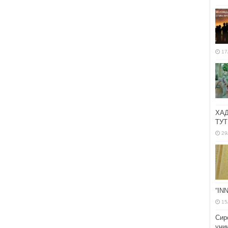
17
ХА
ТУТ
29
“IN
15
Сир
уни