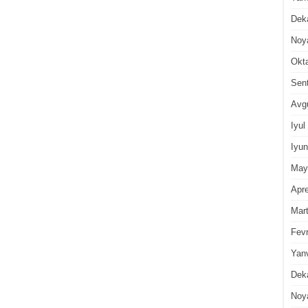
Dek
Noy
Okt
Sen
Avg
Iyul
Iyun
May
Apre
Mar
Fevr
Yan
Dek
Noy