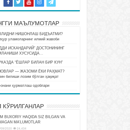
НГГИ МАЪЛУМОТЛАР
ВЛИДНИ НИШОНЛАШ БИДЪАТМИ?
ҳур уламоларнинг илмий жавоби
ДДИ ИСКАНДАРИЙ” ДОСТОНИНИНГ
МЛАНИШИ ХУСУСИДА…
КАЗДА “ЁШЛАР БИЛАН БИР КУН”
НОВЛАР — ЖАЗОМИ ЁКИ РАҲМАТ?
ин билиши лозим бўлган ҳақиқат
-онани ҳурматлаш одоблари
П КЎРИЛГАНЛАР
M BUXORIY HAQIDA SIZ BILGAN VA
MAGAN MA’LUMOTLAR
/09/2020
24,434