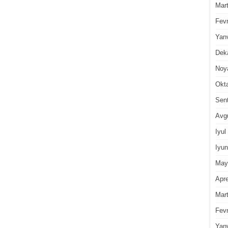
Mar
Fevr
Yan
Dek
Noy
Okt
Sen
Avg
Iyul
Iyun
May
Apre
Mar
Fevr
Yan