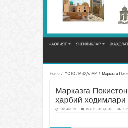
ФАОЛИЯТ
ЯНГИЛИКЛАР
ЖАҲОЛАТ
Home
/
ФОТО ЛАВҲАЛАР
/
Марказга Поки
Марказга Покистон
ҳарбий ходимлари
18/04/2019
ФОТО ЛАВҲАЛАР
1,2