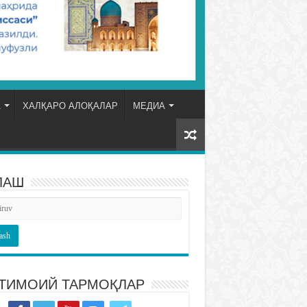
А
ХАЛҚАРО АЛОҚАЛАР
МЕДИА
ЛАШ
ТИМОИЙ ТАРМОҚЛАР