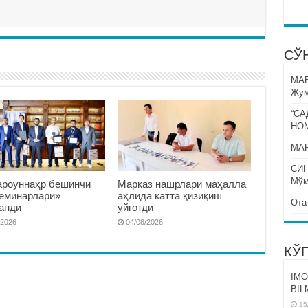
СЎ
МА
Жум
“СА
НО
МАР
СИ
Мўм
роуннаҳр бешинчи
Марказ нашрлари маҳалла
семинарлари»
аҳлида катта қизиқиш
Ота
анди
уйғотди
/2026
04/08/2026
КЎ
IMO
BIL
15