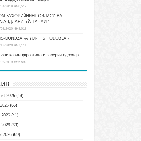
/04/2019
8,519
ОМ БУХОРИЙНИНГ ОИЛАСИ ВА
РЗАНДЛАРИ БЎЛГАНМИ?
/08/2020
8,013
S-MUNOZARA YURITISH ODOBLARI
/12/2020
7,111
ъони карим қироатидаги зарурий одоблар
/03/2019
6,592
ХИВ
ust 2026
(19)
 2026
(66)
 2026
(41)
 2026
(39)
l 2026
(69)