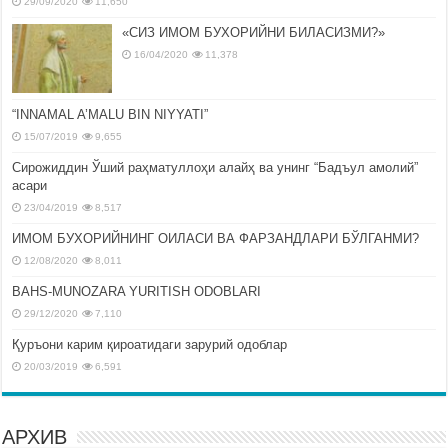
29/09/2020
11,650
«СИЗ ИМОМ БУХОРИЙНИ БИЛАСИЗМИ?»
16/04/2020
11,378
“INNAMAL A’MALU BIN NIYYATI”
15/07/2019
9,655
Сирожиддин Ўший раҳматуллоҳи алайҳ ва унинг “Бадъул амолий”
асари
23/04/2019
8,517
ИМОМ БУХОРИЙНИНГ ОИЛАСИ ВА ФАРЗАНДЛАРИ БЎЛГАНМИ?
12/08/2020
8,011
BAHS-MUNOZARA YURITISH ODOBLARI
29/12/2020
7,110
Қуръони карим қироатидаги зарурий одоблар
20/03/2019
6,591
АРХИВ