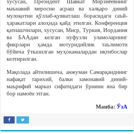
хусусан, Президент Шавкат Мирзиёевнинг
маънавий меросни асраш ва халқаро диний
мулоқотни қўллаб-қувватлаш борасидаги саъй-
ҳаракатлари алоҳида қайд этилган. Конференция
қатнашчилари, хусусан, Миср, Туркия, Иордания
ва БААдан келган нуфузли уламоларнинг
фикрлари ҳамда мотуридийлик таълимоти
бўйича ўтказилган муҳокамалардан иқтибослар
келтирилган.
Мақолада айтилишича, анжуман Самарқанднинг
нафaқат тарихий, балки замонавий диний-
маърифий марказ сифатидаги ўрнини яна бир
бор намоён этган.
Манба:
ЎзА