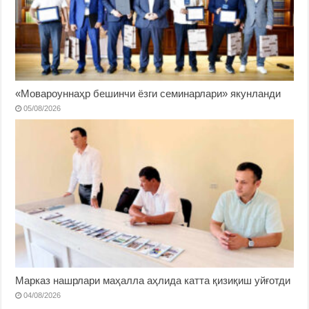
«Мовароуннаҳр бешинчи ёзги семинарлари» якунланди
05/08/2026
Марказ нашрлари маҳалла аҳлида катта қизиқиш уйғотди
04/08/2026