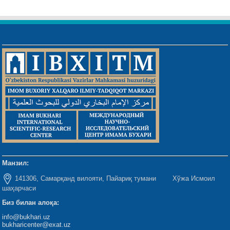
Манзил:
141306, Самарқанд вилояти, Пайариқ тумани Хўжа Исмоил
шаҳарчаси
Биз билан алоқа:
info@bukhari.uz
bukharicenter@exat.uz