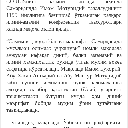
COREISнинг расмий сайтида яқинда
Самарқандда Имом Мотуридий таваллудининг
1155 йиллигига бағишлаб ўтказилган халқаро
илмий-амалий конференция таассуротлари
ҳақида мақола эълон қилди.
“Самимият, муҳаббат ва маърифат: Самарқандда
мусулмон олимлар учрашуви” номли мақолада
анжуман нафақат диний, балки маънавий ва
илмий ҳамжиҳатлик руҳида ўтган муҳим воқеа
сифатида кўрсатилади. Мақолада Имом Бухорий,
Абу Ҳасан Ашъарий ва Абу Мансур Мотуридий
каби сунний исломнинг буюк алломаларига
алоҳида эътибор қаратилган бўлиб, уларнинг
таълимотлари бугунги кунда ҳам диний
маърифат бобида муҳим ўрин тутаётгани
таъкидланади.
Шунингдек, мақолада Ўзбекистон раҳбарияти,