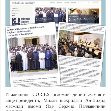
Италиянинг CORIES исломий диний жамияти
вице-президенти, Милан шаҳридаги Ал-Воҳид
масжиди имоми Яҳё Сержио Паллавичини