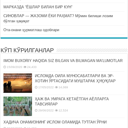
МАРКАЗДА “ЁШЛАР БИЛАН БИР КУН”
СИНОВЛАР — ЖАЗОМИ ЁКИ РАҲМАТ? Мўмин билиши лозим
бўлган ҳақиқат
Ота-онани ҳурматлаш одоблари
КЎП КЎРИЛГАНЛАР
IMOM BUXORIY HAQIDA SIZ BILGAN VA BILMAGAN MA’LUMOTLAR
15/09/2020
24,433
ИСЛОМДА ОИЛА МУНОСАБАТЛАРИ ВА ЭР-
ХОТИН ЎРТАСИДАГИ МУШТАРАК ҲУҚУҚЛАР
17/05/2022
14,069
ҲАЖ ВА УМРАГА КЕТАЁТГАН АЁЛЛАРГА
ТАВСИЯЛАР
29/06/2022
12,524
ХАДИЧА ОНАМИЗНИНГ ИСЛОМ ОЛАМИДА ТУТГАН ЎРНИ