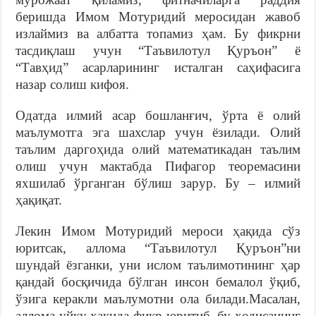
беришда Имом Мотуридий меросидан жавоб
излаймиз ва албатта топамиз ҳам. Бу фикрни
тасдиқлаш учун “Таъвилотул Қуръон” ё
“Тавҳид” асарларининг исталган саҳифасига
назар солиш кифоя.
Одатда илмий асар бошланғич, ўрта ё олий
маълумотга эга шахслар учун ёзилади. Олий
таълим даргоҳида олий математикадан таълим
олиш учун мактабда Пифагор теоремасини
яхшилаб ўрганган бўлиш зарур. Бу – илмий
ҳақиқат.
Лекин Имом Мотуридий мероси ҳақида сўз
юритсак, аллома “Таъвилотул Қуръон”ни
шундай ёзганки, уни ислом таълимотининг ҳар
қандай босқичида бўлган инсон бемалол ўқиб,
ўзига керакли маълумотни ола билади.Масалан,
аллома уйқу ҳақида фикр юритиб, бу ҳодисанинг