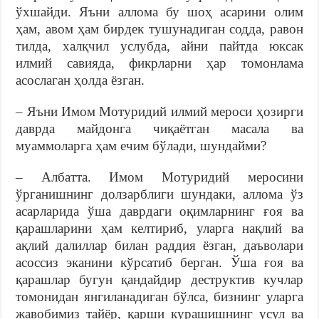
ўхшайди. Яъни аллома бу шоҳ асарини олим
ҳам, авом ҳам бирдек тушунадиган содда, равон
тилда, халқчил услубда, айни пайтда юксак
илмий савияда, фикрларни ҳар томонлама
асослаган ҳолда ёзган.
– Яъни Имом Мотуридий илмий мероси ҳозирги
даврда майдонга чиқаётган масала ва
муаммоларга ҳам ечим бўлади, шундайми?
– Албатта. Имом Мотуридий меросини
ўрганишнинг долзарблиги шундаки, аллома ўз
асарларида ўша даврдаги оқимларнинг ғоя ва
қарашларини ҳам келтириб, уларга нақлий ва
ақлий далиллар билан раддия ёзган, даъволари
асоссиз эканини кўрсатиб берган. Ўша ғоя ва
қарашлар бугун қандайдир деструктив кучлар
томонидан янгиланадиган бўлса, бизнинг уларга
жавобимиз тайёр, қарши курашишнинг усул ва