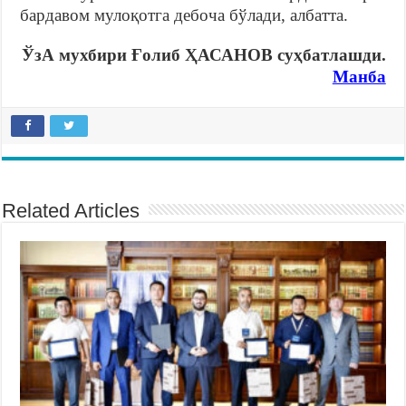
бардавом мулоқотга дебоча бўлади, албатта.
ЎзА мухбири Ғолиб ҲАСАНОВ суҳбатлашди.
Манба
Related Articles