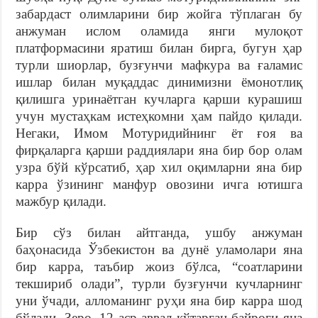
забардаст олимларини бир жойга тўплаган бу
анжуман ислом оламида янги мулоқот
платформасини яратиш билан бирга, бугун ҳар
турли шиорлар, бузғунчи мафкура ва ғаламис
ишлар билан муқаддас динимизни ёмонотлиқ
қилишга уринаётган кучларга қарши курашиш
учун мустаҳкам истеҳкомни ҳам пайдо қилади.
Негаки, Имом Мотуридийнинг ёт ғоя ва
фирқаларга қарши раддиялари яна бир бор олам
узра бўй кўрсатиб, ҳар хил оқимларни яна бир
карра ўзининг манфур овозини ичга ютишга
мажбур қилади.
Бир сўз билан айтганда, ушбу анжуман
баҳонасида Ўзбекистон ва дунё уламолари яна
бир карра, таъбир жоиз бўлса, “соатларини
текшириб олади”, турли бузғунчи кучларнинг
уни ўчади, алломанинг руҳи яна бир карра шод
бўлади. Зеро, 12 аср аввал кўтарган байроғи яна