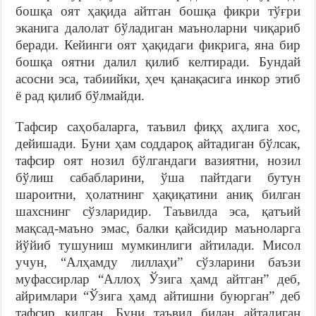
бошқа оят ҳақида айтган бошқа фикри тўғри
эканига далолат бўладиган маъноларни чиқариб
беради. Кейинги оят ҳақидаги фикрига, яна бир
бошқа оятни далил қилиб келтиради. Бундай
асосни эса, табиийки, ҳеч қанақасига инкор этиб
ё рад қилиб бўлмайди.
Тафсир саҳобаларга, таъвил фиқҳ аҳлига хос,
дейишади. Буни ҳам соддароқ айтадиган бўлсак,
тафсир оят нозил бўлгандаги вазиятни, нозил
бўлиш сабабларини, ўша пайтдаги бутун
шароитни, ҳолатнинг ҳақиқатини аниқ билган
шахснинг сўзларидир. Таъвилда эса, қатъий
мақсад-маъно эмас, балки қайсидир маъноларга
йўйиб тушуниш мумкинлиги айтилади. Мисол
учун, “Алҳамду лиллаҳи” сўзларини баъзи
муфассирлар “Аллоҳ Ўзига ҳамд айтган” деб,
айримлари “Ўзига ҳамд айтишни буюрган” деб
тафсир қилган. Буни таъвил билан айтадиган