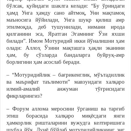
бўлсак, қуйидаги шаклга келади: “Бу ўриндаги
ҳамд Унга ҳамду сано айтмоқ, Уни мақтамоқ
маъносига йўйилади, Унга шукр қилиш амр
этилмоқда, деб тушунилади, нимани ирода
қилганини эса, Яратган Эгамнинг Ўзи яхши
билади”. Имом Мотуридий икки йўналишни ҳам
олади: Аллоҳ Ўзини мақташга ҳақли эканини
ҳам, бу сўзларда бандаларга буйруқ-амр
борлигини ҳам асослаб беради.
– “Мотуридийлик – бағрикенглик, мўътадиллик
ва маърифат таълимоти” мавзуидаги халқаро
илмий-амалий анжуман тўғрисидаги
фикрларингиз?
– Форум аллома меросини ўрганиш ва тарғиб
этиш борасида халқаро миқёсдаги янги
ҳамкорлик ришталарини вужудга келтиришига
шубҳа йўқ. Дунё бўйлаб мотуридийликнинг энг