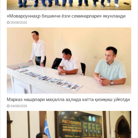
«Мовароуннаҳр бешинчи ёзги семинарлари» якунланди
05/08/2026
Марказ нашрлари маҳалла аҳлида катта қизиқиш уйғотди
04/08/2026