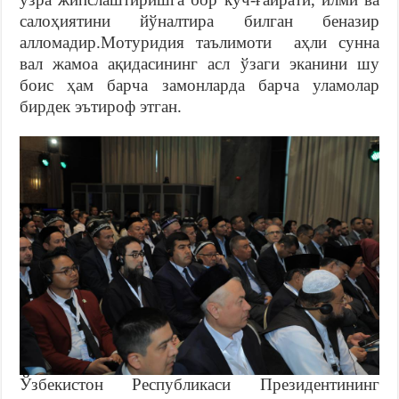
салоҳиятини йўналтира билган беназир
алломадир.Мотуридия таълимоти аҳли сунна
вал жамоа ақидасининг асл ўзаги эканини шу
боис ҳам барча замонларда барча уламолар
бирдек эътироф этган.
Ўзбекистон Республикаси Президентининг