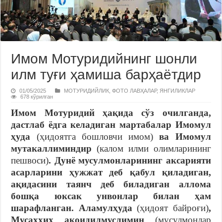
Имом Мотуридийнинг шонли
илм туғи ҳамиша барҳаётдир
01/05/2025
МОТУРИДИЙЛИК
,
ФОТО ЛАВҲАЛАР
,
ЯНГИЛИКЛАР
678 кўрилган
Имом Мотуридий ҳақида сўз очилганда,
дастлаб ёдга келадиган мартабалар Имомул
ҳуда
(ҳидоятга бошловчи имом)
ва Имомул
мутакаллиминдир
(калом илми олимларининг
пешвоси)
. Дунё мусулмонларининг аксарияти
асарларини ҳужжат деб қабул қиладиган,
ақидасини таянч деб биладиган аллома
бошқа юксак унвонлар билан ҳам
шарафланган. Аламулҳуда
(ҳидоят байроғи)
,
Мусаҳҳиҳ ақоидилмуслимин
(мусулмонлар