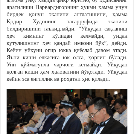
яратилиши Парвардигорнинг ҳукми ҳамма учун
бирдек қонун эканини англатишини, ҳамма
Қодир Худонинг тасарруфида эканини
билдиришини таъкидлайди. “Уйқудан сақланиш
ҳеч кимнинг қўлидан келмайди, ундан
қутулишнинг ҳеч қандай имкони йўқ”, дейди.
Кейин уйқуни оғир юкка қиёслаб давом этади.
Яъни киши елкасига юк олса, ҳорғин бўлади.
Уни қўймагунча чарчоғи кетмайди. Уйқудан
қолган киши ҳам ҳаловатини йўқотади. Уйқудан
кейин эса енгиллик ва роҳатни ҳис қилади.