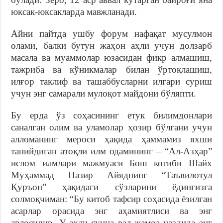
юксак-юксакларда мавжланади.
Айни пайтда ушбу форум нафақат мусулмон
олами, балки бутун жаҳон аҳли учун долзарб
масала ва муаммолар юзасидан фикр алмашиш,
тажриба ва кўникмалар билан ўртоқлашиш,
илғор таклиф ва ташаббусларни илгари суриш
учун энг самарали мулоқот майдони бўляпти.
Бу ерда ўз соҳасининг етук билимдонлари
саналган олим ва уламолар ҳозир бўлгани учун
алломанинг мероси ҳақида ҳаммамиз яхши
танийдиган атоқли илм одамининг – “Ал-Азҳар”
ислом илмлари мажмуаси Бош котиби Шайх
Муҳаммад Назир Айяднинг “Таъвилотул
Қуръон” ҳақидаги сўзларини ёдингизга
солмоқчиман: “Бу китоб тафсир соҳасида ёзилган
асарлар орасида энг аҳамиятлиси ва энг
авлосидир. У аҳли сунна вал жамоа наздида энг