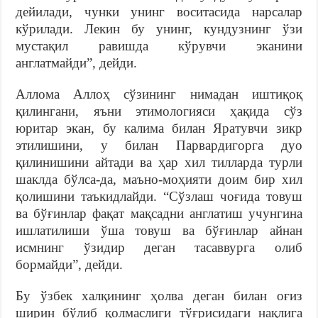
дейилади, чунки унинг воситасида нарсалар
кўрилади. Лекин бу унинг, кундузнинг ўзи
мустақил равишда кўрувчи эканини
англатмайди”, дейди.
Аллома Аллоҳ сўзининг нимадан иштиқоқ
қилингани, яъни этимологияси ҳақида сўз
юритар экан, бу калима билан Яратувчи зикр
этилишини, у билан Парвардигорга дуо
қилинишини айтади ва ҳар хил тилларда турли
шаклда бўлса-да, маъно-моҳияти доим бир хил
қолишини таъкидлайди. “Сўзлаш чоғида товуш
ва бўғинлар фақат мақсадни англатиш учунгина
ишлатилиши ўша товуш ва бўғинлар айнан
исмнинг ўзидир деган тасаввурга олиб
бормайди”, дейди.
Бу ўзбек халқининг ҳолва деган билан оғиз
ширин бўлиб қолмаслиги тўғрисидаги нақлига