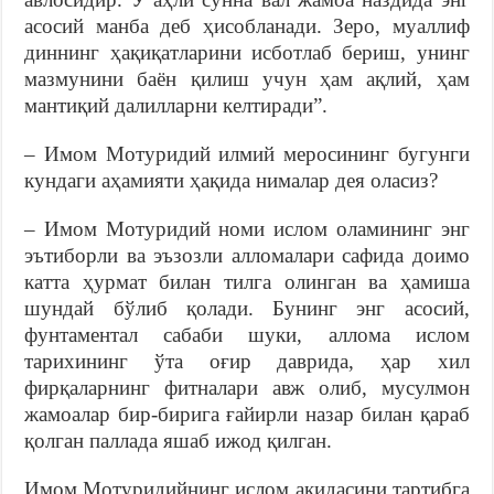
асосий манба деб ҳисобланади. Зеро, муаллиф
диннинг ҳақиқатларини исботлаб бериш, унинг
мазмунини баён қилиш учун ҳам ақлий, ҳам
мантиқий далилларни келтиради”.
– Имом Мотуридий илмий меросининг бугунги
кундаги аҳамияти ҳақида нималар дея оласиз?
– Имом Мотуридий номи ислом оламининг энг
эътиборли ва эъзозли алломалари сафида доимо
катта ҳурмат билан тилга олинган ва ҳамиша
шундай бўлиб қолади. Бунинг энг асосий,
фунтаментал сабаби шуки, аллома ислом
тарихининг ўта оғир даврида, ҳар хил
фирқаларнинг фитналари авж олиб, мусулмон
жамоалар бир-бирига ғайирли назар билан қараб
қолган паллада яшаб ижод қилган.
Имом Мотуридийнинг ислом ақидасини тартибга