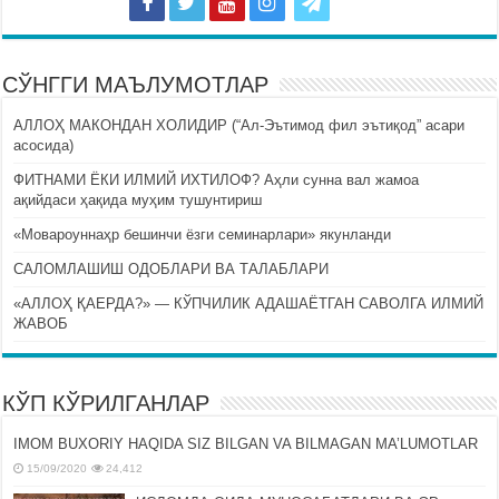
СЎНГГИ МАЪЛУМОТЛАР
АЛЛОҲ МАКОНДАН ХОЛИДИР (“Ал-Эътимод фил эътиқод” асари
асосида)
ФИТНАМИ ЁКИ ИЛМИЙ ИХТИЛОФ? Аҳли сунна вал жамоа
ақийдаси ҳақида муҳим тушунтириш
«Мовароуннаҳр бешинчи ёзги семинарлари» якунланди
САЛОМЛАШИШ ОДОБЛАРИ ВА ТАЛАБЛАРИ
«АЛЛОҲ ҚАЕРДА?» — КЎПЧИЛИК АДАШАЁТГАН САВОЛГА ИЛМИЙ
ЖАВОБ
КЎП КЎРИЛГАНЛАР
IMOM BUXORIY HAQIDA SIZ BILGAN VA BILMAGAN MA’LUMOTLAR
15/09/2020
24,412