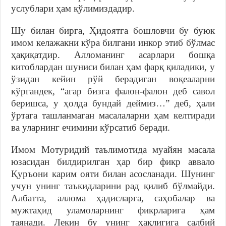
услублари ҳам қўлимиздадир.
Шу билан бирга, Ҳидоятга бошловчи бу буюк
имом келажакни кўра билгани инкор этиб бўлмас
ҳақиқатдир. Алломанинг асарлари бошқа
китоблардан шуниси билан ҳам фарқ қиладики, у
ўзидан кейин рўй берадиган воқеаларни
кўргандек, “агар бизга фалон-фалон деб савол
беришса, у ҳолда бундай деймиз…” деб, ҳали
ўртага ташланмаган масалаларни ҳам келтиради
ва уларнинг ечимини кўрсатиб беради.
Имом Мотуридий таълимотида муайян масала
юзасидан билдирилган ҳар бир фикр аввало
Қуръони карим ояти билан асосланади. Шунинг
учун унинг таъкидларини рад қилиб бўлмайди.
Албатта, аллома ҳадисларга, саҳобалар ва
мужтаҳид уламоларнинг фикрларига ҳам
таянади. Лекин бу унинг ҳақлигига салбий