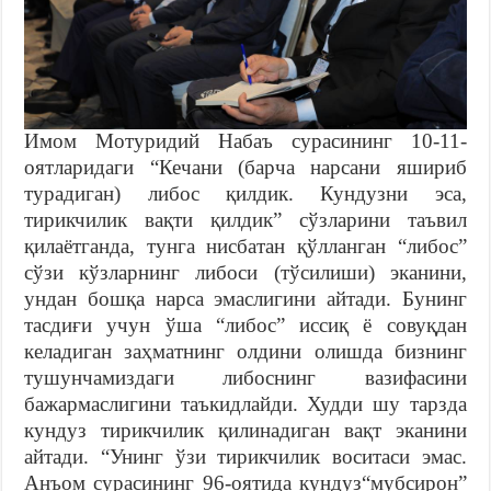
Имом Мотуридий Набаъ сурасининг 10-11-
оятларидаги “Кечани (барча нарсани яшириб
турадиган) либос қилдик. Кундузни эса,
тирикчилик вақти қилдик” сўзларини таъвил
қилаётганда, тунга нисбатан қўлланган “либос”
сўзи кўзларнинг либоси (тўсилиши) эканини,
ундан бошқа нарса эмаслигини айтади. Бунинг
тасдиғи учун ўша “либос” иссиқ ё совуқдан
келадиган заҳматнинг олдини олишда бизнинг
тушунчамиздаги либоснинг вазифасини
бажармаслигини таъкидлайди. Худди шу тарзда
кундуз тирикчилик қилинадиган вақт эканини
айтади. “Унинг ўзи тирикчилик воситаси эмас.
Анъом сурасининг 96-оятида кундуз“мубсирон”