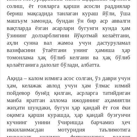
солиш, ёт ғояларга қарши асосли раддиялар
бериш мақсадида танлаган кураш йўли, ўша
машъум замонда, бундан ўн бир аср аввалги
вақтларда ёзган асарлари бугунги кунда ҳам
ўзининг долзарблигини йўқотмай келаётгани,
аҳли сунна вал жамоа учун дастуруламал
вазифасини ўтаётгани унинг ҳамиша ҳар
томонлама ҳақ бўлиб келгани ва ҳақ бўлиб
қолаётганига далолат бўлади, албатта.
Ақида – калом илмига асос солган, ўз даври учун
ҳам, келажак авлод учун ҳам ўлмас илмий
пойдевор бунёд қилган, асрларга татийдиган
манба яратган аллома ижодининг аҳамиятли
жиҳати шундаки, бугун ҳар қандай ёт ғоя ёки
оқимга қарши курашда, ҳар қандай бузғунчи
кучнинг унини ўчиришда барчамиз ҳеч
иккиланмасдан мотуридия таълимотига
мурожаат қиламиз, фитначиларга раддия