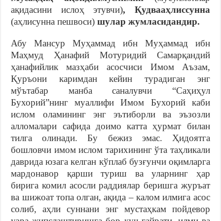
ақидасини ислоҳ этувчи)
, Қудвааҳлиссунна
(аҳлисунна пешвоси)
шулар жумласидандир.
Абу Мансур Муҳаммад ибн Муҳаммад ибн
Маҳмуд Ҳанафий Мотуридий Самарқандий
ҳанафийлик мазҳаби асосчиси Имом Аъзам,
Қуръони каримдан кейин турадиган энг
мўътабар манба саналувчи “Саҳиҳул
Бухорий”нинг муаллифи Имом Бухорий каби
ислом оламининг энг эътиборли ва эъзозли
алломалари сафида доимо катта ҳурмат билан
тилга олинади. Бу бежиз эмас. Ҳидоятга
бошловчи имом ислом тарихининг ўта таҳликали
даврида юзага келган кўплаб бузғунчи оқимларга
мардонавор қарши туриш ва уларнинг ҳар
бирига комил асосли раддиялар беришга журъат
ва шижоат топа олган, ақида – калом илмига асос
солиб, аҳли суннани энг мустаҳкам пойдевор
узра жипслаштиришга бор куч-ғайрати, илми ва