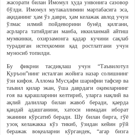
жасорати билан Имомул ҳуда унвонига сазовор
бўлди. Имомул мутакаллимин мартабасига эса,
ақиданинг ҳам ўз даври, ҳам келажак авлод учун
ўлмас илмий пойдеворини бунёд қилгани,
асрларга татийдиган манба, иккиланмай айтиш
мумкинки, охирзамонга қадар кучини сақлаб
турадиган истеҳкомни қад ростлатгани учун
муносиб топилди.
Бу фикрни тасдиқлаш учун “Таъвилотул
Қуръон”нинг исталган жойига назар солишнинг
ўзи кифоя. Аллома Мусҳафи шарифни тафсир ва
таъвил қилар экан, ўша даврдаги оқимларнинг
ғоя ва қарашларини келтириб, уларга нақлий ва
ақлий далиллар билан жавоб беради, қаерда
қандай адашганини, хатоси нимадан иборат
эканини кўрсатиб беради. Шу билан бирга, гўё
узоқ келажакка кўз тикиб, ўзидан кейин рўй
беражак воқеаларни кўргандек, “агар бизга