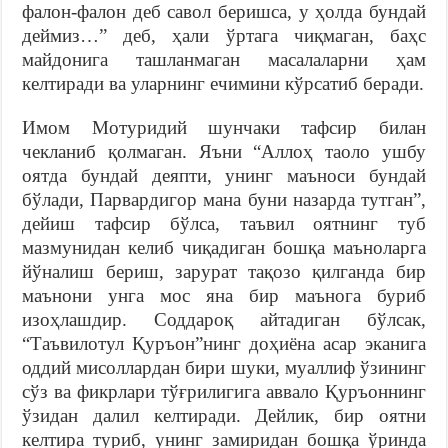
фалон-фалон деб савол беришса, у ҳолда бундай
деймиз…” деб, ҳали ўртага чиқмаган, баҳс
майдонига ташланмаган масалаларни ҳам
келтиради ва уларнинг ечимини кўрсатиб беради.
Имом Мотуридий шунчаки тафсир билан
чекланиб қолмаган. Яъни “Аллоҳ таоло ушбу
оятда бундай деяпти, унинг маъноси бундай
бўлади, Парвардигор мана буни назарда тутган”,
дейиш тафсир бўлса, таъвил оятнинг туб
мазмунидан келиб чиқадиган бошқа маъноларга
йўналиш бериш, зарурат тақозо қилганда бир
маънони унга мос яна бир маънога буриб
изоҳлашдир. Соддароқ айтадиган бўлсак,
“Таъвилотул Қуръон”нинг доҳиёна асар эканига
оддий мисоллардан бири шуки, муаллиф ўзининг
сўз ва фикрлари тўғрилигига аввало Қуръоннинг
ўзидан далил келтиради. Дейлик, бир оятни
келтира туриб, унинг замиридан бошқа ўринда