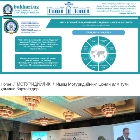
Home
/
МОТУРИДИЙЛИК
/
Имом Мотуридийнинг шонли илм туғи
ҳамиша барҳаётдир