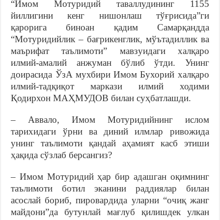
“Имом Мотуридий таваллудининг 1155
йиллигини кенг нишонлаш тўғрисида”ги
қарорига биноан қадим Самарқандда
“Мотуридийлик – бағрикенглик, мўътадиллик ва
маърифат таълимоти” мавзуидаги халқаро
илмий-амалий анжуман бўлиб ўтди. Унинг
доирасида ЎзА мухбири Имом Бухорий халқаро
илмий-тадқиқот маркази илмий ходими
Қодирхон МАҲМУДОВ билан суҳбатлашди.
– Аввало, Имом Мотуридийнинг ислом
тарихидаги ўрни ва диний илмлар ривожида
унинг таълимоти қандай аҳамият касб этиши
ҳақида сўзлаб берсангиз?
– Имом Мотуридий ҳар бир адашган оқимнинг
таълимоти ботил эканини раддиялар билан
асослай бориб, пировардида уларни “очиқ жанг
майдони”да бутунлай мағлуб қилишдек улкан