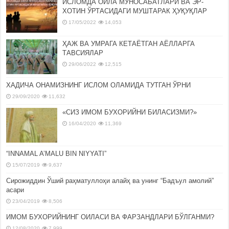
ИСЛОМДА ОИЛА МУНОСАБАТЛАРИ ВА ЭР-
ХОТИН ЎРТАСИДАГИ МУШТАРАК ҲУҚУҚЛАР
17/05/2022
14,053
ҲАЖ ВА УМРАГА КЕТАЁТГАН АЁЛЛАРГА
ТАВСИЯЛАР
29/06/2022
12,515
ХАДИЧА ОНАМИЗНИНГ ИСЛОМ ОЛАМИДА ТУТГАН ЎРНИ
29/09/2020
11,632
«СИЗ ИМОМ БУХОРИЙНИ БИЛАСИЗМИ?»
16/04/2020
11,369
“INNAMAL A’MALU BIN NIYYATI”
15/07/2019
9,637
Сирожиддин Ўший раҳматуллоҳи алайҳ ва унинг “Бадъул амолий”
асари
23/04/2019
8,506
ИМОМ БУХОРИЙНИНГ ОИЛАСИ ВА ФАРЗАНДЛАРИ БЎЛГАНМИ?
12/08/2020
7,999