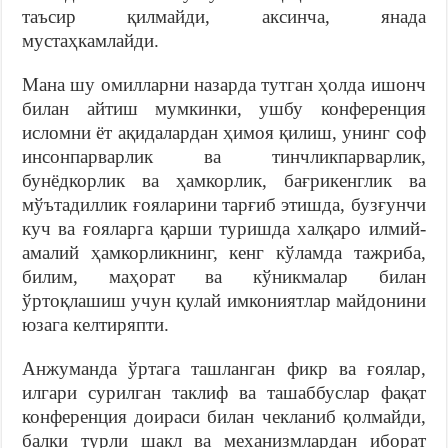
таъсир қилмайди, аксинча, янада
мустаҳкамлайди.
Мана шу омилларни назарда тутган ҳолда ишонч
билан айтиш мумкинки, ушбу конференция
исломни ёт ақидалардан ҳимоя қилиш, унинг соф
инсонпарварлик ва тинчликпарварлик,
бунёдкорлик ва ҳамкорлик, бағрикенглик ва
мўътадиллик ғояларини тарғиб этишда, бузғунчи
куч ва ғояларга қарши туришда халқаро илмий-
амалий ҳамкорликнинг, кенг кўламда тажриба,
билим, маҳорат ва кўникмалар билан
ўртоқлашиш учун қулай имкониятлар майдонини
юзага келтиряпти.
Анжуманда ўртага ташланган фикр ва ғоялар,
илгари сурилган таклиф ва ташаббуслар фақат
конференция доираси билан чекланиб қолмайди,
балки турли шакл ва механизмлардан иборат