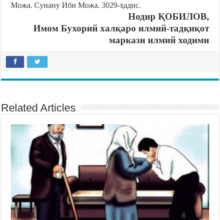
Можа. Сунану Ибн Можа. 3029-ҳадис.
Нодир ҚОБИЛОВ,
Имом Бухорий халқаро илмий-тадқиқот
маркази илмий ходими
Related Articles