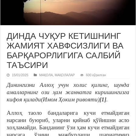
ДИНДА ЧУҚУР КЕТИШНИНГ
ЖАМИЯТ ХАВФСИЗЛИГИ ВА
БАРҚАРОРЛИГИГА САЛБИЙ
ТАЪСИРИ
15/01/2025
МАҚОЛА
,
МАҚОЛАЛАР
600 кўрилган
Динингизни Аллоҳ учун холис қилинг, шунда
амалларнинг ози ҳам жаннатга киришингизга
кифоя қилади(Имом Ҳоким ривояти)
[1]
.
Аллоҳ таоло бандаларига кучи етмайдиган
нарсани буюриб, уларни қийнаб қўйишни асло
хоҳламайди. Банданинг ўзи ҳам кучи етмайдиган
нарсага ўзини мажбурлаши шариатимиз