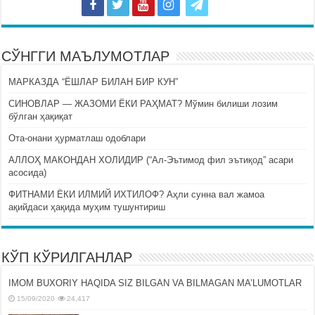
СЎНГГИ МАЪЛУМОТЛАР
МАРКАЗДА “ЁШЛАР БИЛАН БИР КУН”
СИНОВЛАР — ЖАЗОМИ ЁКИ РАҲМАТ? Мўмин билиши лозим
бўлган ҳақиқат
Ота-онани ҳурматлаш одоблари
АЛЛОҲ МАКОНДАН ХОЛИДИР (“Ал-Эътимод фил эътиқод” асари
асосида)
ФИТНАМИ ЁКИ ИЛМИЙ ИХТИЛОФ? Аҳли сунна вал жамоа
ақийдаси ҳақида муҳим тушунтириш
КЎП КЎРИЛГАНЛАР
IMOM BUXORIY HAQIDA SIZ BILGAN VA BILMAGAN MA’LUMOTLAR
15/09/2020
24,417