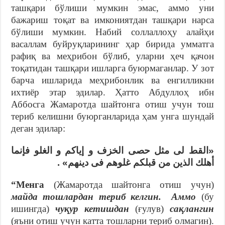
ташқари бўлиши мумкин эмас, аммо уни
бажариш тоқат ва имкониятдан ташқари нарса
бўлиши мумкин. Набий соллаллоҳу алайҳи
васаллам буйруқларининг ҳар бирида умматга
рафиқ ва меҳрибон бўлиб, уларни ҳеч қачон
тоқатидан ташқари ишларга буюрмаганлар. У зот
барча ишларида меҳрибонлик ва енгилликни
ихтиёр этар эдилар. Ҳатто Абдуллоҳ ибн
Аббосга Жамаротда шайтонга отиш учун тош
териб келишни буюрганларида ҳам унга шундай
деган эдилар:
«القط لى مثل حصى الخزف و إياكم و الغلو فإنما
أهلك الذين من قبلكم غلوهم فى دينهم» .
“Менга
(Жамаротда шайтонга отиш учун)
майда тошлардан териб келгин. Аммо
(бу
ишингда)
чуқур кетишдан
(ғулув)
сақлангин
(яъни отиш учун катта тошларни териб олмагин).