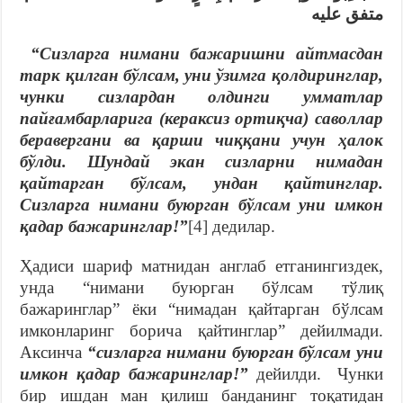
متفق عليه
“Сизларга нимани бажаришни айтмасдан
тарк қилган бўлсам, уни ўзимга қолдиринглар,
чунки сизлардан олдинги умматлар
пайғамбарларига (кераксиз ортиқча) саволлар
беравергани ва қарши чиққани учун ҳалок
бўлди. Шундай экан сизларни нимадан
қайтарган бўлсам, ундан қайтинглар.
Сизларга нимани буюрган бўлсам уни имкон
қадар бажаринглар!”
[4]
дедилар.
Ҳадиси шариф матнидан англаб етганингиздек,
унда “нимани буюрган бўлсам тўлиқ
бажаринглар” ёки “нимадан қайтарган бўлсам
имконларинг борича қайтинглар” дейилмади.
Аксинча
“сизларга нимани буюрган бўлсам уни
имкон қадар бажаринглар!”
дейилди. Чунки
бир ишдан ман қилиш банданинг тоқатидан