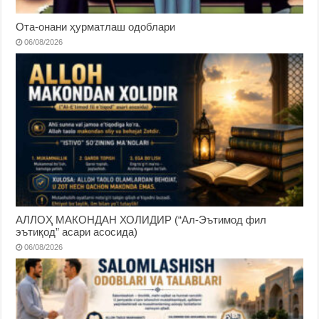
Ота-онани ҳурматлаш одоблари
06/08/2026
АЛЛОҲ МАКОНДАН ХОЛИДИР (“Ал-Эътимод фил
эътиқод” асари асосида)
06/08/2026