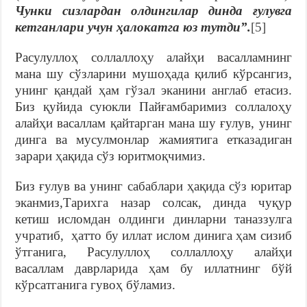
Чунки сизлардан олдингилар динда ғулувга
кетганлари учун ҳалокатга юз тутди”.
[5]
Расулуллоҳ соллаллоҳу алайҳи васалламнинг
мана шу сўзларини мушоҳада қилиб кўрсангиз,
унинг қандай ҳам гўзал эканини англаб етасиз.
Биз қуйида суюкли Пайғамбаримиз соллалоҳу
алайҳи васаллам қайтарган мана шу ғулув, унинг
динга ва мусулмонлар жамиятига етказадиган
зарари ҳақида сўз юритмоқчимиз.
Биз ғулув ва унинг сабаблари ҳақида сўз юритар
эканмиз,Тарихга назар солсак, динда чуқур
кетиш исломдан олдинги динларни таназзулга
учратиб, ҳатто бу иллат ислом динига ҳам сизиб
ўтганига, Расулуллоҳ соллаллоҳу алайҳи
васаллам даврларида ҳам бу иллатнинг бўй
кўрсатганига гувоҳ бўламиз.