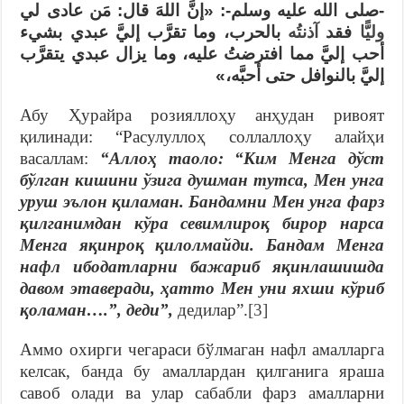
-صلى الله عليه وسلم-: «إنَّ اللهَ قال: مَن عادى لي
وليًّا
فقد
آذنتُه
بالحرب، وما تقرَّب إليَّ عبدي بشيء
أحب إليَّ مما افترضتُ عليه، وما يزال عبدي يتقرَّب
إليَّ بالنوافل حتى أحبَّه،»
Абу Ҳурайра розияллоҳу анҳудан ривоят
қилинади: “Расулуллоҳ соллаллоҳу алайҳи
васаллам:
“Аллоҳ таоло: “Ким Менга дўст
бўлган кишини ўзига душман тутса, Мен унга
уруш эълон қиламан. Бандамни Мен унга фарз
қилганимдан кўра севимлироқ бирор нарса
Менга яқинроқ қилолмайди. Бандам Менга
нафл ибодатларни бажариб яқинлашишда
давом этаверади, ҳатто Мен уни яхши кўриб
қоламан….”, деди”,
дедилар”.
[3]
Аммо охирги чегараси бўлмаган нафл амалларга
келсак, банда бу амаллардан қилганига яраша
савоб олади ва улар сабабли фарз амалларни