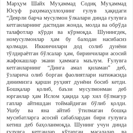
Марҳум Шайх Муҳаммад Содиқ Муҳаммад
Юсуф раҳимаҳуллоҳнинг ғулув ҳақидаги
“Деярли барча мусулмон ўлкалари динда ғулувга
кетганларнинг дастидан жонда, молда ва обрўда
талафотлар кўрди ва кўрмоқда. Шунингдек,
номусулмонлар ҳам бу балодан насибасиз
қолмади. Иккинчилари дод солиб дунёни
тўлдираётган бўлсалар ҳам, биринчилари асосий
жафокашлар экани ҳаммага маълум. Ғулувга
кетганларнинг “Динга амал қиламан” деб,
ўзларича олиб борган фаолиятлари натижасида
динимизга қарши руҳият дунёни босиб кетди.
Бошқалар қолиб, баъзи мусулмонман деб
юрганлар ҳам Ислом ҳақида ҳар хил бўлмағур
гаплар айтишдан тоймайдиган бўлиб қолди.
Ушбу ва яна айтиб ўтилмаган бошқа
мусибатларга асосий сабаблардан бири ғулувга
кетиш деб баҳоланмоқда. Шунинг учун динда
ғулувга кетганлар кўтарган масалалар ва