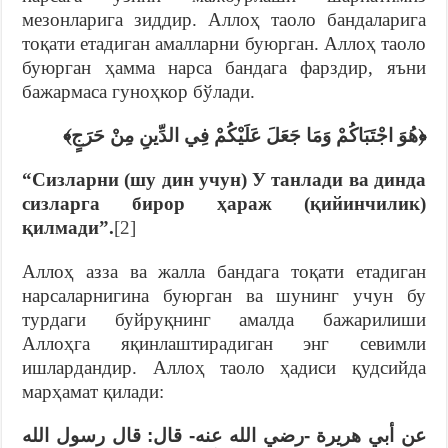
мезонларига зиддир. Аллоҳ таоло бандаларига
тоқати етадиган амалларни буюрган. Аллоҳ таоло
буюрган ҳамма нарса бандага фарздир, яъни
бажармаса гуноҳкор бўлади.
﴿هُوَ اجْتَبَاكُمْ وَمَا جَعَلَ عَلَيْكُمْ فِي الدِّينِ مِنْ حَرَجٍ﴾
“Сизларни (шу дин учун) У танлади ва динда
сизларга бирор ҳараж (қийинчилик)
қилмади”.
[2]
Аллоҳ азза ва жалла бандага тоқати етадиган
нарсаларнигина буюрган ва шунинг учун бу
турдаги буйруқнинг амалда бажарилиши
Аллоҳга яқинлаштирадиган энг севимли
ишлардандир. Аллоҳ таоло ҳадиси қудсийда
марҳамат қилади:
عن أبي هريرة -رضي الله عنه- قال: قال رسول الله