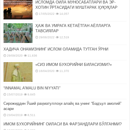
ИСЛОМДА ОИЛА МУНОСАБАТЛАРИ ВА ЭР-
ХОТИН ЎРТАСИДАГИ МУШТАРАК ҲУҚУҚЛАР
17/05/2022
14,057
ҲАЖ ВА УМРАГА КЕТАЁТГАН АЁЛЛАРГА
ТАВСИЯЛАР
29/06/2022
12,519
ХАДИЧА ОНАМИЗНИНГ ИСЛОМ ОЛАМИДА ТУТГАН ЎРНИ
29/09/2020
11,636
«СИЗ ИМОМ БУХОРИЙНИ БИЛАСИЗМИ?»
16/04/2020
11,370
“INNAMAL A’MALU BIN NIYYATI”
15/07/2019
9,645
Сирожиддин Ўший раҳматуллоҳи алайҳ ва унинг “Бадъул амолий”
асари
23/04/2019
8,511
ИМОМ БУХОРИЙНИНГ ОИЛАСИ ВА ФАРЗАНДЛАРИ БЎЛГАНМИ?