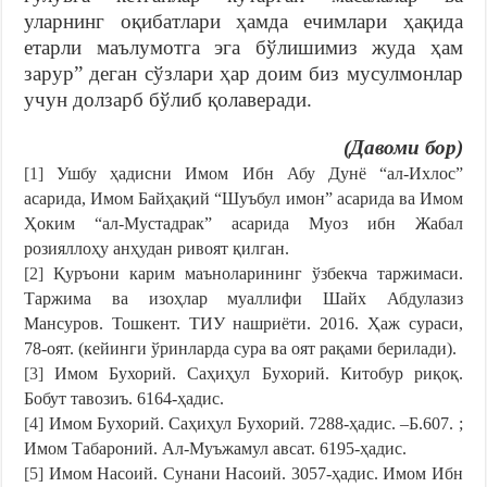
уларнинг оқибатлари ҳамда ечимлари ҳақида
етарли маълумотга эга бўлишимиз жуда ҳам
зарур” деган сўзлари ҳар доим биз мусулмонлар
учун долзарб бўлиб қолаверади.
(Давоми бор)
[1]
Ушбу ҳадисни Имом Ибн Абу Дунё “ал-Ихлос”
асарида, Имом Байҳақий “Шуъбул имон” асарида ва Имом
Ҳоким “ал-Мустадрак” асарида Муоз ибн Жабал
розияллоҳу анҳудан ривоят қилган.
[2]
Қуръони карим маъноларининг ўзбекча таржимаси.
Таржима ва изоҳлар муаллифи Шайх Абдулазиз
Мансуров. Тошкент. ТИУ нашриёти. 2016. Ҳаж сураси,
78-оят. (кейинги ўринларда сура ва оят рақами берилади).
[3]
Имом Бухорий. Саҳиҳул Бухорий. Китобур риқоқ.
Бобут тавозиъ. 6164-ҳадис.
[4]
Имом Бухорий. Саҳиҳул Бухорий. 7288-ҳадис. –Б.607. ;
Имом Табароний. Ал-Муъжамул авсат. 6195-ҳадис.
[5]
Имом Насоий. Сунани Насоий. 3057-ҳадис. Имом Ибн