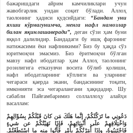
бажаришдаги айрим камчиликлари учун
жавобгарлик ундан соқит бўлади. Аллоҳ
таолонинг ҳадиси қудсийдаги:
“Бандам уни
яхши кўрмагунимча, менга нафл намозлар
билан яқинлашаверади”,
деган сўзи ҳам буни
яққол далилидир. Бандадаги бу ишқ фарзнинг
натижасими ёки нафлникими? Биз бу ҳақда сўз
юритмоқчи эмасмиз. Биз ёритмоқчи бўлган
мавзу нафл ибодатлар ҳам Аллоҳ таолонинг
розилигига етказувчи восита бўлиб қолиши,
нафл ибодатларнинг кўплиги ва уларнинг
чегараси қаерда экани, бандасининг тоқати,
имконияти эса чегаралангани ҳақидадир. Шу
сабабли Пайғамбаримиз соллаллоҳу алайҳи
васаллам:
دَعُونِي ما تَرَكْتُكُمْ، إنَّما هَلَكَ مَن كانَ قَبْلَكُمْ بِسُؤَالِهِمْ
وَاخْتِلَافِهِمْ علَى أَنْبِيَائِهِمْ، فَإِذَا نَهَيْتُكُمْ عن شيءٍ
فَاجْتَنِبُوهُ، وإذَا أَمَرْتُكُمْ بِأَمْرٍ فَأْتُوا منه ما اسْتَطَعْتُمْ.