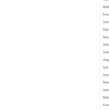
Mar
Fevr
Yan
Dek
Noy
Okt
Sen
Avg
Iyul
Iyun
May
Apre
Mar
Fevr