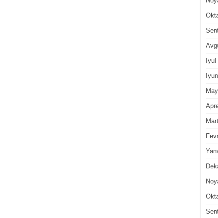
Noy
Okt
Sen
Avg
Iyul
Iyun
May
Apre
Mar
Fevr
Yan
Dek
Noy
Okt
Sen