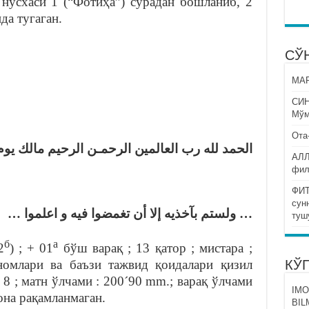
нусхаси 1 (“Фотиҳа”) сурадан бошланиб, 2
да тугаган.
СЎ
МАР
СИ
Мўм
Ота
الحمد لله رب العالمين الرحمـن الرحيم مالك  …
АЛЛ
фил
ФИТ
сун
… ولستم بآخذيه إلا أن تغمضوا فيه و اعلموا …
туш
б
а
2
) ; + 01
бўш варақ ; 13 қатор ; мистара ;
номлари ва баъзи тажвид қоидалари қизил
КЎ
а 8 ; матн ўлчами : 200´90 mm.; варақ ўлчами
IMO
она рақамланмаган.
BIL