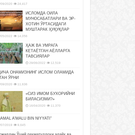
/09/2020
24,417
ИСЛОМДА ОИЛА
МУНОСАБАТЛАРИ ВА ЭР-
ХОТИН ЎРТАСИДАГИ
МУШТАРАК ҲУҚУҚЛАР
/05/2022
14,056
ҲАЖ ВА УМРАГА
КЕТАЁТГАН АЁЛЛАРГА
ТАВСИЯЛАР
29/06/2022
12,519
ДИЧА ОНАМИЗНИНГ ИСЛОМ ОЛАМИДА
ГАН ЎРНИ
/09/2020
11,636
«СИЗ ИМОМ БУХОРИЙНИ
БИЛАСИЗМИ?»
16/04/2020
11,370
NAMAL A’MALU BIN NIYYATI”
/07/2019
9,645
ожиддин Ўший раҳматуллоҳи алайҳ ва