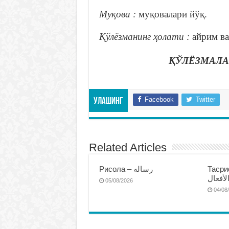
Муқова :
муқовалари йўқ.
Қўлёзманинг ҳолати :
айрим ва
ҚЎЛЁЗМАЛА
Facebook
Twitter
Улашинг
Related Articles
Тасриф
Рисола – رساله
لأفعال
05/08/2026
04/08