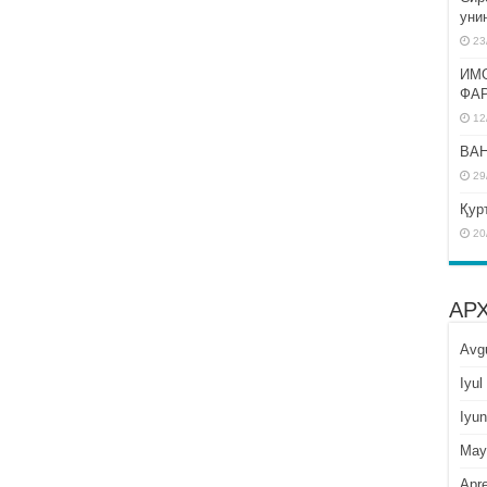
уни
23
ИМ
ФА
12
BAH
29
Қур
20
АР
Avg
Iyul
Iyun
May
Apre