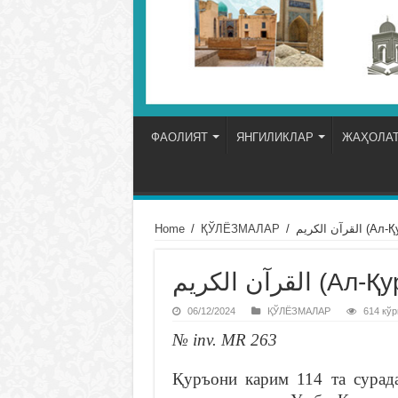
ФАОЛИЯТ
ЯНГИЛИКЛАР
ЖАҲОЛАТ
Home
/
ҚЎЛЁЗМАЛАР
/
رآن الكريم
قرآن الكريم
06/12/2024
ҚЎЛЁЗМАЛАР
614 кўр
№ inv. MR 263
Қуръони карим 114 та сурад