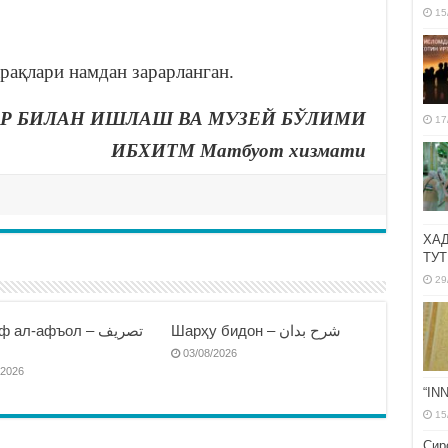
15
рақлари намдан зарарланган.
Р БИЛАН ИШЛАШ ВА МУЗЕЙ БЎЛИМИ
17
ИБХИТМ Матбуот хизмати
ХА
ТУТ
29
Шарҳу бидон – شرح بدان
 ал-афъол – تصريف
ا
03/08/2026
/2026
“IN
15
Сир