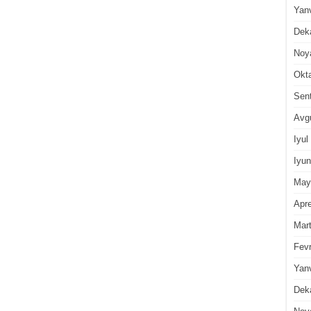
Yan
Dek
Noy
Okt
Sen
Avg
Iyul
Iyun
May
Apre
Mar
Fevr
Yan
Dek