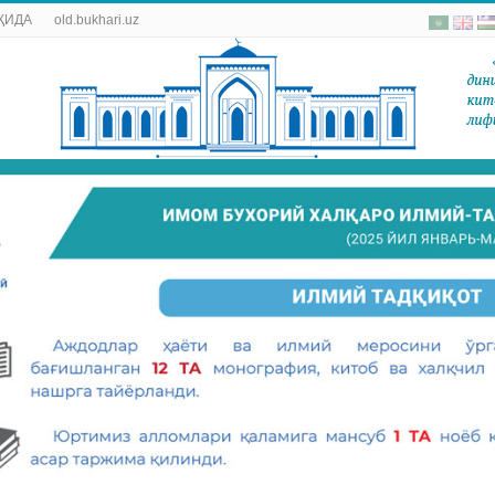
ҚИДА
old.bukhari.uz