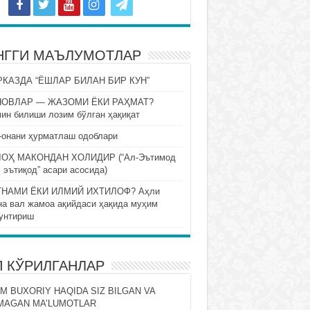
НГГИ МАЪЛУМОТЛАР
КАЗДА “ЁШЛАР БИЛАН БИР КУН”
НОВЛАР — ЖАЗОМИ ЁКИ РАҲМАТ?
ин билиши лозим бўлган ҳақиқат
-онани ҳурматлаш одоблари
ОҲ МАКОНДАН ХОЛИДИР (“Ал-Эътимод
 эътиқод” асари асосида)
НАМИ ЁКИ ИЛМИЙ ИХТИЛОФ? Аҳли
на вал жамоа ақийдаси ҳақида муҳим
унтириш
П КЎРИЛГАНЛАР
M BUXORIY HAQIDA SIZ BILGAN VA
MAGAN MA’LUMOTLAR