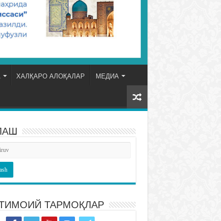
А
ХАЛҚАРО АЛОҚАЛАР
МЕДИА
ЛАШ
ТИМОИЙ ТАРМОҚЛАР