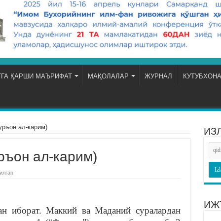
ГА ҚАРШИ МАЪРИФАТ
МАҚОЛАЛАР
ЖУРНАЛ
КУТУБХОН
الق (Ал-Қуръон ал-карим)
ИЗ
ال (Ал-Қуръон ал-карим)
илган
ИЖ
ан иборат. Маккий ва Маданий суралардан