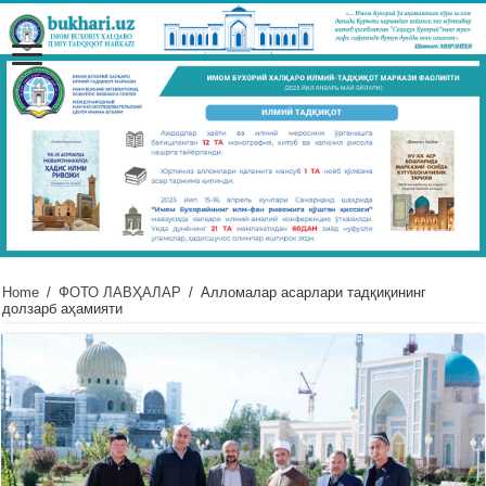
Home
/
ФОТО ЛАВҲАЛАР
/
Алломалар асарлари тадқиқининг
долзарб аҳамияти