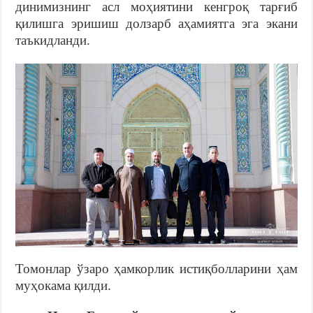
динимизнинг асл моҳиятини кенгроқ тарғиб
қилишга эришиш долзарб аҳамиятга эга экани
таъкидланди.
Томонлар ўзаро ҳамкорлик истиқболларини ҳам
муҳокама қилди.