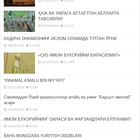
17/05/2022
14,053
ҲАЖ ВА УМРАГА КЕТАЁТГАН АЁЛЛАРГА
ТАВСИЯЛАР
29/06/2022
12,515
ХАДИЧА ОНАМИЗНИНГ ИСЛОМ ОЛАМИДА ТУТГАН ЎРНИ
29/09/2020
11,635
«СИЗ ИМОМ БУХОРИЙНИ БИЛАСИЗМИ?»
16/04/2020
11,369
“INNAMAL A’MALU BIN NIYYATI”
15/07/2019
9,638
Сирожиддин Ўший раҳматуллоҳи алайҳ ва унинг “Бадъул амолий”
асари
23/04/2019
8,506
ИМОМ БУХОРИЙНИНГ ОИЛАСИ ВА ФАРЗАНДЛАРИ БЎЛГАНМИ?
12/08/2020
8,001
BAHS-MUNOZARA YURITISH ODOBLARI