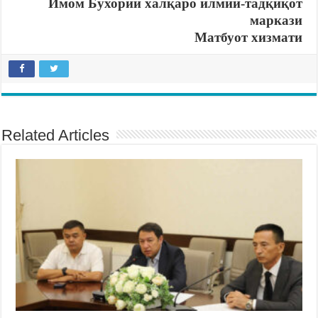
Имом Бухорий халқаро илмий-тадқиқот
маркази
Матбуот хизмати
Related Articles