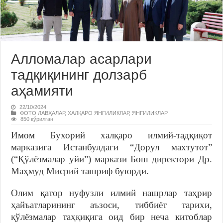
Алломалар асарлари
тадқиқининг долзарб
аҳамияти
22/10/2024
ФОТО ЛАВҲАЛАР
,
ХАЛҚАРО ЯНГИЛИКЛАР
,
ЯНГИЛИКЛАР
850 кўрилган
Имом Бухорий халқаро илмий-тадқиқот
марказига Истанбулдаги “Дорул махтутот”
(“Қўлёзмалар уйи”) маркази Бош директори Др.
Маҳмуд Мисрий ташриф буюрди.
Олим қатор нуфузли илмий нашрлар таҳрир
ҳайъатларининг аъзоси, тиббиёт тарихи,
қўлёзмалар таҳқиқига оид бир неча китоблар