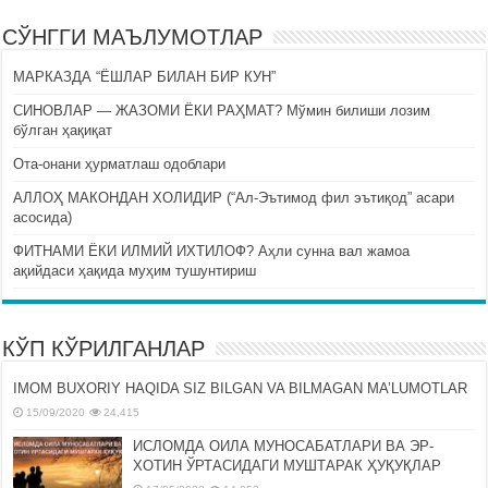
СЎНГГИ МАЪЛУМОТЛАР
МАРКАЗДА “ЁШЛАР БИЛАН БИР КУН”
СИНОВЛАР — ЖАЗОМИ ЁКИ РАҲМАТ? Мўмин билиши лозим
бўлган ҳақиқат
Ота-онани ҳурматлаш одоблари
АЛЛОҲ МАКОНДАН ХОЛИДИР (“Ал-Эътимод фил эътиқод” асари
асосида)
ФИТНАМИ ЁКИ ИЛМИЙ ИХТИЛОФ? Аҳли сунна вал жамоа
ақийдаси ҳақида муҳим тушунтириш
КЎП КЎРИЛГАНЛАР
IMOM BUXORIY HAQIDA SIZ BILGAN VA BILMAGAN MA’LUMOTLAR
15/09/2020
24,415
ИСЛОМДА ОИЛА МУНОСАБАТЛАРИ ВА ЭР-
ХОТИН ЎРТАСИДАГИ МУШТАРАК ҲУҚУҚЛАР