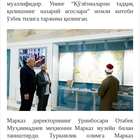
муаллифидир. Унинг “Қўлёзмаларни тадқиқ
қилишнинг назарий асослари” номли китоби
ўзбек тилига таржима қилинган.
Марказ директорининг ўринбосари Отабек
Муҳаммадиев меҳмонни Марказ музейи билан
таништирди. Туркиялик олимга Марказ