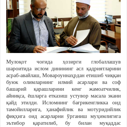
Мулоқот чоғида ҳозирги глобаллашув
шароитида ислом динининг асл қадриятларини
асраб-авайлаш, Мовароуннаҳрдан етишиб чиққан
буюк олимларнинг илмий асарлари ва соф
башарий қарашларини кенг жамоатчилик,
айниқса, ёшларга етказиш устувор масала экани
қайд этилди. Исломнинг бағрикенгликка оид
тамойилларига, ҳанафийлик ва мотуридийлик
фиқҳига оид асарларни ўрганиш муҳимлигига
эътибор қаратилиб, бу билан муқаддас