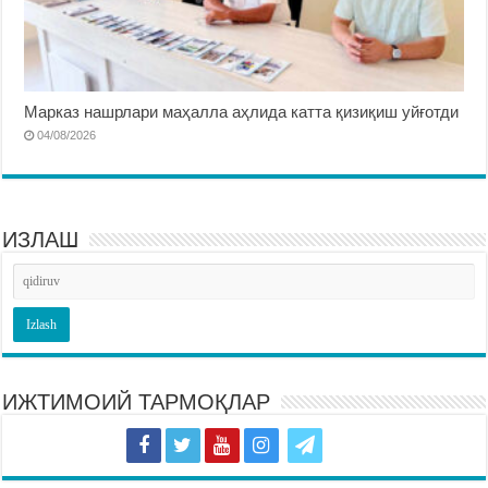
Марказ нашрлари маҳалла аҳлида катта қизиқиш уйғотди
04/08/2026
ИЗЛАШ
ИЖТИМОИЙ ТАРМОҚЛАР