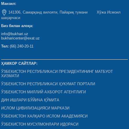
Манзил:
141306, Самарқанд вилояти, Пайариқ тумани Хўжа Исмоил
шаҳарчаси
Биз билан алоқа:
info@bukhari.uz
bukharicenter@exat.uz
Тел:
(66) 240-20-11
ҲАМКОР САЙТЛАР:
ЎЗБЕКИСТОН РЕСПУБЛИКАСИ ПРЕЗИДЕНТИНИНГ МАТБУОТ
ХИЗМАТИ
ЎЗБЕКИСТОН РЕСПУБЛИКАСИ ҲУКУМАТ ПОРТАЛИ
ЎЗБЕКИСТОН МИЛЛИЙ АХБОРОТ АГЕНТЛИГИ
ДИН ИШЛАРИ БЎЙИЧА ҚЎМИТА
ИСЛОМ ЦИВИЛИЗАЦИЯСИ МАРКАЗИ
ЎЗБЕКИСТОН ХАЛҚАРО ИСЛОМ АКАДЕМИЯСИ
ЎЗБЕКИСТОН МУСУЛМОНЛАРИ ИДОРАСИ