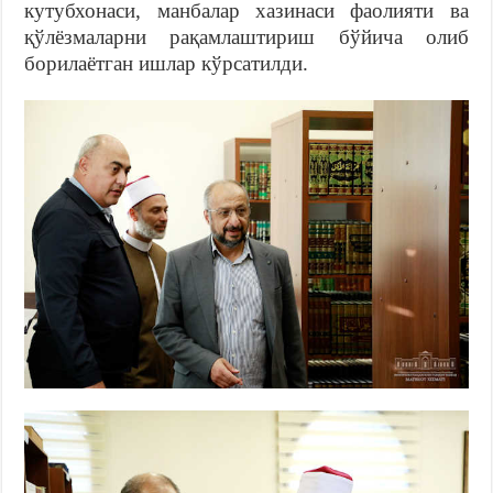
кутубхонаси, манбалар хазинаси фаолияти ва
қўлёзмаларни рақамлаштириш бўйича олиб
борилаётган ишлар кўрсатилди.