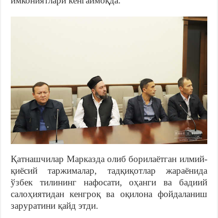
имкониятлари кенгаймоқда.
Қатнашчилар Марказда олиб борилаётган илмий-
қиёсий таржималар, тадқиқотлар жараёнида
ўзбек тилининг нафосати, оҳанги ва бадиий
салоҳиятидан кенгроқ ва оқилона фойдаланиш
заруратини қайд этди.