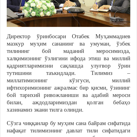
Директор ўринбосари Отабек Муҳаммадиев
мазкур муҳим сананинг ва умуман, ўзбек
тилининг бой маданий меросимизда,
халқимизнинг ўзлигини ифода этиш ва миллий
қадриятларимизни сақлашда улуғвор ўрин
тутишини таъкидлади. Тилимиз –
миллатимизнинг кўзгуси, миллий
ифтихоримизнинг ажралмас бир қисми, ўзининг
бой тарихий ривожланиши ва адабий мероси
билан, аждодларимиздан қолган бебаҳо
хазинамиз экани тилга олинди.
Сўзга чиққанлар бу муҳим сана байрам сифатида
нафақат тилимизнинг давлат тили сифатидаги