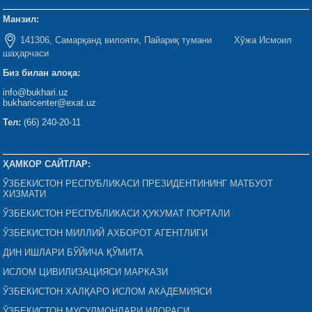
Манзил:
141306, Самарқанд вилояти, Пайариқ тумани Хўжа Исмоил
шаҳарчаси
Биз билан алоқа:
info@bukhari.uz
bukharicenter@exat.uz
Тел:
(66) 240-20-11
ҲАМКОР САЙТЛАР:
ЎЗБЕКИСТОН РЕСПУБЛИКАСИ ПРЕЗИДЕНТИНИНГ МАТБУОТ
ХИЗМАТИ
ЎЗБЕКИСТОН РЕСПУБЛИКАСИ ҲУКУМАТ ПОРТАЛИ
ЎЗБЕКИСТОН МИЛЛИЙ АХБОРОТ АГЕНТЛИГИ
ДИН ИШЛАРИ БЎЙИЧА ҚЎМИТА
ИСЛОМ ЦИВИЛИЗАЦИЯСИ МАРКАЗИ
ЎЗБЕКИСТОН ХАЛҚАРО ИСЛОМ АКАДЕМИЯСИ
ЎЗБЕКИСТОН МУСУЛМОНЛАРИ ИДОРАСИ