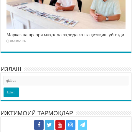
Марказ нашрлари маҳалла аҳлида катта қизиқиш уйғотди
04/08/2026
ИЗЛАШ
ИЖТИМОИЙ ТАРМОҚЛАР