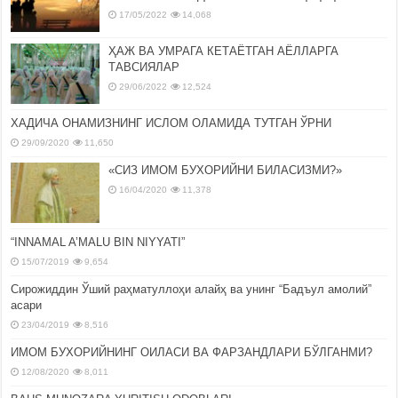
17/05/2022
14,068
ҲАЖ ВА УМРАГА КЕТАЁТГАН АЁЛЛАРГА
ТАВСИЯЛАР
29/06/2022
12,524
ХАДИЧА ОНАМИЗНИНГ ИСЛОМ ОЛАМИДА ТУТГАН ЎРНИ
29/09/2020
11,650
«СИЗ ИМОМ БУХОРИЙНИ БИЛАСИЗМИ?»
16/04/2020
11,378
“INNAMAL A’MALU BIN NIYYATI”
15/07/2019
9,654
Сирожиддин Ўший раҳматуллоҳи алайҳ ва унинг “Бадъул амолий”
асари
23/04/2019
8,516
ИМОМ БУХОРИЙНИНГ ОИЛАСИ ВА ФАРЗАНДЛАРИ БЎЛГАНМИ?
12/08/2020
8,011