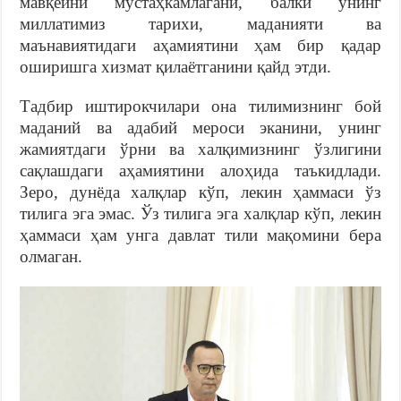
мавқеини мустаҳкамлагани, балки унинг
миллатимиз тарихи, маданияти ва
маънавиятидаги аҳамиятини ҳам бир қадар
оширишга хизмат қилаётганини қайд этди.
Тадбир иштирокчилари она тилимизнинг бой
маданий ва адабий мероси эканини, унинг
жамиятдаги ўрни ва халқимизнинг ўзлигини
сақлашдаги аҳамиятини алоҳида таъкидлади.
Зеро, дунёда халқлар кўп, лекин ҳаммаси ўз
тилига эга эмас. Ўз тилига эга халқлар кўп, лекин
ҳаммаси ҳам унга давлат тили мақомини бера
олмаган.