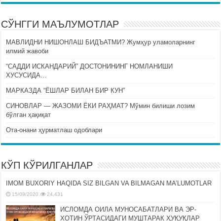
СЎНГГИ МАЪЛУМОТЛАР
МАВЛИДНИ НИШОНЛАШ БИДЪАТМИ? Жумҳур уламоларнинг
илмий жавоби
“САДДИ ИСКАНДАРИЙ” ДОСТОНИНИНГ НОМЛАНИШИ
ХУСУСИДА…
МАРКАЗДА “ЁШЛАР БИЛАН БИР КУН”
СИНОВЛАР — ЖАЗОМИ ЁКИ РАҲМАТ? Мўмин билиши лозим
бўлган ҳақиқат
Ота-онани ҳурматлаш одоблари
КЎП КЎРИЛГАНЛАР
IMOM BUXORIY HAQIDA SIZ BILGAN VA BILMAGAN MA’LUMOTLAR
15/09/2020
24,431
ИСЛОМДА ОИЛА МУНОСАБАТЛАРИ ВА ЭР-
ХОТИН ЎРТАСИДАГИ МУШТАРАК ҲУҚУҚЛАР