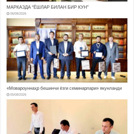
МАРКАЗДА “ЁШЛАР БИЛАН БИР КУН”
06/08/2026
«Мовароуннаҳр бешинчи ёзги семинарлари» якунланди
05/08/2026