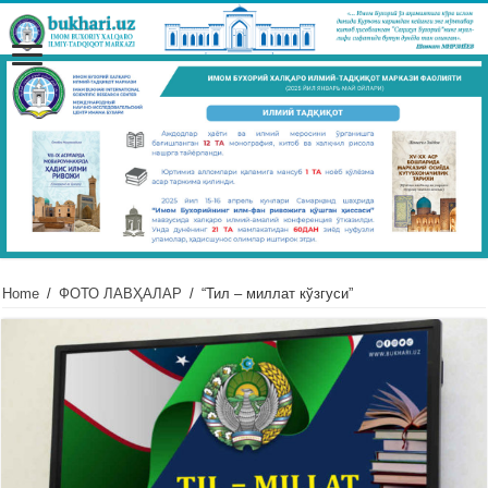
Home
/
ФОТО ЛАВҲАЛАР
/
“Тил – миллат кўзгуси”