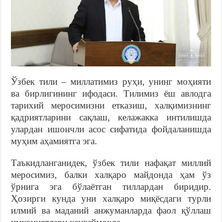
Ўзбек тили – миллатимиз руҳи, унинг моҳияти
ва бирлигининг ифодаси. Тилимиз ёш авлодга
тарихий меросимизни етказиш, халқимизнинг
қадриятларини сақлаш, келажакка интилишда
улардан ишончли асос сифатида фойдаланишда
муҳим аҳамиятга эга.
Таъкидланганидек, ўзбек тили нафақат миллий
меросимиз, балки халқаро майдонда ҳам ўз
ўрнига эга бўлаётган тиллардан биридир.
Ҳозирги кунда уни халқаро миқёсдаги турли
илмий ва маданий анжуманларда фаол қўллаш