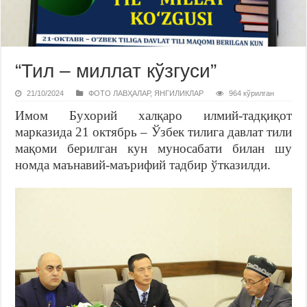
“Тил – миллат кўзгуси”
21/10/2024
ФОТО ЛАВҲАЛАР
,
ЯНГИЛИКЛАР
964 кўрилган
Имом Бухорий халқаро илмий-тадқиқот
марказида 21 октябрь – Ўзбек тилига давлат тили
мақоми берилган кун муносабати билан шу
номда маънавий-маърифий тадбир ўтказилди.