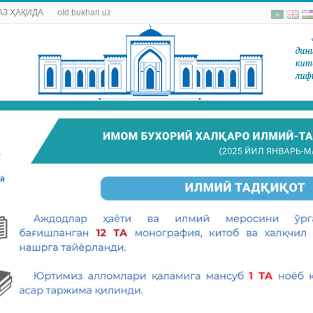
АЗ ҲАҚИДА
old.bukhari.uz