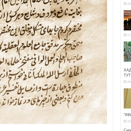
15
17
ХА
ТУТ
29
“IN
15
Сир