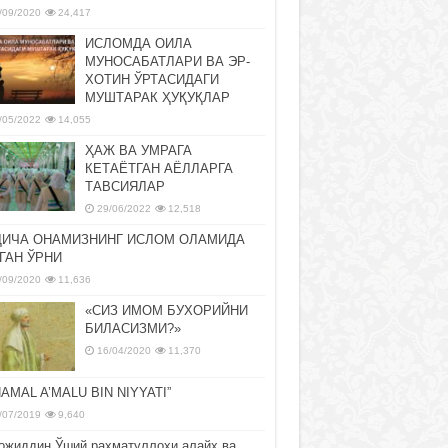
/09/2020
24,417
ИСЛОМДА ОИЛА
МУНОСАБАТЛАРИ ВА ЭР-
ХОТИН ЎРТАСИДАГИ
МУШТАРАК ҲУҚУҚЛАР
/05/2022
14,055
ҲАЖ ВА УМРАГА
КЕТАЁТГАН АЁЛЛАРГА
ТАВСИЯЛАР
29/06/2022
12,518
ДИЧА ОНАМИЗНИНГ ИСЛОМ ОЛАМИДА
ГАН ЎРНИ
/09/2020
11,636
«СИЗ ИМОМ БУХОРИЙНИ
БИЛАСИЗМИ?»
16/04/2020
11,370
NAMAL A’MALU BIN NIYYATI”
/07/2019
9,640
ожиддин Ўший раҳматуллоҳи алайҳ ва