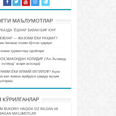
НГГИ МАЪЛУМОТЛАР
КАЗДА “ЁШЛАР БИЛАН БИР КУН”
НОВЛАР — ЖАЗОМИ ЁКИ РАҲМАТ?
ин билиши лозим бўлган ҳақиқат
-онани ҳурматлаш одоблари
ОҲ МАКОНДАН ХОЛИДИР (“Ал-Эътимод
 эътиқод” асари асосида)
НАМИ ЁКИ ИЛМИЙ ИХТИЛОФ? Аҳли
на вал жамоа ақийдаси ҳақида муҳим
унтириш
П КЎРИЛГАНЛАР
M BUXORIY HAQIDA SIZ BILGAN VA
MAGAN MA’LUMOTLAR