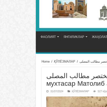
ФАОЛИЯТ
ЯНГИЛИКЛАР
ЖАҲОЛАТ
Home
/
ҚЎЛЁЗМАЛАР
/
 علی مختصر مطالب المصلى
мухтасар Матолиб 
31/07/2024
ҚЎЛЁЗМАЛАР
527 кўр