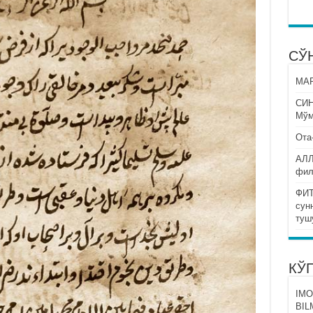
СЎ
МАР
СИ
Мўм
Ота
АЛЛ
фил
ФИТ
сун
туш
КЎ
IMO
BIL