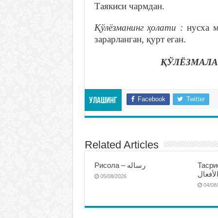
Таякиси чармдан.
Қўлёзманинг ҳолати :
нусха м
зарарланган, қурт еган.
ҚЎЛЁЗМАЛА
Facebook
Twitter
Улашинг
Related Articles
Тасриф
Рисола – رساله
لأفعال
05/08/2026
04/08