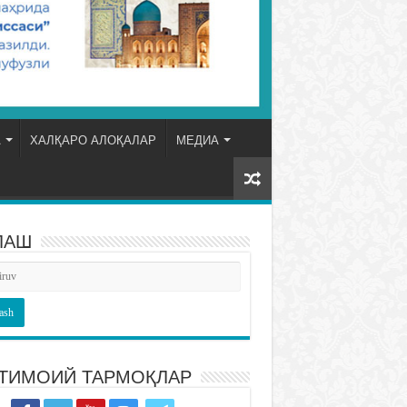
А
ХАЛҚАРО АЛОҚАЛАР
МЕДИА
ЛАШ
ТИМОИЙ ТАРМОҚЛАР