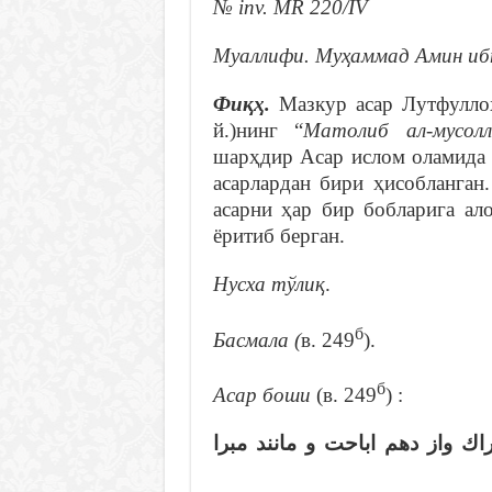
№ inv. MR 220/IV
Муаллифи.
Муҳаммад Амин иб
Фиқҳ.
Мазкур асар Лутфулло
й.)нинг “
Матолиб ал-мусол
шарҳдир Асар ислом оламида
асарлардан бири ҳисобланг
асарни ҳар бир бобларига ал
ёритиб берган.
Нусха тўлиқ
.
б
Басмала
(
в. 249
).
б
Асар боши
(в. 249
) :
ك واز دهم اباحت و مانند مبرا