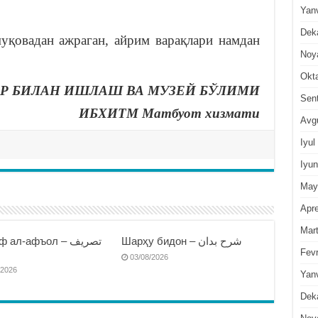
Yan
Dek
уқовадан ажраган, айрим варақлари намдан
Noy
Okt
Р БИЛАН ИШЛАШ ВА МУЗЕЙ БЎЛИМИ
Sen
ИБХИТМ Матбуот хизмати
Avg
Iyul
Iyun
May
Apre
Mar
Шарҳу бидон – شرح بدان
 ал-афъол – تصريف
Fevr
ا
03/08/2026
/2026
Yan
Dek