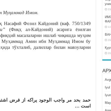
уни
23
н Муҳаммад Имом.
ИМ
ФА
ҳ Насафий Фозил Кайдоний (ваф. 750/1349
12
ли”
(Фиқҳ ал-Кайдоний) асарига ёзилган
BAH
 фиқҳий масалаларни ишлаб чиқишда муҳим
29
ан. Муҳаммад Амин ибн Муҳаммад Имом бу
оҳида тўхталиб, далиллар билан мавзуларни
Қур
20
АР
Avg
Iyul
Iyun
حمد بحد مر واجب الوجود يراكه از فرض اشترا
May
است …
Apre