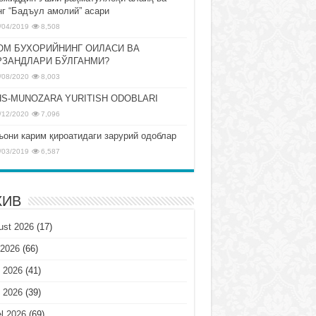
нг “Бадъул амолий” асари
/04/2019
8,508
ОМ БУХОРИЙНИНГ ОИЛАСИ ВА
РЗАНДЛАРИ БЎЛГАНМИ?
/08/2020
8,003
S-MUNOZARA YURITISH ODOBLARI
/12/2020
7,096
ъони карим қироатидаги зарурий одоблар
/03/2019
6,587
ХИВ
ust 2026
(17)
 2026
(66)
 2026
(41)
 2026
(39)
l 2026
(69)