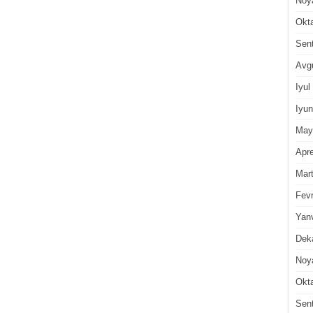
Noy
Okt
Sen
Avg
Iyul
Iyun
May
Apre
Mar
Fevr
Yan
Dek
Noy
Okt
Sen