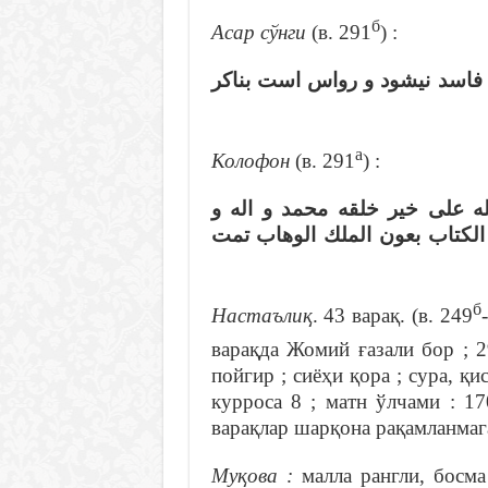
б
Асар сўнги
(в. 291
) :
 فاسد نيشود و رواس است بناكر
а
Колофон
(в. 291
) :
له على خير خلقه محمد و اله و
الكتاب بعون الملك الوهاب تمت
б
Настаълиқ
. 43 варақ. (в. 249
варақда Жомий ғазали бор ; 
пойгир ; сиёҳи қора ; сура, қ
курроса 8 ; матн ўлчами : 1
варақлар шарқона рақамланмаг
Муқова :
малла рангли, босма