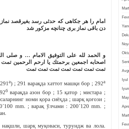
Mar
Fevr
امام را هر جكاهى كه حدثى رسد بغيرقصد نماز
Yan
دن باقى نماز برى چنانچه مزكور شد
Dek
Noy
Okt
و الحمد لله على التوفيق الامام … و صلى ال
اصحابه اجمعين برحمتك يا ارحم الرحمين تمت 
Sen
تمت تمت تمت تمت تمت تمت تمت
Avg
Iyul
а
а
-291
) ; 291 варақда хаттот машқи бор ; 292
Iyun
б
292
варақда азон бор ; 15 қатор ; мистара ;
May
иссаларнинг номи қора сиёҳда ; шарқ қоғози ;
70´100 mm. ; варақ ўлчами : 200´120 mm. ;
Apre
ан.
Mar
Fevr
 нақшли, шарқ муқоваси, турундж ва лола.