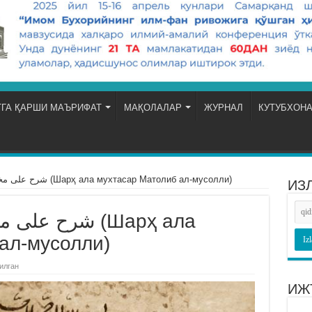
ГА ҚАРШИ МАЪРИФАТ
МАҚОЛАЛАР
ЖУРНАЛ
КУТУБХОН
شرح علی مختصر مطالب المصلى (Шарҳ ала мухтасар Матолиб ал-мусолли)
ИЗ
شرح (Шарҳ ала
ал-мусолли)
илган
ИЖ