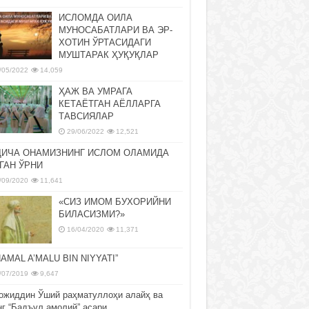
ИСЛОМДА ОИЛА
МУНОСАБАТЛАРИ ВА ЭР-
ХОТИН ЎРТАСИДАГИ
МУШТАРАК ҲУҚУҚЛАР
/05/2022
14,059
ҲАЖ ВА УМРАГА
КЕТАЁТГАН АЁЛЛАРГА
ТАВСИЯЛАР
29/06/2022
12,521
ДИЧА ОНАМИЗНИНГ ИСЛОМ ОЛАМИДА
ГАН ЎРНИ
/09/2020
11,641
«СИЗ ИМОМ БУХОРИЙНИ
БИЛАСИЗМИ?»
16/04/2020
11,371
NAMAL A’MALU BIN NIYYATI”
/07/2019
9,647
ожиддин Ўший раҳматуллоҳи алайҳ ва
нг “Бадъул амолий” асари