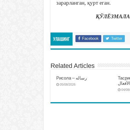
зарарланган, қурт еган.
ҚЎЛЁЗМАЛА
Facebook
Twitter
Улашинг
Related Articles
Тасриф
Рисола – رساله
لأفعال
05/08/2026
04/08