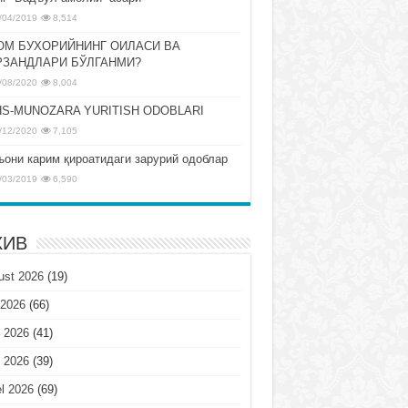
/04/2019
8,514
ОМ БУХОРИЙНИНГ ОИЛАСИ ВА
РЗАНДЛАРИ БЎЛГАНМИ?
/08/2020
8,004
S-MUNOZARA YURITISH ODOBLARI
/12/2020
7,105
ъони карим қироатидаги зарурий одоблар
/03/2019
6,590
ХИВ
ust 2026
(19)
 2026
(66)
 2026
(41)
 2026
(39)
l 2026
(69)