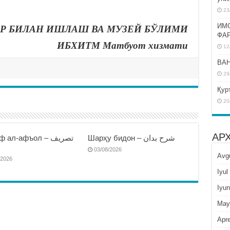
23
ИМ
Р БИЛАН ИШЛАШ ВА МУЗЕЙ БЎЛИМИ
ФА
ИБХИТМ Матбуот хизмати
12
BAH
29
Қур
20
АР
Шарҳу бидон – شرح بدان
 ал-афъол – تصريف
ا
03/08/2026
Avg
/2026
Iyul
Iyun
May
Apre