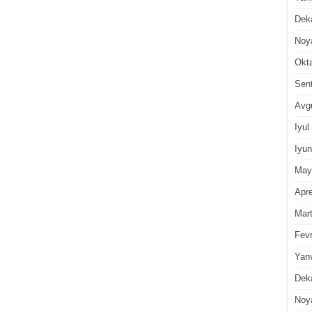
Dek
Noy
Okt
Sen
Avg
Iyul
Iyun
May
Apre
Mar
Fevr
Yan
Dek
Noy