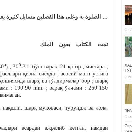
الصلوة به وعلى هذا الفصلين مسايل كثيرة يعرف
17
 :
تمت الكتاب بعون الملك
а
б
a
ХА
30
) ; 30
-31
бўш варақ. 21 қатор ; мистара ;
ТУТ
фасллари қизил сиёҳда ; асосий матн устига
29
 ҳошиясида шарҳ ва тўлдирмалар бор ; шарқ
чами : 190´90 mm. ; варақ ўлчами : 260´150
ланмаган.
а нақшли, шарқ муқоваси, турундж ва лола.
“IN
15
Сир
рақлари асардан ажралиб кетган, намдан
уни