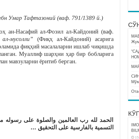
бн Умар Тафтазоний (ваф. 791/1389 й.)
СЎ
ҳ ан-Насафий ал-Фозил ал-Кайдоний (ваф.
МА
ал-мусолли”
(Фиқҳ ал-Кайдоний) асарига
Жум
 оламида фиқҳий масалаларни ишлаб чиқишда
“СА
ланган. Муаллиф шарҳни ҳар бир бобларига
НО
лан мавзуларни ёритиб берган.
МАР
СИ
Мўм
Ота
КЎ
الحمد لله رب العالمين والصلوة على رسوله م
IMO
التسمية بالفارسية على التحقيق …
BIL
15