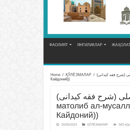
ФАОЛИЯТ
ЯНГИЛИКЛАР
ЖАҲОЛАТ
Home
/
ҚЎЛЁЗМАЛАР
/
شرح مطالب المصلى (شرح فقه كيدانى)(Шарҳ 
Кайдоний))
لمصلى (شرح فقه كيدانى
матолиб ал-мусалл
Кайдоний))
16/05/2024
ҚЎЛЁЗМАЛАР
583 кўр