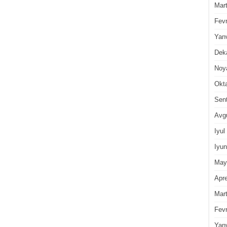
Mar
Fevr
Yan
Dek
Noy
Okt
Sen
Avg
Iyul
Iyun
May
Apre
Mar
Fevr
Yan