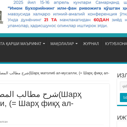
ГА ҚАРШИ МАЪРИФАТ
МАҚОЛАЛАР
ЖУРНАЛ
КУТУБХОН
матолиб ал-мусалли, (= Шарҳ фиқҳ ал-
ИЗ
شرح مطالب ا)(Шарҳ
и, (= Шарҳ фиқҳ ал-
ИЖ
илган