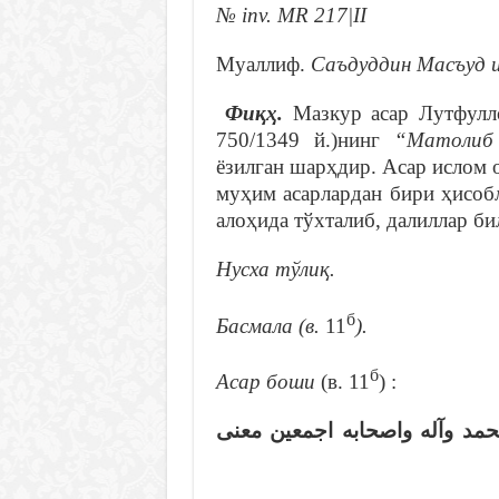
№ inv. MR 217|II
Муаллиф.
Саъдуддин Масъуд и
Фиқҳ.
Мазкур асар Лутфулло
750/1349 й.)нинг
“Матолиб 
ёзилган шарҳдир. Асар ислом
муҳим асарлардан бири ҳисоб
алоҳида тўхталиб, далиллар би
Нусха тўлиқ.
б
Басмала (в.
11
).
б
Асар боши
(в. 11
) :
حمد وآله واصحابه اجمعين معنى