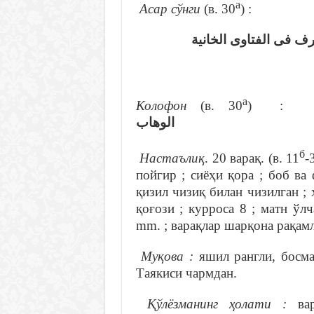
а
Асар сўнги
(в. 30
) :
…  فى الفتاوى الخانية
а
Колофон
(в. 30
)
الوهاب
б
Настаълиқ
. 20 варақ. (в. 11
-
пойгир ; сиёҳи қора ; боб ва 
қизил чизиқ билан чизилган ;
қоғози ; курроса 8 ; матн ўл
mm. ; варақлар шарқона рақам
Муқова :
яшил рангли, босм
Таякиси чармдан.
Қўлёзманинг ҳолати :
ва