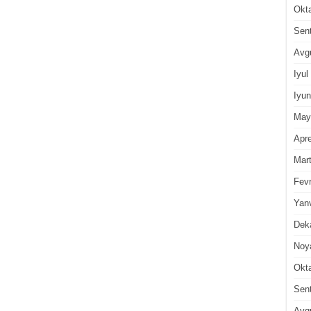
Okt
Sen
Avg
Iyul
Iyun
May
Apre
Mar
Fevr
Yan
Dek
Noy
Okt
Sen
Avg