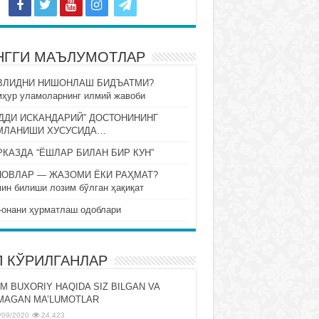
НГГИ МАЪЛУМОТЛАР
ВЛИДНИ НИШОНЛАШ БИДЪАТМИ?
ҳур уламоларнинг илмий жавоби
ДДИ ИСКАНДАРИЙ” ДОСТОНИНИНГ
МЛАНИШИ ХУСУСИДА…
КАЗДА “ЁШЛАР БИЛАН БИР КУН”
НОВЛАР — ЖАЗОМИ ЁКИ РАҲМАТ?
ин билиши лозим бўлган ҳақиқат
-онани ҳурматлаш одоблари
П КЎРИЛГАНЛАР
M BUXORIY HAQIDA SIZ BILGAN VA
MAGAN MA’LUMOTLAR
/09/2020
24,423