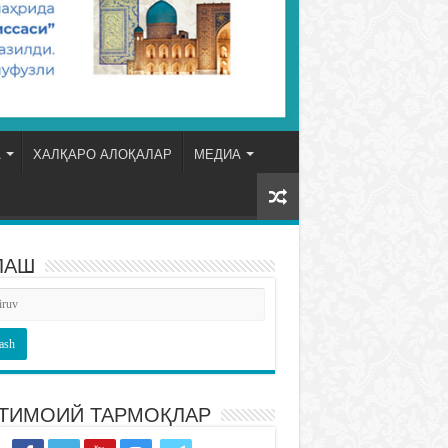
А
ХАЛҚАРО АЛОҚАЛАР
МЕДИА
ЛАШ
ТИМОИЙ ТАРМОҚЛАР