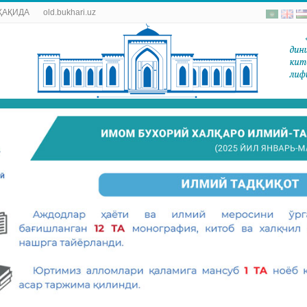
ҲАҚИДА
old.bukhari.uz