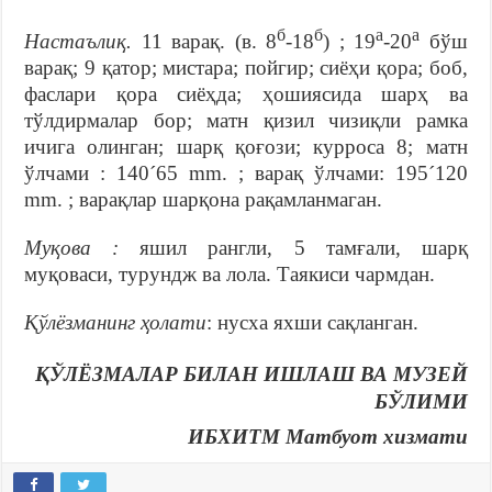
б
б
а
а
Настаълиқ.
11 варақ. (в. 8
-18
) ; 19
-20
бўш
варақ; 9 қатор; мистара; пойгир; сиёҳи қора; боб,
фаслари қора сиёҳда; ҳошиясида шарҳ ва
тўлдирмалар бор; матн қизил чизиқли рамка
ичига олинган; шарқ қоғози; курроса 8; матн
ўлчами : 140´65 mm. ; варақ ўлчами: 195´120
mm. ; варақлар шарқона рақамланмаган.
Муқова :
яшил рангли, 5 тамғали, шарқ
муқоваси, турундж ва лола. Таякиси чармдан.
Қўлёзманинг ҳолати
: нусха яхши сақланган.
ҚЎЛЁЗМАЛАР БИЛАН ИШЛАШ ВА МУЗЕЙ
БЎЛИМИ
ИБХИТМ Матбуот хизмати