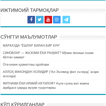
ИЖТИМОИЙ ТАРМОҚЛАР
СЎНГГИ МАЪЛУМОТЛАР
МАРКАЗДА “ЁШЛАР БИЛАН БИР КУН”
СИНОВЛАР — ЖАЗОМИ ЁКИ РАҲМАТ? Мўмин билиши лозим
бўлган ҳақиқат
Ота-онани ҳурматлаш одоблари
АЛЛОҲ МАКОНДАН ХОЛИДИР (“Ал-Эътимод фил эътиқод” асари
асосида)
ФИТНАМИ ЁКИ ИЛМИЙ ИХТИЛОФ? Аҳли сунна вал жамоа
ақийдаси ҳақида муҳим тушунтириш
КЎП КЎРИЛГАНЛАР