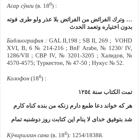
б
Асар сўнги
(в. 18
) :
… وترك الفرائض من الفرائض بلا عذر ولو طرى فوته
بدون اختياره وتعمد الحدث
Библиография :
GAL II,198 ; SB II, 269 ; VOHD
XVI, B, 6 № 214-216 ; BnF Arabe, № 1230/ IV,
1286/VII ; СВР IV, № 3201-3205 ; Халидов, №
4570-4575; Туркестон, № 47-50 ; Нукус № 52.
б
Колофон
(18
) :
تمت الكتاب سنة ١٢٥٤
هر كه خواند دعا طمع دارم زنكه من بنده كناه كارم
شد بتوفیق خدای لا ینام این کتابت روز دوشنبه تمام
б
Кўчирилган сана
(в. 18
)
:
1254/1838й.