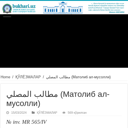
Home
/
ҚЎЛЁЗМАЛАР
/
مطالب المصلي (Матолиб ал-мусолли)
مطالب المصلي (Матолиб ал-
мусолли)
15/03/2024
ҚЎЛЁЗМАЛАР
569 кўрилган
№ inv. MR 565/IV