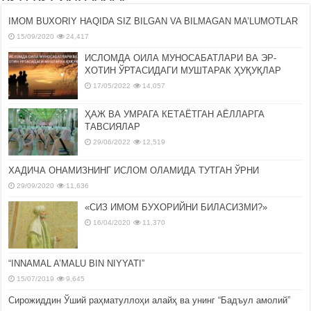
IMOM BUXORIY HAQIDA SIZ BILGAN VA BILMAGAN MA’LUMOTLAR
15/09/2020
24,417
ИСЛОМДА ОИЛА МУНОСАБАТЛАРИ ВА ЭР-
ХОТИН ЎРТАСИДАГИ МУШТАРАК ҲУҚУҚЛАР
17/05/2022
14,057
ҲАЖ ВА УМРАГА КЕТАЁТГАН АЁЛЛАРГА
ТАВСИЯЛАР
29/06/2022
12,519
ХАДИЧА ОНАМИЗНИНГ ИСЛОМ ОЛАМИДА ТУТГАН ЎРНИ
29/09/2020
11,636
«СИЗ ИМОМ БУХОРИЙНИ БИЛАСИЗМИ?»
16/04/2020
11,370
“INNAMAL A’MALU BIN NIYYATI”
15/07/2019
9,645
Сирожиддин Ўший раҳматуллоҳи алайҳ ва унинг “Бадъул амолий”