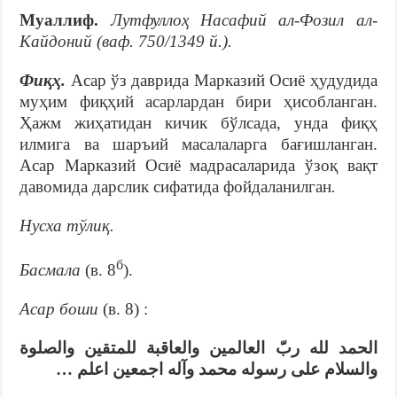
Муаллиф.
Лутфуллоҳ Насафий ал-Фозил ал-
Кайдоний (ваф. 750/1349 й.).
Фиқҳ.
Асар ўз даврида Марказий Осиё ҳудудида
муҳим фиқҳий асарлардан бири ҳисобланган.
Ҳажм жиҳатидан кичик бўлсада, унда фиқҳ
илмига ва шаръий масалаларга бағишланган.
Асар Марказий Осиё мадрасаларида ўзоқ вақт
давомида дарслик сифатида фойдаланилган
.
Нусха тўлиқ.
б
Басмала
(в. 8
).
Асар боши
(в. 8) :
الحمد لله ربّ العالمين والعاقبة للمتقين والصلوة
والسلام على رسوله محمد وآله اجمعين اعلم …