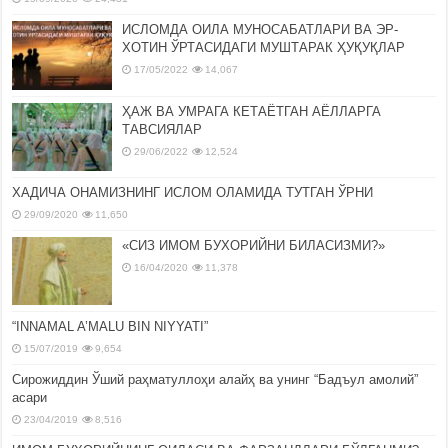
ИСЛОМДА ОИЛА МУНОСАБАТЛАРИ ВА ЭР-
ХОТИН ЎРТАСИДАГИ МУШТАРАК ҲУҚУҚЛАР
17/05/2022
14,067
ҲАЖ ВА УМРАГА КЕТАЁТГАН АЁЛЛАРГА
ТАВСИЯЛАР
29/06/2022
12,524
ХАДИЧА ОНАМИЗНИНГ ИСЛОМ ОЛАМИДА ТУТГАН ЎРНИ
29/09/2020
11,650
«СИЗ ИМОМ БУХОРИЙНИ БИЛАСИЗМИ?»
16/04/2020
11,378
“INNAMAL A’MALU BIN NIYYATI”
15/07/2019
9,654
Сирожиддин Ўший раҳматуллоҳи алайҳ ва унинг “Бадъул амолий”
асари
23/04/2019
8,516