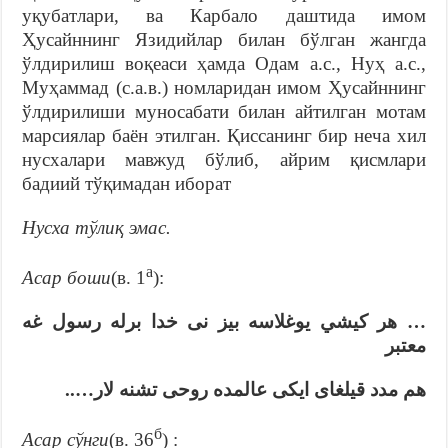
уқубатлари, ва Карбало даштида имом
Ҳусайннинг Язидийлар билан бўлган жангда
ўлдирилиш воқеаси ҳамда Одам а.с., Нуҳ а.с.,
Муҳаммад (с.а.в.) номларидан имом Ҳусайннинг
ўлдирилиши муносабати билан айтилган мотам
марсиялар баён этилган. Қиссанинг бир неча хил
нусхалари мавжуд бўлиб, айрим қисмлари
бадиий тўқимадан иборат
Нусха тўлиқ эмас.
а
Асар боши
(в. 1
):
… هر كيشي يوغلاسه بيز نى خدا برله رسول غه
معتبر
هم مدد قيلغاى ايكى عالمده روحى تشنه لار…..
б
Асар сўнги
(в. 36
) :