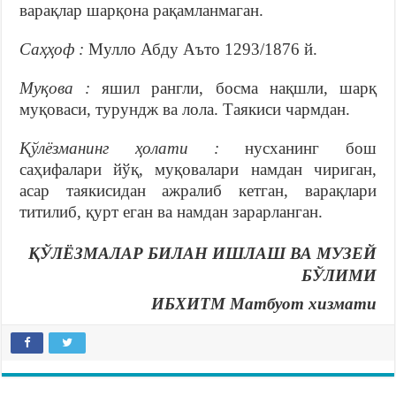
варақлар шарқона рақамланмаган.
Саҳҳоф :
Мулло Абду Аъто 1293/1876 й.
Муқова :
яшил рангли, босма нақшли, шарқ
муқоваси, турундж ва лола. Таякиси чармдан.
Қўлёзманинг ҳолати :
нусханинг бош
саҳифалари йўқ, муқовалари намдан чириган,
асар таякисидан ажралиб кетган, варақлари
титилиб, қурт еган ва намдан зарарланган.
ҚЎЛЁЗМАЛАР БИЛАН ИШЛАШ ВА МУЗЕЙ
БЎЛИМИ
ИБХИТМ Матбуот хизмати