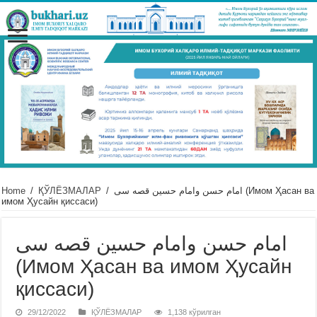
Home
/
ҚЎЛЁЗМАЛАР
/
امام حسن وامام حسین قصه سى (Имом Ҳасан ва
имом Ҳусайн қиссаси)
امام حسن وامام حسین قصه سى
(Имом Ҳасан ва имом Ҳусайн
қиссаси)
29/12/2022
ҚЎЛЁЗМАЛАР
1,138 кўрилган