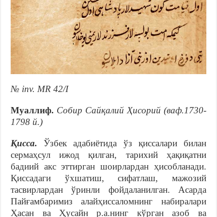
№ inv. MR 42/I
Муаллиф.
Собир Сайқалий Ҳисорий (ваф.1730-
1798 й.)
Қисса.
Ўзбек адабиётида ўз қиссалари билан
сермаҳсул ижод қилган, тарихий ҳақиқатни
бадиий акс эттирган шоирлардан ҳисобланади.
Қиссадаги ўхшатиш, сифатлаш, мажозий
тасвирлардан ўринли фойдаланилган. Асарда
Пайғамбаримиз алайҳиссаломнинг набиралари
Ҳасан ва Ҳусайн р.а.нинг кўрган азоб ва