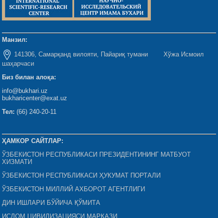
Манзил:
141306, Самарқанд вилояти, Пайариқ тумани Хўжа Исмоил
шаҳарчаси
Биз билан алоқа:
info@bukhari.uz
bukharicenter@exat.uz
Тел:
(66) 240-20-11
ҲАМКОР САЙТЛАР:
ЎЗБЕКИСТОН РЕСПУБЛИКАСИ ПРЕЗИДЕНТИНИНГ МАТБУОТ
ХИЗМАТИ
ЎЗБЕКИСТОН РЕСПУБЛИКАСИ ҲУКУМАТ ПОРТАЛИ
ЎЗБЕКИСТОН МИЛЛИЙ АХБОРОТ АГЕНТЛИГИ
ДИН ИШЛАРИ БЎЙИЧА ҚЎМИТА
ИСЛОМ ЦИВИЛИЗАЦИЯСИ МАРКАЗИ