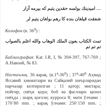
… اميدينك بولسه حقدين يتيم كه بيرمه آزار
شفقت قيلغان بنده كا رهم بولغان يتيم لر
б
Колофон
(в. 36
) :
تمت الكتاب بعون الملك الوهاب والله اعلم بالصواب
تم تم تم
Библиография
: Kat. I.R, I, № 394-397, 767-769 ;
А.Навоий, № 83.
а
б
а
б
Настаълиқ
. 36 варақ. (в.1
-36
) ; 37
-40
Аҳмад
Яссавий ҳикматлари ва Сайқалий шеърларидан
парчалар келтирилган ; 11 қатор; мистара;
пойгир; сиёҳи қора; боб ва фасллари қизил
сиёҳда ; шарқ қоғози; курроса 8; матн ўлчами :
170´80 mm. ; варақ ўлчами: 250´150 mm. ;