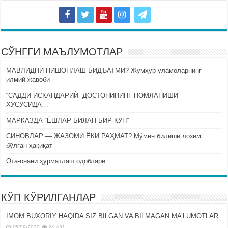
СЎНГГИ МАЪЛУМОТЛАР
МАВЛИДНИ НИШОНЛАШ БИДЪАТМИ? Жумҳур уламоларнинг
илмий жавоби
“САДДИ ИСКАНДАРИЙ” ДОСТОНИНИНГ НОМЛАНИШИ
ХУСУСИДА…
МАРКАЗДА “ЁШЛАР БИЛАН БИР КУН”
СИНОВЛАР — ЖАЗОМИ ЁКИ РАҲМАТ? Мўмин билиши лозим
бўлган ҳақиқат
Ота-онани ҳурматлаш одоблари
КЎП КЎРИЛГАНЛАР
IMOM BUXORIY HAQIDA SIZ BILGAN VA BILMAGAN MA’LUMOTLAR
15/09/2020
24,431