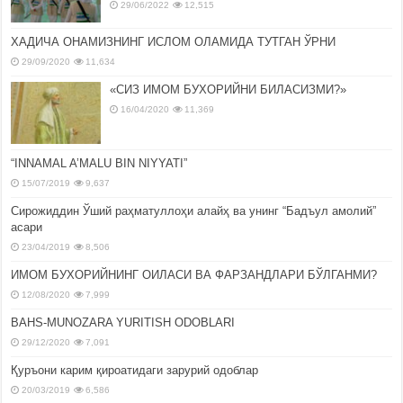
29/06/2022
12,515
ХАДИЧА ОНАМИЗНИНГ ИСЛОМ ОЛАМИДА ТУТГАН ЎРНИ
29/09/2020
11,634
«СИЗ ИМОМ БУХОРИЙНИ БИЛАСИЗМИ?»
16/04/2020
11,369
“INNAMAL A’MALU BIN NIYYATI”
15/07/2019
9,637
Сирожиддин Ўший раҳматуллоҳи алайҳ ва унинг “Бадъул амолий”
асари
23/04/2019
8,506
ИМОМ БУХОРИЙНИНГ ОИЛАСИ ВА ФАРЗАНДЛАРИ БЎЛГАНМИ?
12/08/2020
7,999
BAHS-MUNOZARA YURITISH ODOBLARI
29/12/2020
7,091
Қуръони карим қироатидаги зарурий одоблар
20/03/2019
6,586