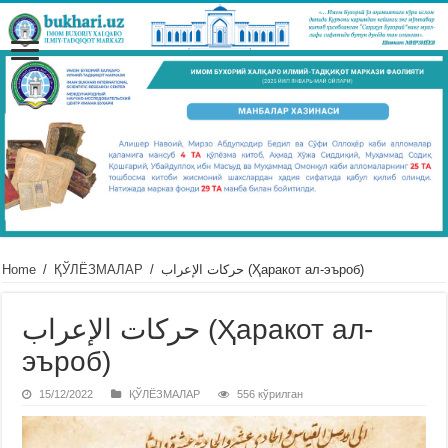
Home
/
ҚЎЛЁЗМАЛАР
/
حركات الإعراب (Ҳаракот ал-эъроб)
حركات الإعراب (Ҳаракот ал-
эъроб)
15/12/2022
ҚЎЛЁЗМАЛАР
556 кўрилган