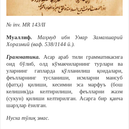
№ inv. MR 143/II
Муаллиф.
Маҳмуд ибн Умар Замахшарий
Хоразмий (ваф. 538/1144 й.).
Грамматика.
Асар араб тили грамматикасига
оид бўлиб, олд кўмакчиларнинг турлари ва
уларнинг гапларда қўлланилиш қоидалари,
феълларнинг тусланиши, исмларни мансуб
(фатҳа) қилиши, кесимни эса марфуъ (бош
келишик)да келтирилиши, феълларни жазм
(сукун) қилиши келтирилган. Асарга бир қанча
шарҳлар ёзилган.
Нусха тўлиқ эмас
.