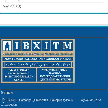
May 2018
(1)
Манзил:
141306, Самарқанд вилояти, Пайариқ тумани Хўжа Исмоил
шаҳарчаси