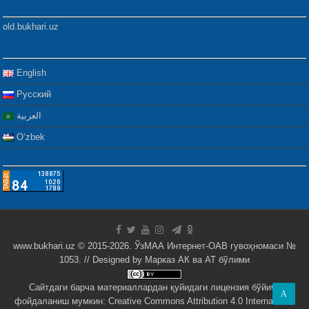
old.bukhari.uz
English
Русский
العربية
Oʻzbek
www.bukhari.uz © 2015-2026. ЎзМАА Интернет-ОАВ гувоҳномаси №
1053. // Designed by
Марказ АК ва АТ бўлими
Сайтдаги барча материаллардан қуйидаги лицензия бўйича
A
фойдаланиш мумкин:
Creative Commons Attribution 4.0 International