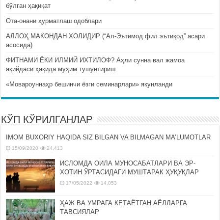
бўлган ҳақиқат
Ота-онани ҳурматлаш одоблари
АЛЛОҲ МАКОНДАН ХОЛИДИР (“Ал-Эътимод фил эътиқод” асари
асосида)
ФИТНАМИ ЁКИ ИЛМИЙ ИХТИЛОФ? Аҳли сунна вал жамоа
ақийдаси ҳақида муҳим тушунтириш
«Мовароуннаҳр бешинчи ёзги семинарлари» якунланди
КЎП КЎРИЛГАНЛАР
IMOM BUXORIY HAQIDA SIZ BILGAN VA BILMAGAN MA’LUMOTLAR
15/09/2020
24,413
ИСЛОМДА ОИЛА МУНОСАБАТЛАРИ ВА ЭР-
ХОТИН ЎРТАСИДАГИ МУШТАРАК ҲУҚУҚЛАР
17/05/2022
14,053
ҲАЖ ВА УМРАГА КЕТАЁТГАН АЁЛЛАРГА
ТАВСИЯЛАР