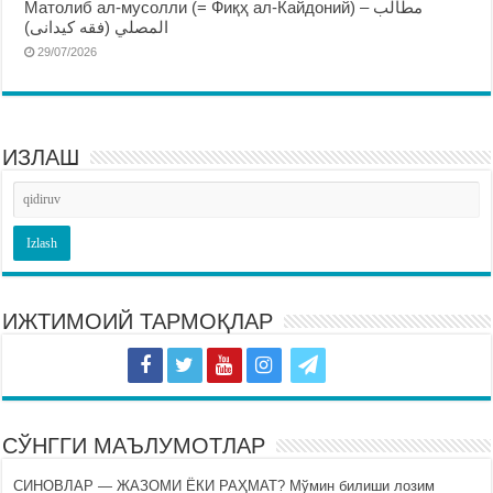
Матолиб ал-мусолли (= Фиқҳ ал-Кайдоний) – مطالب
المصلي (فقه كيدانى)
29/07/2026
ИЗЛАШ
ИЖТИМОИЙ ТАРМОҚЛАР
СЎНГГИ МАЪЛУМОТЛАР
СИНОВЛАР — ЖАЗОМИ ЁКИ РАҲМАТ? Мўмин билиши лозим