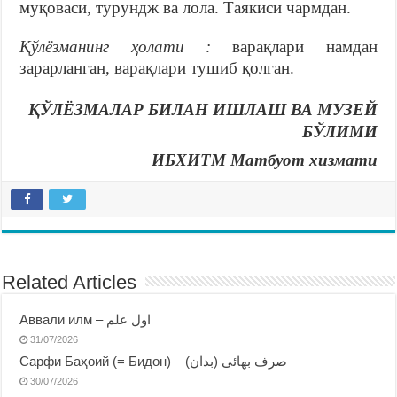
муқоваси, турундж ва лола. Таякиси чармдан.
Қўлёзманинг ҳолати :
варақлари намдан
зарарланган, варақлари тушиб қолган.
ҚЎЛЁЗМАЛАР БИЛАН ИШЛАШ ВА МУЗЕЙ
БЎЛИМИ
ИБХИТМ Матбуот хизмати
Related Articles
Аввали илм – اول علم
31/07/2026
Сарфи Баҳоий (= Бидон) – صرف بهائى (بدان)
30/07/2026