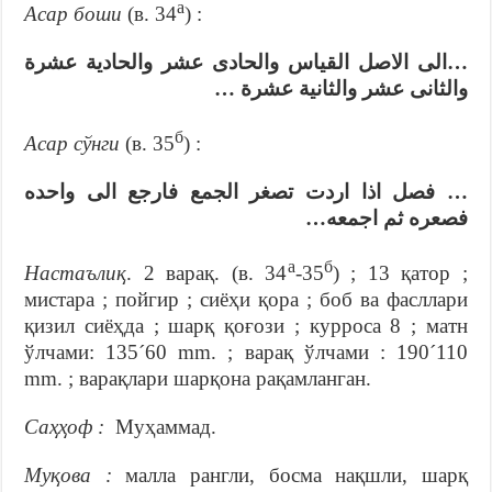
а
Асар боши
(в. 34
) :
…الى الاصل القياس والحادى عشر والحادية عشرة
والثانى عشر والثانية عشرة …
б
Асар сўнги
(в. 35
) :
… فصل اذا اردت تصغر الجمع فارجع الى واحده
فصعره ثم اجمعه…
а
б
Настаълиқ
. 2 варақ. (в. 34
-35
) ; 13 қатор ;
мистара ; пойгир ; сиёҳи қора ; боб ва фасллари
қизил сиёҳда ; шарқ қоғози ; курроса 8 ; матн
ўлчами: 135´60 mm. ; варақ ўлчами : 190´110
mm. ; варақлари шарқона рақамланган.
Саҳҳоф :
Муҳаммад.
Муқова :
малла рангли, босма нақшли, шарқ