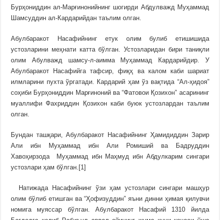
Бурҳониддин ал-Марғинонийнинг шогирди Абдулважд Муҳаммад
Шамсуддин ал-Кардарийдан таълим олган.
Абулбаракот Насафийнинг етук олим булиб етишишида
устозларини меҳнати катта бўлган. Устозларидан бири таниқли
олим Абулважд шамсу-л-аимма Муҳаммад Кардарийдир. У
Абулбаракот Насафийга тафсир, фиқҳ ва калом каби шариат
илмларини пухта ўргатади. Кардарий ҳам ўз вақтида “Ал-ҳидоя”
соҳиби Бурҳониддин Марғиноний ва “Фатовои Қозихон” асарининг
муаллифи Фахриддин Қозихон каби буюк устозлардан таълим
олган.
Бундан ташқари, Абулбаракот Насафийнинг Ҳамидиддин Зарир
Али ибн Муҳаммад ибн Али Ромиший ва Бадруддин
Хавоҳирзода Муҳаммад ибн Маҳмуд ибн Абдулкарим сингари
устозлари ҳам бўлган.[1]
Натижада Насафийнинг ўзи ҳам устозлари сингари машҳур
олим бўлиб етишган ва “Ҳофизуддин” яъни динни ҳимая қилувчи
номига муяссар бўлган. Абулбаракот Насафий 1310 йилда