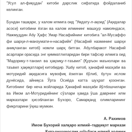
“Усул ал-фиқҳдан” китоби дарслик сифатида фойдаланиб
келинган.
Бундан ташқари, у калом илмига оид “Умдату-л-ақоид” (Ақидалар
асоси) китобини ёзган ва калом илмининг машҳур намояндаси,
Нажмуддин Абу Ҳафс Умар Насафийнинг китобига “ал-Мусаффо
фи шарҳи-л-манзумати-н-насафийя” (Насафий назмининг шарҳи
аниқланган китоб) номли шарҳ битган. Абулбаракот Насафий
асарлари орасида энг қимматлиларидан бири тафсир илмига оид
“Мадорику-т-танзил ва ҳақоиқу-т-таъвил” (Қуръон маънолари ва
таъвил ҳақиқатлари) китобидир. Ушбу китоб, ҳанафий мазҳаби ва
мотуридий ақидасига мувофиқ ёзилган бўлиб, бутун ислом
дунёсида, айниқса Ўрта Осиёда катта шуҳрат қозонган.
Китобнинг бир неча жойларида Ҳанафий мазҳаби йўлбошчилари
ва Имом ал-Мотуридийнинг сўзлари ҳамда ўша даврнинг илм
марказлари ҳисобланган Бухоро, Самарқанд олимларининг
фикрларини ўқиш мумкин.
А. Рахимов
Имом Бухорий халқаро илмий
–
тадқиқот маркази
Қуръоншунослик шўъбаси илмий ходими