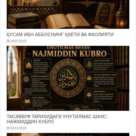
ҚУСАМ ИБН АББОСНИНГ ҲАЁТИ ВА ФАОЛИЯТИ
28/07/2026
ТАСАВВУФ ТАРИХИДАГИ УНУТИЛМАС ШАХС:
НАЖМИДДИН КУБРО
02/07/2026