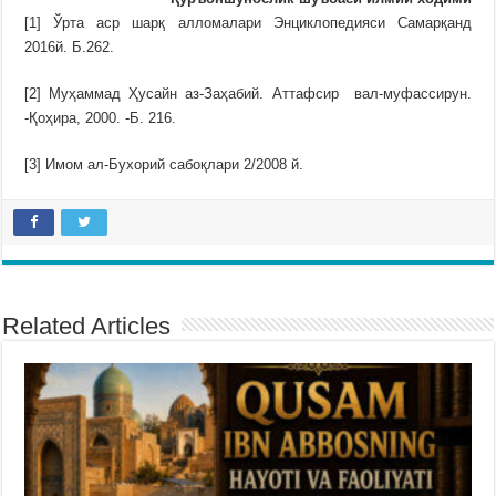
[1] Ўрта аср шарқ алломалари Энциклопедияси Самарқанд
2016й. Б.262.
[2] Муҳаммад Ҳусайн аз-Заҳабий. Аттафсир вал-муфассирун.
-Қоҳира, 2000. -Б. 216.
[3] Имом ал-Бухорий сабоқлари 2/2008 й.
Related Articles