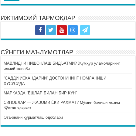
ИЖТИМОИЙ ТАРМОҚЛАР
СЎНГГИ МАЪЛУМОТЛАР
МАВЛИДНИ НИШОНЛАШ БИДЪАТМИ? Жумҳур уламоларнинг
илмий жавоби
“САДДИ ИСКАНДАРИЙ” ДОСТОНИНИНГ НОМЛАНИШИ
ХУСУСИДА…
МАРКАЗДА “ЁШЛАР БИЛАН БИР КУН”
СИНОВЛАР — ЖАЗОМИ ЁКИ РАҲМАТ? Мўмин билиши лозим
бўлган ҳақиқат
Ота-онани ҳурматлаш одоблари