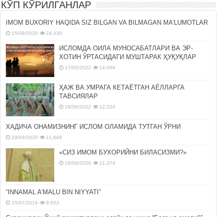
КЎП КЎРИЛГАНЛАР
IMOM BUXORIY HAQIDA SIZ BILGAN VA BILMAGAN MA’LUMOTLAR
15/09/2020
24,430
ИСЛОМДА ОИЛА МУНОСАБАТЛАРИ ВА ЭР-
ХОТИН ЎРТАСИДАГИ МУШТАРАК ҲУҚУҚЛАР
17/05/2022
14,066
ҲАЖ ВА УМРАГА КЕТАЁТГАН АЁЛЛАРГА
ТАВСИЯЛАР
29/06/2022
12,524
ХАДИЧА ОНАМИЗНИНГ ИСЛОМ ОЛАМИДА ТУТГАН ЎРНИ
29/09/2020
11,649
«СИЗ ИМОМ БУХОРИЙНИ БИЛАСИЗМИ?»
16/04/2020
11,374
“INNAMAL A’MALU BIN NIYYATI”
15/07/2019
9,653