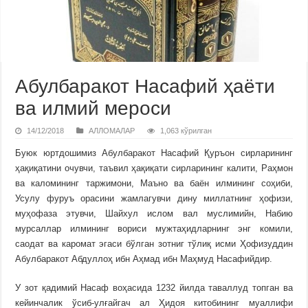
Абулбаракот Насафий ҳаёти
ва илмий мероси
14/12/2018
АЛЛОМАЛАР
1,063 кўрилган
Буюк юртдошимиз Абулбаракот Насафий Қуръон сирларининг
ҳақиқатини очувчи, таъвил ҳақиқати сирларининг калити, Раҳмон
ва каломининг таржимони, Маъно ва баён илмининг соҳиби,
Усулу фуруъ орасини жамлагувчи дину миллатнинг ҳофизи,
муҳофаза этувчи, Шайхул ислом вал муслимийн, Набию
мурсаллар илмининг вориси мужтаҳидларнинг энг комили,
саодат ва каромат эгаси бўлган зотниг тўлиқ исми Ҳофизуддин
Абулбаракот Абдуллоҳ ибн Аҳмад ибн Маҳмуд Насафийдир.
У зот қадимий Насаф воҳасида 1232 йилда таваллуд топган ва
кейинчалик ўсиб-улғайгач ал Ҳидоя китобининг муаллифи