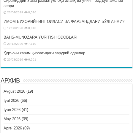
Сирожиддин Ўший раҳматуллоҳи алайҳ ва унинг “Бадъул амолий”
асари
23/04/2019
8,516
ИМОМ БУХОРИЙНИНГ ОИЛАСИ ВА ФАРЗАНДЛАРИ БЎЛГАНМИ?
12/08/2020
8,010
BAHS-MUNOZARA YURITISH ODOBLARI
29/12/2020
7,110
Қуръони карим қироатидаги зарурий одоблар
20/03/2019
6,591
АРХИВ
Avgust 2026
(19)
Iyul 2026
(66)
Iyun 2026
(41)
May 2026
(39)
Aprel 2026
(69)