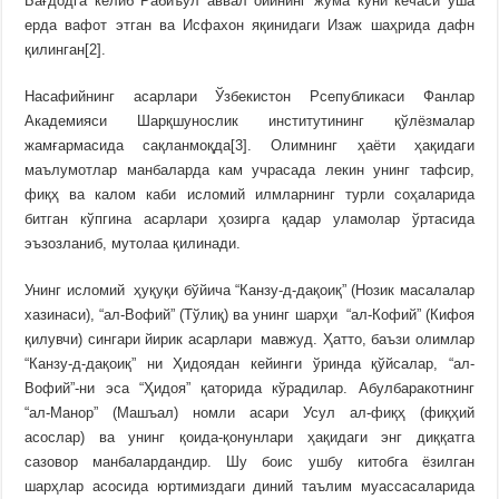
Бағдодга келиб Рабиъул аввал ойининг жума куни кечаси ўша
ерда вафот этган ва Исфахон яқинидаги Изаж шаҳрида дафн
қилинган[2].
Насафийнинг асарлари Ўзбекистон Рсепубликаси Фанлар
Академияси Шарқшунослик институтининг қўлёзмалар
жамғармасида сақланмоқда[3]. Олимнинг ҳаёти ҳақидаги
маълумотлар манбаларда кам учрасада лекин унинг тафсир,
фиқҳ ва калом каби исломий илмларнинг турли соҳаларида
битган кўпгина асарлари ҳозирга қадар уламолар ўртасида
эъзозланиб, мутолаа қилинади.
Унинг исломий ҳуқуқи бўйича “Канзу-д-дақоиқ” (Нозик масалалар
хазинаси), “ал-Вофий” (Тўлиқ) ва унинг шарҳи “ал-Кофий” (Кифоя
қилувчи) сингари йирик асарлари мавжуд. Ҳатто, баъзи олимлар
“Канзу-д-дақоиқ” ни Ҳидоядан кейинги ўринда қўйсалар, “ал-
Вофий”-ни эса “Ҳидоя” қаторида кўрадилар. Абулбаракотнинг
“ал-Манор” (Машъал) номли асари Усул ал-фиқҳ (фиқҳий
асослар) ва унинг қоида-қонунлари ҳақидаги энг диққатга
сазовор манбалардандир. Шу боис ушбу китобга ёзилган
шарҳлар асосида юртимиздаги диний таълим муассасаларида