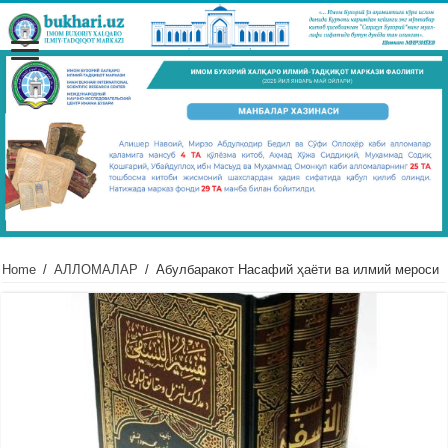
Home
/
АЛЛОМАЛАР
/
Абулбаракот Насафий ҳаёти ва илмий мероси