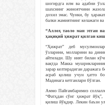
шогирдга илм ва адабни ўзл
шахснинг жиноятчини жазол
дохил эмас. Чунки, бу ҳарака
балки жамиятнинг келажаги ва
“Аллоҳ таоло ман этган н
ҳақиқий ҳижрат қилган киш
“Ҳижрат” деб мусулмонла
ўзларини, молларини ва дини
айтилади. Шу ният билан кўч
вақтда Макка мушрикларини
зарар келтирадиган даражага 
асраб қолиш учун ҳатто бо
Мадинага кетганлари бўлган.
Аммо Пайғамбаримиз соллалло
“Фатҳдан сўнг ҳижрат йўқ”, 
қилиш йўқдир. Лекин баъзи у