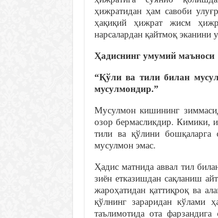
ҳижратидан ҳам савоби улуғ
ҳақиқий ҳижрат жисм ҳижра
нарсалардан қайтмоқ эканини 
Ҳ
адиснинг умумий маъноси
“Қўли ва тили билан мусу
мусулмондир.”
Мусулмон кишининг зиммасид
озор бермасликдир. Кимики, 
тили ва қўлини бошқаларга 
мусулмон эмас.
Ҳадис матнида аввал тил била
зиён етказишдан сақланиш ай
жароҳатидан қаттиқроқ ва ал
қўлнинг зараридан кўлами ҳ
таълимотида ота фарзандига