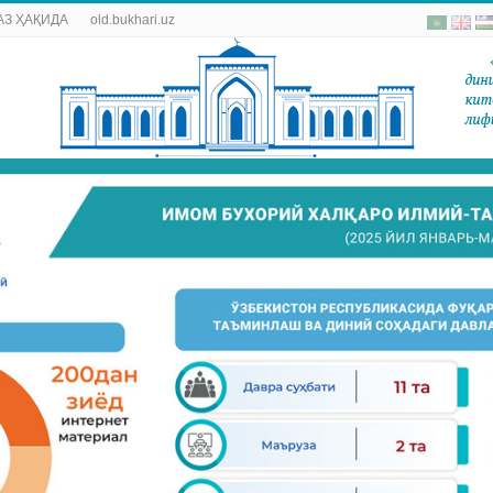
АЗ ҲАҚИДА
old.bukhari.uz