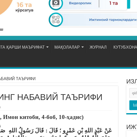
ГА ҚАРШИ МАЪРИФАТ
МАҚОЛАЛАР
ЖУРНАЛ
КУТУБХОН
АБАВИЙ ТАЪРИФИ
ИЗ
ИНГ НАБАВИЙ ТАЪРИФИ
н
 Имон китоби, 4-боб, 10-ҳадис)
ИЖ
عَنْ عَبْدِ اللهِ بْنِ عَمْرٍو ؛ قَالَ : قَالَ رَسُولُ اللهِ صَلَّى 