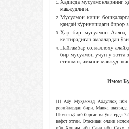
Ҳадисда мусулмонларнинг ҳа
мавжудлиги.
Мусулмон киши бошқаларга
қандай кўринишдаги бирор з
Ҳар бир мусулмон Аллоҳ т
келтирадиган амаллардан ўзи
Пайғамбар соллаллоҳу алайҳ
бир мусулмон учун у зотга 
етишмоқ имкони мавжуд экан
Имом Бу
____________________________________
[1]
Абу Муҳаммад Абдуллоҳ ибн А
ровийлардан бири, Макка шаҳрида 
Шомга кўчиб борган ва ўша ерда 72 
вафот этган. Отасидан олдин исло
ибн Ҳошим ибн Саид ибн Саҳм, о