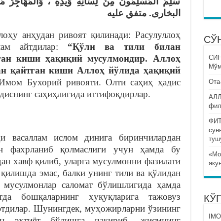
سَلِمَ الْمُسْلِمُونَ مِنْ لِسَانِهِ وَيَدِهِ ، وَالْمُهَاجِر
البخارى. متفق عليه
оҳу анҳудан ривоят қилинади: Расулуллоҳ
СЎ
лам айтдилар:
“Қўли ва тили билан
ган киши ҳақиқий мусулмондир. Аллоҳ
СИ
Мўм
ан қайтган киши Аллоҳ йўлида ҳақиқий
мом Бухорий ривояти. Олти саҳиҳ ҳадис
Ота
диснинг саҳиҳлигида иттифоқдирлар.
АЛЛ
фил
ФИТ
сун
ҳи васаллам ислом динига биринчилардан
туш
н фахрланиб қолмаслиги учун ҳамда бу
«Мо
ан хавф қилиб, уларга мусулмонни фазилати
яку
қилишда эмас, балки унинг тили ва қўлидан
а мусулмонлар саломат бўлишлигида ҳамда
да бошқаларнинг ҳуқуқларига тажовуз
КЎ
 этдилар. Шунингдек, муҳожирларни ўзининг
IMO
ан эҳтиёт бўлишга чақириб, жисмнинг