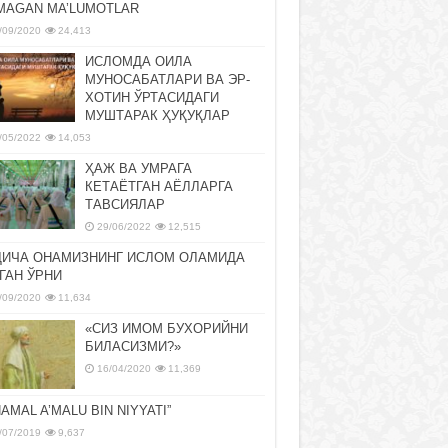
MAGAN MA’LUMOTLAR
/09/2020
24,413
ИСЛОМДА ОИЛА
МУНОСАБАТЛАРИ ВА ЭР-
ХОТИН ЎРТАСИДАГИ
МУШТАРАК ҲУҚУҚЛАР
/05/2022
14,053
ҲАЖ ВА УМРАГА
КЕТАЁТГАН АЁЛЛАРГА
ТАВСИЯЛАР
29/06/2022
12,515
ДИЧА ОНАМИЗНИНГ ИСЛОМ ОЛАМИДА
ГАН ЎРНИ
/09/2020
11,634
«СИЗ ИМОМ БУХОРИЙНИ
БИЛАСИЗМИ?»
16/04/2020
11,369
NAMAL A’MALU BIN NIYYATI”
/07/2019
9,637