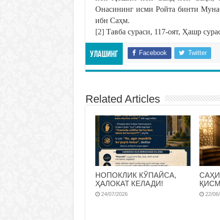
Онасининг исми Ройта бинти Муна
ибн Саҳм.
[2]
Тавба сураси, 117-оят, Ҳашр сура
Facebook
Twitter
Улашинг
Related Articles
НОПОКЛИК КЎПАЙСА,
САҲИ
ҲАЛОКАТ КЕЛАДИ!
ҚИС
24/07/2026
22/06