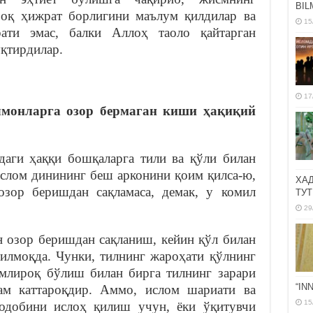
BIL
роқ ҳижрат борлигини маълум қилдилар ва
15
ти эмас, балки Аллоҳ таоло қайтарган
уқтирдилар.
17
лмонларга озор бермаган киши ҳақиқий
аги ҳаққи бошқаларга тили ва қўли билан
ислом динининг беш арконини қоим қилса-ю,
ХА
озор беришдан сақламаса, демак, у комил
ТУТ
29
н озор беришдан сақланиш, кейин қўл билан
тилмоқда. Чунки, тилнинг жароҳати қўлнинг
амлироқ бўлиш билан бирга тилнинг зарари
“IN
ам каттароқдир. Аммо, ислом шариати ва
15
 одобини ислоҳ қилиш учун, ёки ўқитувчи