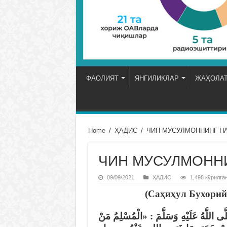
ФАОЛИЯТ
ЯНГИЛИКЛАР
ЖАҲОЛАТ
Home
/
ҲАДИС
/
ЧИН МУСУЛМОННИНГ Н
ЧИН МУСУЛМОНН
09/09/2021
ҲАДИС
1,498 кўрилга
(Саҳиҳул Бухорий,
اللَّهُ عَلَيْهِ وَسَلَّمَ
: «الْمُسْلِمُ مَنْ