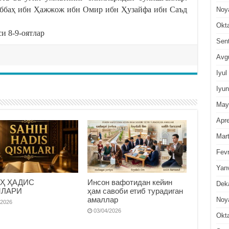
ббаҳ ибн Ҳажжож ибн Омир ибн Ҳузайфа ибн Саъд
Noy
Okt
си 8-9-оятлар
Sen
Avg
Iyul
Iyun
May
Apre
Mar
Fevr
Yan
Ҳ ҲАДИС
Инсон вафотидан кейин
Dek
МЛАРИ
ҳам савоби етиб турадиган
амаллар
Noy
/2026
03/04/2026
Okt