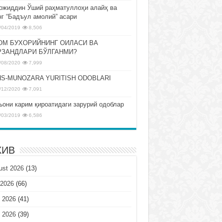
ожиддин Ўший раҳматуллоҳи алайҳ ва
нг “Бадъул амолий” асари
/04/2019
8,506
ОМ БУХОРИЙНИНГ ОИЛАСИ ВА
РЗАНДЛАРИ БЎЛГАНМИ?
/08/2020
7,999
S-MUNOZARA YURITISH ODOBLARI
/12/2020
7,091
ъони карим қироатидаги зарурий одоблар
/03/2019
6,586
ХИВ
ust 2026
(13)
 2026
(66)
 2026
(41)
 2026
(39)