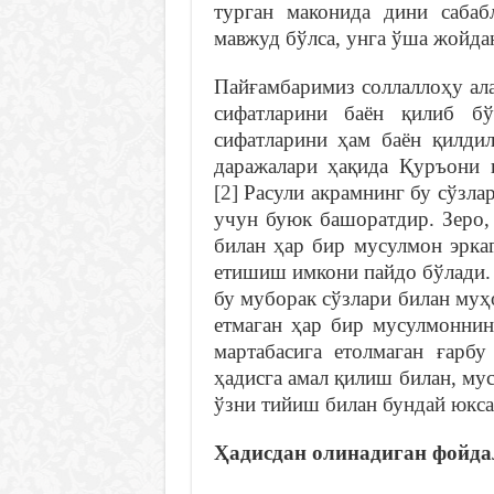
турган маконида дини сабаб
мавжуд бўлса, унга ўша жойда
Пайғамбаримиз соллаллоҳу ал
сифатларини баён қилиб бў
сифатларини ҳам баён қилди
даражалари ҳақида Қуръони 
[2]
Расули акрамнинг бу сўзлар
учун буюк башоратдир. Зеро,
билан ҳар бир мусулмон эрка
етишиш имкони пайдо бўлади. 
бу муборак сўзлари билан муҳ
етмаган ҳар бир мусулмоннин
мартабасига етолмаган ғар
ҳадисга амал қилиш билан, му
ўзни тийиш билан бундай юксак
Ҳадисдан олинадиган фойда