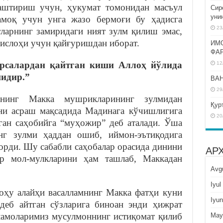
аштириш учун, ҳукумат томонидан масъул
Сир
уни
амоқ учун унга жазо бермоғи бу ҳадисга
23
тларнинг замиридаги ният зулм қилиш эмас,
 ислоҳи учун қайғуришдан иборат.
ИМ
ФА
арсалардан қайтган киши Аллоҳ йўлида
12
идир.”
BAH
29
рнинг Макка мушрикларининг зулмидан
Қур
ни асраш мақсадида Мадинага кўчишлигига
20
ган саҳобийга “муҳожир” деб аталади. Ўша
нг зулми ҳаддан ошиб, иймон-эътиқодига
борди. Шу сабабли саҳобалар орасида динини
АР
р мол-мулкларини ҳам ташлаб, Маккадан
Avg
Iyul
ҳу алайҳи васалламнинг Макка фатҳи куни
Iyun
деб айтган сўзларига биноан энди ҳижрат
ламоларимиз мусулмоннинг истиқомат қилиб
May