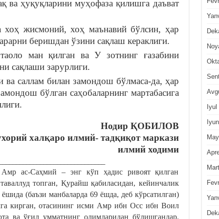
Fevr
қ ва ҳуқуқларини муҳофаза қилишга даъват
Yan
 хоҳ жисмоний, хоҳ маънавий бўлсин, ҳар
Dek
арарни беришдан ўзини сақлаш кераклиги.
Noy
аоло ман қилган ва У зотнинг ғазабини
Okt
ни сақлаши зарурлиги.
Sen
и ва саллам билан замондош бўлмаса-да, ҳар
замондош бўлган саҳобаларнинг мартабасига
Avg
лиги.
Iyul
Iyun
Нодир ҚОБИЛОВ
хорий халқаро илмий- тадқиқот маркази
May
илмий ходими
Apre
_______________________________
Mar
мр ас-Саҳмий – энг кўп ҳадис ривоят қилган
Fevr
таваллуд топган, Қурайш қабиласидан, кейинчалик
ёшида (баъзи манбаларда 69 ёшда, деб кўрсатилган)
Yan
мга кирган, отасининг исми Амр ибн Осс ибн Воил
Dek
та ва ўғил умматнинг олимларидан бўлишганлар.