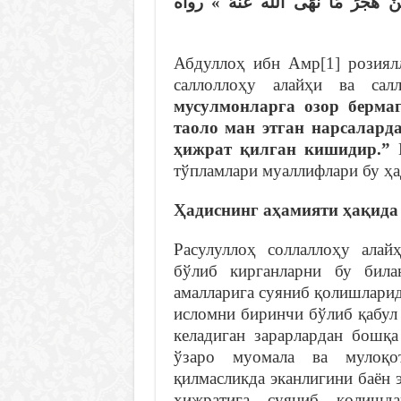
ُ مَنْ هَجَرَ مَا نَهَى الله عَنْهُ » رواه
Абдуллоҳ ибн Амр
[1]
розиялл
саллоллоҳу алайҳи ва сал
мусулмонларга озор берма
таоло ман этган нарсалард
ҳижрат қилган кишидир.”
И
тўпламлари муаллифлари бу ҳа
Ҳ
адиснинг аҳамияти ҳақида
Расулуллоҳ соллаллоҳу алай
бўлиб кирганларни бу била
амалларига суяниб қолишларид
исломни биринчи бўлиб қабул 
келадиган зарарлардан бошқ
ўзаро муомала ва мулоқот
қилмасликда эканлигини баён
ҳижратига суяниб қолишд