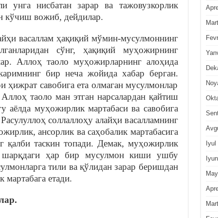
ли унга нисбатан зарар ва тажовузкорлик
Apre
н кўчиш вожиб, дейдилар.
Mar
айҳи васаллам ҳақиқий мўмин-мусулмоннинг
Fevr
лганларидан сўнг, ҳақиқий муҳожирнинг
Yan
лар. Аллоҳ таоло муҳожирларнинг алоҳида
Dek
каримнинг бир неча жойида хабар берган.
Noy
и ҳижрат савобига ета олмаган мусулмонлар
 Аллоҳ таоло ман этган нарсалардан қайтиш
Okt
гу аёлда муҳожирлик мартабаси ва савобига
Sen
Расулуллоҳ соллаллоҳу алайҳи васалламнинг
Avg
ожирлик, ансорлик ва саҳобалик мартабасига
г қалби таскин топади. Демак, муҳожирлик
Iyul
бу шарқдаги ҳар бир мусулмон киши ушбу
Iyun
сулмонларга тили ва қўлидан зарар беришдан
May
 мартабага етади.
Apre
лар.
Mar