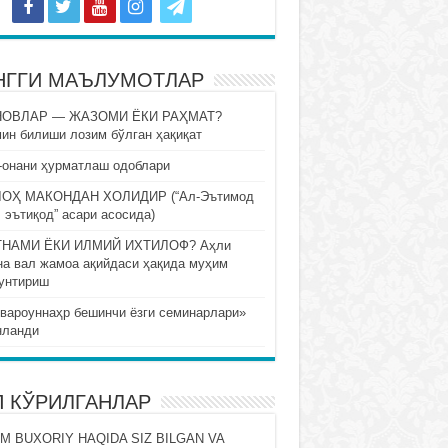
НГГИ МАЪЛУМОТЛАР
НОВЛАР — ЖАЗОМИ ЁКИ РАҲМАТ?
ин билиши лозим бўлган ҳақиқат
-онани ҳурматлаш одоблари
ОҲ МАКОНДАН ХОЛИДИР (“Ал-Эътимод
 эътиқод” асари асосида)
НАМИ ЁКИ ИЛМИЙ ИХТИЛОФ? Аҳли
на вал жамоа ақийдаси ҳақида муҳим
унтириш
вароуннаҳр бешинчи ёзги семинарлари»
нланди
П КЎРИЛГАНЛАР
M BUXORIY HAQIDA SIZ BILGAN VA