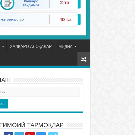
А
ХАЛҚАРО АЛОҚАЛАР
МЕДИА
ЛАШ
ТИМОИЙ ТАРМОҚЛАР