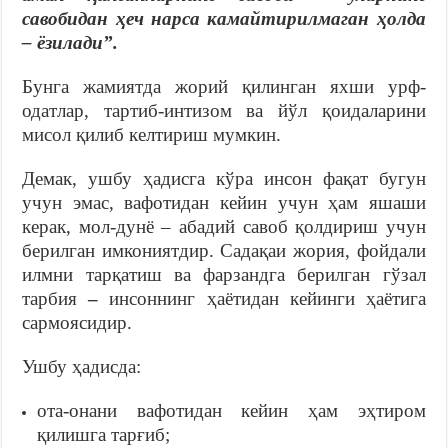
савобидан ҳеч нарса камайтирилмаган ҳолда
– ёзилади”.
Бунга жамиятда жорий қилинган яхши урф-
одатлар, тартиб-интизом ва йўл қоидаларини
мисол қилиб келтириш мумкин.
Демак, ушбу ҳадисга кўра инсон фақат бугун
учун эмас, вафотидан кейин учун ҳам яшаши
керак, мол-дунё – абадий савоб қолдириш учун
берилган имкониятдир. Садақаи жория, фойдали
илмни тарқатиш ва фарзандга берилган гўзал
тарбия
–
инсоннинг ҳаётидан кейинги ҳаётига
сармоясидир.
Ушбу ҳадисда:
ота-онани вафотидан кейин ҳам эҳтиром
қилишга тарғиб;