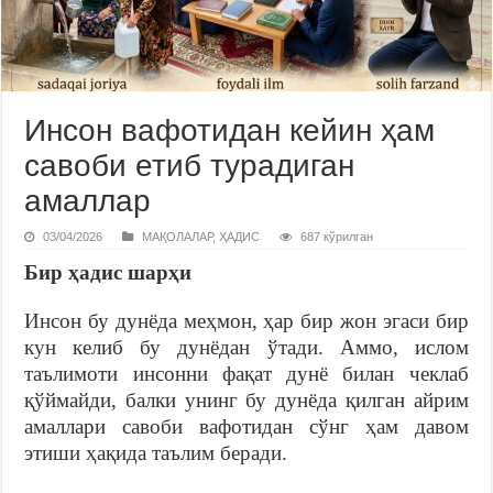
Инсон вафотидан кейин ҳам
савоби етиб турадиган
амаллар
03/04/2026
МАҚОЛАЛАР
,
ҲАДИС
687 кўрилган
Бир ҳадис шарҳи
Инсон бу дунёда меҳмон, ҳар бир жон эгаси бир
кун келиб бу дунёдан ўтади. Аммо, ислом
таълимоти инсонни фақат дунё билан чеклаб
қўймайди, балки унинг бу дунёда қилган айрим
амаллари савоби вафотидан сўнг ҳам давом
этиши ҳақида таълим беради.