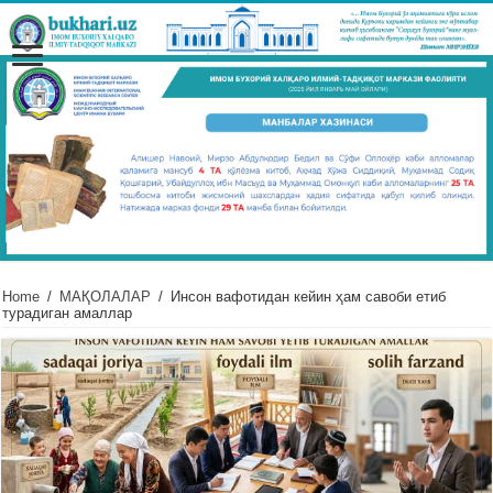
Home
/
МАҚОЛАЛАР
/
Инсон вафотидан кейин ҳам савоби етиб
турадиган амаллар