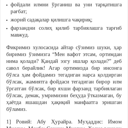
фойдали илмни ўрганиш ва уни тарқатишга
рағбат;
жорий садақалар қилишга чақириқ;
фарзандни солиҳ қилиб тарбиялашга тарғиб
мавжуд.
Фикримиз хулосасида айтар сўзимиз шуки, ҳар
биримиз ўзимизга “Мен вафот этсам, ортимдан
нима қолади? Қандай эзгу ишлар қолади?” деб
савол берайлик! Агар ортимизда бир инсонга
бўлса ҳам фойдамиз тегадиган нарса қолдирган
бўлсак, жамиятга фойдаси тегадиган бирор илм
ўргатган бўлсак, бир яхши фарзанд тарбиялаган
бўлсак, демак, умримизни беҳуда ўтказмаган, бу
ҳаётда яшашдан ҳақиқий манфаатга эришган
бўламиз.
1] Ровий: Абу Ҳурайра. Муҳаддис: Имом