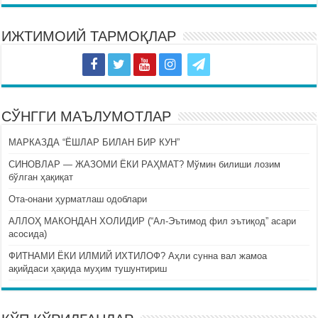
ИЖТИМОИЙ ТАРМОҚЛАР
СЎНГГИ МАЪЛУМОТЛАР
МАРКАЗДА “ЁШЛАР БИЛАН БИР КУН”
СИНОВЛАР — ЖАЗОМИ ЁКИ РАҲМАТ? Мўмин билиши лозим
бўлган ҳақиқат
Ота-онани ҳурматлаш одоблари
АЛЛОҲ МАКОНДАН ХОЛИДИР (“Ал-Эътимод фил эътиқод” асари
асосида)
ФИТНАМИ ЁКИ ИЛМИЙ ИХТИЛОФ? Аҳли сунна вал жамоа
ақийдаси ҳақида муҳим тушунтириш