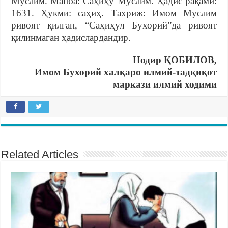
Муслим. Манба: Саҳиҳу Муслим. Ҳадис рақами:
1631. Ҳукми: саҳиҳ. Тахриж: Имом Муслим
ривоят қилган, “Саҳиҳул Бухорий”да ривоят
қилинмаган ҳадислардандир.
Нодир ҚОБИЛОВ,
Имом Бухорий халқаро илмий-тадқиқот
маркази илмий ходими
Related Articles