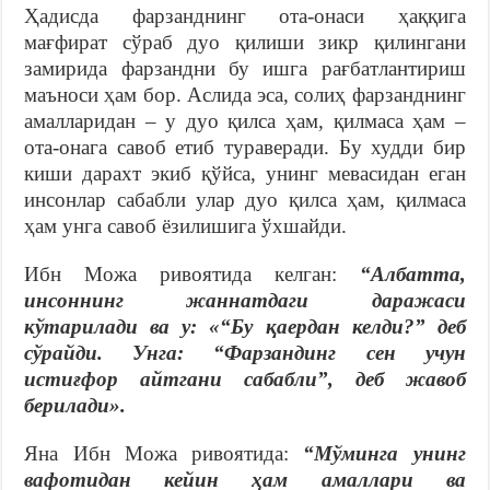
Ҳадисда фарзанднинг ота-онаси ҳаққига
мағфират сўраб дуо қилиши зикр қилингани
замирида фарзандни бу ишга рағбатлантириш
маъноси ҳам бор. Аслида эса, солиҳ фарзанднинг
амалларидан – у дуо қилса ҳам, қилмаса ҳам –
ота-онага савоб етиб тураверади. Бу худди бир
киши дарахт экиб қўйса, унинг мевасидан еган
инсонлар сабабли улар дуо қилса ҳам, қилмаса
ҳам унга савоб ёзилишига ўхшайди.
Ибн Можа ривоятида келган:
“Албатта,
инсоннинг жаннатдаги даражаси
кўтарилади ва у: «“Бу қаердан келди?” деб
сўрайди. Унга: “Фарзандинг сен учун
истиғфор айтгани сабабли”, деб жавоб
берилади
»
.
Яна Ибн Можа ривоятида:
“Мўминга унинг
вафотидан кейин ҳам амаллари ва