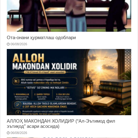
Ота-онани ҳурматлаш одоблари
06/08/2026
АЛЛОҲ МАКОНДАН ХОЛИДИР (“Ал-Эътимод фил
эътиқод” асари асосида)
06/08/2026