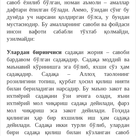
савоб ёзилиб бўлган, номаи аъмоли – амаллар
дафтари ёпилган бўлади. Аммо, ўзидан сўнг бу
дунёда уч нарсани қолдирган бўлса, у бундан
мустаснодир. Бу амалларнинг савоби ва фойдаси
инсон вафоти сабабли тўхтаб қолмайди,
узилмайди:
Улардан биринчиси
садақаи жория – савоби
бардавом бўлган садақадир. Садақа моддий ва
маънавий кўринишга эга бўлиб, яхши сўз ҳам
садақадир. Садақа – Аллоҳ таолонинг
розилигини топиш, қурбат ҳосил қилиш нияти
билан бериладиган нарсадир. Бу маъно закот ва
ихтиёрий садақани ўзи ичига олади, яъни
ихтиёрий мол чиқариш садақа дейилади, фарз
мол чиқариш эса закот дейилади. Гоҳида
қилинган ҳар бир яхшилик иш ҳам садақа
дейилади. Садақа икки турли бўлиб, улардан
бири садақа қилиш билан кўзланган савоб