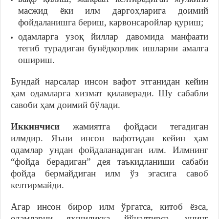
масжид ёки илм даргоҳларига доимий
фойдаланишга бериш, карвонсаройлар қуриш;
одамларга узоқ йиллар давомида манфаати
тегиб турадиган бунёдкорлик ишларни амалга
ошириш.
Бундай нарсалар инсон вафот этганидан кейин
ҳам одамларга хизмат қилаверади. Шу сабабли
савоби ҳам доимий бўлади.
Иккинчиси
жамиятга фойдаси тегадиган
илмдир. Яъни инсон вафотидан кейин ҳам
одамлар ундан фойдаланадиган илм. Илмнинг
“фойда берадиган” дея таъкидланиши сабаби
фойда бермайдиган илм ўз эгасига савоб
келтирмайди.
Агар инсон бирор илм ўргатса, китоб ёзса,
одамларни яхшиликка йўналтирса, унинг