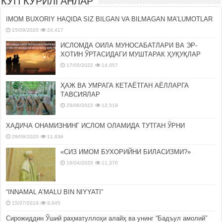
КЎП КЎРИЛГАНЛАР
IMOM BUXORIY HAQIDA SIZ BILGAN VA BILMAGAN MA’LUMOTLAR
15/09/2020
24,417
ИСЛОМДА ОИЛА МУНОСАБАТЛАРИ ВА ЭР-
ХОТИН ЎРТАСИДАГИ МУШТАРАК ҲУҚУҚЛАР
17/05/2022
14,057
ҲАЖ ВА УМРАГА КЕТАЁТГАН АЁЛЛАРГА
ТАВСИЯЛАР
29/06/2022
12,519
ХАДИЧА ОНАМИЗНИНГ ИСЛОМ ОЛАМИДА ТУТГАН ЎРНИ
29/09/2020
11,636
«СИЗ ИМОМ БУХОРИЙНИ БИЛАСИЗМИ?»
16/04/2020
11,370
“INNAMAL A’MALU BIN NIYYATI”
15/07/2019
9,645
Сирожиддин Ўший раҳматуллоҳи алайҳ ва унинг “Бадъул амолий”