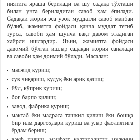
ниятига яраша берилади ва шу садақа тўхташи
билан унга бериладиган савоб ҳам ёпилади.
Садақаи жория эса узоқ муддатли савоб манбаи
бўлиб, жамиятга фойдаси қанча муддат тегиб
турса, савоби ҳам шунча вақт давом этадиган
хайрли ишлардир. Яъни, жамиятга фойдаси
давомий бўлган ишлар садақаи жория саналади
ва савоби ҳам доимий бўлади. Масалан:
масжид қуриш;
сув чиқариш, қудуқ ёки ариқ қазиш;
йўл, кўприк қуриш;
боғ барпо қилиш;
завод, фабрика қуриш;
мактаб ёки мадраса ташкил қилиш ёки бошқа
бир илм даргоҳлари қуриш ва улар фаолиятига
ёрдам бериш;
вақф қилиш, манфаат келтирадиган мулкини