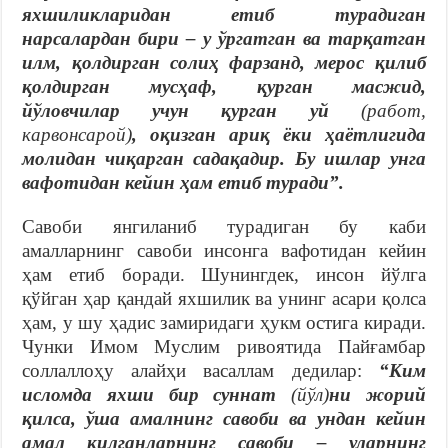
яхшиликларидан етиб турадиган
нарсалардан бири – у ўргатган ва тарқатган
илм, қолдирган солиҳ фарзанд, мерос қилиб
қолдирган мусҳаф, қурган масжид,
йўловчилар учун қурган уй
(работ,
карвонсарой)
, оқизган ариқ ёки ҳаётлигида
молидан чиқарган садақадир. Бу ишлар унга
вафотидан кейин ҳам етиб туради”.
Савоби янгиланиб турадиган бу каби
амалларнинг савоби инсонга вафотидан кейин
ҳам етиб боради. Шунингдек, инсон йўлга
қўйган ҳар қандай яхшилик ва унинг асари қолса
ҳам, у шу ҳадис замиридаги ҳукм остига киради.
Чунки Имом Муслим ривоятида Пайғамбар
соллаллоҳу алайҳи васаллам дедилар:
“Ким
исломда яхши бир суннат
(йўл)
ни жорий
қилса, ўша амалнинг савоби ва ундан кейин
амал қилганларнинг савоби – уларнинг