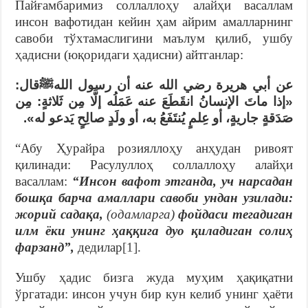
Пайғамбаримиз соллаллоҳу алайҳи васаллам
инсон вафотидан кейин ҳам айрим амалларнинг
савоби тўхтамаслигини маълум қилиб, ушбу
ҳадисни (юқоридаги ҳадисни) айтганлар:
عن أبي هريرة رضي الله عنه أن رسول اللهﷺقال:
«إذا ماتَ الإنسانُ انقَطَعَ عنه عَمَلُه إلَّا مِن ثَلاثةٍ: مِن
صَدَقةٍ جاريةٍ، أو عِلمٍ يُنتَفَعُ به، أو ولَدٍ صالِحٍ يَدعو له».
“Абу Ҳурайра розияллоҳу анҳудан ривоят
қилинади: Расулуллоҳ соллаллоҳу алайҳи
васаллам:
“Инсон вафот этганда, уч нарсадан
бошқа барча амаллари савоби ундан узилади:
жорий садақа,
(одамларга)
фойдаси тегадиган
илм ёки
унинг ҳаққига
дуо қиладиган солиҳ
фарзанд
”,
дедилар
[1]
.
Ушбу ҳадис бизга жуда муҳим ҳақиқатни
ўргатади: инсон учун бир кун келиб унинг ҳаёти