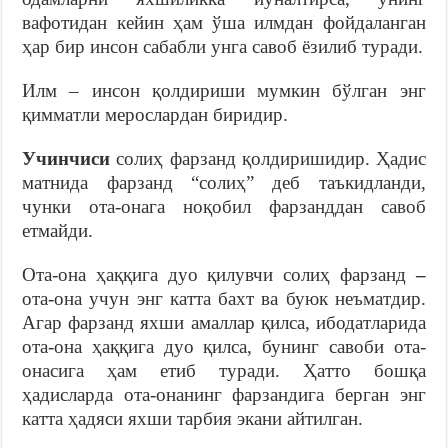
вафотидан кейин ҳам ўша илмдан фойдаланган
ҳар бир инсон сабабли унга савоб ёзилиб туради.
Илм – инсон қолдириши мумкин бўлган энг
қимматли мерослардан биридир.
Учинчиси
солиҳ фарзанд қолдиришидир. Ҳадис
матнида фарзанд “солиҳ” деб таъкидланди,
чунки ота-онага ноқобил фарзанддан савоб
етмайди.
Ота-она ҳаққига дуо қилувчи солиҳ фарзанд
–
ота-она учун энг катта бахт ва буюк неъматдир.
Агар фарзанд яхши амаллар қилса, ибодатларида
ота-она ҳаққига дуо қилса, бунинг савоби ота-
онасига ҳам етиб туради. Ҳатто бошқа
ҳадисларда ота-онанинг фарзандига берган энг
катта ҳадяси яхши тарбия экани айтилган.