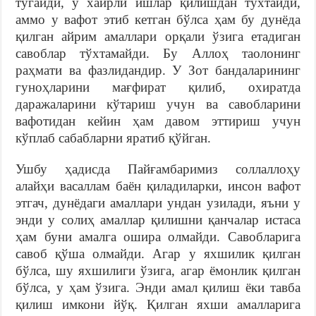
тугайди, у хайрли ишлар қилишдан тўхтайди,
аммо у вафот этиб кетган бўлса ҳам бу дунёда
қилган айрим амаллари орқали ўзига етадиган
савоблар тўхтамайди. Бу Аллоҳ таолонинг
раҳмати ва фазлидандир. У Зот бандаларининг
гуноҳларини мағфират қилиб, охиратда
даражаларини кўтариш учун ва савобларини
вафотидан кейин ҳам давом эттириш учун
кўплаб сабабларни яратиб қўйган.
Ушбу ҳадисда Пайғамбаримиз соллаллоҳу
алайҳи васаллам баён қиладиларки, инсон вафот
этгач, дунёдаги амаллари ундан узилади, яъни у
энди у солиҳ амаллар қилишни қанчалар истаса
ҳам буни амалга ошира олмайди. Савобларига
савоб қўша олмайди. Агар у яхшилик қилган
бўлса, шу яхшилиги ўзига, агар ёмонлик қилган
бўлса, у ҳам ўзига. Энди амал қилиш ёки тавба
қилиш имкони йўқ. Қилган яхши амалларига