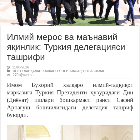
Илмий мерос ва маънавий
яқинлик: Туркия делегацияси
ташрифи
11/05/2026
ФОТО ЛАВҲАЛАР
,
ХАЛҚАРО ЯНГИЛИКЛАР
,
ЯНГИЛИКЛАР
279 кўрилган
Имом Бухорий халқаро илмий-тадқиқот
марказига Туркия Президенти ҳузуридаги Дин
(Диёнат) ишлари бошқармаси раиси Сафий
Арпагуш бошчилигидаги делегация ташриф
буюрди.