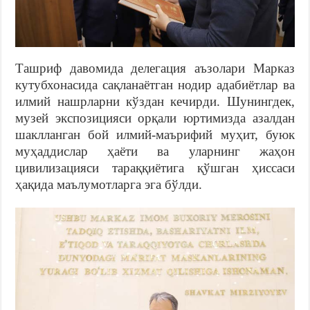
Ташриф давомида делегация аъзолари Марказ
кутубхонасида сақланаётган нодир адабиётлар ва
илмий нашрларни кўздан кечирди. Шунингдек,
музей экспозицияси орқали юртимизда азалдан
шаклланган бой илмий-маърифий муҳит, буюк
муҳаддислар ҳаёти ва уларнинг жаҳон
цивилизацияси тараққиётига қўшган ҳиссаси
ҳақида маълумотларга эга бўлди.