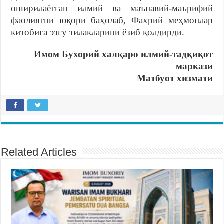
оширилаётган илмий ва маънавий-маърифий
фаолиятни юқори баҳолаб, Фахрий меҳмонлар
китобига эзгу тилакларини ёзиб қолдирди.
Имом Бухорий халқаро илмий-тадқиқот
маркази
Матбуот хизмати
Related Articles