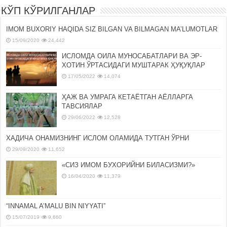
КЎП КЎРИЛГАНЛАР
IMOM BUXORIY HAQIDA SIZ BILGAN VA BILMAGAN MA’LUMOTLAR
15/09/2020
24,442
ИСЛОМДА ОИЛА МУНОСАБАТЛАРИ ВА ЭР-
ХОТИН ЎРТАСИДАГИ МУШТАРАК ҲУҚУҚЛАР
17/05/2022
14,074
ҲАЖ ВА УМРАГА КЕТАЁТГАН АЁЛЛАРГА
ТАВСИЯЛАР
29/06/2022
12,528
ХАДИЧА ОНАМИЗНИНГ ИСЛОМ ОЛАМИДА ТУТГАН ЎРНИ
29/09/2020
11,652
«СИЗ ИМОМ БУХОРИЙНИ БИЛАСИЗМИ?»
16/04/2020
11,379
“INNAMAL A’MALU BIN NIYYATI”
15/07/2019
9,660