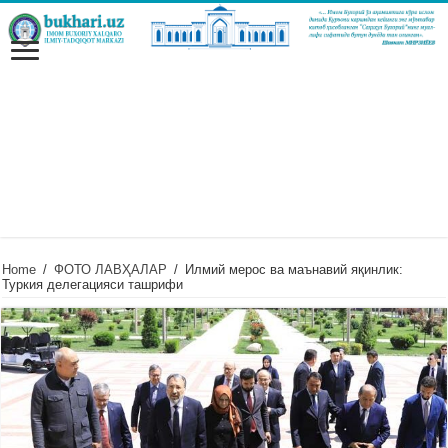
Home
/
ФОТО ЛАВҲАЛАР
/
Илмий мерос ва маънавий яқинлик:
Туркия делегацияси ташрифи