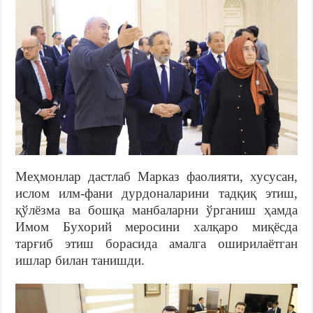
Меҳмонлар дастлаб Марказ фаолияти, хусусан,
ислом илм-фани дурдоналарини тадқиқ этиш,
қўлёзма ва бошқа манбаларни ўрганиш ҳамда
Имом Бухорий меросини халқаро миқёсда
тарғиб этиш борасида амалга оширилаётган
ишлар билан танишди.