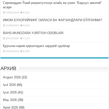
Сирожиддин Ўший раҳматуллоҳи алайҳ ва унинг “Бадъул амолий”
асари
23/04/2019
8,524
ИМОМ БУХОРИЙНИНГ ОИЛАСИ ВА ФАРЗАНДЛАРИ БЎЛГАНМИ?
12/08/2020
8,016
BAHS-MUNOZARA YURITISH ODOBLARI
29/12/2020
7,113
Қуръони карим қироатидаги зарурий одоблар
20/03/2019
6,595
АРХИВ
Avgust 2026
(22)
Iyul 2026
(66)
Iyun 2026
(41)
May 2026
(39)
Aprel 2026
(69)