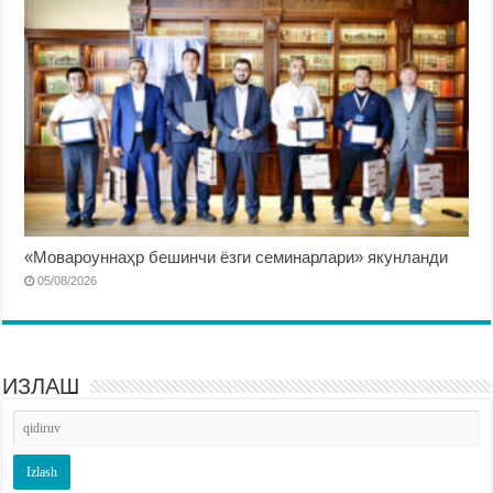
«Мовароуннаҳр бешинчи ёзги семинарлари» якунланди
05/08/2026
ИЗЛАШ