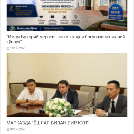
“Имом Бухорий мероси – икки халқни боғловчи маънавий
кўприк”
10/08/2026
МАРКАЗДА “ЁШЛАР БИЛАН БИР КУН”
06/08/2026