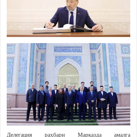
Делегация раҳбари Марказда амалга