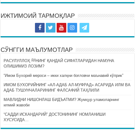
ИЖТИМОИЙ ТАРМОҚЛАР
СЎНГГИ МАЪЛУМОТЛАР
РАСУЛУЛЛОҲ ﷺНИНГ ҚАНДАЙ СИФАТЛАРИДАН НАМУНА
ОЛИШИМИЗ ЛОЗИМ?
“Имом Бухорий мероси – икки халқни боғловчи маънавий кўприк”
ИМОМ БУХОРИЙНИНГ «АЛ-АДАБ АЛ-МУФРАД» АСАРИДА ИЛМ ВА
АДАБ ТУШУНЧАЛАРИНИНГ ФАЛСАФИЙ ТАҲЛИЛИ
МАВЛИДНИ НИШОНЛАШ БИДЪАТМИ? Жумҳур уламоларнинг
илмий жавоби
“САДДИ ИСКАНДАРИЙ” ДОСТОНИНИНГ НОМЛАНИШИ
ХУСУСИДА…