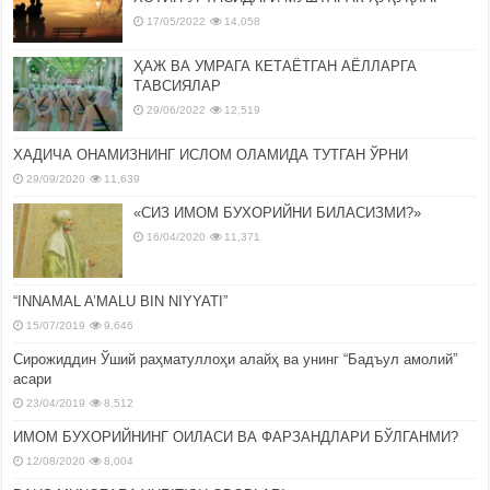
17/05/2022
14,058
ҲАЖ ВА УМРАГА КЕТАЁТГАН АЁЛЛАРГА
ТАВСИЯЛАР
29/06/2022
12,519
ХАДИЧА ОНАМИЗНИНГ ИСЛОМ ОЛАМИДА ТУТГАН ЎРНИ
29/09/2020
11,639
«СИЗ ИМОМ БУХОРИЙНИ БИЛАСИЗМИ?»
16/04/2020
11,371
“INNAMAL A’MALU BIN NIYYATI”
15/07/2019
9,646
Сирожиддин Ўший раҳматуллоҳи алайҳ ва унинг “Бадъул амолий”
асари
23/04/2019
8,512
ИМОМ БУХОРИЙНИНГ ОИЛАСИ ВА ФАРЗАНДЛАРИ БЎЛГАНМИ?
12/08/2020
8,004