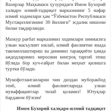
Вазирлар Маҳкамаси ҳузуридаги Имом Бухорий
халқаро илмий-тадқиқот марказининг 5 нафар
илмий ходимлари ҳам “Ўзбекистон Республикаси
Мустақиллигининг 30 йиллиги” эсдалик нишони
билан тақдирланди.
Мазкур рағбат марказимиз ходимлари зиммасига
улкан масъулият юклаб, илмий фаолиятни янада
такомиллаштириш ва динимиз тараққиёти ҳамда
аждодларимиз меросини кенгроқ тарғиб этиш
йўлида бор куч-ғайрат билан меҳнат қилишга
туртки бўлади.
Мукофотланганларни чин дилдан муборакбод
этиб, илмий фаолиятларида улкан
муваффақиятлар тилаб қоламиз! Ютуқлар
бардавом бўлсин!
Имом Бухорий халқаро-илмий тадқиқот