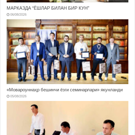
МАРКАЗДА “ЁШЛАР БИЛАН БИР КУН”
06/08/2026
«Мовароуннаҳр бешинчи ёзги семинарлари» якунланди
05/08/2026