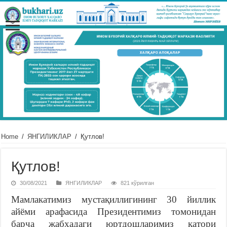
Home
/
ЯНГИЛИКЛАР
/
Қутлов!
Қутлов!
30/08/2021
ЯНГИЛИКЛАР
821 кўрилган
Мамлакатимиз мустақиллигининг 30 йиллик
айёми арафасида Президентимиз томонидан
барча жабҳадаги юртдошларимиз қатори