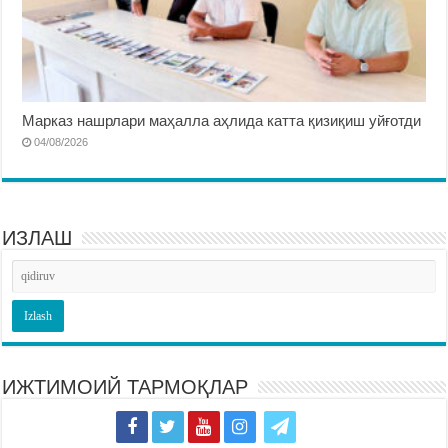
Марказ нашрлари маҳалла аҳлида катта қизиқиш уйғотди
04/08/2026
ИЗЛАШ
ИЖТИМОИЙ ТАРМОҚЛАР