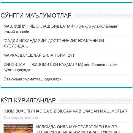
СЎНГГИ МАЪЛУМОТЛАР
МАВЛИДНИ НИШОНЛАШ БИДЪАТМИ? Жумҳур уламоларнинг
илмий жавоби
“САДДИ ИСКАНДАРИЙ” ДОСТОНИНИНГ НОМЛАНИШИ
ХУСУСИДА…
МАРКАЗДА “ЁШЛАР БИЛАН БИР КУН”
СИНОВЛАР — ЖАЗОМИ ЁКИ РАҲМАТ? Мўмин билиши лозим
бўлган ҳақиқат
Ота-онани ҳурматлаш одоблари
КЎП КЎРИЛГАНЛАР
IMOM BUXORIY HAQIDA SIZ BILGAN VA BILMAGAN MA’LUMOTLAR
15/09/2020
24,418
ИСЛОМДА ОИЛА МУНОСАБАТЛАРИ ВА ЭР-
ХОТИН ЎРТАСИДАГИ МУШТАРАК ҲУҚУҚЛАР