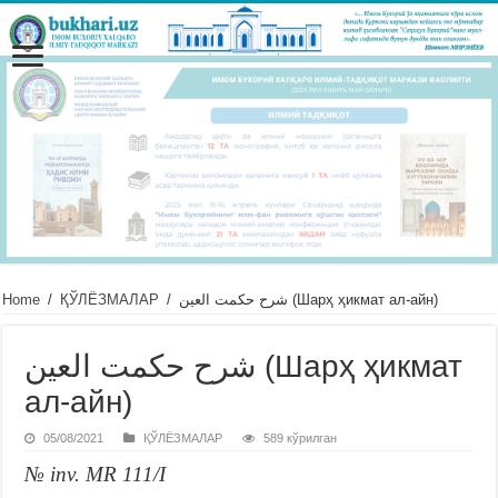
Home
/
ҚЎЛЁЗМАЛАР
/
شرح حكمت العين (Шарҳ ҳикмат ал-айн)
شرح حكمت العين (Шарҳ ҳикмат
ал-айн)
05/08/2021
ҚЎЛЁЗМАЛАР
589 кўрилган
№ inv. MR 111/I