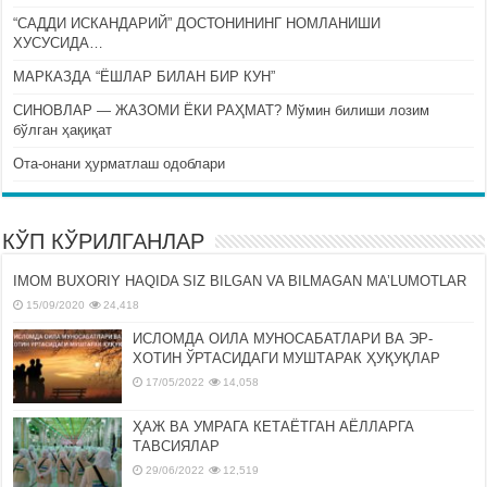
“САДДИ ИСКАНДАРИЙ” ДОСТОНИНИНГ НОМЛАНИШИ
ХУСУСИДА…
МАРКАЗДА “ЁШЛАР БИЛАН БИР КУН”
СИНОВЛАР — ЖАЗОМИ ЁКИ РАҲМАТ? Мўмин билиши лозим
бўлган ҳақиқат
Ота-онани ҳурматлаш одоблари
КЎП КЎРИЛГАНЛАР
IMOM BUXORIY HAQIDA SIZ BILGAN VA BILMAGAN MA’LUMOTLAR
15/09/2020
24,418
ИСЛОМДА ОИЛА МУНОСАБАТЛАРИ ВА ЭР-
ХОТИН ЎРТАСИДАГИ МУШТАРАК ҲУҚУҚЛАР
17/05/2022
14,058
ҲАЖ ВА УМРАГА КЕТАЁТГАН АЁЛЛАРГА
ТАВСИЯЛАР
29/06/2022
12,519