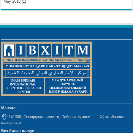
May 2018
(1)
Манзил:
141306, Самарқанд вилояти, Пайариқ тумани Хўжа Исмоил
шаҳарчаси
Биз билан алоқа: