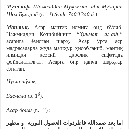
Муаллиф.
Шамсиддин Муҳаммад ибн Муборак
Шоҳ Бухорий
(в. 1
)
(ваф. 740/1340 й.).
б
Мантиқ
.
Асар мантиқ илмига оид бўлиб,
Нажмиддин Котибийнинг
“Ҳикмат ал-айн”
асарига ёзилган шарҳ. Асар ўрта аср
мадрасаларда жуда машҳур ҳисобланиб, мантиқ
илмидан асосий дарслик сифатида
фойдаланилган. Асарга бир қанча шарҳлар
ёзилган.
Нусха тўлиқ.
б
Басмала (
в. 1
).
б
Асар боши
(в. 1
) :
اما بعد صمدالله فاطرذوات العصول النورية و مظهر