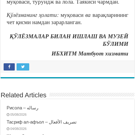
муқоваси, турундж ва лола. Таякиси чармдан.
Қўлёзманинг ҳолати:
муқоваси
ва
варақларининг
чет қисми намдан зарарланган.
ҚЎЛЁЗМАЛАР БИЛАН ИШЛАШ ВА МУЗЕЙ
БЎЛИМИ
ИБХИТМ Матбуот хизмати
Related Articles
Рисола – رساله
05/08/2026
Тасриф ал-афъол – تصريف الأفعال
04/08/2026