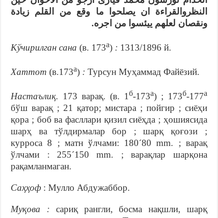
النظروالقراءة ان يصلحوا ما وقع من القلم زيادة
ونقصان لعلهم ييئسوا من اجره.
а
Кўчирилган сана
(в. 173
)
:
1313/1896 й.
а
Хаттот
(в.173
)
:
Турсун Муҳаммад Файёзий.
б
а
б
а
Настаълиқ.
173 варақ. (в. 1
-173
) ; 173
-177
бўш варақ ; 21 қатор; мистара ; пойгир ; сиёҳи
қора ; боб ва фасллари қизил сиёҳда ; ҳошиясида
шарҳ ва тўлдирмалар бор ; шарқ қоғози ;
курроса 8 ; матн ўлчами: 180´80 mm. ; варақ
ўлчами : 255´150 mm. ; варақлар шарқона
рақамланмаган.
Саҳҳоф
: Мулло Абдужаббор.
Муқова :
сариқ рангли, босма нақшли, шарқ