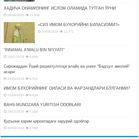
ХАДИЧА ОНАМИЗНИНГ ИСЛОМ ОЛАМИДА ТУТГАН ЎРНИ
29/09/2020
11,638
«СИЗ ИМОМ БУХОРИЙНИ БИЛАСИЗМИ?»
16/04/2020
11,371
“INNAMAL A’MALU BIN NIYYATI”
15/07/2019
9,646
Сирожиддин Ўший раҳматуллоҳи алайҳ ва унинг “Бадъул амолий”
асари
23/04/2019
8,512
ИМОМ БУХОРИЙНИНГ ОИЛАСИ ВА ФАРЗАНДЛАРИ БЎЛГАНМИ?
12/08/2020
8,004
BAHS-MUNOZARA YURITISH ODOBLARI
29/12/2020
7,104
Қуръони карим қироатидаги зарурий одоблар
20/03/2019
6,589