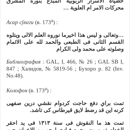
خضياة الاسرار الربوبية المبدع بنوره المشرق
محركات الامر ام العلوية …
а
Асар сўнгги
(в. 173
) :
…وتعالى و ليس هذا اخيرما نوروه العلم الالى ويتلوه
القسم الثانى فى الطبعى والحمد لله على الائمام
وصلوته على محمد ولى الكرام
Библиография :
GAL, I, 466, № 26 ; GAL SB I,
847 ; Xaлидoв, № 5819-56 ; Бухоро p. 82 (Inv.
No.48).
а
Колофон
(в. 173
) :
تمت براي دفع حاجت كردوام نقشي درين صفهى
كرنه اين قد رضط لايق قيرطاس كى تاشد.
تمت هذ ما النقوش فى سنة ۱۳۱۳ فى يد احقر
الخدام تورسون محمد فيازى ارجو من الاخوان حين