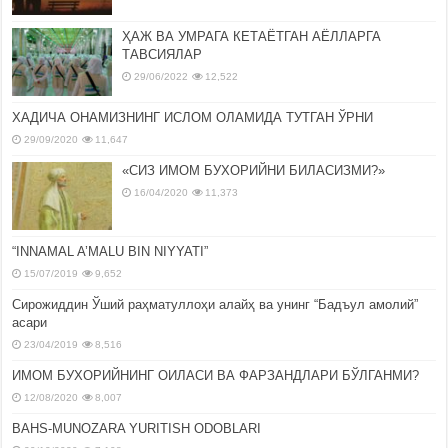
ҲАЖ ВА УМРАГА КЕТАЁТГАН АЁЛЛАРГА
ТАВСИЯЛАР
29/06/2022
12,522
ХАДИЧА ОНАМИЗНИНГ ИСЛОМ ОЛАМИДА ТУТГАН ЎРНИ
29/09/2020
11,647
«СИЗ ИМОМ БУХОРИЙНИ БИЛАСИЗМИ?»
16/04/2020
11,373
“INNAMAL A’MALU BIN NIYYATI”
15/07/2019
9,652
Сирожиддин Ўший раҳматуллоҳи алайҳ ва унинг “Бадъул амолий”
асари
23/04/2019
8,516
ИМОМ БУХОРИЙНИНГ ОИЛАСИ ВА ФАРЗАНДЛАРИ БЎЛГАНМИ?
12/08/2020
8,007
BAHS-MUNOZARA YURITISH ODOBLARI