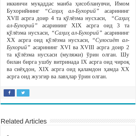
иккинчи муқаддас манба ҳисобланувчи, Имом
Бухорийнинг
“Саҳиҳ ал-Бухорий”
асарининг
XVII асрга доир 4 та қўлёзма нусхаси,
“Саҳиҳ
ал-Бухорий”
асарининг ХIХ асрга оид 3 та
қўлёзма нусхаси,
“Саҳиҳ ал-Бухорий”
асарининг
XX асрга оид қўлёзма нусхаси,
“Сулосиёт ал-
Бухорий”
асарининг XVI ва XVIII асрга доир 2
та қўлёзма нусхаси (муляжи) ўрин олган. Шу
билан бирга ушбу витринада IX асрга оид чироқ
ва сиёҳдон, XIX асрга оид қаламдон ҳамда XX
асрга оид жузгир ва лавҳлар ўрин олган.
Related Articles