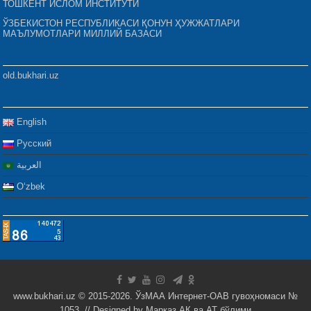
ТОШКЕНТ ИСЛОМ ИНСТИТУТИ
ЎЗБЕКИСТОН РЕСПУБЛИКАСИ ҚОНУН ҲУЖЖАТЛАРИ
МАЪЛУМОТЛАРИ МИЛЛИЙ БАЗАСИ
old.bukhari.uz
English
Русский
العربية
Oʻzbek
www.bukhari.uz © 2015-2026. ЎзМАА Интернет-ОАВ гувоҳномаси №
1053. // Designed by
Марказ АК ва АТ бўлими