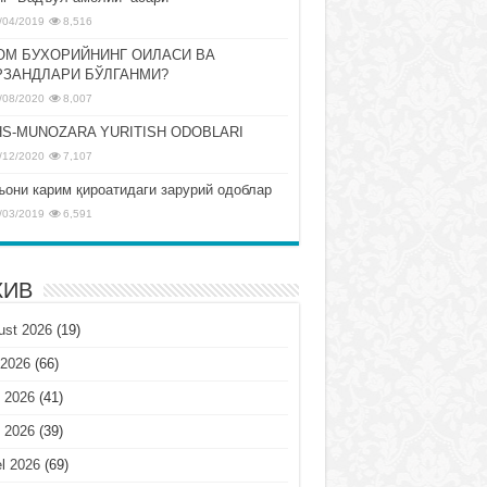
/04/2019
8,516
ОМ БУХОРИЙНИНГ ОИЛАСИ ВА
РЗАНДЛАРИ БЎЛГАНМИ?
/08/2020
8,007
S-MUNOZARA YURITISH ODOBLARI
/12/2020
7,107
ъони карим қироатидаги зарурий одоблар
/03/2019
6,591
ХИВ
ust 2026
(19)
 2026
(66)
 2026
(41)
 2026
(39)
l 2026
(69)