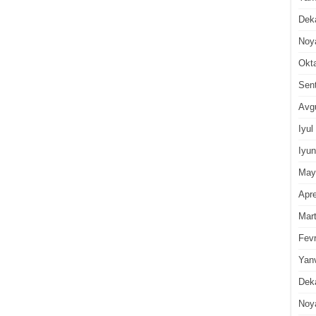
Dek
Noy
Okt
Sen
Avg
Iyul
Iyun
May
Apre
Mar
Fevr
Yan
Dek
Noy