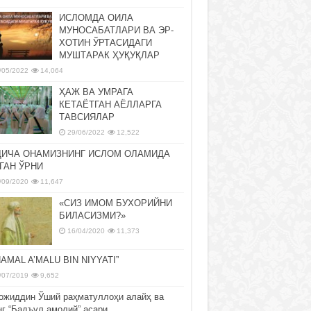
ИСЛОМДА ОИЛА
МУНОСАБАТЛАРИ ВА ЭР-
ХОТИН ЎРТАСИДАГИ
МУШТАРАК ҲУҚУҚЛАР
/05/2022
14,064
ҲАЖ ВА УМРАГА
КЕТАЁТГАН АЁЛЛАРГА
ТАВСИЯЛАР
29/06/2022
12,522
ДИЧА ОНАМИЗНИНГ ИСЛОМ ОЛАМИДА
ГАН ЎРНИ
/09/2020
11,647
«СИЗ ИМОМ БУХОРИЙНИ
БИЛАСИЗМИ?»
16/04/2020
11,373
NAMAL A’MALU BIN NIYYATI”
/07/2019
9,652
ожиддин Ўший раҳматуллоҳи алайҳ ва
нг “Бадъул амолий” асари