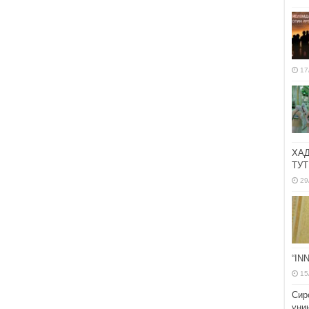
17
ХА
ТУТ
29
“IN
15
Сир
уни