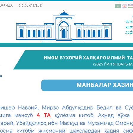
ҲАҚИДА
old.bukhari.uz