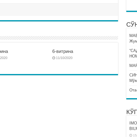
СЎ
МА
Жум
“СА
рина
6-витрина
НО
/2020
11/10/2020
МАР
СИ
Мўм
Ота
КЎ
IMO
BIL
15