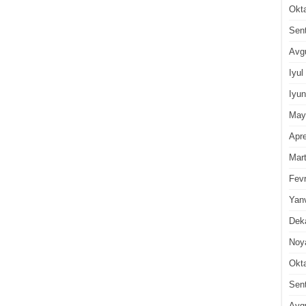
Okt
Sen
Avg
Iyul
Iyun
May
Apre
Mar
Fevr
Yan
Dek
Noy
Okt
Sen
Avg