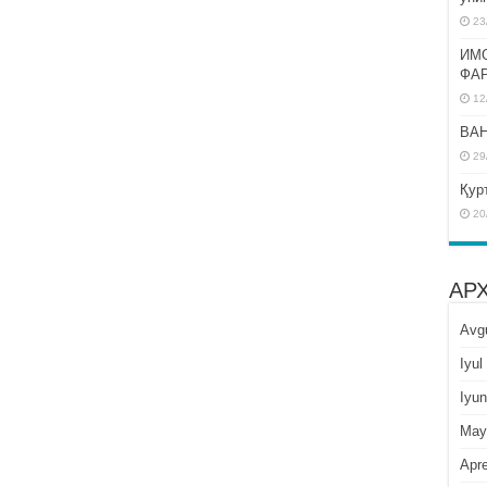
23
ИМ
ФА
12
BAH
29
Қур
20
АР
Avg
Iyul
Iyun
May
Apre