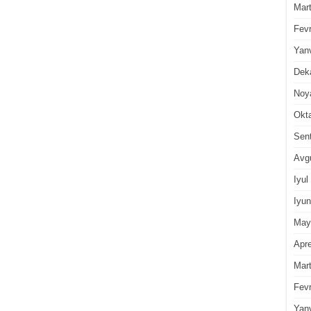
Mar
Fevr
Yan
Dek
Noy
Okt
Sen
Avg
Iyul
Iyun
May
Apre
Mar
Fevr
Yan