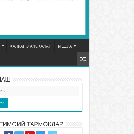
А
ХАЛҚАРО АЛОҚАЛАР
МЕДИА
ЛАШ
ТИМОИЙ ТАРМОҚЛАР