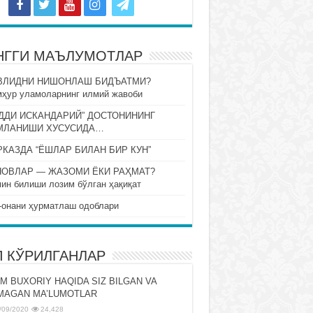
НГГИ МАЪЛУМОТЛАР
ВЛИДНИ НИШОНЛАШ БИДЪАТМИ?
ҳур уламоларнинг илмий жавоби
ДДИ ИСКАНДАРИЙ” ДОСТОНИНИНГ
МЛАНИШИ ХУСУСИДА…
КАЗДА “ЁШЛАР БИЛАН БИР КУН”
НОВЛАР — ЖАЗОМИ ЁКИ РАҲМАТ?
ин билиши лозим бўлган ҳақиқат
-онани ҳурматлаш одоблари
П КЎРИЛГАНЛАР
M BUXORIY HAQIDA SIZ BILGAN VA
MAGAN MA’LUMOTLAR
/09/2020
24,428