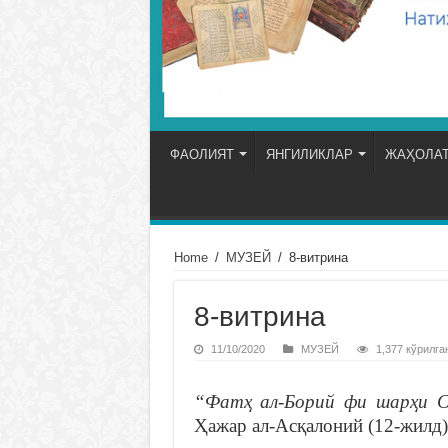
ФАОЛИЯТ
ЯНГИЛИКЛАР
ЖАҲОЛАТ
Home
/
МУЗЕЙ
/
8-витрина
8-витрина
11/10/2020
МУЗЕЙ
1,377 кўрилга
“Фатҳ ал-Борий фи шарҳи С
Ҳажар ал-Асқалоний (12-жилд)