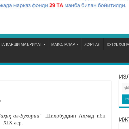
ГА ҚАРШИ МАЪРИФАТ
МАҚОЛАЛАР
ЖУРНАЛ
КУТУБХОН
ИЗ
н
аҳиҳ ал-Бухорий”
Шиҳобуддин Аҳмад ибн
ИЖ
 ХIХ аср.