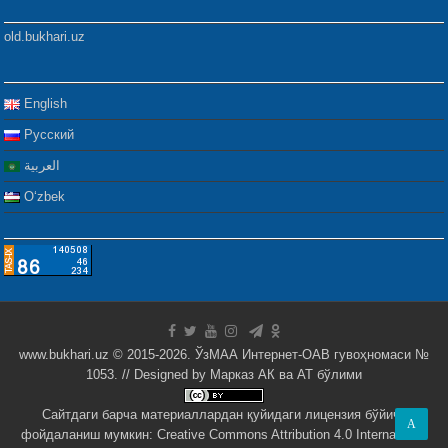
old.bukhari.uz
English
Русский
العربية
Oʻzbek
www.bukhari.uz © 2015-2026. ЎзМАА Интернет-ОАВ гувоҳномаси №
1053. // Designed by
Марказ АК ва АТ бўлими
Сайтдаги барча материаллардан қуйидаги лицензия бўйича
A
фойдаланиш мумкин:
Creative Commons Attribution 4.0 International