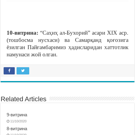
10-витрина:
“Саҳиҳ ал-Бухорий” асари ХIХ аср.
(тошбосма нусхаси) ва Самарқанд қоғозига
ёзилган Пайғамбаримиз ҳадисларидан хаттотлик
намунаси жой олган.
Related Articles
9-витрина
11/10/2020
8-витрина
11/10/2020