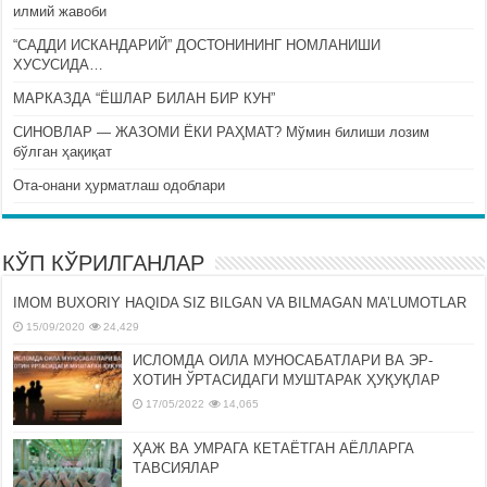
илмий жавоби
“САДДИ ИСКАНДАРИЙ” ДОСТОНИНИНГ НОМЛАНИШИ
ХУСУСИДА…
МАРКАЗДА “ЁШЛАР БИЛАН БИР КУН”
СИНОВЛАР — ЖАЗОМИ ЁКИ РАҲМАТ? Мўмин билиши лозим
бўлган ҳақиқат
Ота-онани ҳурматлаш одоблари
КЎП КЎРИЛГАНЛАР
IMOM BUXORIY HAQIDA SIZ BILGAN VA BILMAGAN MA’LUMOTLAR
15/09/2020
24,429
ИСЛОМДА ОИЛА МУНОСАБАТЛАРИ ВА ЭР-
ХОТИН ЎРТАСИДАГИ МУШТАРАК ҲУҚУҚЛАР
17/05/2022
14,065
ҲАЖ ВА УМРАГА КЕТАЁТГАН АЁЛЛАРГА
ТАВСИЯЛАР