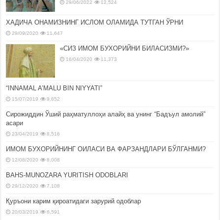
29/06/2022
12,524
ХАДИЧА ОНАМИЗНИНГ ИСЛОМ ОЛАМИДА ТУТГАН ЎРНИ
29/09/2020
11,647
«СИЗ ИМОМ БУХОРИЙНИ БИЛАСИЗМИ?»
16/04/2020
11,373
“INNAMAL A’MALU BIN NIYYATI”
15/07/2019
9,652
Сирожиддин Ўший раҳматуллоҳи алайҳ ва унинг “Бадъул амолий”
асари
23/04/2019
8,516
ИМОМ БУХОРИЙНИНГ ОИЛАСИ ВА ФАРЗАНДЛАРИ БЎЛГАНМИ?
12/08/2020
8,008
BAHS-MUNOZARA YURITISH ODOBLARI
29/12/2020
7,108
Қуръони карим қироатидаги зарурий одоблар
20/03/2019
6,591