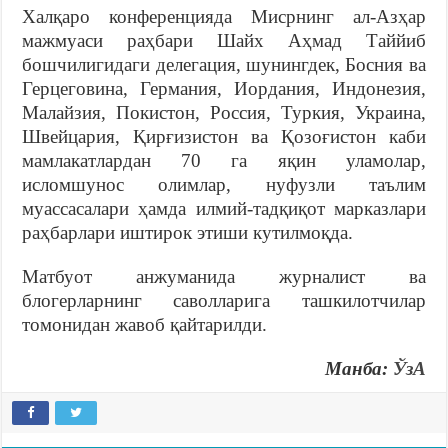
Халқаро конференцияда Мисрнинг ал-Азҳар
мажмуаси раҳбари Шайх Аҳмад Таййиб
бошчилигидаги делегация, шунингдек, Босния ва
Герцеговина, Германия, Иордания, Индонезия,
Малайзия, Покистон, Россия, Туркия, Украина,
Швейцария, Қирғизистон ва Қозоғистон каби
мамлакатлардан 70 га яқин уламолар,
исломшунос олимлар, нуфузли таълим
муассасалари ҳамда илмий-тадқиқот марказлари
раҳбарлари иштирок этиши кутилмоқда.
Матбуот анжуманида журналист ва
блогерларнинг саволларига ташкилотчилар
томонидан жавоб қайтарилди.
Манба:
ЎзА