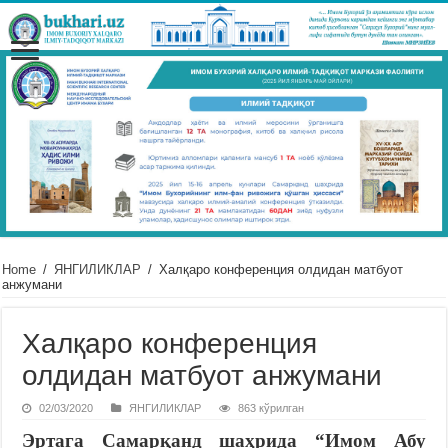
Home
/
ЯНГИЛИКЛАР
/
Халқаро конференция олдидан матбуот
анжумани
Халқаро конференция
олдидан матбуот анжумани
02/03/2020
ЯНГИЛИКЛАР
863 кўрилган
Эртага Самарқанд шаҳрида “Имом Абу