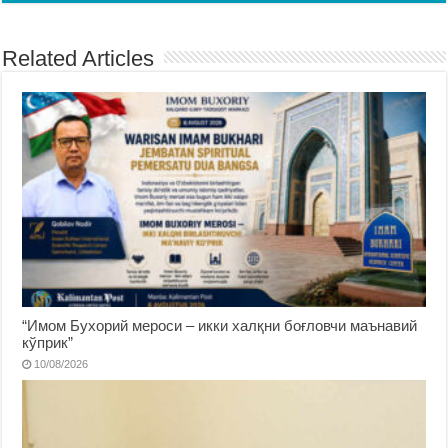
Related Articles
“Имом Бухорий мероси – икки халқни боғловчи маънавий
кўприк”
10/08/2026