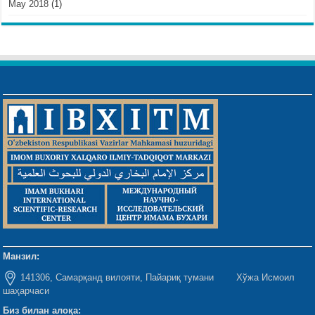
May 2018
(1)
Манзил:
141306, Самарқанд вилояти, Пайариқ тумани Хўжа Исмоил
шаҳарчаси
Биз билан алоқа: