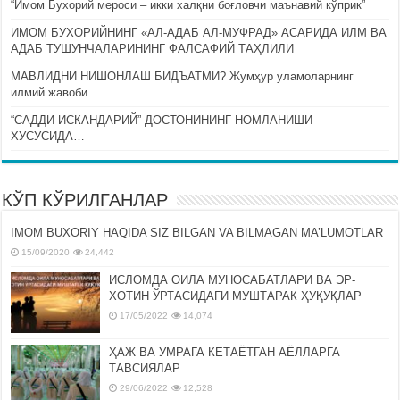
“Имом Бухорий мероси – икки халқни боғловчи маънавий кўприк”
ИМОМ БУХОРИЙНИНГ «АЛ-АДАБ АЛ-МУФРАД» АСАРИДА ИЛМ ВА
АДАБ ТУШУНЧАЛАРИНИНГ ФАЛСАФИЙ ТАҲЛИЛИ
МАВЛИДНИ НИШОНЛАШ БИДЪАТМИ? Жумҳур уламоларнинг
илмий жавоби
“САДДИ ИСКАНДАРИЙ” ДОСТОНИНИНГ НОМЛАНИШИ
ХУСУСИДА…
КЎП КЎРИЛГАНЛАР
IMOM BUXORIY HAQIDA SIZ BILGAN VA BILMAGAN MA’LUMOTLAR
15/09/2020
24,442
ИСЛОМДА ОИЛА МУНОСАБАТЛАРИ ВА ЭР-
ХОТИН ЎРТАСИДАГИ МУШТАРАК ҲУҚУҚЛАР
17/05/2022
14,074
ҲАЖ ВА УМРАГА КЕТАЁТГАН АЁЛЛАРГА
ТАВСИЯЛАР
29/06/2022
12,528