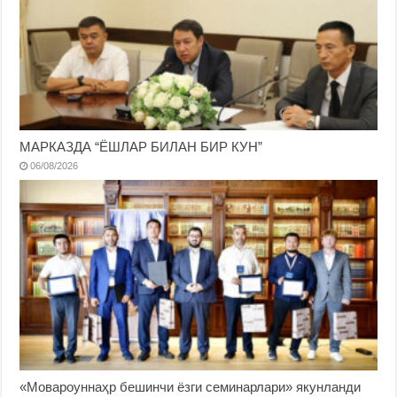
МАРКАЗДА “ЁШЛАР БИЛАН БИР КУН”
06/08/2026
«Мовароуннаҳр бешинчи ёзги семинарлари» якунланди