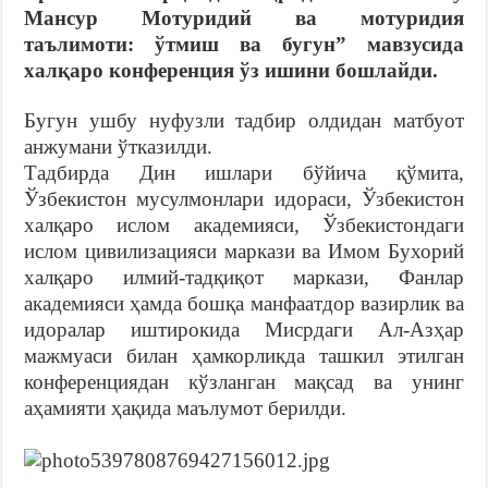
Мансур Мотуридий ва мотуридия
таълимоти: ўтмиш ва бугун” мавзусида
халқаро конференция ўз ишини бошлайди.
Бугун ушбу нуфузли тадбир олдидан матбуот
анжумани ўтказилди.
Тадбирда Дин ишлари бўйича қўмита,
Ўзбекистон мусулмонлари идораси, Ўзбекистон
халқаро ислом академияси, Ўзбекистондаги
ислом цивилизацияси маркази ва Имом Бухорий
халқаро илмий-тадқиқот маркази, Фанлар
академияси ҳамда бошқа манфаатдор вазирлик ва
идоралар иштирокида Мисрдаги Ал-Азҳар
мажмуаси билан ҳамкорликда ташкил этилган
конференциядан кўзланган мақсад ва унинг
аҳамияти ҳақида маълумот берилди.