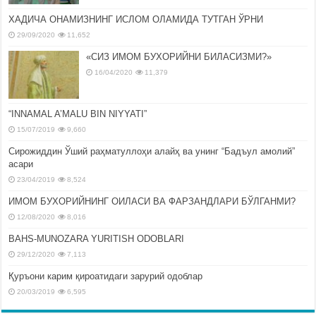
ХАДИЧА ОНАМИЗНИНГ ИСЛОМ ОЛАМИДА ТУТГАН ЎРНИ
29/09/2020
11,652
«СИЗ ИМОМ БУХОРИЙНИ БИЛАСИЗМИ?»
16/04/2020
11,379
“INNAMAL A’MALU BIN NIYYATI”
15/07/2019
9,660
Сирожиддин Ўший раҳматуллоҳи алайҳ ва унинг “Бадъул амолий”
асари
23/04/2019
8,524
ИМОМ БУХОРИЙНИНГ ОИЛАСИ ВА ФАРЗАНДЛАРИ БЎЛГАНМИ?
12/08/2020
8,016
BAHS-MUNOZARA YURITISH ODOBLARI
29/12/2020
7,113
Қуръони карим қироатидаги зарурий одоблар
20/03/2019
6,595