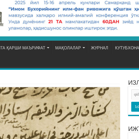
ГА ҚАРШИ МАЪРИФАТ
МАҚОЛАЛАР
ЖУРНАЛ
КУТУБХОН
ИЗ
ИЖ