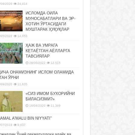
/09/2020
24,414
ИСЛОМДА ОИЛА
МУНОСАБАТЛАРИ ВА ЭР-
ХОТИН ЎРТАСИДАГИ
МУШТАРАК ҲУҚУҚЛАР
/05/2022
14,053
ҲАЖ ВА УМРАГА
КЕТАЁТГАН АЁЛЛАРГА
ТАВСИЯЛАР
29/06/2022
12,515
ДИЧА ОНАМИЗНИНГ ИСЛОМ ОЛАМИДА
ГАН ЎРНИ
/09/2020
11,635
«СИЗ ИМОМ БУХОРИЙНИ
БИЛАСИЗМИ?»
16/04/2020
11,369
NAMAL A’MALU BIN NIYYATI”
/07/2019
9,637
ожиддин Ўший раҳматуллоҳи алайҳ ва