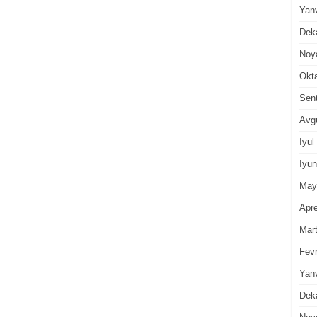
Yan
Dek
Noy
Okt
Sen
Avg
Iyul
Iyun
May
Apre
Mar
Fevr
Yan
Dek