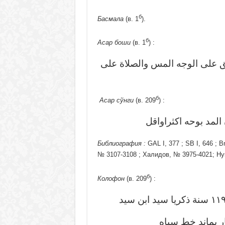
б
Басмала
(в. 1
).
б
Асар боши
(в. 1
) :
يق على الوجه المس والصلاة على
б
Асар сўнги
(в. 209
) :
… د بوحه اكثراواقل
Библиография :
GAL I, 377 ; SB I, 646 ;
№ 3107-3108 ; Халидов, № 3975-4021; Ну
б
Колофон
(в. 209
) :
ر بماند خط سياه