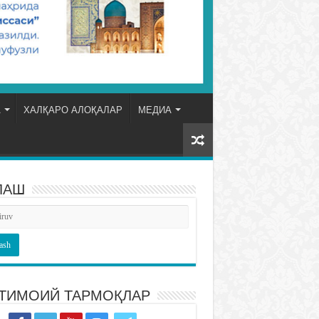
А
ХАЛҚАРО АЛОҚАЛАР
МЕДИА
ЛАШ
ТИМОИЙ ТАРМОҚЛАР