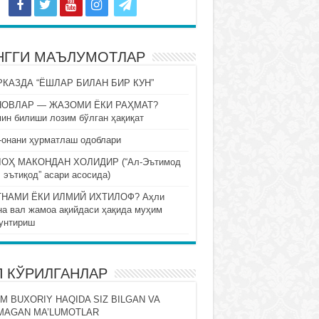
НГГИ МАЪЛУМОТЛАР
КАЗДА “ЁШЛАР БИЛАН БИР КУН”
НОВЛАР — ЖАЗОМИ ЁКИ РАҲМАТ?
ин билиши лозим бўлган ҳақиқат
-онани ҳурматлаш одоблари
ОҲ МАКОНДАН ХОЛИДИР (“Ал-Эътимод
 эътиқод” асари асосида)
НАМИ ЁКИ ИЛМИЙ ИХТИЛОФ? Аҳли
на вал жамоа ақийдаси ҳақида муҳим
унтириш
П КЎРИЛГАНЛАР
M BUXORIY HAQIDA SIZ BILGAN VA
MAGAN MA’LUMOTLAR