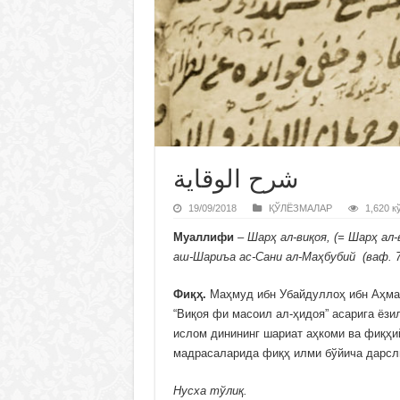
شرح الوقاية
19/09/2018
ҚЎЛЁЗМАЛАР
1,620 к
Муаллифи
– Шарҳ ал-виқоя, (= Шарҳ ал
аш-Шариъа ас-Сани ал-Маҳбубий (ваф. 74
Фиқҳ.
Маҳмуд ибн Убайдуллоҳ ибн Аҳмад
“Виқоя фи масоил ал-ҳидоя” асарига ёз
ислом динининг шариат аҳкоми ва фиқҳи
мадрасаларида фиқҳ илми бўйича дарсл
Нусха тўлиқ.