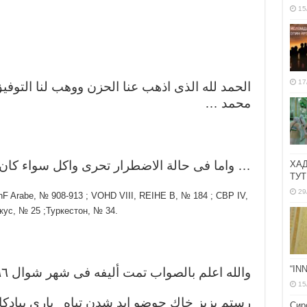
15
17
الحمد لله الذى اذهب عنا الحزن ووهب لنا التوف
محمد …
واما فى حالة الاضطرار تحرى واكل سواء كان الم
ХА
ТУТ
29
 BnF Arabe, № 908-913 ; VOHD VIII, REIHE B, № 184 ; СВР IV,
кус, № 25 ;Туркестон, № 34.
“IN
والله اعلم بالصواب تمت أليفه فى شهر شوال ١١٩٦ سنة ذكريا سيد ابن سيد
15
رستم بزيز خاك جوضو ايد شدن تباه بارى بيادكا
Сир