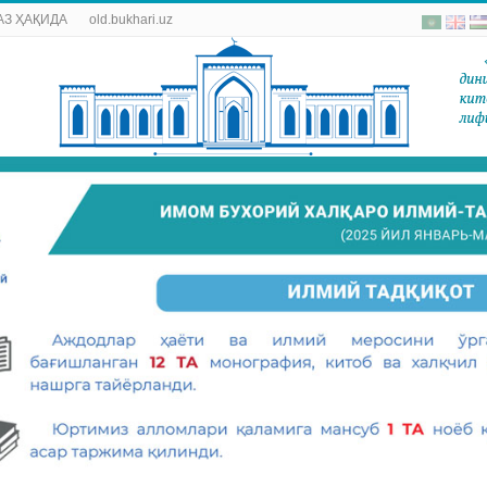
АЗ ҲАҚИДА
old.bukhari.uz