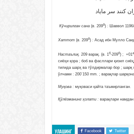
ن كنند سر ماياد
б
Кўчирилган сана
(в. 209
)
:
Шаввол 1196/
б
Хаттот
(в. 209
)
:
Асад ибн Мулло Саи
б
б
Настаълиқ.
209 варақ. (в. 1
-209
) ; +01
сиёҳи қора ; боб ва фасллари қизил сиёҳ
тилида шарҳ ва тўлдирмалар бор ; шарқ қо
ўлчами : 200´150 mm. ; варақлар шарқон
Муқова :
муқоваси қайта таъмирланган.
Қўлёзманинг ҳолати :
варақлари намдан 
Facebook
Twitter
Улашинг