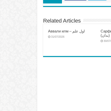
Related Articles
Аввали илм – اول علم
Сарфи
(بدان
31/07/2026
30/07