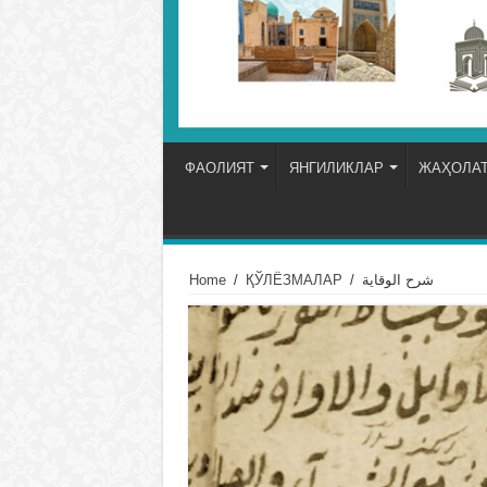
ФАОЛИЯТ
ЯНГИЛИКЛАР
ЖАҲОЛАТ
Home
/
ҚЎЛЁЗМАЛАР
/
شرح الوقاية