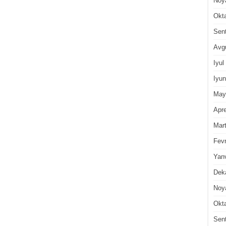
Noy
Okt
Sen
Avg
Iyul
Iyun
May
Apre
Mar
Fevr
Yan
Dek
Noy
Okt
Sen