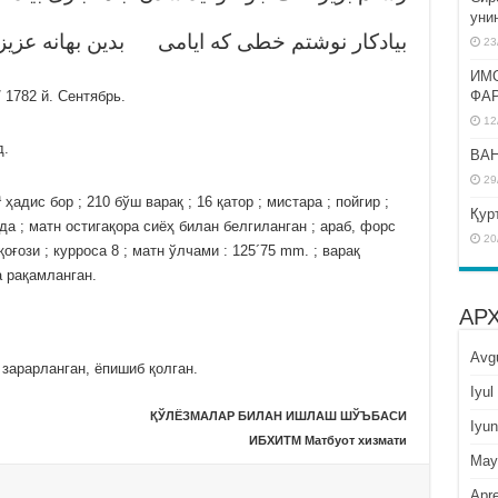
уни
بيادكار نوشتم خطى كه ايامى بدين بهانه عزيزا
23
ИМ
ФА
 1782 й. Сентябрь.
12
д.
BAH
29
а
ҳадис бор ; 210 бўш варақ ; 16 қатор ; мистара ; пойгир ;
Қур
да ; матн остигақора сиёҳ билан белгиланган ; араб, форс
20
ғози ; курроса 8 ; матн ўлчами : 125´75 mm. ; варақ
а рақамланган.
АР
Avg
зарарланган, ёпишиб қолган.
Iyul
ҚЎЛЁЗМАЛАР БИЛАН ИШЛАШ ШЎЪБАСИ
Iyun
ИБХИТМ Матбуот хизмати
May
Apre