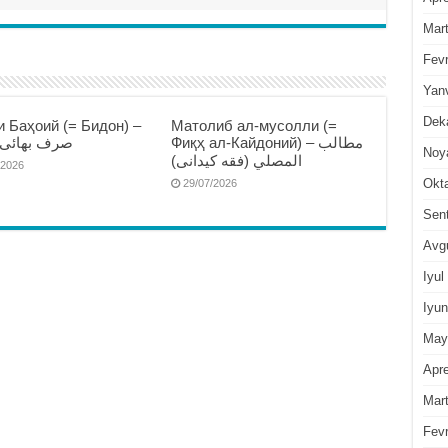
Mar
Fevr
Yan
Dek
 Баҳоий (= Бидон) –
Матолиб ал-мусолли (=
Фиқҳ ал-Кайдоний) – مطالب
صرف بهائى )
Noy
المصلي (فقه كيدانى)
/2026
Okt
29/07/2026
Sen
Avg
Iyul
Iyun
May
Apre
Mar
Fevr