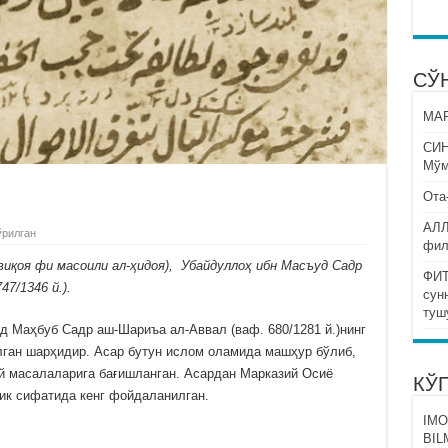
СЎ
МАР
СИ
Мўм
Ота
АЛЛ
ўрилган
фил
-виқоя фи масоили ал-ҳидоя), Убайдуллоҳ ибн Масъуд Садр
ФИТ
7/1346 й.).
сун
туш
 Маҳбуб Садр аш-Шариъа ал-Аввал (ваф. 680/1281 й.)нинг
илган шарҳидир. Асар бутун ислом оламида машҳур бўлиб,
й масалаларига бағишланган. Асардан Марказий Осиё
КЎ
ик сифатида кенг фойдаланилган.
IMO
BIL