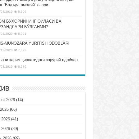
нг “Бадъул амолий” асари
/04/2019
8,506
ОМ БУХОРИЙНИНГ ОИЛАСИ ВА
РЗАНДЛАРИ БЎЛГАНМИ?
/08/2020
8,001
S-MUNOZARA YURITISH ODOBLARI
/12/2020
7,092
ъони карим қироатидаги зарурий одоблар
/03/2019
6,586
ХИВ
ust 2026
(14)
 2026
(66)
 2026
(41)
 2026
(39)
l 2026
(69)