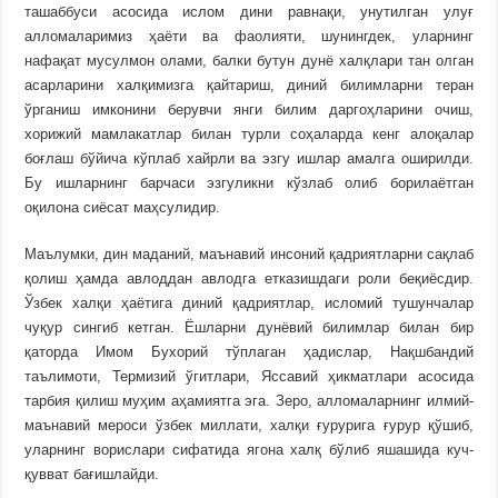
ташаббуси асосида ислом дини равнақи, унутилган улуғ
алломаларимиз ҳаёти ва фаолияти, шунингдек, уларнинг
нафақат мусулмон олами, балки бутун дунё халқлари тан олган
асарларини халқимизга қайтариш, диний билимларни теран
ўрганиш имконини берувчи янги билим даргоҳларини очиш,
хорижий мамлакатлар билан турли соҳаларда кенг алоқалар
боғлаш бўйича кўплаб хайрли ва эзгу ишлар амалга оширилди.
Бу ишларнинг барчаси эзгуликни кўзлаб олиб борилаётган
оқилона сиёсат маҳсулидир.
Маълумки, дин маданий, маънавий инсоний қадриятларни сақлаб
қолиш ҳамда авлоддан авлодга етказишдаги роли беқиёсдир.
Ўзбек халқи ҳаётига диний қадриятлар, исломий тушунчалар
чуқур сингиб кетган. Ёшларни дунёвий билимлар билан бир
қаторда Имом Бухорий тўплаган ҳадислар, Нақшбандий
таълимоти, Термизий ўгитлари, Яссавий ҳикматлари асосида
тарбия қилиш муҳим аҳамиятга эга. Зеро, алломаларнинг илмий-
маънавий мероси ўзбек миллати, халқи ғурурига ғурур қўшиб,
уларнинг ворислари сифатида ягона халқ бўлиб яшашида куч-
қувват бағишлайди.