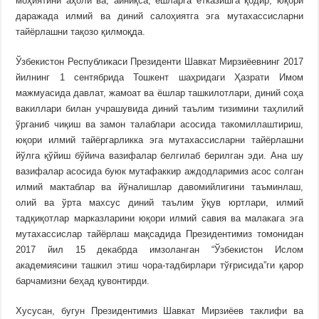
моҳиятини аҳоли ва, айниқса, ёшларга етказишга қодир, юқори
даражада илмий ва диний салоҳиятга эга мутахассисларни
тайёрлашни тақозо қилмоқда.
Ўзбекистон Республикаси Президенти Шавкат Мирзиёевнинг 2017
йилнинг 1 сентябрида Тошкент шаҳридаги Ҳазрати Имом
мажмуасида давлат, жамоат ва ёшлар ташкилотлари, диний соҳа
вакиллари билан учрашувида диний таълим тизимини таҳлилий
ўрганиб чиқиш ва замон талаблари асосида такомиллаштириш,
юқори илмий тайёргарликка эга мутахассисларни тайёрлашни
йўлга қўйиш бўйича вазифалар белгилаб берилган эди. Ана шу
вазифалар асосида буюк мутафаккир аждодларимиз асос солган
илмий мактаблар ва йўналишлар давомийлигини таъминлаш,
олий ва ўрта махсус диний таълим ўқув юртлари, илмий
тадқиқотлар марказларини юқори илмий савия ва малакага эга
мутахассислар тайёрлаш мақсадида Президентимиз томонидан
2017 йил 15 декабрда имзоланган “Ўзбекистон Ислом
академиясини ташкил этиш чора-тадбирлари тўғрисида”ги қарор
барчамизни беҳад қувонтирди.
Хусусан, бугун Президентимиз Шавкат Мирзиёев таклифи ва