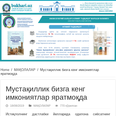
Home
/
МАҚОЛАЛАР
/
Мустақиллик бизга кенг имкониятлар
яратмоқда
Мустақиллик бизга кенг
имкониятлар яратмоқда
18/08/2019
МАҚОЛАЛАР
770 кўрилган
Истиқлолнинг дастлабки йилларида одилона сиёсатнинг