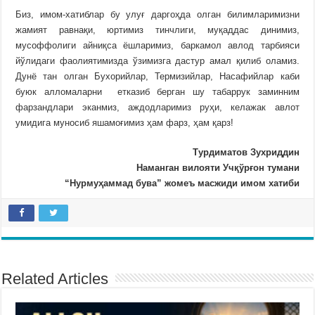
Биз, имом-хатиблар бу улуғ даргоҳда олган билимларимизни
жамият равнақи, юртимиз тинчлиги, муқаддас динимиз,
мусоффолиги айниқса ёшларимиз, баркамол авлод тарбияси
йўлидаги фаолиятимизда ўзимизга дастур амал қилиб оламиз.
Дунё тан олган Бухорийлар, Термизийлар, Насафийлар каби
буюк алломаларни етказиб берган шу табаррук заминним
фарзандлари эканмиз, аждодларимиз руҳи, келажак авлот
умидига муносиб яшамоғимиз ҳам фарз, ҳам қарз!
Турдиматов Зухриддин
Наманган вилояти Учқўрғон тумани
“Нурмуҳаммад бува” жомеъ масжиди имом хатиби
Related Articles