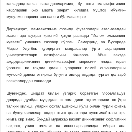
қанчаданд-қанча ватандошларимиз, бу зоти маърифатининг
қабрларини бир марта зиёрат қилишга муштоқ мўъмин-
мусулмонларнинг сон-саноғи бўлмаса керак.
Дарҳақиқат, мамлакатимиз фозилу фузалолари азал-азалдан
жаҳон аро шуҳрат қозониб, ҳақли равишда “Ислом оламининг
қуввати” унвонига сазовор бўлган. Самарқанд ва Бухорода
Мирзо Улуғбек қурдирган мадрасалар ўрта асрларнинг
университетлари вазифасини бажарган. Айни вақтда
аждодларимизнинг диний-маърифий меросини янада теран
ўрганиш ва таҳлил қилиш, уларнинг илмий анъаналарини
муносиб давом эттириш бугунги авлод олдида турган долзарб
вазифалардан саналади.
Шунингдек, шиддат билан ўзгариб бораётган глобаллашув
даврида дунёда муқаддас ислом дини аҳкомларини нотўғри
талқин қилиш, уларни сохталаштириш йўли билан турли фитна
ва бузғунчиликлар содир этиш ҳолатлари кузатилаётгани ҳеч
кимга сир эмас. Бундай мураккаб вазият динимизнинг софлигини
сақлаш, унинг тинчлик ва инсонпарварликдан иборат асл