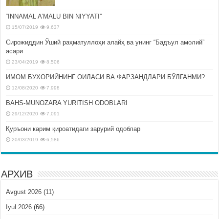
“INNAMAL A’MALU BIN NIYYATI”
15/07/2019
9,637
Сирожиддин Ўший раҳматуллоҳи алайҳ ва унинг “Бадъул амолий”
асари
23/04/2019
8,506
ИМОМ БУХОРИЙНИНГ ОИЛАСИ ВА ФАРЗАНДЛАРИ БЎЛГАНМИ?
12/08/2020
7,998
BAHS-MUNOZARA YURITISH ODOBLARI
29/12/2020
7,091
Қуръони карим қироатидаги зарурий одоблар
20/03/2019
6,586
АРХИВ
Avgust 2026
(11)
Iyul 2026
(66)