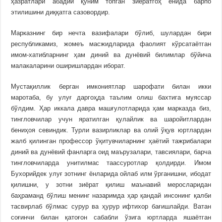
ҳазратлари абадий қўним топган зиёратгоҳ ёнида барпо
этилишини диққатга сазовордир.
Марказнинг бир нечта вазифалари бўлиб, шулардан бири
республикамиз, жомеъ масжидларида фаолият кўрсатаётган
имом-хатибларнинг ҳам диний ва дунёвий билимлар бўйича
малакаларини оширишлардан иборат.
Мустақиллик берган имкониятлар шарофати билан икки
маротаба, бу улуғ даргоҳда таълим олиш бахтига муяссар
бўлдим. Ҳар иккала давра машғулотларида ҳам марказда биз,
тингловчилар учун яратилган қулайлик ва шаройитлардан
бениҳоя севиндик. Турли вазирликлар ва олий ўқув юртлардан
жалб қилинган профессор ўқитувчиларнинг ҳаётий тажрибалари
диний ва дунёвий фанларга оид маърузалари, тавсиялари, барча
тингловчиларда унитилмас таассуротлар қолдирди. Имом
Бухорийдек улуғ зотнинг ёнларида ойлаб илм ўрганишни, ибодат
қилишни, у зотни зиёрат қилиш маънавий меросларидан
баҳраманд бўлиш менинг назаримда ҳар қандай инсонинг қалби
тасвирлаб бўлмас сурур ва ҳурур ифтихор бағишлайди. Ватан
соғинчи билан қатоғон сабабли ўзига юртларда яшаётган