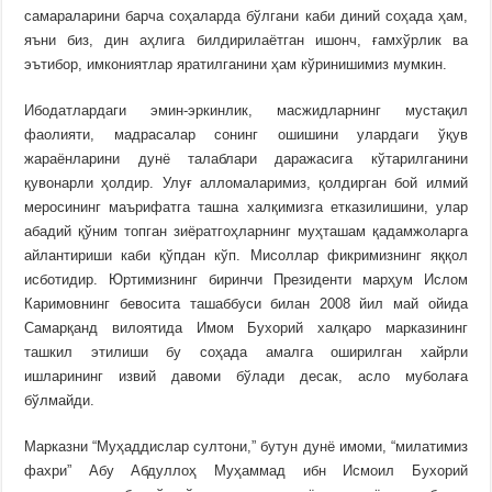
самараларини барча соҳаларда бўлгани каби диний соҳада ҳам,
яъни биз, дин аҳлига билдирилаётган ишонч, ғамхўрлик ва
эътибор, имкониятлар яратилганини ҳам кўринишимиз мумкин.
Ибодатлардаги эмин-эркинлик, масжидларнинг мустақил
фаолияти, мадрасалар сонинг ошишини улардаги ўқув
жараёнларини дунё талаблари даражасига кўтарилганини
қувонарли ҳолдир. Улуғ алломаларимиз, қолдирган бой илмий
меросининг маърифатга ташна халқимизга етказилишини, улар
абадий қўним топган зиёратгоҳларнинг муҳташам қадамжоларга
айлантириши каби қўпдан кўп. Мисоллар фикримизнинг яққол
исботидир. Юртимизнинг биринчи Президенти марҳум Ислом
Каримовнинг бевосита ташаббуси билан 2008 йил май ойида
Самарқанд вилоятида Имом Бухорий халқаро марказининг
ташкил этилиши бу соҳада амалга оширилган хайрли
ишларининг извий давоми бўлади десак, асло муболаға
бўлмайди.
Марказни “Муҳаддислар султони,” бутун дунё имоми, “милатимиз
фахри” Абу Абдуллоҳ Муҳаммад ибн Исмоил Бухорий