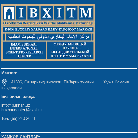
Манзил:
141306, Самарқанд вилояти, Пайариқ тумани Хўжа Исмоил
шаҳарчаси
Биз билан алоқа:
info@bukhari.uz
bukharicenter@exat.uz
Тел:
(66) 240-20-11
ҲАМКОР САЙТЛАР: