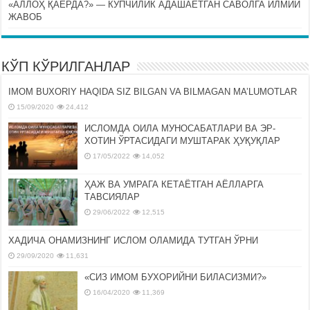
«АЛЛОҲ ҚАЕРДА?» — КЎПЧИЛИК АДАШАЁТГАН САВОЛГА ИЛМИЙ
ЖАВОБ
КЎП КЎРИЛГАНЛАР
IMOM BUXORIY HAQIDA SIZ BILGAN VA BILMAGAN MA’LUMOTLAR
15/09/2020
24,412
ИСЛОМДА ОИЛА МУНОСАБАТЛАРИ ВА ЭР-
ХОТИН ЎРТАСИДАГИ МУШТАРАК ҲУҚУҚЛАР
17/05/2022
14,052
ҲАЖ ВА УМРАГА КЕТАЁТГАН АЁЛЛАРГА
ТАВСИЯЛАР
29/06/2022
12,515
ХАДИЧА ОНАМИЗНИНГ ИСЛОМ ОЛАМИДА ТУТГАН ЎРНИ
29/09/2020
11,631
«СИЗ ИМОМ БУХОРИЙНИ БИЛАСИЗМИ?»
16/04/2020
11,369