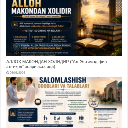
АЛЛОҲ МАКОНДАН ХОЛИДИР (“Ал-Эътимод фил
эътиқод” асари асосида)
06/08/2026