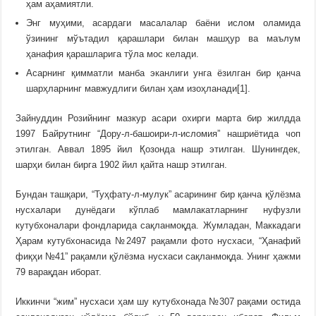
ҳам аҳамиятли.
Энг муҳими, асардаги масалалар баёни ислом оламида
ўзининг мўътадил қарашлари билан машҳур ва маълум
ҳанафия қарашларига тўла мос келади.
Асарнинг қимматли манба эканлиги унга ёзилган бир қанча
шарҳларнинг мавжудлиги билан ҳам изоҳланади[1].
Зайнуддин Розийнинг мазкур асари охирги марта бир жилдда
1997 Байрутнинг “Дору-л-башоири-л-исломия” нашриётида чоп
этилган. Аввал 1895 йил Қозонда нашр этилган. Шунингдек,
шарҳи билан бирга 1902 йил қайта нашр этилган.
Бундан ташқари, “Туҳфату-л-мулук” асарининг бир қанча қўлёзма
нусхалари дунёдаги кўплаб мамлакатларнинг нуфузли
кутубхоналари фондларида сақланмоқда. Жумладан, Маккадаги
Ҳарам кутубхонасида №2497 рақамли фото нусхаси, “Ҳанафий
фиқҳи №41” рақамли қўлёзма нусхаси сақланмоқда. Унинг ҳажми
79 варақдан иборат.
Иккинчи “жим” нусхаси ҳам шу кутубхонада №307 рақами остида