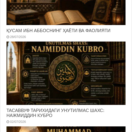
ҚУСАМ ИБН АББОСНИНГ ҲАЁТИ ВА ФАОЛИЯТИ
28/07/2026
ТАСАВВУФ ТАРИХИДАГИ УНУТИЛМАС ШАХС:
НАЖМИДДИН КУБРО
02/07/2026