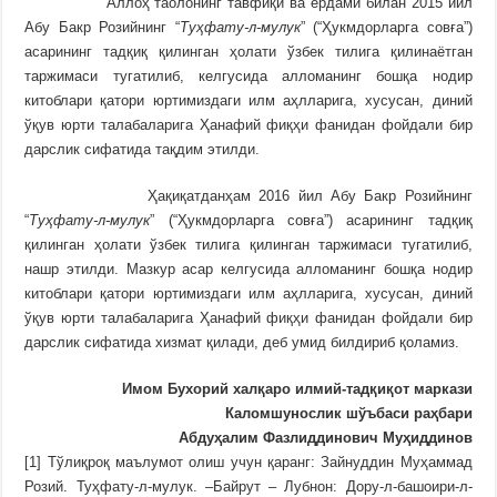
Аллоҳ таолонинг тавфиқи ва ёрдами билан 2015 йил
Абу Бакр Розийнинг “
Туҳфату-л-мулук
” (“Ҳукмдорларга совға”)
асарининг тадқиқ қилинган ҳолати ўзбек тилига қилинаётган
таржимаси тугатилиб, келгусида алломанинг бошқа нодир
китоблари қатори юртимиздаги илм аҳлларига, хусусан, диний
ўқув юрти талабаларига Ҳанафий фиқҳи фанидан фойдали бир
дарслик сифатида тақдим этилди.
Ҳақиқатданҳам 2016 йил Абу Бакр Розийнинг
“
Туҳфату-л-мулук
” (“Ҳукмдорларга совға”) асарининг тадқиқ
қилинган ҳолати ўзбек тилига қилинган таржимаси тугатилиб,
нашр этилди. Мазкур асар келгусида алломанинг бошқа нодир
китоблари қатори юртимиздаги илм аҳлларига, хусусан, диний
ўқув юрти талабаларига Ҳанафий фиқҳи фанидан фойдали бир
дарслик сифатида хизмат қилади, деб умид билдириб қоламиз.
Имом Бухорий халқаро илмий-тадқиқот маркази
Каломшунослик шўъбаси раҳбари
Абдуҳалим Фазлиддинович Муҳиддинов
[1] Тўлиқроқ маълумот олиш учун қаранг: Зайнуддин Муҳаммад
Розий. Туҳфату-л-мулук. –Байрут – Лубнон: Дору-л-башоири-л-