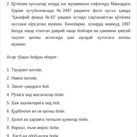
Қўлёзма нусхалар ичида энг мукаммали сифатида Маккадаги
Ҳарам кутубхонасида №2497 рақамли фото нусха ҳамда
“Ҳанафий фиқҳи №41” рақами остида сақланаётган қўлёзма
нусхани кўрсатиш мумкин. Бинобарин, ҳозирда мавжуд 1997
йилда нашр этилган даврий нашр боблари ва ҳажмини қиёсий
таҳлил қилиш асносида ҳам шундай хулосага келиш
мумкин.
Асар тўққиз бобдан иборат:
Таҳорат
китоби.
Намоз
китоби.
Закот
ҳақидаги боб.
Рўза
га оид масалалар боби.
Ҳаж
аҳкомларига оид боб.
Қурбонлик ва ов
қилиш боби.
Ҳалол ва ҳаром
га тегишли ҳукмлар боби.
Фароиз
, яъни
мерос
боби.
Касб ва одоб-ахлоқ
боби.