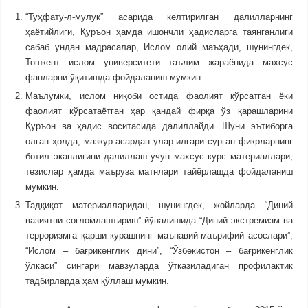
“Туҳфату-л-мулук” асарида келтирилган далилларнинг
ҳаётийлиги, Қуръон ҳамда ишончли ҳадисларга таянганлиги
сабаб ундан мадрасалар, Ислом олий маъҳади, шунингдек,
Тошкент ислом университети таълим жараёнида махсус
фанларни ўқитишда фойдаланиш мумкин.
Маълумки, ислом ниқоби остида фаолият кўрсатган ёки
фаолият кўрсатаётган ҳар қандай фирқа ўз қарашларини
Қуръон ва ҳадис воситасида далиллайди. Шуни эътиборга
олган ҳолда, мазкур асардан улар илгари сурган фикрларнинг
ботил эканлигини далиллаш учун махсус курс материаллари,
тезислар ҳамда маъруза матнлари тайёрлашда фойдаланиш
мумкин.
Тадқиқот материалларидан, шунингдек, жойларда “Диний
вазиятни соғломлаштириш” йўналишида “Диний экстремизм ва
терроризмга қарши курашнинг маънавий-маърифий асослари”,
“Ислом – бағрикенглик дини”, “Ўзбекистон – бағрикенглик
ўлкаси” сингари мавзуларда ўтказиладиган профилактик
тадбирларда ҳам қўллаш мумкин.