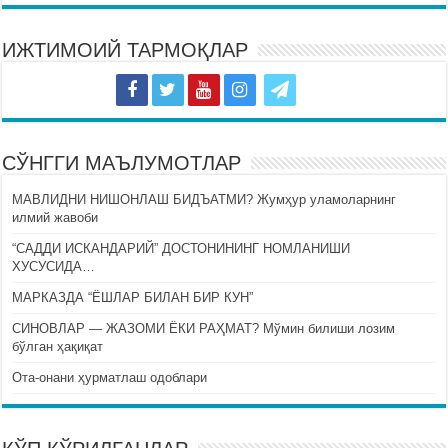
ИЖТИМОИЙ ТАРМОҚЛАР
СЎНГГИ МАЪЛУМОТЛАР
МАВЛИДНИ НИШОНЛАШ БИДЪАТМИ? Жумҳур уламоларнинг
илмий жавоби
“САДДИ ИСКАНДАРИЙ” ДОСТОНИНИНГ НОМЛАНИШИ
ХУСУСИДА…
МАРКАЗДА “ЁШЛАР БИЛАН БИР КУН”
СИНОВЛАР — ЖАЗОМИ ЁКИ РАҲМАТ? Мўмин билиши лозим
бўлган ҳақиқат
Ота-онани ҳурматлаш одоблари