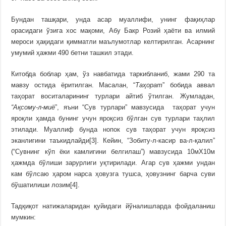
Бундан ташқари, унда асар муаллифи, унинг фақиҳлар
орасидаги ўзига хос мақоми, Абу Бакр Розий ҳаёти ва илмий
мероси ҳақидаги қимматли маълумотлар келтирилган. Асарнинг
умумий ҳажми 490 бетни ташкил этади.
Китобда боблар ҳам, ўз навбатида таркибланиб, жами 290 та
мавзу остида ёритилган. Масалан, “
Таҳорат
” бобида аввал
таҳорат воситаларининг турлари айтиб ўтилган. Жумладан,
“Ақсому-л-миё
”, яъни “Сув турлари” мавзусида таҳорат учун
яроқли ҳамда бунинг учун яроқсиз бўлган сув турлари таҳлил
этилади. Муаллиф бунда нопок сув таҳорат учун яроқсиз
эканлигини таъкидлайди[3]. Кейин, “Зобиту-л-касир ва-л-қалил”
(“Сувнинг кўп ёки камлигини белгилаш”) мавзусида 10мХ10м
ҳажмда бўлиши зарурлиги уқтирилади. Агар сув ҳажми ундан
кам бўлсаю ҳаром нарса ҳовузга тушса, ҳовузнинг барча суви
бўшатилиши лозим[4].
Тадқиқот натижаларидан қуйидаги йўналишларда фойдаланиш
мумкин: