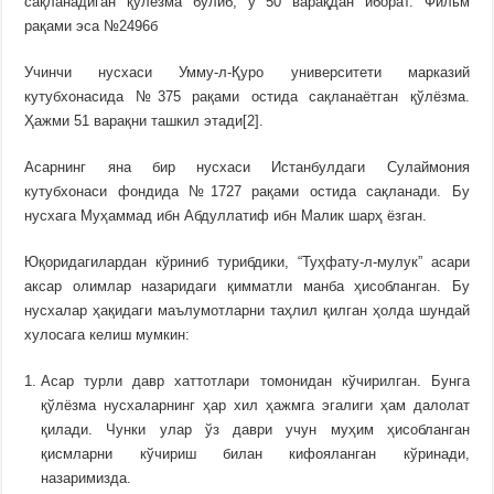
сақланадиган қўлёзма бўлиб, у 50 варақдан иборат. Фильм
рақами эса №2496б
Учинчи нусхаси Умму-л-Қуро университети марказий
кутубхонасида №375 рақами остида сақланаётган қўлёзма.
Ҳажми 51 варақни ташкил этади[2].
Асарнинг яна бир нусхаси Истанбулдаги Сулаймония
кутубхонаси фондида №1727 рақами остида сақланади. Бу
нусхага Муҳаммад ибн Абдуллатиф ибн Малик шарҳ ёзган.
Юқоридагилардан кўриниб турибдики, “Туҳфату-л-мулук” асари
аксар олимлар назаридаги қимматли манба ҳисобланган. Бу
нусхалар ҳақидаги маълумотларни таҳлил қилган ҳолда шундай
хулосага келиш мумкин:
Асар турли давр хаттотлари томонидан кўчирилган. Бунга
қўлёзма нусхаларнинг ҳар хил ҳажмга эгалиги ҳам далолат
қилади. Чунки улар ўз даври учун муҳим ҳисобланган
қисмларни кўчириш билан кифояланган кўринади,
назаримизда.