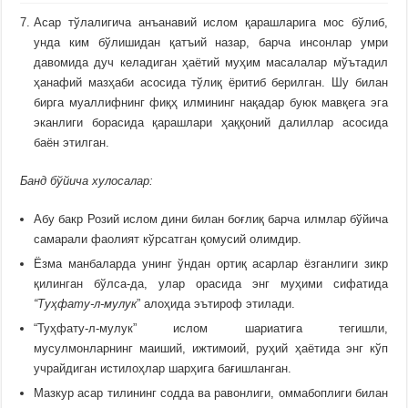
Асар тўлалигича анъанавий ислом қарашларига мос бўлиб,
унда ким бўлишидан қатъий назар, барча инсонлар умри
давомида дуч келадиган ҳаётий муҳим масалалар мўътадил
ҳанафий мазҳаби асосида тўлиқ ёритиб берилган. Шу билан
бирга муаллифнинг фиқҳ илмининг нақадар буюк мавқега эга
эканлиги борасида қарашлари ҳаққоний далиллар асосида
баён этилган.
Банд бўйича хулосалар:
Абу бакр Розий ислом дини билан боғлиқ барча илмлар бўйича
самарали фаолият кўрсатган қомусий олимдир.
Ёзма манбаларда унинг ўндан ортиқ асарлар ёзганлиги зикр
қилинган бўлса-да, улар орасида энг муҳими сифатида
“Туҳфату-л-мулук
” алоҳида эътироф этилади.
“Туҳфату-л-мулук” ислом шариатига тегишли,
мусулмонларнинг маиший, ижтимоий, руҳий ҳаётида энг кўп
учрайдиган истилоҳлар шарҳига бағишланган.
Мазкур асар тилининг содда ва равонлиги, оммабоплиги билан