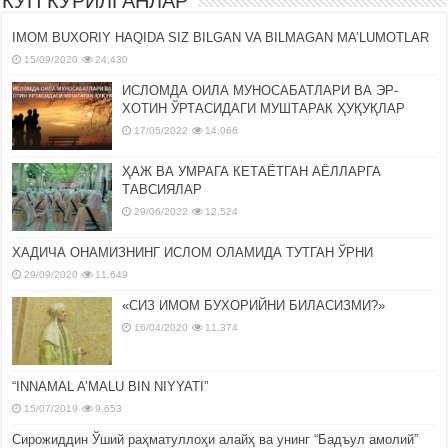
КЎП КЎРИЛГАНЛАР
IMOM BUXORIY HAQIDA SIZ BILGAN VA BILMAGAN MA’LUMOTLAR
15/09/2020
24,430
ИСЛОМДА ОИЛА МУНОСАБАТЛАРИ ВА ЭР-
ХОТИН ЎРТАСИДАГИ МУШТАРАК ҲУҚУҚЛАР
17/05/2022
14,066
ҲАЖ ВА УМРАГА КЕТАЁТГАН АЁЛЛАРГА
ТАВСИЯЛАР
29/06/2022
12,524
ХАДИЧА ОНАМИЗНИНГ ИСЛОМ ОЛАМИДА ТУТГАН ЎРНИ
29/09/2020
11,649
«СИЗ ИМОМ БУХОРИЙНИ БИЛАСИЗМИ?»
16/04/2020
11,374
“INNAMAL A’MALU BIN NIYYATI”
15/07/2019
9,653
Сирожиддин Ўший раҳматуллоҳи алайҳ ва унинг “Бадъул амолий”