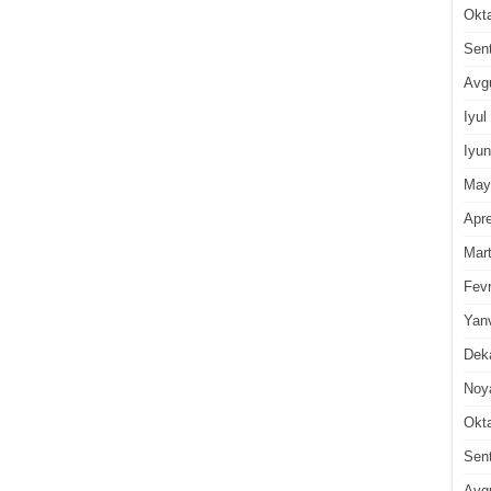
Okt
Sen
Avg
Iyul
Iyun
May
Apre
Mar
Fevr
Yan
Dek
Noy
Okt
Sen
Avg