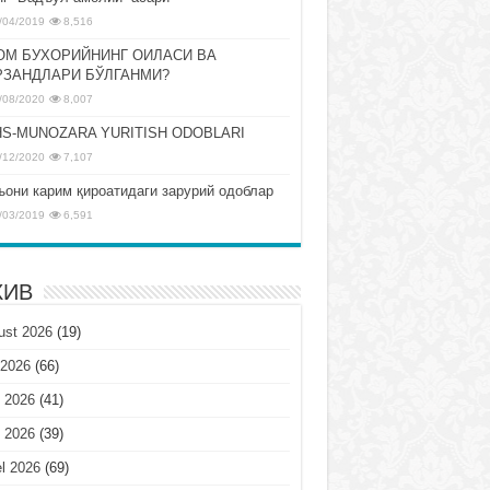
/04/2019
8,516
ОМ БУХОРИЙНИНГ ОИЛАСИ ВА
РЗАНДЛАРИ БЎЛГАНМИ?
/08/2020
8,007
S-MUNOZARA YURITISH ODOBLARI
/12/2020
7,107
ъони карим қироатидаги зарурий одоблар
/03/2019
6,591
ХИВ
ust 2026
(19)
 2026
(66)
 2026
(41)
 2026
(39)
l 2026
(69)