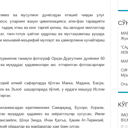
имиз ва мусулмон дунёсидан етишиб чиққан улуғ
оси, уларнинг жаҳон цивилизацияси, илм-фан тараққиёти
СЎ
 тадқиқ этиш ва кенг тарғиб қилиш, ёш авлодни миллатлар
МА
мат, тинч-тотув ҳаётни қадрлаш ва мустаҳкамлаш руҳида
Жум
ги маънавий-маърифий мулоқот ва ҳамкорликни кучайтириш
“СА
НО
 туркиялик таниқли фотограф Орҳан Дургутнинг дунёнинг 60
МАР
 ва муқаддас қадамжолари акс эттирилган фотоасарлари
СИ
Мўм
орий илмий сафарларда бўлган Макка, Мадина, Басра,
Ота
лон ва Эъзоб шаҳарларида бўлиб, у ердаги машҳур Ислом
ирган.
КЎ
мланмасидан юритимизнинг Самарқанд, Бухоро, Хоразм,
ган муқаддас қадамжо ва зиёратгоҳлар хусусан, Имом
IMO
ансамбли, Шоҳи Зинда, Ичан Қалъа, Ҳаким Ат-Термизий,
BIL
ихий обидалар ва мақбаралар ҳам ўрин олган.
15