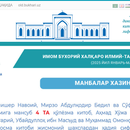
ҲАҚИДА
old.bukhari.uz