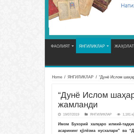
ФАОЛИЯТ
ЯНГИЛИКЛАР
ЖАҲОЛАТ
Home
/
ЯНГИЛИКЛАР
/
“Дунё Ислом шаҳа
“Дунё Ислом шаҳа
жамланди
19/07/2019
ЯНГИЛИКЛАР
1,181 к
Имом Бухорий халқаро илмий-тадқи
асарининг қўлёзма нусхалари” ва “