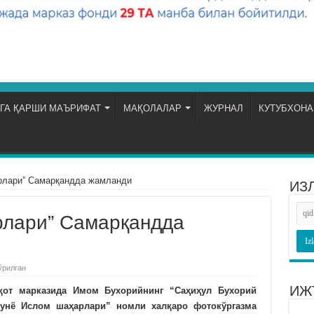
ГА ҚАРШИ МАЪРИФАТ
МАҚОЛАЛАР
ЖУРНАЛ
КУТУБХОНА
рлари” Самарқандда жамланди
ИЗ
рлари” Самарқандда
ўрилган
ИЖ
қот марказида Имом Бухорийнинг “Саҳиҳул Бухорий
Дунё Ислом шаҳарлари” номли халқаро фотокўргазма