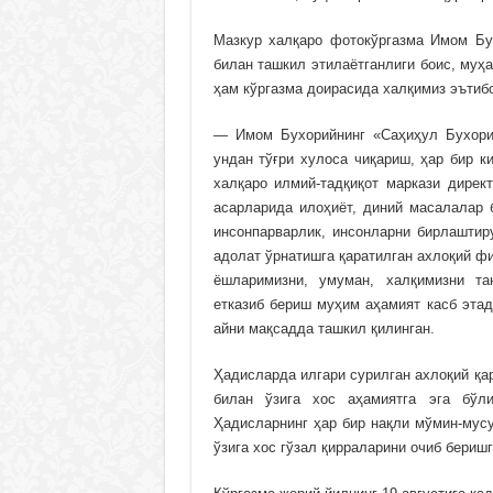
Мазкур халқаро фотокўргазма Имом Бух
билан ташкил этилаётганлиги боис, муҳ
ҳам кўргазма доирасида халқимиз эътибо
— Имом Бухорийнинг «Саҳиҳул Бухорий
ундан тўғри хулоса чиқариш, ҳар бир 
халқаро илмий-тадқиқот маркази дирек
асарларида илоҳиёт, диний масалалар 
инсонпарварлик, инсонларни бирлаштиру
адолат ўрнатишга қаратилган ахлоқий фи
ёшларимизни, умуман, халқимизни та
етказиб бериш муҳим аҳамият касб эта
айни мақсадда ташкил қилинган.
Ҳадисларда илгари сурилган ахлоқий қа
билан ўзига хос аҳамиятга эга бўли
Ҳадисларнинг ҳар бир нақли мўмин-мус
ўзига хос гўзал қирраларини очиб бериш