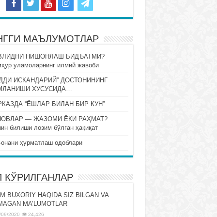
НГГИ МАЪЛУМОТЛАР
ВЛИДНИ НИШОНЛАШ БИДЪАТМИ?
ҳур уламоларнинг илмий жавоби
ДДИ ИСКАНДАРИЙ” ДОСТОНИНИНГ
МЛАНИШИ ХУСУСИДА…
КАЗДА “ЁШЛАР БИЛАН БИР КУН”
НОВЛАР — ЖАЗОМИ ЁКИ РАҲМАТ?
ин билиши лозим бўлган ҳақиқат
-онани ҳурматлаш одоблари
П КЎРИЛГАНЛАР
M BUXORIY HAQIDA SIZ BILGAN VA
MAGAN MA’LUMOTLAR
/09/2020
24,426