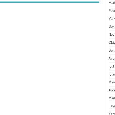
Mar
Fevr
Yan
Dek
Noy
Okt
Sen
Avg
Iyul
Iyun
May
Apre
Mar
Fevr
Yan