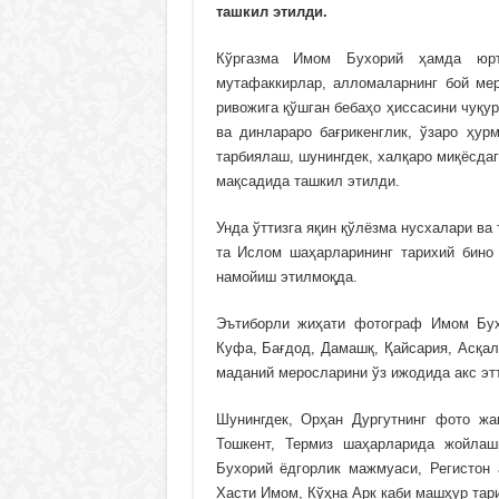
ташкил этилди.
Кўргазма Имом Бухорий ҳамда юрт
мутафаккирлар, алломаларнинг бой мер
ривожига қўшган бебаҳо ҳиссасини чуқур
ва динлараро бағрикенглик, ўзаро ҳур
тарбиялаш, шунингдек, халқаро миқёсда
мақсадида ташкил этилди.
Унда ўттизга яқин қўлёзма нусхалари ва
та Ислом шаҳарларининг тарихий бино
намойиш этилмоқда.
Эътиборли жиҳати фотограф Имом Бух
Куфа, Бағдод, Дамашқ, Қайсария, Асқа
маданий меросларини ўз ижодида акс этт
Шунингдек, Орҳан Дургутнинг фото жа
Тошкент, Термиз шаҳарларида жойлаш
Бухорий ёдгорлик мажмуаси, Регистон 
Хасти Имом, Кўҳна Арк каби машҳур тар