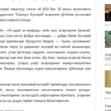
орий таваллуд топган ой (810 йил 20 июль) муносабати
аддиснинг “Саҳиҳул Бухорий” асарининг қўлёзма нусхалари
рига ҳавола этилди.
17
», «Ал-адаб ал-муфрад» каби шоҳ асарларини ўрганиб,
киши учун катта фойда келтиради, — дейди Имом Бухорий
тори ўринбосари Шукрулло Умаров. — Чунки, алломанинг
билан бирга ўз даврининг ахлоқий ва сиёсий анъаналари,
вчи, улар ўртасида зиддият, низоларнинг олдини олувчи,
ХА
крлар ҳам кенг ўрин олган. Шу боис, мазкур асарлар билан
ТУТ
ништириш, уларга ушбу асарларнинг мазмун-моҳиятини
29
ди. Мазкур кўргазмада ундан намуналарнинг қўйилиши ҳам
рашлар инсон маънавий-ахлоқий тарбиясида таъсирчанлиги
б, инсон маънавиятини юксалтиришга хизмат қилади.
“IN
улмонларнинг ахлоқ-одоб сифатларини ёритишга, уларнинг
15
га ва шу руҳда тарбия топишга йўналтирилган.
Сир
уни