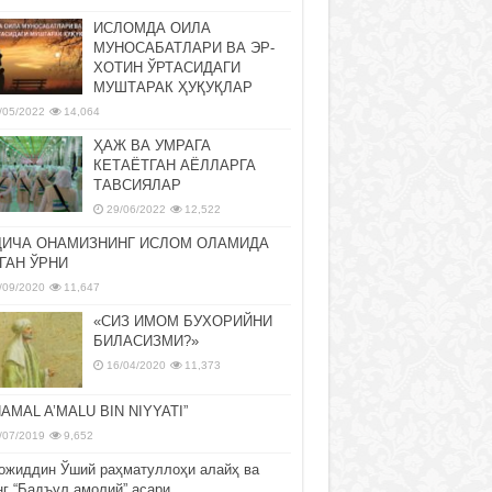
ИСЛОМДА ОИЛА
МУНОСАБАТЛАРИ ВА ЭР-
ХОТИН ЎРТАСИДАГИ
МУШТАРАК ҲУҚУҚЛАР
/05/2022
14,064
ҲАЖ ВА УМРАГА
КЕТАЁТГАН АЁЛЛАРГА
ТАВСИЯЛАР
29/06/2022
12,522
ДИЧА ОНАМИЗНИНГ ИСЛОМ ОЛАМИДА
ГАН ЎРНИ
/09/2020
11,647
«СИЗ ИМОМ БУХОРИЙНИ
БИЛАСИЗМИ?»
16/04/2020
11,373
NAMAL A’MALU BIN NIYYATI”
/07/2019
9,652
ожиддин Ўший раҳматуллоҳи алайҳ ва
нг “Бадъул амолий” асари