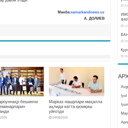
дар давом этади.
23
Манба:
samarkandnews.uz
ИМ
А. ДОЛИЕВ
ФА
12
BAH
29
Қур
20
АР
Avg
Iyul
роуннаҳр бешинчи
Марказ нашрлари маҳалла
Iyun
семинарлари»
аҳлида катта қизиқиш
анди
уйғотди
May
/2026
04/08/2026
Apre