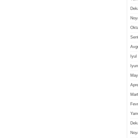
Dek
Noy
Okt
Sen
Avg
Iyul
Iyun
May
Apre
Mar
Fevr
Yan
Dek
Noy