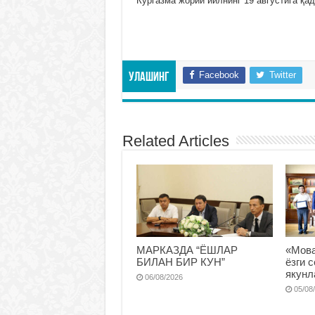
Кўргазма жорий йилнинг 19 августига қа
Facebook
Twitter
Улашинг
Related Articles
МАРКАЗДА “ЁШЛАР
«Мова
БИЛАН БИР КУН”
ёзги 
якунл
06/08/2026
05/08