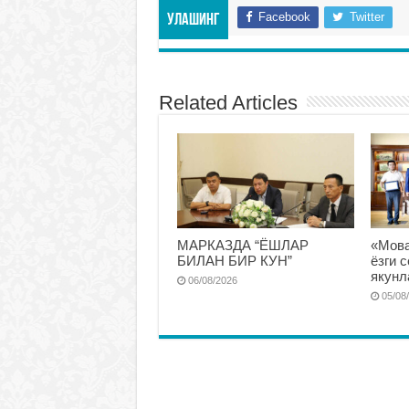
Facebook
Twitter
Улашинг
Related Articles
МАРКАЗДА “ЁШЛАР
«Мова
БИЛАН БИР КУН”
ёзги 
якунл
06/08/2026
05/08