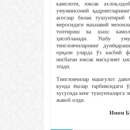
камолоти, юксак ахлоқ-одо
умуминсоний қадриятларнин
асослар билан тушунтириб 
меросидаги маънавий мезонл
топтириш ва шахс камол
ҳисобланади. Ушбу ум
тингловчиларнинг дунёқара
орқали уларда ўз касбий ф
нисбатан юксак масъулият ҳи
этади.
Тингловчилар машғулот даво
кунда ёшлар тарбиясидаги ў
хусусида кенг тушунчаларга э
жавоб олди.
Имом Бу