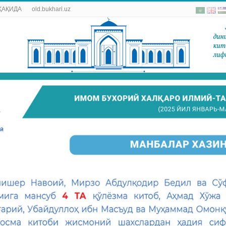
ҲАҚИДА
old.bukhari.uz