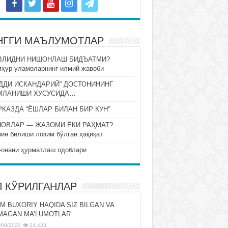
НГГИ МАЪЛУМОТЛАР
ВЛИДНИ НИШОНЛАШ БИДЪАТМИ?
ҳур уламоларнинг илмий жавоби
ДДИ ИСКАНДАРИЙ” ДОСТОНИНИНГ
МЛАНИШИ ХУСУСИДА…
КАЗДА “ЁШЛАР БИЛАН БИР КУН”
НОВЛАР — ЖАЗОМИ ЁКИ РАҲМАТ?
ин билиши лозим бўлган ҳақиқат
-онани ҳурматлаш одоблари
П КЎРИЛГАНЛАР
M BUXORIY HAQIDA SIZ BILGAN VA
MAGAN MA’LUMOTLAR
/09/2020
24,423