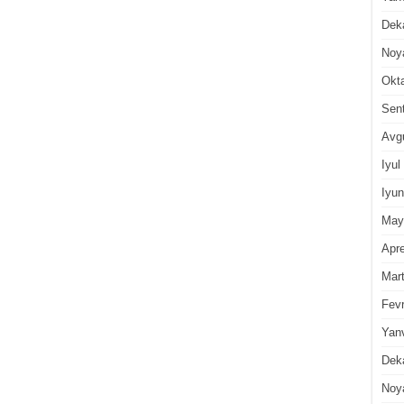
Dek
Noy
Okt
Sen
Avg
Iyul
Iyun
May
Apre
Mar
Fevr
Yan
Dek
Noy