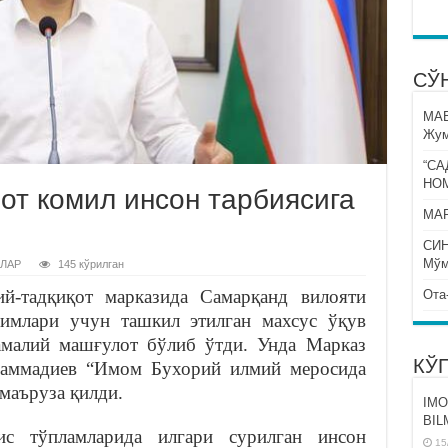
СЎ
МА
Жум
“СА
НО
от комил инсон тарбиясига
МАР
СИ
Мўм
ЛАР
145 кўрилган
й-тадқиқот марказида Самарқанд вилояти
Ота
имлари учун ташкил этилган махсус ўқув
амалий машғулот бўлиб ўтди. Унда Марказ
КЎ
аммадиев “Имом Бухорий илмий меросида
маъруза қилди.
IMO
BIL
ис тўпламларида илгари сурилган инсон
15