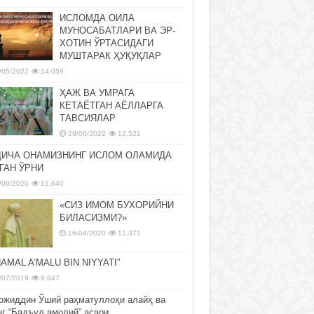
ИСЛОМДА ОИЛА
МУНОСАБАТЛАРИ ВА ЭР-
ХОТИН ЎРТАСИДАГИ
МУШТАРАК ҲУҚУҚЛАР
/05/2022
14,059
ҲАЖ ВА УМРАГА
КЕТАЁТГАН АЁЛЛАРГА
ТАВСИЯЛАР
29/06/2022
12,521
ДИЧА ОНАМИЗНИНГ ИСЛОМ ОЛАМИДА
ГАН ЎРНИ
/09/2020
11,640
«СИЗ ИМОМ БУХОРИЙНИ
БИЛАСИЗМИ?»
16/04/2020
11,371
NAMAL A’MALU BIN NIYYATI”
/07/2019
9,647
ожиддин Ўший раҳматуллоҳи алайҳ ва
нг “Бадъул амолий” асари