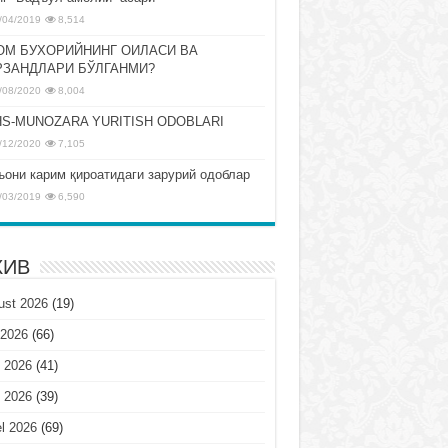
/04/2019
8,514
ОМ БУХОРИЙНИНГ ОИЛАСИ ВА
РЗАНДЛАРИ БЎЛГАНМИ?
/08/2020
8,004
S-MUNOZARA YURITISH ODOBLARI
/12/2020
7,105
ъони карим қироатидаги зарурий одоблар
/03/2019
6,590
ХИВ
ust 2026
(19)
 2026
(66)
 2026
(41)
 2026
(39)
l 2026
(69)