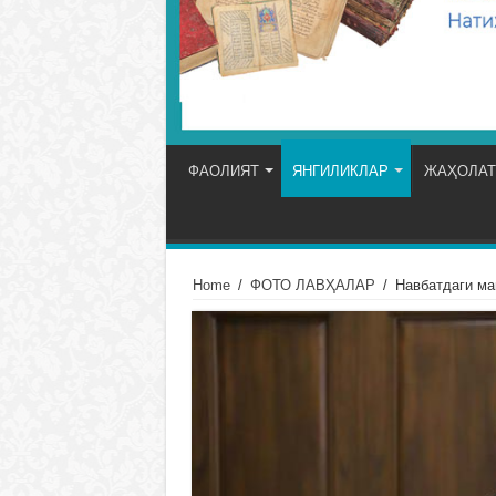
ФАОЛИЯТ
ЯНГИЛИКЛАР
ЖАҲОЛАТ
Home
/
ФОТО ЛАВҲАЛАР
/
Навбатдаги ма