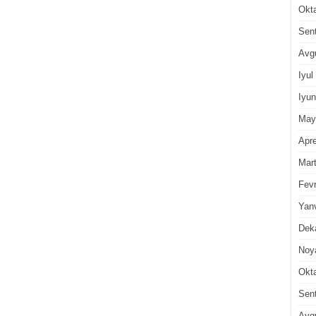
Okt
Sen
Avg
Iyul
Iyun
May
Apre
Mar
Fevr
Yan
Dek
Noy
Okt
Sen
Avg