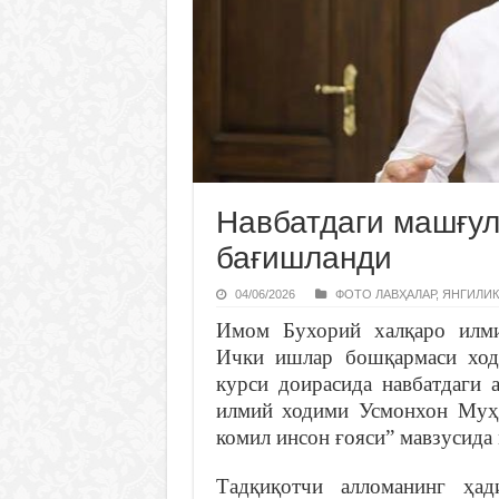
Навбатдаги машғул
бағишланди
04/06/2026
ФОТО ЛАВҲАЛАР
,
ЯНГИЛИК
Имом Бухорий халқаро илми
Ички ишлар бошқармаси ход
курси доирасида навбатдаги 
илмий ходими Усмонхон Муҳ
комил инсон ғояси” мавзусида 
Тадқиқотчи алломанинг ҳад