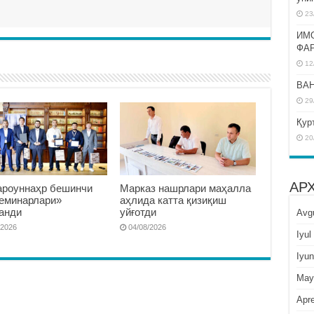
23
ИМ
ФА
12
BAH
29
Қур
20
АР
роуннаҳр бешинчи
Марказ нашрлари маҳалла
семинарлари»
аҳлида катта қизиқиш
анди
уйғотди
Avg
/2026
04/08/2026
Iyul
Iyun
May
Apre