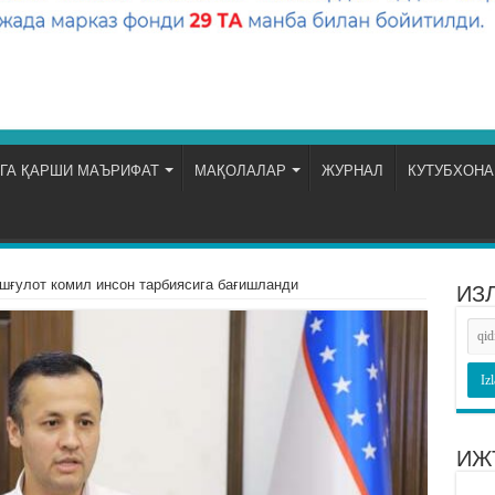
ГА ҚАРШИ МАЪРИФАТ
МАҚОЛАЛАР
ЖУРНАЛ
КУТУБХОНА
шғулот комил инсон тарбиясига бағишланди
ИЗ
ИЖ