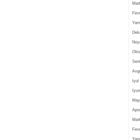
Mar
Fevr
Yan
Dek
Noy
Okt
Sen
Avg
Iyul
Iyun
May
Apre
Mar
Fevr
Yan