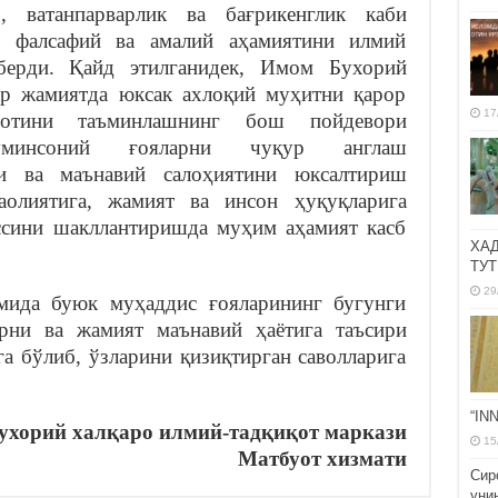
б, ватанпарварлик ва бағрикенглик каби
г фалсафий ва амалий аҳамиятини илмий
берди. Қайд этилганидек, Имом Бухорий
ар жамиятда юксак ахлоқий муҳитни қарор
17
отини таъминлашнинг бош пойдевори
уминсоний ғояларни чуқур англаш
ши ва маънавий салоҳиятини юксалтириш
аолиятига, жамият ва инсон ҳуқуқларига
ссини шакллантиришда муҳим аҳамият касб
ХА
ТУТ
29
мида буюк муҳаддис ғояларининг бугунги
рни ва жамият маънавий ҳаётига таъсири
га бўлиб, ўзларини қизиқтирган саволларига
“IN
хорий халқаро илмий-тадқиқот маркази
15
Матбуот хизмати
Сир
уни