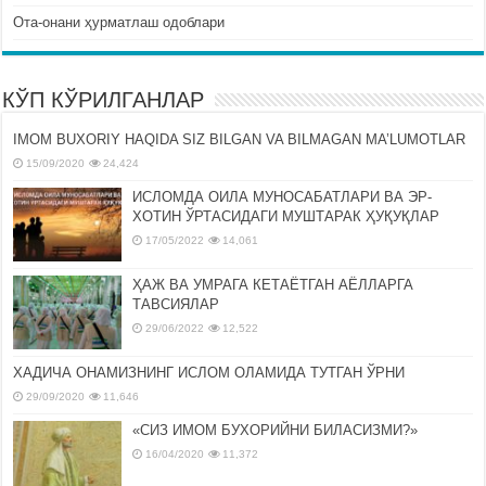
Ота-онани ҳурматлаш одоблари
КЎП КЎРИЛГАНЛАР
IMOM BUXORIY HAQIDA SIZ BILGAN VA BILMAGAN MA’LUMOTLAR
15/09/2020
24,424
ИСЛОМДА ОИЛА МУНОСАБАТЛАРИ ВА ЭР-
ХОТИН ЎРТАСИДАГИ МУШТАРАК ҲУҚУҚЛАР
17/05/2022
14,061
ҲАЖ ВА УМРАГА КЕТАЁТГАН АЁЛЛАРГА
ТАВСИЯЛАР
29/06/2022
12,522
ХАДИЧА ОНАМИЗНИНГ ИСЛОМ ОЛАМИДА ТУТГАН ЎРНИ
29/09/2020
11,646
«СИЗ ИМОМ БУХОРИЙНИ БИЛАСИЗМИ?»
16/04/2020
11,372