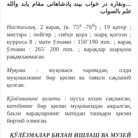
…ونقاره در خواب بيند پادشاهانی مقام یابد والله
علم بالصواب
а
б
Настаълиқ
. 2 варақ. (в. 75
-76
) ; 19 қатор ;
мистара ; пойгир ; сиёҳи қора ; шарқ қоғози ;
курроса 8 ; матн ўлчами : 150´190 mm. ; варақ
ўлчами : 265´ 200 mm. ; варақлар шарқона
рақамланмаган.
Муқова :
муқоваси чаримдан, олди
муқовасининг бир қисми ва таякси сақланиб
қолган.
Қўлёзманинг ҳолати :
нусха яхши сақланган,
китобнинг бир қисми муқовасидан ажралган,
баъзи варақларнинг матндан ташқари қисми
йиртиб олинган.
ҚЎЛЁЗМАЛАР БИЛАН ИШЛАШ ВА МУЗЕЙ