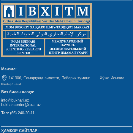
Манзил:
141306, Самарқанд вилояти, Пайариқ тумани Хўжа Исмоил
шаҳарчаси
Биз билан алоқа:
info@bukhari.uz
bukharicenter@exat.uz
Тел:
(66) 240-20-11
ҲАМКОР САЙТЛАР: