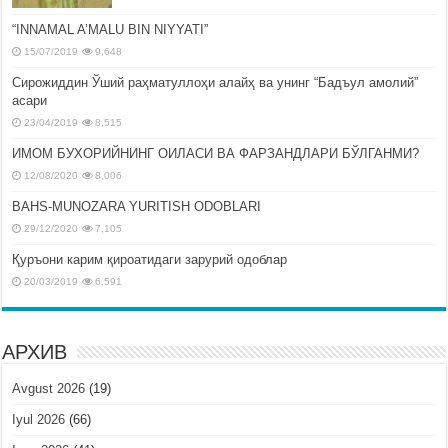
“INNAMAL A’MALU BIN NIYYATI”
15/07/2019
9,648
Сирожиддин Ўший раҳматуллоҳи алайҳ ва унинг “Бадъул амолий”
асари
23/04/2019
8,515
ИМОМ БУХОРИЙНИНГ ОИЛАСИ ВА ФАРЗАНДЛАРИ БЎЛГАНМИ?
12/08/2020
8,006
BAHS-MUNOZARA YURITISH ODOBLARI
29/12/2020
7,105
Қуръони карим қироатидаги зарурий одоблар
20/03/2019
6,591
АРХИВ
Avgust 2026
(19)
Iyul 2026
(66)