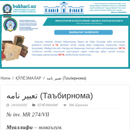
Home
/
ҚЎЛЁЗМАЛАР
/
تعبیر نامه (Таъбирнома)
تعبیر نامه (Таъбирнома)
24/10/2025
ҚЎЛЁЗМАЛАР
396 кўрилган
№ inv. MR 274/VII
Муаллифи
– номаълум.