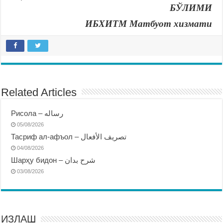
БЎЛИМИ
ИБХИТМ Матбуот хизмати
Related Articles
Рисола – رساله
05/08/2026
Тасриф ал-афъол – تصريف الأفعال
04/08/2026
Шарҳу бидон – شرح بدان
03/08/2026
ИЗЛАШ