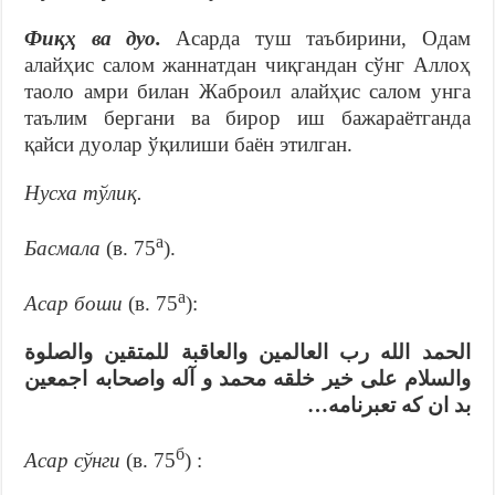
Фиқҳ ва дуо.
Асарда туш таъбирини, Одам
алайҳис салом жаннатдан чиқгандан сўнг Аллоҳ
таоло амри билан Жаброил алайҳис салом унга
таълим бергани ва бирор иш бажараётганда
қайси дуолар ўқилиши баён этилган.
Нусха тўлиқ.
а
Басмала
(в. 75
).
а
Асар боши
(в. 75
):
الحمد الله رب العالمين والعاقبة للمتقين والصلوة
والسلام على خير خلقه محمد و آله واصحابه اجمعين
بد ان كه تعبرنامه…
б
Асар сўнги
(в. 75
) :