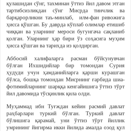
қулашидан сўнг, тахминан ўттиз йил давом этган
тартибсизликдан сўнг Мисрда тинчлик ва
барқарорликни таъ-минлаб, илм-фан ривожига
ҳисса қўшган. Бу даврда кўплаб олимлар етишиб
чиққан ва уларнинг мероси бугунгача сақланиб
қолган. Уларнинг ҳар бири ўз соҳасига муҳим
ҳисса қўшган ва тарихда из қолдирган.
Аббосий халифаларга расман бўйсунувчан
бўлган Ихшидийлар бир томондан Сурия
ҳудуди учун ҳамданийларга қарши курашган
бўлса, бошқа томондан Мисрнинг ғарбида шиа-
фотимийларнинг шарққа кенгайишига ўттиз тўрт
йил давомида тўсқинлик қила олди.
Муҳаммад ибн Туғждан кейин расмий давлат
раҳбарлари туркий бўлган. Туркий давлат
бўлишига қарамай, уни ўттиз тўрт йиллик
умрининг йигирма икки йилида амалда озод қул