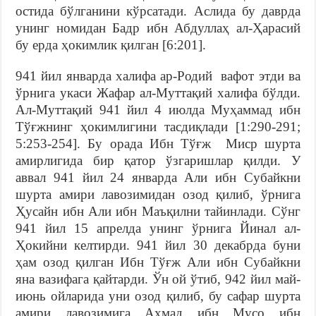
остида бўлганини кўрсатади. Аслида бу даврда
унинг номидан Бадр ибн Абдуллаҳ ал-Ҳарасий
бу ерда ҳокимлик қилган [6:201].
941 йил январда халифа ар-Родий вафот этди ва
ўрнига укаси Жафар ал-Муттақий халифа бўлди.
Ал-Муттақий 941 йил 4 июлда Муҳаммад ибн
Тўғжнинг ҳокимлигини тасдиқлади [1:290-291;
5:253-254]. Бу орада Ибн Тўғж Миср шурта
амирлигида бир қатор ўзгаришлар қилди. У
аввал 941 йил 24 январда Али ибн Субайкни
шурта амири лавозимидан озод қилиб, ўрнига
Ҳусайн ибн Али ибн Маъқилни тайинлади. Сўнг
941 йил 15 апрелда унинг ўрнига Йинал ал-
Ҳокийни келтирди. 941 йил 30 декабрда буни
ҳам озод қилган Ибн Тўғж Али ибн Субайкни
яна вазифага қайтарди. Ўн ой ўтиб, 942 йил май-
июнь ойларида уни озод қилиб, бу сафар шурта
амири лавозимига Аҳмад ибн Мусо ибн