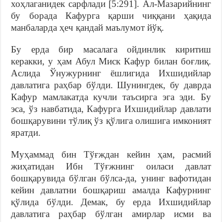
хоҳлаганидек сарфлади [5:291]. Ал-Мазарийнинг
бу борада Кафурга қарши чиққани ҳақида
манбаларда ҳеч қандай маълумот йўқ.
Бу ерда бир масалага ойдинлик киритиш
керакки, у ҳам Абул Миск Кафур билан боғлиқ.
Аслида Ўнужурнинг ёшлигида Ихшидийлар
давлатига раҳбар бўлди. Шунингдек, бу даврда
Кафур мамлакатда кучли таъсирга эга эди. Бу
эса, ўз навбатида, Кафурга Ихшидийлар давлати
бошқарувини тўлиқ ўз қўлига олишига имконият
яратди.
Муҳаммад бин Тўғждан кейин ҳам, расмий
жиҳатидан Ибн Тўғжнинг оиласи давлат
бошқарувида бўлган бўлса-да, унинг вафотидан
кейин давлатни бошқариш амалда Кафурнинг
қўлида бўлди. Демак, бу ерда Ихшидийлар
давлатига раҳбар бўлган амирлар исми ва