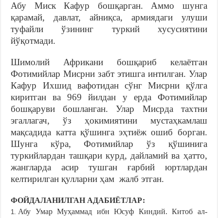
Абу Миск Кафур бошқарган. Аммо шунга
қарамай, давлат, айниқса, армиядаги улуши
туфайли ўзининг туркий хусусиятини
йўқотмади.
Шимолий Африкани бошқариб келаётган
Фотимийлар Мисрни забт этишга интилган. Улар
Кафур Ихшид вафотидан сўнг Мисрни қўлга
киритган ва 969 йилдан у ерда Фотимийлар
бошқаруви бошланган. Улар Мисрда тахтни
эгаллагач, ўз ҳокимиятини мустаҳкамлаш
мақсадида катта қўшинга эҳтиёж ошиб борган.
Шунга кўра, Фотимийлар ўз қўшинига
туркийлардан ташқари курд, дайламий ва ҳатто,
жангларда асир тушган ғарбий юртлардан
келтирилган қулларни ҳам жалб этган.
ФОЙДАЛАНИЛГАН АДАБИЁТЛАР:
Абу Умар Муҳаммад ибн Юсуф Киндий. Китоб ал-