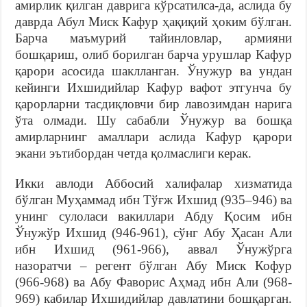
амирлик қилган даврига кўрсатилса-да, аслида бу
даврда Абул Миск Кафур ҳақиқий ҳоким бўлган.
Барча маъмурий тайинловлар, армияни
бошқариш, олиб борилган барча урушлар Кафур
қарори асосида шаклланган. Ўнужур ва ундан
кейинги Ихшидийлар Кафур вафот этгунча бу
қарорларни тасдиқловчи бир лавозимдан нарига
ўта олмади. Шу сабабли Ўнужур ва бошқа
амирларнинг амаллари аслида Кафур қарори
экани эътибордан четда қолмаслиги керак.
Икки авлоди Аббосий халифалар хизматида
бўлган Муҳаммад ибн Тўғж Ихшид (935–946) ва
унинг сулоласи вакиллари Абду Қосим ибн
Ўнужўр Ихшид (946-961), сўнг Абу Ҳасан Али
ибн Ихшид (961-966), аввал Ўнужўрга
назоратчи – регент бўлган Абу Миск Кофур
(966-968) ва Абу Фаворис Аҳмад ибн Али (968-
969) кабилар Ихшидийлар давлатини бошқарган.