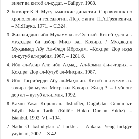
вилат ва китоб ал-кудат. – Байрут, 1908.
Босворт К.Э. Мусульманские династии. Справочник по
хронологии и генеалогии. /Пер. с англ. П.А.Грязневича.
– М.:Наука, 1971. – С.324.
Жалолиддин ибн Муҳаммад ас-Суютий. Китоб ҳусн ал-
муҳодара би ахбор Миср вал Қоҳира. / Муҳаққиқ
Муҳаммад Абу Ал-Фадл Иброҳим. –Қоҳира: Дор иҳъя
ал-кутуб ал-арабия, 1967. – 1281 б.
Ибн ал-Асир Али ибн Аҳмад. Ал-Комил фи-т-тарих. –
Қоҳира: Дор ал-Кутуб ал-Мисрия, 1987.
Ибн Тағриберди Абу ал-Маҳосин. Китоб ан-нужум аз-
зоҳира фи мулук Миср вал Қоҳира. Жилд 3. – Лубнон:
дор ал – кутуб ал-илмия, 1992.
Kazım Yasar Kopraman. Ihshidîler, DoğuĢtan Günümüze
Büyük Islam Tarihi (Editör: Hakkı Dursun Yıldız). –
Istanbul, 1992, VI. –194.
Nadir Ö Ixshidiylari // Türkler. – Ankara: Yenġ türkġye
yayinlari, 2002. – S.42.