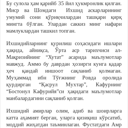
Бу сулола ҳам қарийб 35 йил ҳукмронлик қилган.
Миср ва Шомдаги Ихшид аскарларининг
умумий сони қўриқчилардан ташқари қирқ
мингта бўлган. Улардан саккиз минг нафари
мамлуклардан ташкил топган.
Ихшидийларнинг қурилиш соҳасидаги ишлари
ҳақида, айниқса, Ўрта аср тарихчиси ал-
Мақризийнинг “Хутат” асарида маълумотлар
мавжуд. Аммо бу даврдан ҳозирги кунга қадар
ҳеч қандай иншоот сақланиб қолмаган.
Муҳаммад ибн Тўғжнинг Ровда оролида
қурдирган “Қасрул Мухтар”, Кафурнинг
“Бостонул Кафурийя”си ҳақидаги маълумотлар
манбалардагини сақланиб қолган.
Ихшидий амирлар олим, адиб ва шоирларга
катта аҳамият берган, уларга қизиқиш кўрсатиб,
моддий жиҳатдан таъминлаган. Фустатдаги Амр