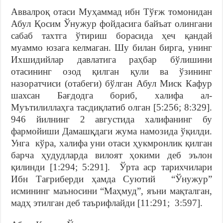
Аввалроқ отаси Муҳаммад ибн Тўғж томонидан
Абул Қосим Ўнужур фойдасига байъат олингани
сабаб тахтга ўтириш борасида ҳеч қандай
муаммо юзага келмаган. Шу билан бирга, унинг
Ихшидийлар давлатига раҳбар бўлишини
отасининг озод қилган қули ва ўзининг
назоратчиси (отабеги) бўлган Абул Миск Кафур
шахсан Бағдодга бориб, халифа ал-
Муътилиллаҳга тасдиқлатиб олган [5:256; 8:329].
946 йилнинг 2 августида халифанинг бу
фармойиши Дамашқдаги жума намозида ўқилди.
Унга кўра, халифа уни отаси ҳукмронлик қилган
барча ҳудудларда вилоят ҳокими деб эълон
қилинди [1:294; 5:291]. Ўрта аср тарихчилари
Ибн Тағриберди ҳамда Суютий “Ўнужур”
исмининг маъносини “Маҳмуд”, яъни мақталган,
мадҳ этилган деб таърифлайди [11:291; 3:597].