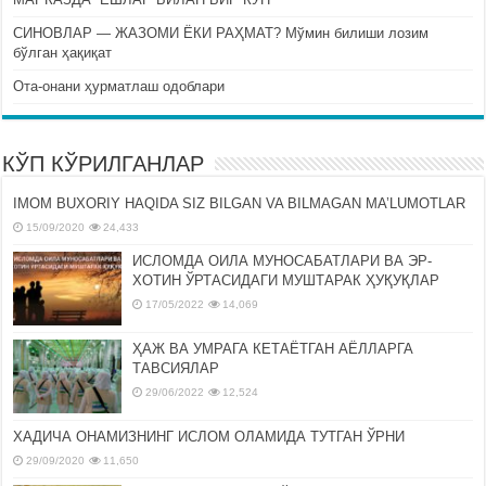
СИНОВЛАР — ЖАЗОМИ ЁКИ РАҲМАТ? Мўмин билиши лозим
бўлган ҳақиқат
Ота-онани ҳурматлаш одоблари
КЎП КЎРИЛГАНЛАР
IMOM BUXORIY HAQIDA SIZ BILGAN VA BILMAGAN MA’LUMOTLAR
15/09/2020
24,433
ИСЛОМДА ОИЛА МУНОСАБАТЛАРИ ВА ЭР-
ХОТИН ЎРТАСИДАГИ МУШТАРАК ҲУҚУҚЛАР
17/05/2022
14,069
ҲАЖ ВА УМРАГА КЕТАЁТГАН АЁЛЛАРГА
ТАВСИЯЛАР
29/06/2022
12,524
ХАДИЧА ОНАМИЗНИНГ ИСЛОМ ОЛАМИДА ТУТГАН ЎРНИ
29/09/2020
11,650