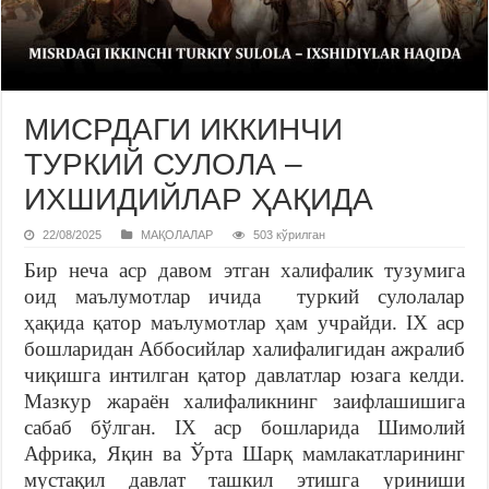
МИСРДАГИ ИККИНЧИ
ТУРКИЙ СУЛОЛА –
ИХШИДИЙЛАР ҲАҚИДА
22/08/2025
МАҚОЛАЛАР
503 кўрилган
Бир неча аср давом этган халифалик тузумига
оид маълумотлар ичида туркий сулолалар
ҳақида қатор маълумотлар ҳам учрайди. IX аср
бошларидан Аббосийлар халифалигидан ажралиб
чиқишга интилган қатор давлатлар юзага келди.
Мазкур жараён халифаликнинг заифлашишига
сабаб бўлган. IX аср бошларида Шимолий
Африка, Яқин ва Ўрта Шарқ мамлакатларининг
мустақил давлат ташкил этишга уриниши