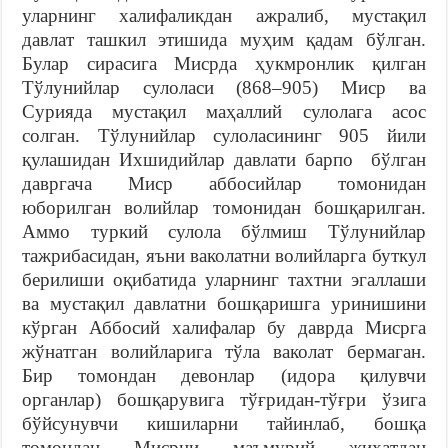
уларнинг халифаликдан ажралиб, мустақил
давлат ташкил этишида муҳим қадам бўлган.
Булар сирасига Мисрда ҳукмронлик қилган
Тўлунийлар сулоласи (868–905) Миср ва
Сурияда мустақил маҳаллий сулолага асос
солган. Тўлунийлар сулоласининг 905 йили
қулашидан Ихшидийлар давлати барпо бўлган
давргача Миср аббосийлар томонидан
юборилган волийлар томонидан бошқарилган.
Аммо туркий сулола бўлмиш Тўлунийлар
тажрибасидан, яъни ваколатни волийларга буткул
берилиши оқибатида уларнинг тахтни эгаллаши
ва мустақил давлатни бошқаришга уринишини
кўрган Аббосий халифалар бу даврда Мисрга
жўнатган волийларига тўла ваколат бермаган.
Бир томондан девонлар (идора қилувчи
органлар) бошқарувига тўғридан-тўғри ўзига
бўйсунувчи кишиларни тайинлаб, бошқа
томондан Мисрни маъмурий жиҳатдан