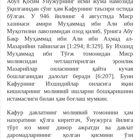
Абул Қосим Ўнужурнинг исми жума намозида
ўқилганидан сўнг ҳам Кафурнинг таъсири остида
бўлган. У 946 йилнинг 4 августида Миср
хазинаси амири Муҳаммад ибн Али ибн
Муқотилни лавозимидан озод қилиб, ўрнига Абу
Бакр Муҳаммад ибн Али ибн Аҳмад ал-
Мазарийни тайинлаган [1:294; 8:329]. Бу Ихшид
Муҳаммад ибн Тўғж томонидан Миср
молиясидан четлаштирилган эронлик
Мазарийлар оиласининг қайта кучая
бошлаганидан далолат беради [6:207]. Буни
Кафурнинг Ихшидийлар оиласига яқин
кишиларнинг молиявий ишларни бошқаришини
истамаслиги билан ҳам боғлаш мумкин.
Кафур давлатнинг молиявий томонини ҳам
назоратини қўлга киритгач, Ўнужурга йилига
тўрт юз минг динор ажратди ва давлат
даромадларининг қолган қисмини ўзи