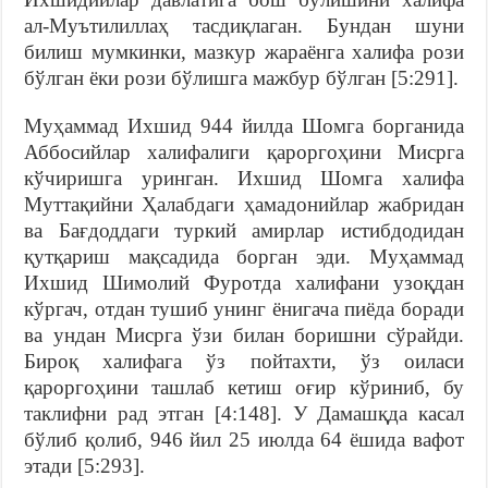
ал-Муътилиллаҳ тасдиқлаган. Бундан шуни
билиш мумкинки, мазкур жараёнга халифа рози
бўлган ёки рози бўлишга мажбур бўлган [5:291].
Муҳаммад Ихшид 944 йилда Шомга борганида
Аббосийлар халифалиги қароргоҳини Мисрга
кўчиришга уринган. Ихшид Шомга халифа
Муттақийни Ҳалабдаги ҳамадонийлар жабридан
ва Бағдоддаги туркий амирлар истибдодидан
қутқариш мақсадида борган эди. Муҳаммад
Ихшид Шимолий Фуротда халифани узоқдан
кўргач, отдан тушиб унинг ёнигача пиёда боради
ва ундан Мисрга ўзи билан боришни сўрайди.
Бироқ халифага ўз пойтахти, ўз оиласи
қароргоҳини ташлаб кетиш оғир кўриниб, бу
таклифни рад этган [4:148]. У Дамашқда касал
бўлиб қолиб, 946 йил 25 июлда 64 ёшида вафот
этади [5:293].