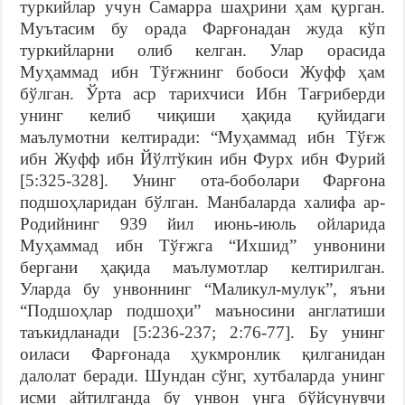
туркийлар учун Самарра шаҳрини ҳам қурган.
Муътасим бу орада Фарғонадан жуда кўп
туркийларни олиб келган. Улар орасида
Муҳаммад ибн Тўғжнинг бобоси Жуфф ҳам
бўлган. Ўрта аср тарихчиси Ибн Тағриберди
унинг келиб чиқиши ҳақида қуйидаги
маълумотни келтиради: “Муҳаммад ибн Тўғж
ибн Жуфф ибн Йўлтўкин ибн Фурх ибн Фурий
[5:325-328]. Унинг ота-боболари Фарғона
подшоҳларидан бўлган. Манбаларда халифа ар-
Родийнинг 939 йил июнь-июль ойларида
Муҳаммад ибн Тўғжга “Ихшид” унвонини
бергани ҳақида маълумотлар келтирилган.
Уларда бу унвоннинг “Маликул-мулук”, яъни
“Подшоҳлар подшоҳи” маъносини англатиши
таъкидланади [5:236-237; 2:76-77]. Бу унинг
оиласи Фарғонада ҳукмронлик қилганидан
далолат беради. Шундан сўнг, хутбаларда унинг
исми айтилганда бу унвон унга бўйсунувчи