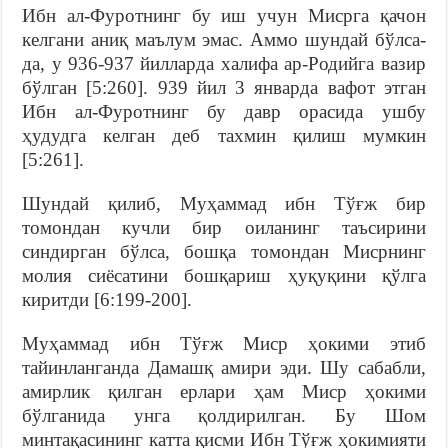
Ибн ал-Фуротнинг бу иш учун Мисрга қачон
келгани аниқ маълум эмас. Аммо шундай бўлса-
да, у 936-937 йилларда халифа ар-Родийга вазир
бўлган [5:260]. 939 йил 3 январда вафот этган
Ибн ал-Фуротнинг бу давр орасида ушбу
ҳудудга келган деб тахмин қилиш мумкин
[5:261].
Шундай қилиб, Муҳаммад ибн Тўғж бир
томондан кучли бир оиланинг таъсирини
синдирган бўлса, бошқа томондан Мисрнинг
молия сиёсатини бошқариш ҳуқуқини қўлга
киритди [6:199-200].
Муҳаммад ибн Тўғж Миср ҳокими этиб
тайинланганда Дамашқ амири эди. Шу сабабли,
амирлик қилган ерлари ҳам Миср ҳокими
бўлганида унга қолдирилган. Бу Шом
минтақасининг катта қисми Ибн Тўғж ҳокимияти