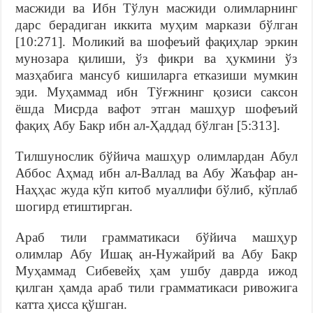
масжиди ва Ибн Тўлун масжиди олимларнинг
дарс берадиган иккита муҳим маркази бўлган
[10:271]. Моликий ва шофеъий фақиҳлар эркин
мунозара қилиши, ўз фикри ва ҳукмини ўз
мазҳабига мансуб кишиларга етказиши мумкин
эди. Муҳаммад ибн Тўғжнинг қозиси саксон
ёшда Мисрда вафот этган машҳур шофеъий
фақиҳ Абу Бакр ибн ал-Ҳаддад бўлган [5:313].
Тилшунослик бўйича машҳур олимлардан Абул
Аббос Аҳмад ибн ал-Валлад ва Абу Жаъфар ан-
Наҳҳас жуда кўп китоб муаллифи бўлиб, кўплаб
шогирд етиштирган.
Араб тили грамматикаси бўйича машҳур
олимлар Абу Ишақ ан-Нужайрий ва Абу Бакр
Муҳаммад Сибевейҳ ҳам ушбу даврда ижод
қилган ҳамда араб тили грамматикаси ривожига
катта ҳисса қўшган.