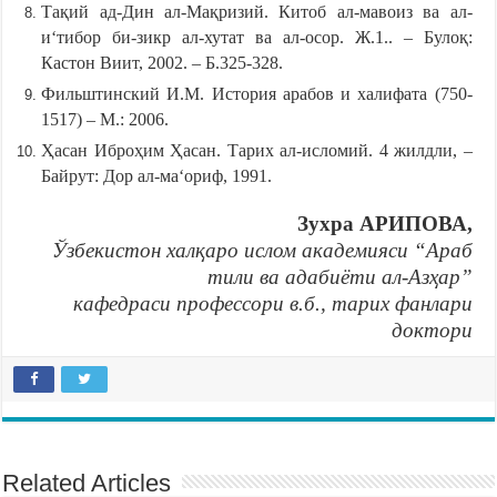
Тақий ад-Дин ал-Мақризий. Китоб ал-мавоиз ва ал-
иʻтибор би-зикр ал-хутат ва ал-осор. Ж.1.. – Булоқ:
Кастон Виит, 2002. – Б.325-328.
Фильштинский И.М. История арабов и халифата (750-
1517) – М.: 2006.
Ҳасан Иброҳим Ҳасан. Тарих ал-исломий. 4 жилдли, –
Байрут: Дор ал-ма‘ориф, 1991.
Зухра АРИПОВА
,
Ўзбекистон халқаро ислом академияси “Араб
тили ва адабиёти ал-Азҳар”
кафедраси
профессор
и
в.б., тарих фанлари
доктори
Related Articles