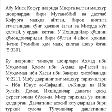
Абу Миск Кофур даврида Мисрга келган машҳур
шоирлардан бири Мутанаббий ва дастлаб
Кофурга мадҳия айтган, бироқ ниятига
етмаганидан сўнг ҳажвия ёзган ва Мисрда кўп
қолмай, у ердан кетган. У Ихшидийлар қўшини
қўмондонларидан бири бўлган Файюм ҳокими
Фатик Румийни ҳам мадҳ қилган шеър ёзган
[5:330].
Бу даврнинг таниқли шоирлари Аҳмад ибн
Муҳаммад Қосим ибн Аҳмад ар-Рассей ва
Муҳаммад ибн Ҳасан ибн Закария ҳисобланади
[6:221]. Ушбу даврнинг энг машҳур тарихчилари
– Ибн Юнус ас-Сафадий, ал-Кинди ва Ибн
Зулайҳ. Демак, Ихшидийлар давлати қисқа
фурсат ичида бўлса-да, Миср тарихида ўз изини
қолдирган. Давлатнинг асосий ютуқларидан бири
туркий сулола Тўлунийлар давлатининг