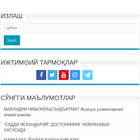
ИЗЛАШ
ИЖТИМОИЙ ТАРМОҚЛАР
СЎНГГИ МАЪЛУМОТЛАР
МАВЛИДНИ НИШОНЛАШ БИДЪАТМИ? Жумҳур уламоларнинг
илмий жавоби
“САДДИ ИСКАНДАРИЙ” ДОСТОНИНИНГ НОМЛАНИШИ
ХУСУСИДА…
МАРКАЗДА “ЁШЛАР БИЛАН БИР КУН”