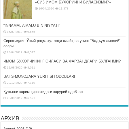
«СИЗ ИМОМ БУХОРИЙНИ БИЛАСИЗМИ?»
16/04/2020
11,378
“INNAMAL A’MALU BIN NIYYATI”
15/07/2019
9,655
Сирожиддин Ўший раҳматуллоҳи алайҳ ва унинг “Бадъул амолий”
асари
23/04/2019
8,517
ИМОМ БУХОРИЙНИНГ ОИЛАСИ ВА ФАРЗАНДЛАРИ БЎЛГАНМИ?
12/08/2020
8,011
BAHS-MUNOZARA YURITISH ODOBLARI
29/12/2020
7,110
Қуръони карим қироатидаги зарурий одоблар
20/03/2019
6,591
АРХИВ
Avgust 2026
(19)