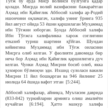
Тўғж бу ерда Миср волийси бўлгунга қадар
қолади. Мисрда волий вазифасини бажараётган
Аҳмад ибн Қайиғлик Аббосий халифа ар-Родий
ишончини оқламагач, халифа унинг ўрнига 935
йил август ойида 53 ёшни қаршилаган Муҳаммад
ибн Тўғжни юборган. Бунда Аббосий халифа
Ибн Тўғжга халифаликка харож соғлиғини
етказиб туриш шартини қўйган. Шундан
кейингина Муҳаммад ибн Тўғж оиласини
Мисрга олиб келган. У фаолияти давомида бир
неча бор Аҳмад ибн Қайиғлик қаршилигига дуч
келган. Чунки Аҳмад Мисрни босиб олиб, якка
ҳукмрон бўлмоқчи эди. Ихшид сулоласи вакили
Мисрни 11 йил бошқарган ва 946 йилнинг 25
июлида 64 ёшида вафот этган [5:244].
Аббосий халифалар, айниқса, Муътасим даврида
(833-842) туркийларни армияга олиш амалиёти
кучайган [6:194]. Ҳатто мазкур халифа