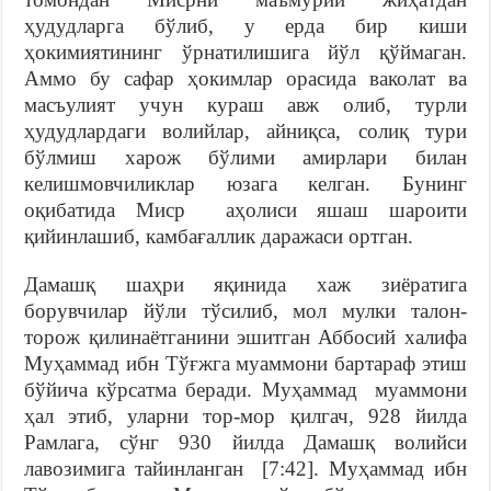
ҳудудларга бўлиб, у ерда бир киши
ҳокимиятининг ўрнатилишига йўл қўймаган.
Аммо бу сафар ҳокимлар орасида ваколат ва
масъулият учун кураш авж олиб, турли
ҳудудлардаги волийлар, айниқса, солиқ тури
бўлмиш харож бўлими амирлари билан
келишмовчиликлар юзага келган. Бунинг
оқибатида Миср аҳолиси яшаш шароити
қийинлашиб, камбағаллик даражаси ортган.
Дамашқ шаҳри яқинида хаж зиёратига
борувчилар йўли тўсилиб, мол мулки талон-
торож қилинаётганини эшитган Аббосий халифа
Муҳаммад ибн Тўғжга муаммони бартараф этиш
бўйича кўрсатма беради. Муҳаммад муаммони
ҳал этиб, уларни тор-мор қилгач, 928 йилда
Рамлага, сўнг 930 йилда Дамашқ волийси
лавозимига тайинланган [7:42]. Муҳаммад ибн