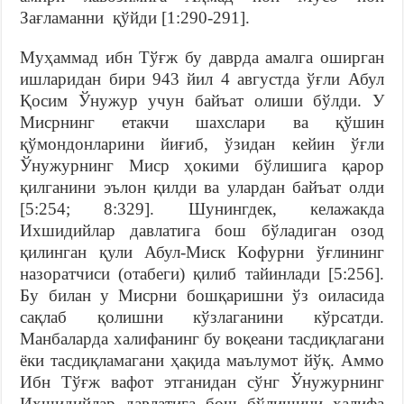
Зағламанни қўйди [1:290-291].
Муҳаммад ибн Тўғж бу даврда амалга оширган
ишларидан бири 943 йил 4 августда ўғли Абул
Қосим Ўнужур учун байъат олиши бўлди. У
Мисрнинг етакчи шахслари ва қўшин
қўмондонларини йиғиб, ўзидан кейин ўғли
Ўнужурнинг Миср ҳокими бўлишига қарор
қилганини эълон қилди ва улардан байъат олди
[5:254; 8:329]. Шунингдек, келажакда
Ихшидийлар давлатига бош бўладиган озод
қилинган қули Абул-Миск Кофурни ўғлининг
назоратчиси (отабеги) қилиб тайинлади [5:256].
Бу билан у Мисрни бошқаришни ўз оиласида
сақлаб қолишни кўзлаганини кўрсатди.
Манбаларда халифанинг бу воқеани тасдиқлагани
ёки тасдиқламагани ҳақида маълумот йўқ. Аммо
Ибн Тўғж вафот этганидан сўнг Ўнужурнинг
Ихшидийлар давлатига бош бўлишини халифа