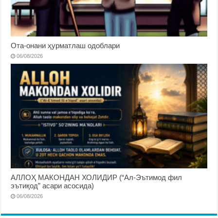
Ота-онани ҳурматлаш одоблари
06/08/2026
АЛЛОҲ МАКОНДАН ХОЛИДИР (“Ал-Эътимод фил
эътиқод” асари асосида)
06/08/2026