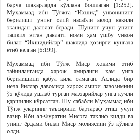
барча шаҳарларда қўллана бошлаган [1:252].
Муҳаммад ибн Тўғжга “Ихшид” унвонининг
берилиши унинг олий насабли авлод вакили
эканидан далолат беради. Шунинг учун унинг
ташкил этган давлати номи ҳам ушбу унвон
билан “Ихшидийлар” шаклида ҳозирги кунгача
етиб келган [6:199].
Муҳаммад ибн Тўғж Миср ҳокими этиб
тайинланганда харож амирлиги ҳам унга
берилишини қабул қила олмаган. Аслида бир
неча йиллар давомида харож амири лавозимини
ўз қўлида ушлаб турган маззарийлар унга кучли
қаршилик кўрсатган. Шу сабабли Муҳаммад ибн
Тўғж уларнинг таъсирини бартараф этиш учун
вазир Ибн ал-Фуратни Мисрга таклиф қилди ва
унинг ёрдами билан Миср молиясини ўз қўлига
олди.