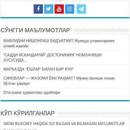
СЎНГГИ МАЪЛУМОТЛАР
МАВЛИДНИ НИШОНЛАШ БИДЪАТМИ? Жумҳур уламоларнинг
илмий жавоби
“САДДИ ИСКАНДАРИЙ” ДОСТОНИНИНГ НОМЛАНИШИ
ХУСУСИДА…
МАРКАЗДА “ЁШЛАР БИЛАН БИР КУН”
СИНОВЛАР — ЖАЗОМИ ЁКИ РАҲМАТ? Мўмин билиши лозим
бўлган ҳақиқат
Ота-онани ҳурматлаш одоблари
КЎП КЎРИЛГАНЛАР
IMOM BUXORIY HAQIDA SIZ BILGAN VA BILMAGAN MA’LUMOTLAR