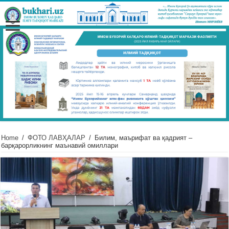
Home
/
ФОТО ЛАВҲАЛАР
/
Билим, маърифат ва қадрият –
барқарорликнинг маънавий омиллари