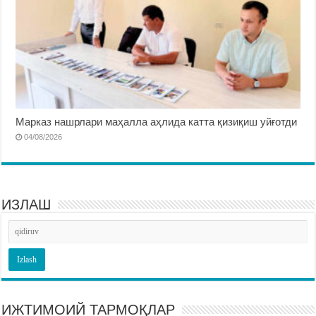
Марказ нашрлари маҳалла аҳлида катта қизиқиш уйғотди
04/08/2026
ИЗЛАШ
ИЖТИМОИЙ ТАРМОҚЛАР