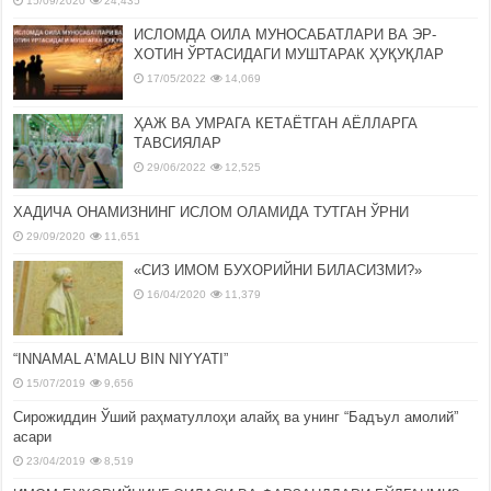
15/09/2020
24,435
ИСЛОМДА ОИЛА МУНОСАБАТЛАРИ ВА ЭР-
ХОТИН ЎРТАСИДАГИ МУШТАРАК ҲУҚУҚЛАР
17/05/2022
14,069
ҲАЖ ВА УМРАГА КЕТАЁТГАН АЁЛЛАРГА
ТАВСИЯЛАР
29/06/2022
12,525
ХАДИЧА ОНАМИЗНИНГ ИСЛОМ ОЛАМИДА ТУТГАН ЎРНИ
29/09/2020
11,651
«СИЗ ИМОМ БУХОРИЙНИ БИЛАСИЗМИ?»
16/04/2020
11,379
“INNAMAL A’MALU BIN NIYYATI”
15/07/2019
9,656
Сирожиддин Ўший раҳматуллоҳи алайҳ ва унинг “Бадъул амолий”
асари
23/04/2019
8,519