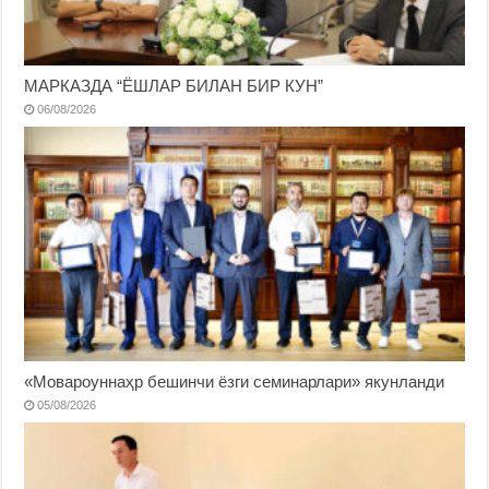
МАРКАЗДА “ЁШЛАР БИЛАН БИР КУН”
06/08/2026
«Мовароуннаҳр бешинчи ёзги семинарлари» якунланди
05/08/2026