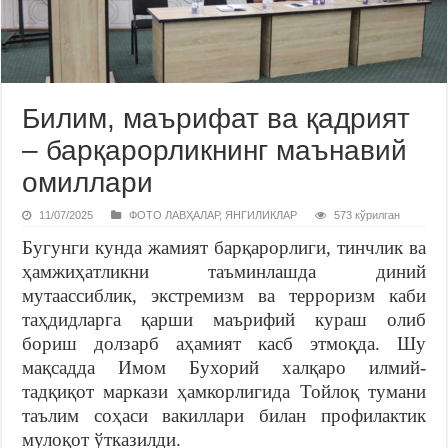
Билим, маърифат ва қадрият
– барқарорликнинг маънавий
омиллари
11/07/2025
ФОТО ЛАВҲАЛАР
,
ЯНГИЛИКЛАР
573 кўрилган
Бугунги кунда жамият барқарорлиги, тинчлик ва
ҳамжиҳатликни таъминлашда диний
мутаассиблик, экстремизм ва терроризм каби
таҳдидларга қарши маърифий кураш олиб
бориш долзарб аҳамият касб этмоқда. Шу
мақсадда Имом Бухорий халқаро илмий-
тадқиқот маркази ҳамкорлигида Тойлоқ тумани
таълим соҳаси вакиллари билан профилактик
мулоқот ўтказилди.