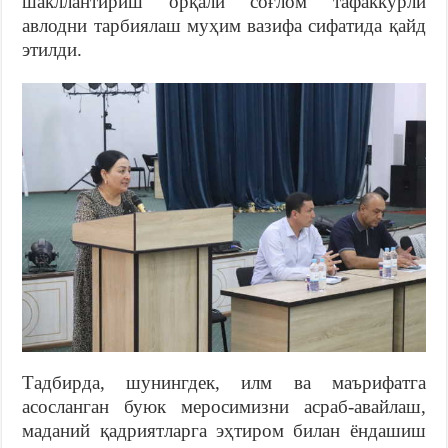
шакллантириш орқали соғлом тафаккурли
авлодни тарбиялаш муҳим вазифа сифатида қайд
этилди.
Тадбирда, шунингдек, илм ва маърифатга
асосланган буюк меросимизни асраб-авайлаш,
маданий қадриятларга эҳтиром билан ёндашиш