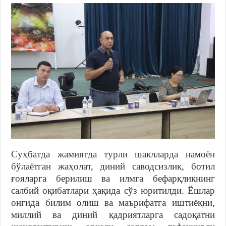
Суҳбатда жамиятда турли шаклларда намоён
бўлаётган жаҳолат, диний саводсизлик, ботил
ғояларга берилиш ва илмга бефарқликнинг
салбий оқибатлари ҳақида сўз юритилди. Ёшлар
онгида билим олиш ва маърифатга иштиёқни,
миллий ва диний қадриятларга садоқатни