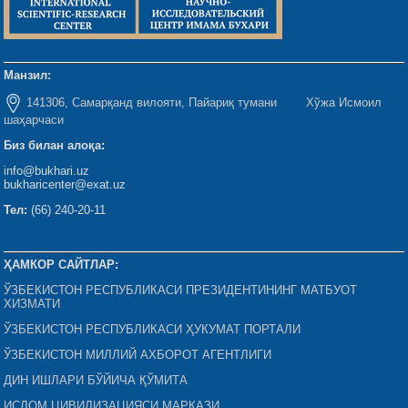
Манзил:
141306, Самарқанд вилояти, Пайариқ тумани Хўжа Исмоил
шаҳарчаси
Биз билан алоқа:
info@bukhari.uz
bukharicenter@exat.uz
Тел:
(66) 240-20-11
ҲАМКОР САЙТЛАР:
ЎЗБЕКИСТОН РЕСПУБЛИКАСИ ПРЕЗИДЕНТИНИНГ МАТБУОТ
ХИЗМАТИ
ЎЗБЕКИСТОН РЕСПУБЛИКАСИ ҲУКУМАТ ПОРТАЛИ
ЎЗБЕКИСТОН МИЛЛИЙ АХБОРОТ АГЕНТЛИГИ
ДИН ИШЛАРИ БЎЙИЧА ҚЎМИТА
ИСЛОМ ЦИВИЛИЗАЦИЯСИ МАРКАЗИ