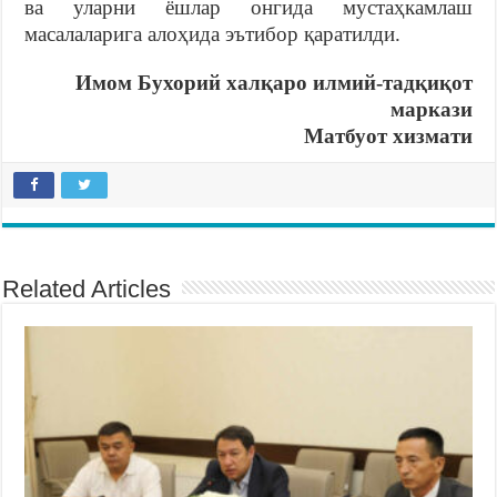
ва уларни ёшлар онгида мустаҳкамлаш
масалаларига алоҳида эътибор қаратилди.
Имом Бухорий халқаро илмий-тадқиқот
маркази
Матбуот хизмати
Related Articles