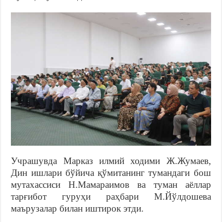
Учрашувда Марказ илмий ходими Ж.Жумаев,
Дин ишлари бўйича қўмитанинг тумандаги бош
мутахассиси Н.Мамараимов ва туман аёллар
тарғибот гуруҳи раҳбари М.Йўлдошева
маърузалар билан иштирок этди.