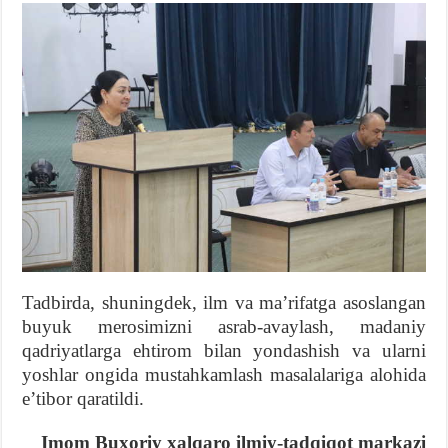
Tadbirda, shuningdek, ilm va maʼrifatga asoslangan
buyuk merosimizni asrab-avaylash, madaniy
qadriyatlarga ehtirom bilan yondashish va ularni
yoshlar ongida mustahkamlash masalalariga alohida
eʼtibor qaratildi.
Imom Buxoriy xalqaro ilmiy-tadqiqot markazi