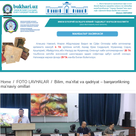
Home
/
FOTO LAVHALAR
/
Bilim, maʼrifat va qadriyat – barqarorlikning
maʼnaviy omillari