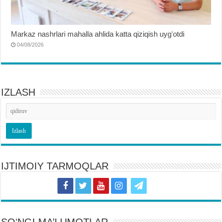
Markaz nashrlari mahalla ahlida katta qiziqish uygʻotdi
04/08/2026
IZLASH
IJTIMOIY TARMOQLAR
SOʻNGI MA’LUMOTLAR