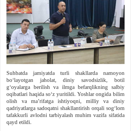
Suhbatda jamiyatda turli shakllarda namoyon
boʻlayotgan jaholat, diniy savodsizlik, botil
gʻoyalarga berilish va ilmga befarqlikning salbiy
oqibatlari haqida soʻz yuritildi. Yoshlar ongida bilim
olish va maʼrifatga ishtiyoqni, milliy va diniy
qadriyatlarga sadoqatni shakllantirish orqali sogʻlom
tafakkurli avlodni tarbiyalash muhim vazifa sifatida
qayd etildi.