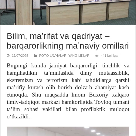
Bilim, maʼrifat va qadriyat –
barqarorlikning maʼnaviy omillari
11/07/2025
FOTO LAVHALAR
,
YANGILIKLAR
441 koʻrilgan
Bugungi kunda jamiyat barqarorligi, tinchlik va
hamjihatlikni taʼminlashda diniy mutaassiblik,
ekstremizm va terrorizm kabi tahdidlarga qarshi
maʼrifiy kurash olib borish dolzarb ahamiyat kasb
etmoqda. Shu maqsadda Imom Buxoriy xalqaro
ilmiy-tadqiqot markazi hamkorligida Toyloq tumani
taʼlim sohasi vakillari bilan profilaktik muloqot
oʻtkazildi.