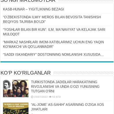
KASB-HUNAR – YIGITLIKNING BEZAGI
“OʻZBEKISTONDA ILMIY MEROS BILAN BEVOSITA TANISHISH
BEQIYOS TAJRIBA BOʻLDI”
“YOSHLAR BILAN BIR KUN”: ILM, MAʼNAVIYAT VA KELAJAK SARI
MULOQOT
“MARKAZ NASHRLARI IMOM-XATIBLARIMIZ UCHUN ENG YAQIN
KOʻMAKCHI VA QOʻLLANMADIR”
“SADDI ISKANDARIY” DOSTONINING NOMLANISHI XUSUSIDA…
KO‘P KO‘RILGANLAR
TURKISTONDA JADIDLAR HARAKATINING
RIVOJLANISHI VA UNDA GʻOZI YUNUSNING
TUTGAN OʻRNI
15/07/2022
52,873
“AL-JOMEʼ AS-SAHIH” ASARINING OʻZIGA XOS
JIHATLARI