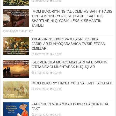
29/08/2022
48,998
IMOM BUXORIYNING “AL-JOMEʼ AS-SAHIH” HADIS
TOʻPLAMINING YOZILISH USLUBI, SAHIHLIK
SHARTLARINI QIYOSIY, LЕKSIK SЕMANTIK
TAHLILI
03/02/2022
47,937
XIX ASRNING OXIRI VA XX ASR BOSHIDA
JADIDLAR DUNYOQARASHIGA TAʼSIR ETGAN
OMILLAR
29/07/2022
40,852
ISLOMDA OILA MUNOSABATLARI VA ER-XOTIN
OʻRTASIDAGI MUSHTARAK HUQUQLAR
17/05/2022
39,459
IMOM BUXORIY HAYOT YOʻLI VA ILMIY FAOLIYATI
15/11/2022
36,395
ZAHIRIDDIN MUHAMMAD BOBUR HAQIDA 10 TA
FAKT
14/02/2022
34,761