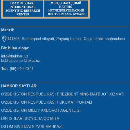
Manzil:
141306, Samarqand viloyati, Payariq tumani, Xo‘ja Ismoil shaharchasi
Biz bilan aloqa:
info@bukhari.uz
bukharicenter
@exat.uz
Тел
: (66) 240-20-11
HAMKOR SAYTLAR:
O‘ZBEKISTON RESPUBLIKASI PREZIDENTINING MATBUOT XIZMATI
O‘ZBEKISTON RESPUBLIKASI HUKUMAT PORTALI
O‘ZBEKISTON MILLIY AXBOROT AGENTLIGI
DIN ISHLARI BO‘YICHA QO‘MITA
ISLOM SIVILIZATSIYASI MARKAZI