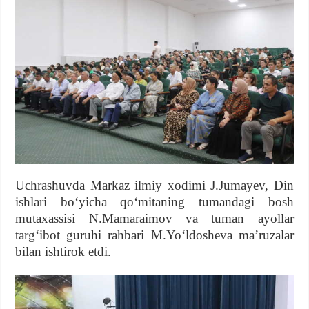
Uchrashuvda Markaz ilmiy xodimi J.Jumayev, Din
ishlari boʻyicha qoʻmitaning tumandagi bosh
mutaxassisi N.Mamaraimov va tuman ayollar
targʻibot guruhi rahbari M.Yoʻldosheva maʼruzalar
bilan ishtirok etdi.