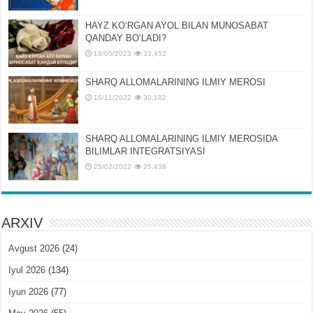
HAYZ KOʻRGAN AYOL BILAN MUNOSABAT
QANDAY BOʻLADI?
18/05/2023
33,452
SHARQ ALLOMALARINING ILMIY MEROSI
16/11/2022
30,182
SHARQ ALLOMALARINING ILMIY MЕROSIDA
BILIMLAR INTЕGRATSIYASI
25/02/2022
25,438
ARXIV
Avgust 2026
(24)
Iyul 2026
(134)
Iyun 2026
(77)