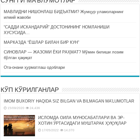
СЎНГГИ МАЪЛУМОТЛАР
МАВЛИДНИ НИШОНЛАШ БИДЪАТМИ? Жумҳур уламоларнинг
илмий жавоби
“САДДИ ИСКАНДАРИЙ” ДОСТОНИНИНГ НОМЛАНИШИ
ХУСУСИДА…
МАРКАЗДА “ЁШЛАР БИЛАН БИР КУН”
СИНОВЛАР — ЖАЗОМИ ЁКИ РАҲМАТ? Мўмин билиши лозим
бўлган ҳақиқат
Ота-онани ҳурматлаш одоблари
КЎП КЎРИЛГАНЛАР
IMOM BUXORIY HAQIDA SIZ BILGAN VA BILMAGAN MA’LUMOTLAR
15/09/2020
24,436
ИСЛОМДА ОИЛА МУНОСАБАТЛАРИ ВА ЭР-
ХОТИН ЎРТАСИДАГИ МУШТАРАК ҲУҚУҚЛАР
17/05/2022
14,070