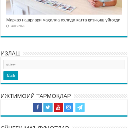
Марказ нашрлари маҳалла аҳлида катта қизиқиш уйғотди
04/08/2026
ИЗЛАШ
ИЖТИМОИЙ ТАРМОҚЛАР