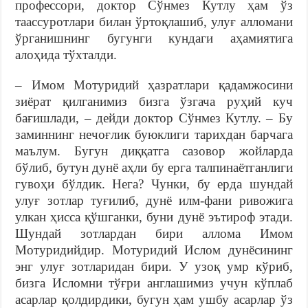
профессори, доктор Сўнмез Кутлу ҳам ўз
таассуротлари билан ўртоқлашиб, улуғ алломани
ўрганишнинг бугунги кундаги аҳамиятига
алоҳида тўхталди.
– Имом Мотуридий ҳазратлари қадамжосини
зиёрат қилганимиз бизга ўзгача руҳий куч
бағишлади, – дейди доктор Сўнмез Кутлу. – Бу
заминнинг нечоғлик буюклиги тарихдан барчага
маълум. Бугун диққатга сазовор жойларда
бўлиб, бутун дунё аҳли бу ерга талпинаётганлиги
гувоҳи бўлдик. Нега? Чунки, бу ерда шундай
улуғ зотлар туғилиб, дунё илм-фани ривожига
улкан ҳисса қўшганки, буни дунё эътироф этади.
Шундай зотлардан бири аллома Имом
Мотуридийдир. Мотуридий Ислом дунёсининг
энг улуғ зотларидан бири. У узоқ умр кўриб,
бизга Исломни тўғри англашимиз учун кўплаб
асарлар қолдирдики, бугун ҳам ушбу асарлар ўз