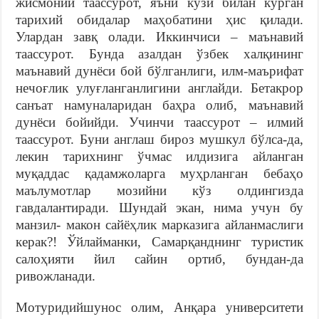
жисмоний таассурот, яъни кўзи билан кўрган
тарихий обидалар маҳобатини ҳис қилади.
Улардан завқ олади. Иккинчиси – маънавий
таассурот. Бунда азалдан ўзбек халқининг
маънавий дунёси бой бўлганлиги, илм-маърифат
нечоғлик улуғланганлигини англайди. Бетакрор
санъат намуналаридан баҳра олиб, маънавий
дунёси бойийди. Учинчи таассурот – илмий
таассурот. Буни англаш бироз мушкул бўлса-да,
лекин тарихнинг ўчмас илдизига айланган
муқаддас қадамжоларга муҳрланган бебаҳо
маълумотлар мозийни кўз олдингизда
гавдалантиради. Шундай экан, нима учун бу
манзил- макон сайёҳлик марказига айланмаслиги
керак?! Ўйлайманки, Самарқанднинг туристик
салоҳияти йил сайин ортиб, бундан-да
ривожланади.
Мотуридийшунос олим, Анқара университети