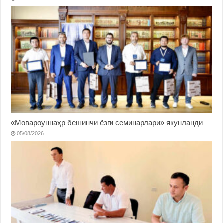
«Мовароуннаҳр бешинчи ёзги семинарлари» якунланди
05/08/2026