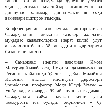
ташкил этилган анжуманда дунёнинг ўттизга
яқин давлатидан муфтийлар, исломшунос ва
диншунос олимлар, диний-маърифий соҳа
вакиллари иштирок этмоқда.
Конференциянинг илк кунида иштирокчилар
Самарқанднинг диққатга сазовор жойлари,
муқаддас қадамжоларини зиёрат қилиб, улуғ
алломаларга бешик бўлган қадим шаҳар тарихи
билан танишдилар.
– Самарқанд зиёрати давомида Имом
Мотуридий мақбараси, Шоҳи Зинда мажмуаси ва
Регистон майдонида бўлдик, – дейди Малайзия
Исломни англаш институти директори
ўринбосари, профессор Моҳд Юсуф Усмон. –
Ушбу қадамжоларда бўлиб шуни англадимки,
Самарқандга саёҳат қилган киши учта
таассуротга эга бўлади. Биринчиси – бу