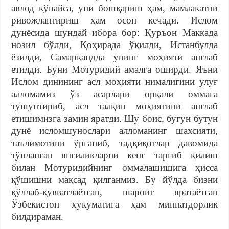
авлод кўпайса, уни бошқариш ҳам, мамлакатни
ривожлантириш ҳам осон кечади. Ислом
дунёсида шундай ибора бор: Қуръон Маккада
нозил бўлди, Қоҳирада ўқилди, Истанбулда
ёзилди, Самарқандда унинг моҳияти англаб
етилди. Буни Мотуридий амалга оширди. Яъни
Ислом динининг асл моҳияти нималигини улуғ
алломамиз ўз асарлари орқали оммага
тушунтириб, асл талқин моҳиятини англаб
етишимизга замин яратди. Шу боис, бугун бутун
дунё исломшунослари алломанинг шахсияти,
таълимотини ўрганиб, тадқиқотлар давомида
тўпланган янгиликларни кенг тарғиб қилиш
билан Мотуридийнинг оммалашишига ҳисса
қўшишни мақсад қилганмиз. Бу йўлда бизни
қўллаб-қувватлаётган, шароит яратаётган
Ўзбекистон ҳукуматига ҳам миннатдорлик
билдираман.