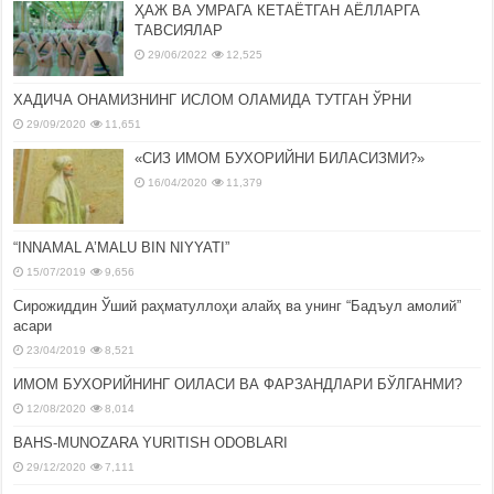
ҲАЖ ВА УМРАГА КЕТАЁТГАН АЁЛЛАРГА
ТАВСИЯЛАР
29/06/2022
12,525
ХАДИЧА ОНАМИЗНИНГ ИСЛОМ ОЛАМИДА ТУТГАН ЎРНИ
29/09/2020
11,651
«СИЗ ИМОМ БУХОРИЙНИ БИЛАСИЗМИ?»
16/04/2020
11,379
“INNAMAL A’MALU BIN NIYYATI”
15/07/2019
9,656
Сирожиддин Ўший раҳматуллоҳи алайҳ ва унинг “Бадъул амолий”
асари
23/04/2019
8,521
ИМОМ БУХОРИЙНИНГ ОИЛАСИ ВА ФАРЗАНДЛАРИ БЎЛГАНМИ?
12/08/2020
8,014
BAHS-MUNOZARA YURITISH ODOBLARI
29/12/2020
7,111