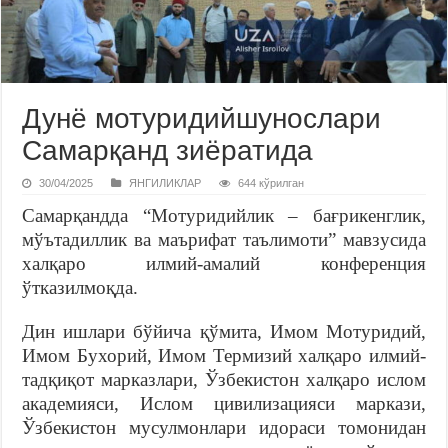
Дунё мотуридийшунослари
Самарқанд зиёратида
30/04/2025
ЯНГИЛИКЛАР
644 кўрилган
Самарқандда “Мотуридийлик – бағрикенглик,
мўътадиллик ва маърифат таълимоти” мавзусида
халқаро илмий-амалий конференция
ўтказилмоқда.
Дин ишлари бўйича қўмита, Имом Мотуридий,
Имом Бухорий, Имом Термизий халқаро илмий-
тадқиқот марказлари, Ўзбекистон халқаро ислом
академияси, Ислом цивилизацияси маркази,
Ўзбекистон мусулмонлари идораси томонидан