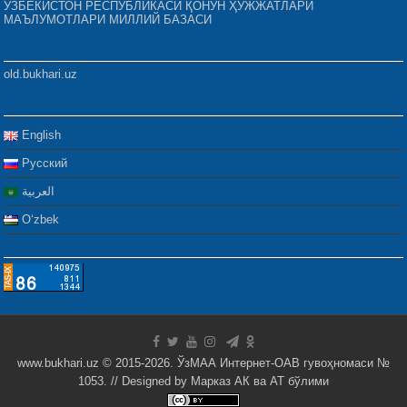
ЎЗБЕКИСТОН РЕСПУБЛИКАСИ ҚОНУН ҲУЖЖАТЛАРИ
МАЪЛУМОТЛАРИ МИЛЛИЙ БАЗАСИ
old.bukhari.uz
English
Русский
العربية
Oʻzbek
www.bukhari.uz © 2015-2026. ЎзМАА Интернет-ОАВ гувоҳномаси №
1053. // Designed by
Марказ АК ва АТ бўлими