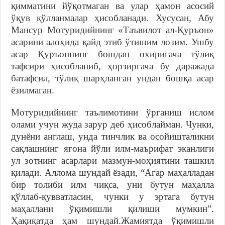
қимматини йўқотмаган ва улар ҳамон асосий
ўқув қўлланмалар ҳисобланади. Хусусан, Абу
Мансур Мотуридийнинг «Таъвилот ал-Қуръон»
асарини алоҳида қайд этиб ўтишим лозим. Ушбу
асар Қуръоннинг бошдан охиригача тўлиқ
тафсири ҳисобланиб, ҳорзиргача бу даражада
батафсил, тўлиқ шарҳланган ундан бошқа асар
ёзилмаган.
Мотуридийнинг таълимотини ўрганиш ислом
олами учун жуда зарур деб ҳисоблайман. Чунки,
дунёни англаш, унда тинчлик ва осойишталикни
сақлашнинг ягона йўли илм-маърифат эканлиги
ул зотнинг асарлари мазмун-моҳиятини ташкил
қилади. Аллома шундай ёзади, “Агар маҳалладан
бир толиби илм чиқса, уни бутун маҳалла
қўллаб-қувватласин, чунки у эртага бутун
маҳаллани ўқимишли қилиши мумкин”.
Ҳақиқатда ҳам шундай.Жамиятда ўқимишли