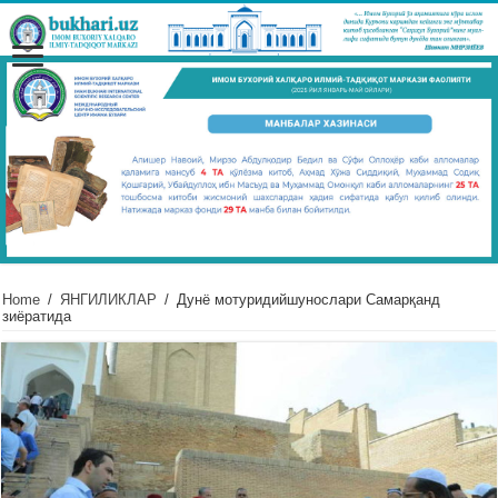
Home
/
ЯНГИЛИКЛАР
/
Дунё мотуридийшунослари Самарқанд
зиёратида