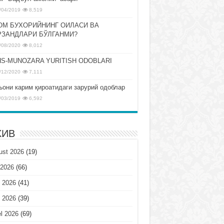
/04/2019
8,519
ОМ БУХОРИЙНИНГ ОИЛАСИ ВА
РЗАНДЛАРИ БЎЛГАНМИ?
/08/2020
8,012
S-MUNOZARA YURITISH ODOBLARI
/12/2020
7,111
ъони карим қироатидаги зарурий одоблар
/03/2019
6,592
ХИВ
ust 2026
(19)
 2026
(66)
 2026
(41)
 2026
(39)
l 2026
(69)