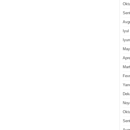
Okt
Sen
Avg
Iyul
Iyun
May
Apre
Mar
Fevr
Yan
Dek
Noy
Okt
Sen
Avg