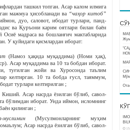
ифлардан ташкил топган. Асар калом илмига
нган мажмуа ҳисобланади ва
“чаҳор китоб”
ймон, дуо, саловот, ибодат турлари, панд-
СЎ
ҳадис ва Қуръони карим оятлари билан баён
й Осиё мадраса ва бошланғич мактабларида
МА
Жум
ан. У қуйидаги қисмлардан иборат:
“СА
НО
ат
(Намоз ҳақида муқаддима) (Номи ҳақ),
). Асар муқаддима ва 10 та бобдан иборат.
МАР
и, туғилган жойи ва Хуросонда таълим
СИ
ар келтирган. 10 та бобда ғусл, таяммум,
Мўм
ибодат турлари келтирилган ;
Ота
 Киший. Асар насрда ёзилган бўлиб, савол-
 та бўлимдан иборат. Унда иймон, исломнинг
КЎ
баён қилинган ;
IMO
муслимин
(Мусулмонларнинг муҳим
BIL
омаълум; Асар насрда ёзилган бўлиб, савол-
15