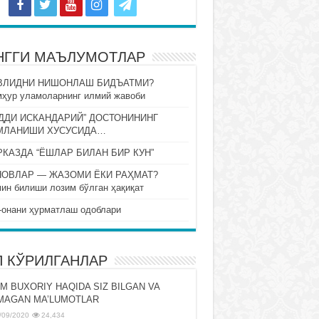
НГГИ МАЪЛУМОТЛАР
ВЛИДНИ НИШОНЛАШ БИДЪАТМИ?
ҳур уламоларнинг илмий жавоби
ДДИ ИСКАНДАРИЙ” ДОСТОНИНИНГ
МЛАНИШИ ХУСУСИДА…
КАЗДА “ЁШЛАР БИЛАН БИР КУН”
НОВЛАР — ЖАЗОМИ ЁКИ РАҲМАТ?
ин билиши лозим бўлган ҳақиқат
-онани ҳурматлаш одоблари
П КЎРИЛГАНЛАР
M BUXORIY HAQIDA SIZ BILGAN VA
MAGAN MA’LUMOTLAR
/09/2020
24,434