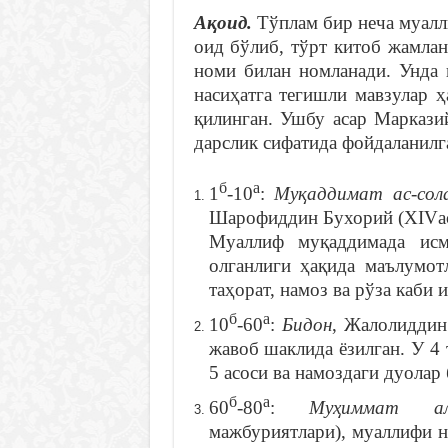
Ақоид.
Тўплам бир неча муалл
оид бўлиб, тўрт китоб жамла
номи билан номланади. Унда и
насиҳатга тегишли мавзулар 
қилинган. Ушбу асар Маркази
дарслик сифатида фойдаланилг
б
а
1
-10
:
Муқаддимат ас-сол
Шарофиддин Бухорий (XIVаср
Муаллиф муқаддимада исм
олганлиги ҳақида маълумотл
таҳорат, намоз ва рўза каби 
б
а
10
-60
:
Бидон
, Жалолиддин
жавоб шаклида ёзилган. У 4
5 асоси ва намоздаги дуолар 
б
а
60
-80
:
Муҳиммат ал-
мажбуриятлари), муаллифи н