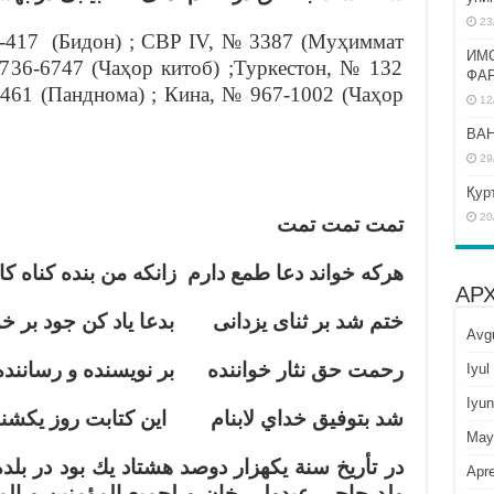
23
-417 (Бидон) ; СВР IV, № 3387 (Муҳиммат
ИМ
736-6747 (Чаҳор китоб) ;Туркестон, № 132
ФА
-461 (Панднома) ; Кина, № 967-1002 (Чаҳор
12
BAH
29
Қур
20
تمت تمت تمت
هركه خواند دعا طمع دارم زانكه من بنده كناه كا
АР
ختم شد بر ثناى يزدانى بدعا ياد كن جود بر خو
Avg
رحمت حق نثار خواننده بر نويسنده و رساننده
Iyul
Iyun
شد بتوفيق خداي لابنام اين كتابت روز يكشنب
May
Apre
ولد حاجى عبدولى خان و لجميع المؤمنين و ال