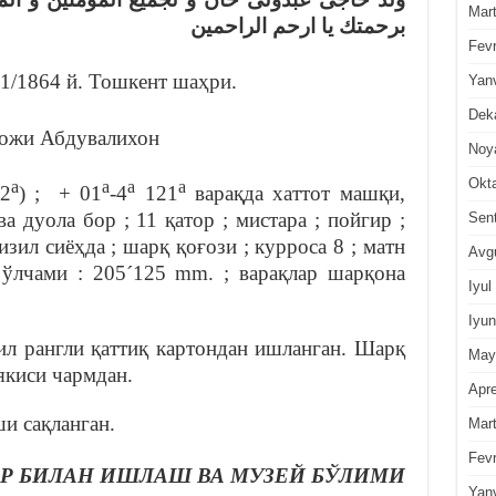
Mar
برحمتك يا ارحم الراحمين
Fevr
81/1864 й. Тошкент шаҳри.
Yan
Dek
ожи Абдувалихон
Noy
Okt
а
а
а
а
92
) ; + 01
-4
121
варақда хаттот машқи,
 дуола бор ; 11 қатор ; мистара ; пойгир ;
Sen
изил сиёҳда ; шарқ қоғози ; курроса 8 ; матн
Avg
 ўлчами : 205´125 mm. ; варақлар шарқона
Iyul
Iyun
ил рангли қаттиқ картондан ишланган. Шарқ
May
якиси чармдан.
Apre
и сақланган.
Mar
Fevr
Р БИЛАН ИШЛАШ ВА МУЗЕЙ БЎЛИМИ
Yan