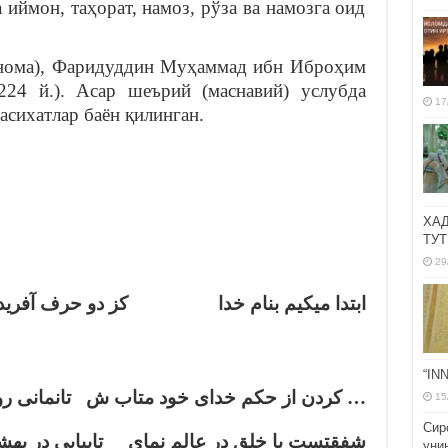
 иймон, таҳорат, намоз, рўза ва намозга оид
нома), Фаридуддин Муҳаммад ибн Иброҳим
224 й.). Асар шеърий (маснавий) услубда
17
асихатлар баён қилинган.
ХА
ТУТ
29
ابتدا ميكيم بنام خدا كز دو حرف آفر …
“IN
كردن از حكم خداى خود متاب ش تانمانى روز 
15
Сир
شفقتست با خلق در عالم نماى تابيابى در به
уни