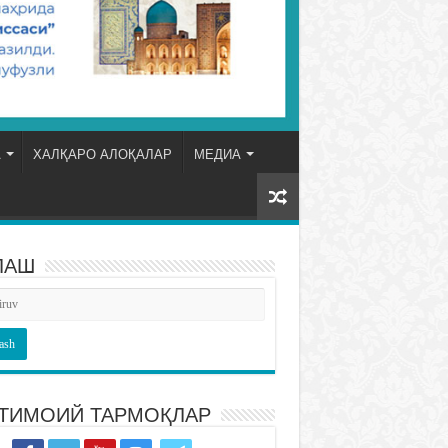
А
ХАЛҚАРО АЛОҚАЛАР
МЕДИА
ЛАШ
ТИМОИЙ ТАРМОҚЛАР