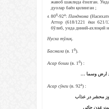
жавоб шаклида ёзилган. Унда
дуолар баён қилинган ;
б
а
80
-92
:
Панднома
(Насихат
Аттор (618/1221 ёки 621/1
бўлиб, унда диний-ахлоқий н
Нусха тўлиқ
.
б
Басмала
(в. 1
).
б
Асар боши
(в. 1
) :
يد ارض وسما
а
Асар сўнги
(в. 92
) :
… محشر در عذاب
شت عدن جائى