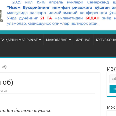
ГА ҚАРШИ МАЪРИФАТ
МАҚОЛАЛАР
ЖУРНАЛ
КУТУБХОН
 китоб)
ИЗ
 китоб)
илган
ИЖ
ардан йиғилган тўплам.