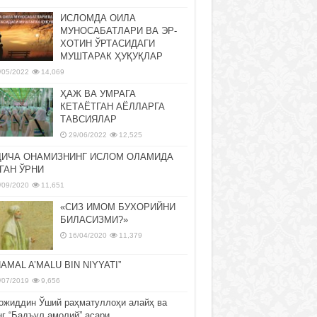
ИСЛОМДА ОИЛА
МУНОСАБАТЛАРИ ВА ЭР-
ХОТИН ЎРТАСИДАГИ
МУШТАРАК ҲУҚУҚЛАР
/05/2022
14,069
ҲАЖ ВА УМРАГА
КЕТАЁТГАН АЁЛЛАРГА
ТАВСИЯЛАР
29/06/2022
12,525
ДИЧА ОНАМИЗНИНГ ИСЛОМ ОЛАМИДА
ГАН ЎРНИ
/09/2020
11,651
«СИЗ ИМОМ БУХОРИЙНИ
БИЛАСИЗМИ?»
16/04/2020
11,379
NAMAL A’MALU BIN NIYYATI”
/07/2019
9,656
ожиддин Ўший раҳматуллоҳи алайҳ ва
нг “Бадъул амолий” асари