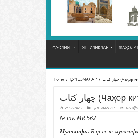
ФАОЛИЯТ
ЯНГИЛИКЛАР
ЖАҲОЛАТ
Home
/
ҚЎЛЁЗМАЛАР
/
چهار كتاب (Чаҳор
چهار كتاب (Чаҳор
24/03/2025
ҚЎЛЁЗМАЛАР
527 кўр
№ inv. MR 562
Муаллифи.
Бир неча муаллифл