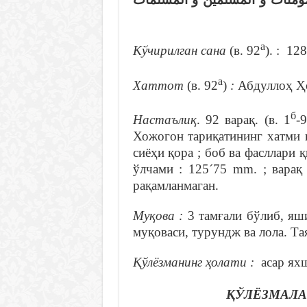
а
Кўчирилган сана
(в. 92
). : 12
а
Хаттот
(в. 92
)
:
Абдуллоҳ Ҳ
б
Настаълиқ
. 92 варақ. (в. 1
-
Хожогон тариқатининг хатми ва
сиёҳи қора ; боб ва фасллари қ
ўлчами : 125´75 mm. ; варақ
рақамланмаган.
Муқова :
3 тамғали бўлиб, яш
муқоваси, турундж ва лола. Та
Қўлёзманинг ҳолати :
асар яхш
ҚЎЛЁЗМАЛА