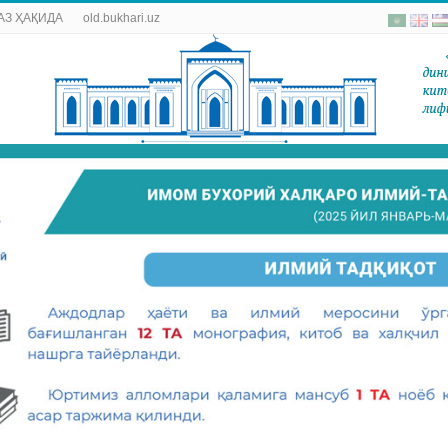
АЗ ҲАҚИДА
old.bukhari.uz