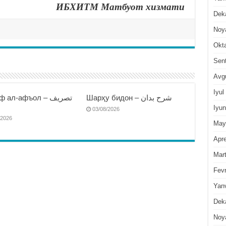
ИБХИТМ Матбуот хизмати
Dek
Noy
Okt
Sen
Avg
Iyul
Шарҳу бидон – شرح بدان
 ал-афъол – تصريف
ا
Iyun
03/08/2026
/2026
May
Apre
Mar
Fevr
Yan
Dek
Noy